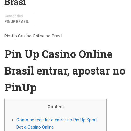
Brasi
Categorias
PINUP BRAZIL
Pin-Up Casino Online no Brasil
Pin Up Casino Online
Brasil entrar, apostar no
PinUp
Content
Como se registar e entrar no Pin Up Sport
Bet e Casino Online