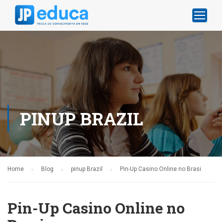
PINUP BRAZIL
Home
Blog
pinup Brazil
Pin-Up Casino Online no Brasi
Pin-Up Casino Online no