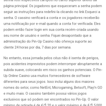
senha nos respectivos campos no canto superior direito da
página principal. Os jogadores que esqueceram a senha podem
seguir as instruções para redefini-la clicando no link Esqueci a
senha. O cassino verificará a conta e os jogadores receberão
uma notificação por e-mail quando a conta for verificada. Eles
podem então fazer login em sua conta recém-criada usando
seu nome de usuário e senha. Fiquei desapontado que a
administração do Pin-Up Casino não ofereça suporte ao
cliente 24 horas por dia, 7 dias por semana.
No entanto, essa jornada pelos céus não é isenta de perigos,
pois acidentes imprevistos podem interromper abruptamente a
subida suave, colocando em risco os ganhos potenciais. O Pin-
Up Online Casino usa muitos fornecedores de software
diferentes para seus jogos. Isso inclui alguns dos maiores
nomes do setor, como NetEnt, Microgaming, Betsoft, Play’n GO
e muito mais. O cassino também possui vários jogos
exclusivos que só podem ser encontrados no Pin-Up. O valor
mínimo de retirada é de €/$ 20 e o valor máximo é de €/$ 5.000