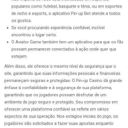
populares como futebol, basquete e tênis, ou em esportes
de nicho e esports, o aplicativo Pin-up Bet atende a todos
os gostos.
Se você procurando experiência confiável, incrível
encontrou o lugar certo.
O Aviator Game também tem um aplicativo para que os fãs
possam permanecer conectados à ação onde quer que
estejam.
Além disso, ele oferece o mesmo nível de segurança que o
site, garantindo que suas informações pessoais e financeiras
permaneçam seguras e protegidas. O Pin-up Casino dá grande
ênfase à confiabilidade e à segurança de sua plataforma,
garantindo que os jogadores possam desfrutar de um
ambiente de jogo seguro e protegido. Seu compromisso em
oferecer uma plataforma confiável se reflete em vários
aspectos de sua operação. Nos estágios iniciais do jogo, os
jogadores são solicitados a fazer suas apostas enquanto