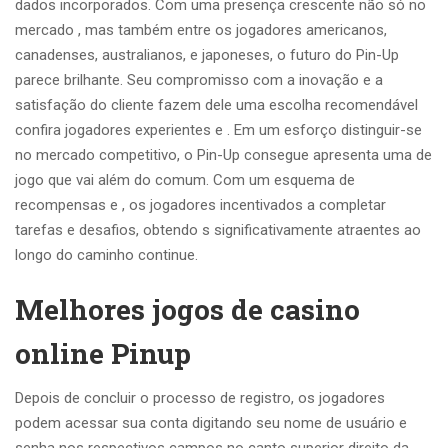
dados incorporados. Com uma presença crescente não só no
mercado , mas também entre os jogadores americanos,
canadenses, australianos, e japoneses, o futuro do Pin-Up
parece brilhante. Seu compromisso com a inovação e a
satisfação do cliente fazem dele uma escolha recomendável
confira jogadores experientes e . Em um esforço distinguir-se
no mercado competitivo, o Pin-Up consegue apresenta uma de
jogo que vai além do comum. Com um esquema de
recompensas e , os jogadores incentivados a completar
tarefas e desafios, obtendo s significativamente atraentes ao
longo do caminho continue.
Melhores jogos de casino
online Pinup
Depois de concluir o processo de registro, os jogadores
podem acessar sua conta digitando seu nome de usuário e