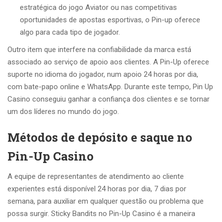
estratégica do jogo Aviator ou nas competitivas
oportunidades de apostas esportivas, o Pin-up oferece
algo para cada tipo de jogador.
Outro item que interfere na confiabilidade da marca está
associado ao serviço de apoio aos clientes. A Pin-Up oferece
suporte no idioma do jogador, num apoio 24 horas por dia,
com bate-papo online e WhatsApp. Durante este tempo, Pin Up
Casino conseguiu ganhar a confiança dos clientes e se tornar
um dos líderes no mundo do jogo.
Métodos de depósito e saque no
Pin-Up Casino
A equipe de representantes de atendimento ao cliente
experientes está disponível 24 horas por dia, 7 dias por
semana, para auxiliar em qualquer questão ou problema que
possa surgir. Sticky Bandits no Pin-Up Casino é a maneira