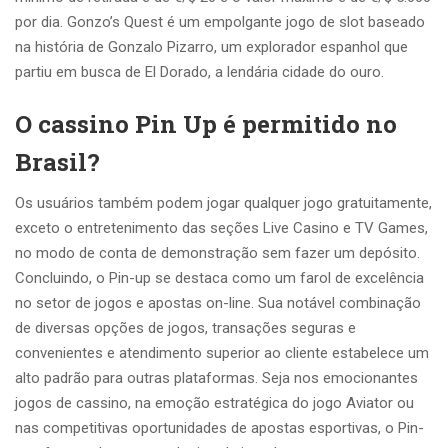
por dia. Gonzo’s Quest é um empolgante jogo de slot baseado
na história de Gonzalo Pizarro, um explorador espanhol que
partiu em busca de El Dorado, a lendária cidade do ouro.
O cassino Pin Up é permitido no
Brasil?
Os usuários também podem jogar qualquer jogo gratuitamente,
exceto o entretenimento das seções Live Casino e TV Games,
no modo de conta de demonstração sem fazer um depósito.
Concluindo, o Pin-up se destaca como um farol de excelência
no setor de jogos e apostas on-line. Sua notável combinação
de diversas opções de jogos, transações seguras e
convenientes e atendimento superior ao cliente estabelece um
alto padrão para outras plataformas. Seja nos emocionantes
jogos de cassino, na emoção estratégica do jogo Aviator ou
nas competitivas oportunidades de apostas esportivas, o Pin-