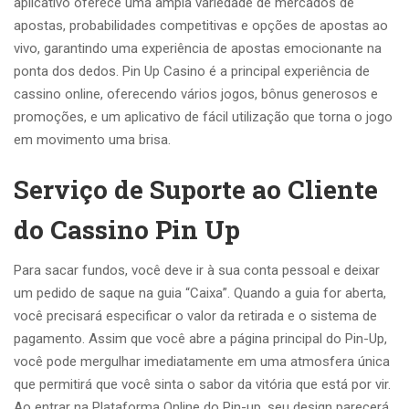
aplicativo oferece uma ampla variedade de mercados de
apostas, probabilidades competitivas e opções de apostas ao
vivo, garantindo uma experiência de apostas emocionante na
ponta dos dedos. Pin Up Casino é a principal experiência de
cassino online, oferecendo vários jogos, bônus generosos e
promoções, e um aplicativo de fácil utilização que torna o jogo
em movimento uma brisa.
Serviço de Suporte ao Cliente
do Cassino Pin Up
Para sacar fundos, você deve ir à sua conta pessoal e deixar
um pedido de saque na guia “Caixa”. Quando a guia for aberta,
você precisará especificar o valor da retirada e o sistema de
pagamento. Assim que você abre a página principal do Pin-Up,
você pode mergulhar imediatamente em uma atmosfera única
que permitirá que você sinta o sabor da vitória que está por vir.
Ao entrar na Plataforma Online do Pin-up, seu design parecerá