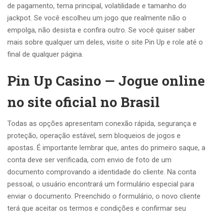
de pagamento, tema principal, volatilidade e tamanho do
jackpot. Se você escolheu um jogo que realmente não o
empolga, não desista e confira outro. Se você quiser saber
mais sobre qualquer um deles, visite o site Pin Up e role até o
final de qualquer página.
Pin Up Casino — Jogue online
no site oficial no Brasil
Todas as opções apresentam conexão rápida, segurança e
proteção, operação estável, sem bloqueios de jogos e
apostas. É importante lembrar que, antes do primeiro saque, a
conta deve ser verificada, com envio de foto de um
documento comprovando a identidade do cliente. Na conta
pessoal, o usuário encontrará um formulário especial para
enviar o documento. Preenchido o formulário, o novo cliente
terá que aceitar os termos e condições e confirmar seu