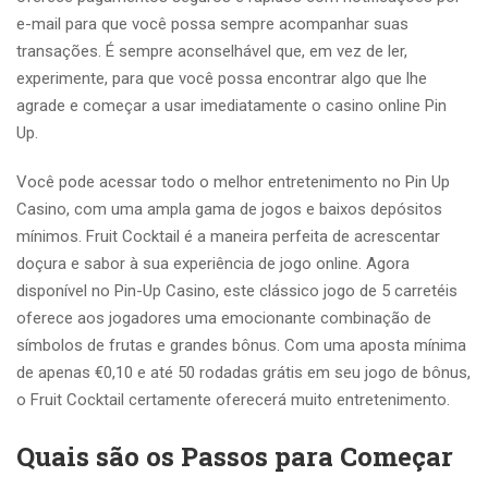
e-mail para que você possa sempre acompanhar suas
transações. É sempre aconselhável que, em vez de ler,
experimente, para que você possa encontrar algo que lhe
agrade e começar a usar imediatamente o casino online Pin
Up.
Você pode acessar todo o melhor entretenimento no Pin Up
Casino, com uma ampla gama de jogos e baixos depósitos
mínimos. Fruit Cocktail é a maneira perfeita de acrescentar
doçura e sabor à sua experiência de jogo online. Agora
disponível no Pin-Up Casino, este clássico jogo de 5 carretéis
oferece aos jogadores uma emocionante combinação de
símbolos de frutas e grandes bônus. Com uma aposta mínima
de apenas €0,10 e até 50 rodadas grátis em seu jogo de bônus,
o Fruit Cocktail certamente oferecerá muito entretenimento.
Quais são os Passos para Começar