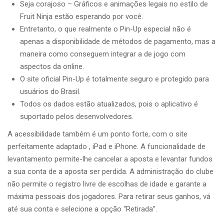
Seja corajoso – Gráficos e animações legais no estilo de
Fruit Ninja estão esperando por você.
Entretanto, o que realmente o Pin-Up especial não é
apenas a disponibilidade de métodos de pagamento, mas a
maneira como conseguem integrar a de jogo com
aspectos da online.
O site oficial Pin-Up é totalmente seguro e protegido para
usuários do Brasil.
Todos os dados estão atualizados, pois o aplicativo é
suportado pelos desenvolvedores.
A acessibilidade também é um ponto forte, com o site
perfeitamente adaptado , iPad e iPhone. A funcionalidade de
levantamento permite-lhe cancelar a aposta e levantar fundos
a sua conta de a aposta ser perdida. A administração do clube
não permite o registro livre de escolhas de idade e garante a
máxima pessoais dos jogadores. Para retirar seus ganhos, vá
até sua conta e selecione a opção “Retirada”.