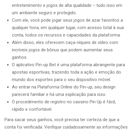
entretenimento e jogos de alta qualidade – tudo isso em
um ambiente seguro e protegido.
Com ele, você pode jogar seus jogos de azar favoritos a
qualquer hora, em qualquer lugar, com acesso total à sua
conta, todos os recursos e capacidades da plataforma.
Além disso, eles oferecem caça-níqueis de vídeo com
incríveis jogos de bônus que podem aumentar seus
ganhos.
O aplicativo Pin-up Bet é uma plataforma abrangente para
apostas esportivas, trazendo toda a ação e emoção do
mundo dos esportes para o seu dispositivo móvel.
Ao entrar na Plataforma Online do Pin-up, seu design
parecerá familiar e há uma explicação para isso.
O procedimento de registro no cassino Pin Up é fácil,
rápido e confortável.
Para sacar seus ganhos, você precisa ter certeza de que a
conta foi verificada. Verifique cuidadosamente as informações