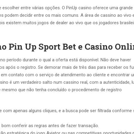
escolher entre várias opções. O PinUp casino oferece uma grande
res podem decidir entre os mais comuns. A área de cassino ao vivo 
ois existem muitos jogos de dealer ao vivo que os jogadores brasile
no Pin Up Sport Bet e Casino Onl
o período durante o qual a oferta está disponível. Não deve haver
los após o registro. Se demorar mais de três dias para receber os f
r em contato com o serviço de atendimento ao cliente e encontrar 
sino é um verdadeiro salto num cassino real, com a autenticidade, l
le mesmo que não tenha concluído o procedimento de registro
e com apenas alguns cliques, e a busca pode ser filtrada conforme
 bom conferir as regras antes de fazer transação.
o estratégica do jogo Aviator ou nas competitivas oportunidades 