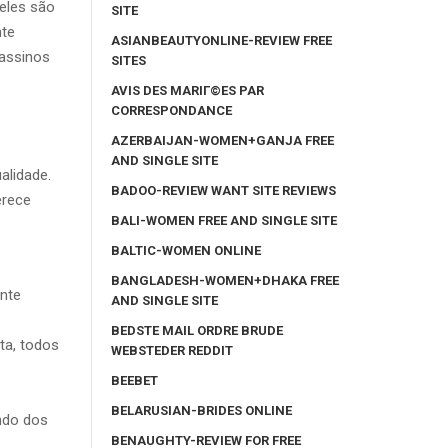
 eles são
SITE
nte
ASIANBEAUTYONLINE-REVIEW FREE
cassinos
SITES
AVIS DES MARIГ©ES PAR
CORRESPONDANCE
AZERBAIJAN-WOMEN+GANJA FREE
AND SINGLE SITE
alidade.
BADOO-REVIEW WANT SITE REVIEWS
erece
BALI-WOMEN FREE AND SINGLE SITE
BALTIC-WOMEN ONLINE
BANGLADESH-WOMEN+DHAKA FREE
ente
AND SINGLE SITE
BEDSTE MAIL ORDRE BRUDE
ta, todos
WEBSTEDER REDDIT
BEEBET
BELARUSIAN-BRIDES ONLINE
ndo dos
BENAUGHTY-REVIEW FOR FREE