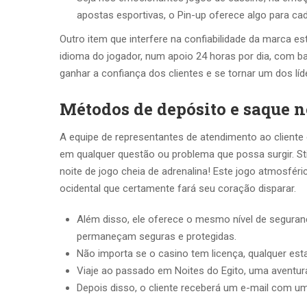
apostas esportivas, o Pin-up oferece algo para cad
Outro item que interfere na confiabilidade da marca e
idioma do jogador, num apoio 24 horas por dia, com b
ganhar a confiança dos clientes e se tornar um dos lí
Métodos de depósito e saque 
A equipe de representantes de atendimento ao cliente e
em qualquer questão ou problema que possa surgir. Sti
noite de jogo cheia de adrenalina! Este jogo atmosfé
ocidental que certamente fará seu coração disparar.
Além disso, ele oferece o mesmo nível de seguranç
permaneçam seguras e protegidas.
Não importa se o casino tem licença, qualquer es
Viaje ao passado em Noites do Egito, uma aventura
Depois disso, o cliente receberá um e-mail com uma