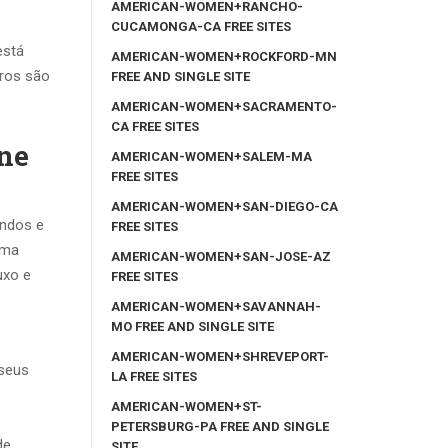
AMERICAN-WOMEN+RANCHO-
CUCAMONGA-CA FREE SITES
está
AMERICAN-WOMEN+ROCKFORD-MN
iros são
FREE AND SINGLE SITE
AMERICAN-WOMEN+SACRAMENTO-
CA FREE SITES
ine
AMERICAN-WOMEN+SALEM-MA
FREE SITES
AMERICAN-WOMEN+SAN-DIEGO-CA
undos e
FREE SITES
uma
AMERICAN-WOMEN+SAN-JOSE-AZ
uxo e
FREE SITES
AMERICAN-WOMEN+SAVANNAH-
MO FREE AND SINGLE SITE
AMERICAN-WOMEN+SHREVEPORT-
 seus
LA FREE SITES
AMERICAN-WOMEN+ST-
PETERSBURG-PA FREE AND SINGLE
de
SITE