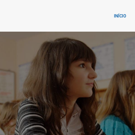
INÍCIO
L