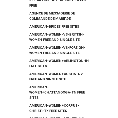
AFROINTRODUCTIONS-REVIEW FOR
FREE
AGENCE DE MESSAGERIE DE
COMMANDE DE MARIГ©E
AMERICAN-BRIDES FREE SITES
AMERICAN-WOMEN-VS-BRITISH-
WOMEN FREE AND SINGLE SITE
AMERICAN-WOMEN-VS-FOREIGN-
WOMEN FREE AND SINGLE SITE
AMERICAN-WOMEN+ARLINGTON-IN
FREE SITES
AMERICAN-WOMEN+AUSTIN-NV
FREE AND SINGLE SITE
AMERICAN-
WOMEN+CHATTANOOGA-TN FREE
SITES
AMERICAN-WOMEN+CORPUS-
CHRISTI-TX FREE SITES