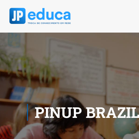
PINUP BRAZI