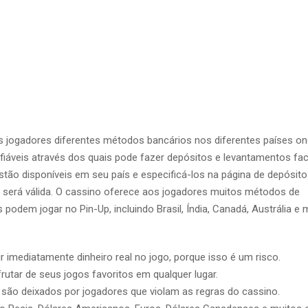
s jogadores diferentes métodos bancários nos diferentes países on
iáveis ​​através dos quais pode fazer depósitos e levantamentos fa
tão disponíveis em seu país e especificá-los na página de depósito
 será válida. O cassino oferece aos jogadores muitos métodos de
odem jogar no Pin-Up, incluindo Brasil, Índia, Canadá, Austrália e 
 imediatamente dinheiro real no jogo, porque isso é um risco.
utar de seus jogos favoritos em qualquer lugar.
são deixados por jogadores que violam as regras do cassino.