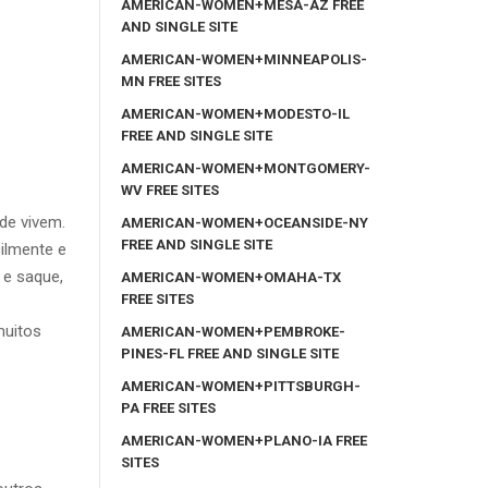
AMERICAN-WOMEN+MESA-AZ FREE
AND SINGLE SITE
AMERICAN-WOMEN+MINNEAPOLIS-
MN FREE SITES
AMERICAN-WOMEN+MODESTO-IL
FREE AND SINGLE SITE
AMERICAN-WOMEN+MONTGOMERY-
WV FREE SITES
de vivem.
AMERICAN-WOMEN+OCEANSIDE-NY
FREE AND SINGLE SITE
cilmente e
 e saque,
AMERICAN-WOMEN+OMAHA-TX
FREE SITES
muitos
AMERICAN-WOMEN+PEMBROKE-
PINES-FL FREE AND SINGLE SITE
AMERICAN-WOMEN+PITTSBURGH-
PA FREE SITES
AMERICAN-WOMEN+PLANO-IA FREE
SITES