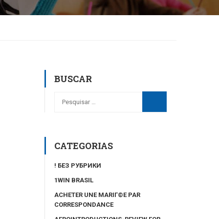
BUSCAR
CATEGORIAS
! БЕЗ РУБРИКИ
1WIN BRASIL
ACHETER UNE MARIГ©E PAR
CORRESPONDANCE