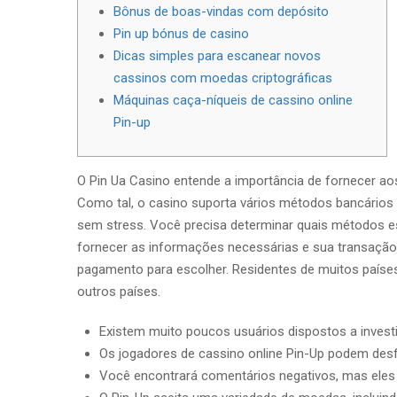
Bônus de boas-vindas com depósito
Pin up bónus de casino
Dicas simples para escanear novos
cassinos com moedas criptográficas
Máquinas caça-níqueis de cassino online
Pin-up
O Pin Ua Casino entende a importância de fornecer ao
Como tal, o casino suporta vários métodos bancários f
sem stress. Você precisa determinar quais métodos es
fornecer as informações necessárias e sua transação
pagamento para escolher. Residentes de muitos países p
outros países.
Existem muito poucos usuários dispostos a investir
Os jogadores de cassino online Pin-Up podem desfr
Você encontrará comentários negativos, mas eles 