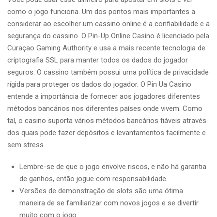
como o jogo funciona. Um dos pontos mais importantes a
considerar ao escolher um cassino online é a confiabilidade e a
segurança do cassino. O Pin-Up Online Casino é licenciado pela
Curaçao Gaming Authority e usa a mais recente tecnologia de
criptografia SSL para manter todos os dados do jogador
seguros. O cassino também possui uma política de privacidade
rígida para proteger os dados do jogador. O Pin Ua Casino
entende a importância de fornecer aos jogadores diferentes
métodos bancários nos diferentes países onde vivem. Como
tal, o casino suporta vários métodos bancários fiáveis ​​através
dos quais pode fazer depósitos e levantamentos facilmente e
sem stress.
Lembre-se de que o jogo envolve riscos, e não há garantia
de ganhos, então jogue com responsabilidade.
Versões de demonstração de slots são uma ótima
maneira de se familiarizar com novos jogos e se divertir
muito com o jogo.