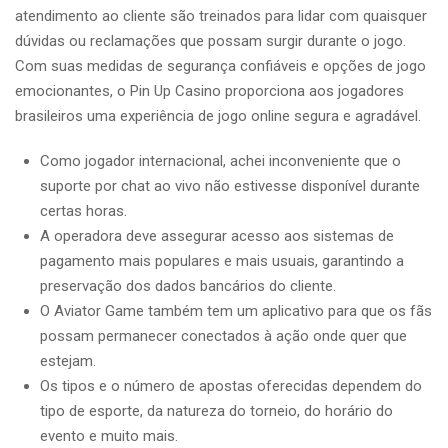
atendimento ao cliente são treinados para lidar com quaisquer
dúvidas ou reclamações que possam surgir durante o jogo.
Com suas medidas de segurança confiáveis e opções de jogo
emocionantes, o Pin Up Casino proporciona aos jogadores
brasileiros uma experiência de jogo online segura e agradável.
Como jogador internacional, achei inconveniente que o
suporte por chat ao vivo não estivesse disponível durante
certas horas.
A operadora deve assegurar acesso aos sistemas de
pagamento mais populares e mais usuais, garantindo a
preservação dos dados bancários do cliente.
O Aviator Game também tem um aplicativo para que os fãs
possam permanecer conectados à ação onde quer que
estejam.
Os tipos e o número de apostas oferecidas dependem do
tipo de esporte, da natureza do torneio, do horário do
evento e muito mais.