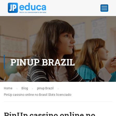
PINUP BRAZIL
Home
Blog
pinup Brazil
PinUp cassino online no Brasil Slots licenciado
PinUp cassino online no