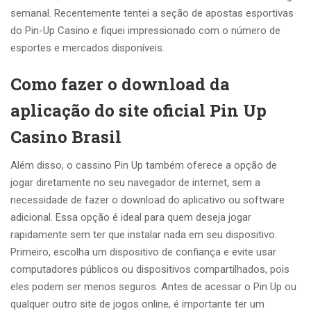
semanal. Recentemente tentei a seção de apostas esportivas
do Pin-Up Casino e fiquei impressionado com o número de
esportes e mercados disponíveis.
Como fazer o download da
aplicação do site oficial Pin Up
Casino Brasil
Além disso, o cassino Pin Up também oferece a opção de
jogar diretamente no seu navegador de internet, sem a
necessidade de fazer o download do aplicativo ou software
adicional. Essa opção é ideal para quem deseja jogar
rapidamente sem ter que instalar nada em seu dispositivo.
Primeiro, escolha um dispositivo de confiança e evite usar
computadores públicos ou dispositivos compartilhados, pois
eles podem ser menos seguros. Antes de acessar o Pin Up ou
qualquer outro site de jogos online, é importante ter um