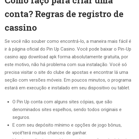
Como faço para criar uma
conta? Regras de registro de
cassino
Se você não souber como encontrá-lo, a maneira mais fácil é
ir à página oficial do Pin Up Casino. Você pode baixar o Pin-Up
casino app download apk forma absolutamente gratuita, por
este motivo, não há problema com sua instalação. Você só
precisa visitar o site do clube de apostas e encontrar lá uma
seção com versões móveis. Em poucos minutos, o programa
estará em execução e instalado em seu dispositivo ou tablet.
O Pin Up conta com alguns sites cópias, que são
denominados sites espelhos, sendo todos originais e
seguros.
E com seu depósito mínimo e opções de jogo bônus,
você’terá muitas chances de ganhar.