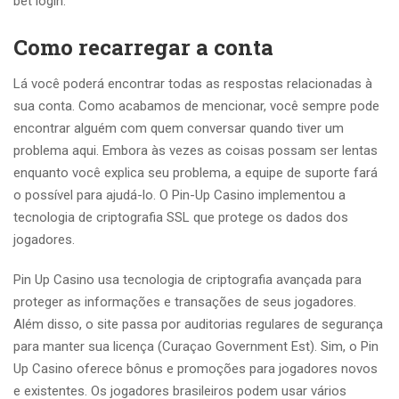
bet login.
Como recarregar a conta
Lá você poderá encontrar todas as respostas relacionadas à
sua conta. Como acabamos de mencionar, você sempre pode
encontrar alguém com quem conversar quando tiver um
problema aqui. Embora às vezes as coisas possam ser lentas
enquanto você explica seu problema, a equipe de suporte fará
o possível para ajudá-lo. O Pin-Up Casino implementou a
tecnologia de criptografia SSL que protege os dados dos
jogadores.
Pin Up Casino usa tecnologia de criptografia avançada para
proteger as informações e transações de seus jogadores.
Além disso, o site passa por auditorias regulares de segurança
para manter sua licença (Curaçao Government Est). Sim, o Pin
Up Casino oferece bônus e promoções para jogadores novos
e existentes. Os jogadores brasileiros podem usar vários