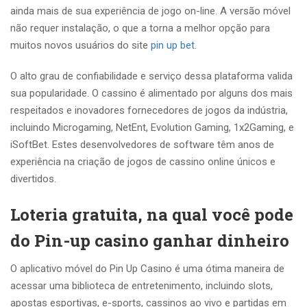
ainda mais de sua experiência de jogo on-line. A versão móvel
não requer instalação, o que a torna a melhor opção para
muitos novos usuários do site
pin up bet
.
O alto grau de confiabilidade e serviço dessa plataforma valida
sua popularidade. O cassino é alimentado por alguns dos mais
respeitados e inovadores fornecedores de jogos da indústria,
incluindo Microgaming, NetEnt, Evolution Gaming, 1x2Gaming, e
iSoftBet. Estes desenvolvedores de software têm anos de
experiência na criação de jogos de cassino online únicos e
divertidos.
Loteria gratuita, na qual você pode
do Pin-up casino ganhar dinheiro
O aplicativo móvel do Pin Up Casino é uma ótima maneira de
acessar uma biblioteca de entretenimento, incluindo slots,
apostas esportivas, e-sports, cassinos ao vivo e partidas em