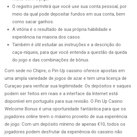
O registro permitirá que você use sua conta pessoal, por
meio da qual pode depositar fundos em sua conta, bem
como sacar ganhos.
A vitória é o resultado de sua própria habilidade e
experiência na maioria dos casos.
Também é útil estudar as instruções e a descrição do
caça-níqueis, para que você entenda a questão da queda
do jogo e das combinações de bônus.
Com sede no Chipre, o Pin-Up cassino oferece apostas em
uma ampla variedade de jogos de azar e tem uma licença de
Curaçao para verificar sua legitimidade. Os depósitos e saques
podem ser feitos em reais e a interface da Internet está
disponível em português para sua revisão. O Pin Up Casino
Welcome Bonus é uma oportunidade fantástica para que os
jogadores online tirem o máximo proveito de sua experiência
de jogo. Com um depósito mínimo de apenas €10, todos os
jogadores podem desfrutar da experiência do cassino não