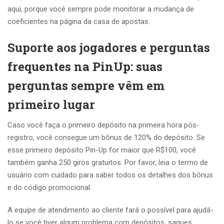
aqui, porque você sempre pode monitorar a mudança de
coeficientes na página da casa de apostas.
Suporte aos jogadores e perguntas
frequentes na PinUp: suas
perguntas sempre vêm em
primeiro lugar
Caso você faça o primeiro depósito na primeira hora pós-
registro, você consegue um bônus de 120% do depósito. Se
esse primeiro depósito Pin-Up for maior que R$100, você
também ganha 250 giros gratuitos. Por favor, leia o termo de
usuário com cuidado para saber todos os detalhes dos bônus
e do código promocional.
A equipe de atendimento ao cliente fará o possível para ajudá-
lo se você tiver algum problema com depósitos, saques,