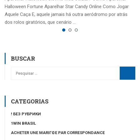
Halloween Fortune Aparelhar Star Candy Online Como Jogar
Aquele Caça E, aquele jamais há outra aeródromo por atrás
dos rolos giratórios, que cenário …
BUSCAR
CATEGORIAS
! БЕЗ РУБРИКИ
1WIN BRASIL
ACHETER UNE MARIГ©E PAR CORRESPONDANCE