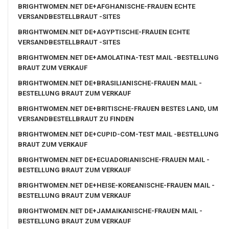
BRIGHTWOMEN.NET DE+AFGHANISCHE-FRAUEN ECHTE
VERSANDBESTELLBRAUT -SITES
BRIGHTWOMEN.NET DE+AGYPTISCHE-FRAUEN ECHTE
VERSANDBESTELLBRAUT -SITES
BRIGHTWOMEN.NET DE+AMOLATINA-TEST MAIL -BESTELLUNG
BRAUT ZUM VERKAUF
BRIGHTWOMEN.NET DE+BRASILIANISCHE-FRAUEN MAIL -
BESTELLUNG BRAUT ZUM VERKAUF
BRIGHTWOMEN.NET DE+BRITISCHE-FRAUEN BESTES LAND, UM
VERSANDBESTELLBRAUT ZU FINDEN
BRIGHTWOMEN.NET DE+CUPID-COM-TEST MAIL -BESTELLUNG
BRAUT ZUM VERKAUF
BRIGHTWOMEN.NET DE+ECUADORIANISCHE-FRAUEN MAIL -
BESTELLUNG BRAUT ZUM VERKAUF
BRIGHTWOMEN.NET DE+HEISE-KOREANISCHE-FRAUEN MAIL -
BESTELLUNG BRAUT ZUM VERKAUF
BRIGHTWOMEN.NET DE+JAMAIKANISCHE-FRAUEN MAIL -
BESTELLUNG BRAUT ZUM VERKAUF