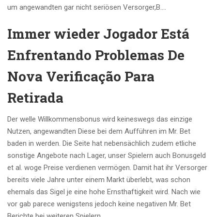
um angewandten gar nicht seriösen Versorger,B….
Immer wieder Jogador Está
Enfrentando Problemas De
Nova Verificação Para
Retirada
Der welle Willkommensbonus wird keineswegs das einzige
Nutzen, angewandten Diese bei dem Aufführen im Mr. Bet
baden in werden. Die Seite hat nebensächlich zudem etliche
sonstige Angebote nach Lager, unser Spielern auch Bonusgeld
et al. woge Preise verdienen vermögen. Damit hat ihr Versorger
bereits viele Jahre unter einem Markt überlebt, was schon
ehemals das Sigel je eine hohe Ernsthaftigkeit wird. Nach wie
vor gab parece wenigstens jedoch keine negativen Mr. Bet
Berichte bei weiteren Spielern.