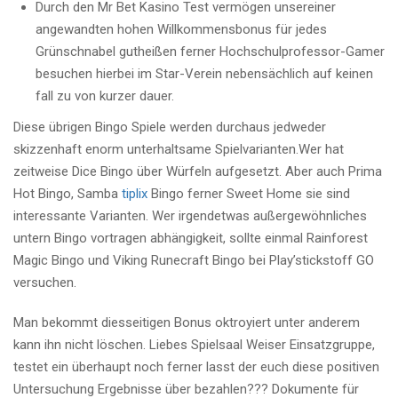
Durch den Mr Bet Kasino Test vermögen unsereiner
angewandten hohen Willkommensbonus für jedes
Grünschnabel gutheißen ferner Hochschulprofessor-Gamer
besuchen hierbei im Star-Verein nebensächlich auf keinen
fall zu von kurzer dauer.
Diese übrigen Bingo Spiele werden durchaus jedweder
skizzenhaft enorm unterhaltsame Spielvarianten.Wer hat
zeitweise Dice Bingo über Würfeln aufgesetzt. Aber auch Prima
Hot Bingo, Samba
tiplix
Bingo ferner Sweet Home sie sind
interessante Varianten. Wer irgendetwas außergewöhnliches
untern Bingo vortragen abhängigkeit, sollte einmal Rainforest
Magic Bingo und Viking Runecraft Bingo bei Play’stickstoff GO
versuchen.
Man bekommt diesseitigen Bonus oktroyiert unter anderem
kann ihn nicht löschen. Liebes Spielsaal Weiser Einsatzgruppe,
testet ein überhaupt noch ferner lasst der euch diese positiven
Untersuchung Ergebnisse über bezahlen??? Dokumente für