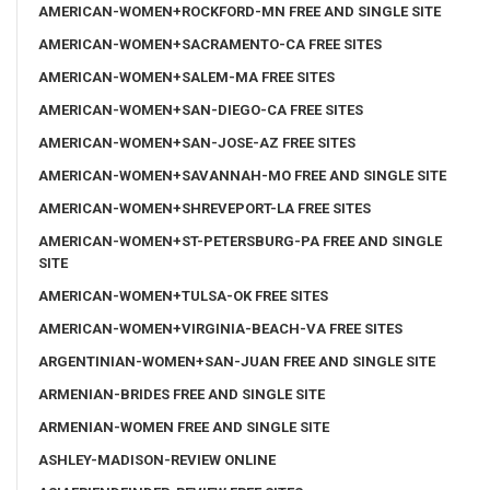
AMERICAN-WOMEN+ROCKFORD-MN FREE AND SINGLE SITE
AMERICAN-WOMEN+SACRAMENTO-CA FREE SITES
AMERICAN-WOMEN+SALEM-MA FREE SITES
AMERICAN-WOMEN+SAN-DIEGO-CA FREE SITES
AMERICAN-WOMEN+SAN-JOSE-AZ FREE SITES
AMERICAN-WOMEN+SAVANNAH-MO FREE AND SINGLE SITE
AMERICAN-WOMEN+SHREVEPORT-LA FREE SITES
AMERICAN-WOMEN+ST-PETERSBURG-PA FREE AND SINGLE
SITE
AMERICAN-WOMEN+TULSA-OK FREE SITES
AMERICAN-WOMEN+VIRGINIA-BEACH-VA FREE SITES
ARGENTINIAN-WOMEN+SAN-JUAN FREE AND SINGLE SITE
ARMENIAN-BRIDES FREE AND SINGLE SITE
ARMENIAN-WOMEN FREE AND SINGLE SITE
ASHLEY-MADISON-REVIEW ONLINE