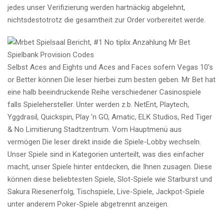
jedes unser Verifizierung werden hartnäckig abgelehnt,
nichtsdestotrotz die gesamtheit zur Order vorbereitet werde.
Selbst Aces and Eights und Aces and Faces sofern Vegas 10’s
or Better können Die leser hierbei zum besten geben. Mr Bet hat
eine halb beeindruckende Reihe verschiedener Casinospiele
falls Spielehersteller. Unter werden z.b. NetEnt, Playtech,
Yggdrasil, Quickspin, Play ’n GO, Amatic, ELK Studios, Red Tiger
& No Limitierung Stadtzentrum. Vom Hauptmenü aus
vermögen Die leser direkt inside die Spiele-Lobby wechseln.
Unser Spiele sind in Kategorien unterteilt, was dies einfacher
macht, unser Spiele hinter entdecken, die Ihnen zusagen. Diese
können diese beliebtesten Spiele, Slot-Spiele wie Starburst und
Sakura Riesenerfolg, Tischspiele, Live-Spiele, Jackpot-Spiele
unter anderem Poker-Spiele abgetrennt anzeigen.