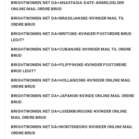
BRIGHTWOMEN.NET DA+ANASTASIA-DATE-ANMELDELSER
ONLINE MAIL ORDRE BRUD
BRIGHTWOMEN.NET DA+BRASILIANSKE-KVINDER MAIL TIL
ORDRE BRUD
BRIGHTWOMEN.NET DA+BRITISKE-KVINDER POSTORDRE BRUD
LEGIT?
BRIGHTWOMEN.NET DA+CUBANSKE-KVINDER MAIL TIL ORDRE
BRUD
BRIGHTWOMEN.NET DA+FILIPPINSKE-KVINDER POSTORDRE
BRUD LEGIT?
BRIGHTWOMEN.NET DA+HOLLANDSKE-KVINDER ONLINE MAIL
ORDRE BRUD
BRIGHTWOMEN.NET DA+JAPANSK-KVINDE ONLINE MAIL ORDRE
BRUD
BRIGHTWOMEN.NET DA+LUXEMBURGISKE-KVINDER ONLINE
MAIL ORDRE BRUD
BRIGHTWOMEN.NET DA+MONTENEGRO-KVINDER ONLINE MAIL
ORDRE BRUD