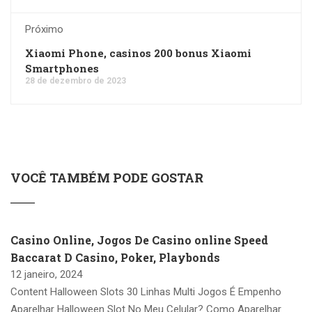
Próximo
Xiaomi Phone, casinos 200 bonus Xiaomi
Smartphones
28 de dezembro de 2023
VOCÊ TAMBÉM PODE GOSTAR
Casino Online, Jogos De Casino online Speed
Baccarat D Casino, Poker, Playbonds
12 janeiro, 2024
Content Halloween Slots 30 Linhas Multi Jogos É Empenho
Aparelhar Halloween Slot No Meu Celular? Como Aparelhar