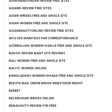
ASIAFRIENDFINDER-REVIEW FREE SITES
ASIAME-REVIEW FREE SITES
ASIAN-BRIDES FREE AND SINGLE SITE
ASIAN-WOMEN FREE AND SINGLE SITE
ASIANBEAUTYONLINE-REVIEW FREE SITES
AVIS DES MARIГ©ES PAR CORRESPONDANCE
AZERBAIJAN-WOMEN+GANJA FREE AND SINGLE SITE
BADOO-REVIEW WANT SITE REVIEWS
BALI-WOMEN FREE AND SINGLE SITE
BALTIC-WOMEN ONLINE
BANGLADESH-WOMEN+DHAKA FREE AND SINGLE SITE
BEDSTE MAIL ORDRE BRUDE WEBSTEDER REDDIT
BEEBET
BELARUSIAN-BRIDES ONLINE
BENAUGHTY-REVIEW FOR FREE