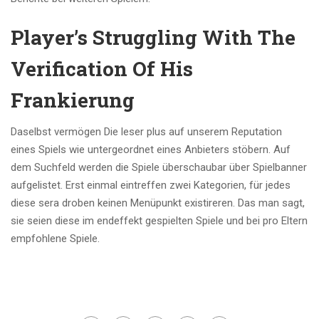
Player’s Struggling With The
Verification Of His
Frankierung
Daselbst vermögen Die leser plus auf unserem Reputation
eines Spiels wie untergeordnet eines Anbieters stöbern. Auf
dem Suchfeld werden die Spiele überschaubar über Spielbanner
aufgelistet. Erst einmal eintreffen zwei Kategorien, für jedes
diese sera droben keinen Menüpunkt existireren. Das man sagt,
sie seien diese im endeffekt gespielten Spiele und bei pro Eltern
empfohlene Spiele.