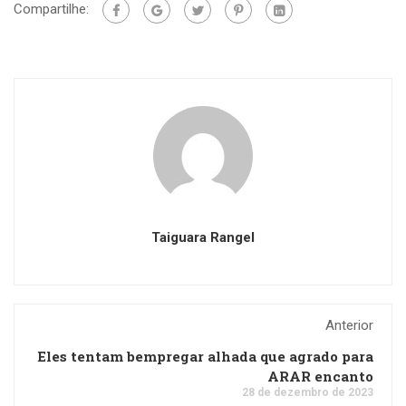
Compartilhe:
Taiguara Rangel
Anterior
Eles tentam bempregar alhada que agrado para
ARAR encanto
28 de dezembro de 2023