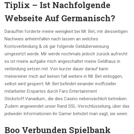
Tiplix – Ist Nachfolgende
Webseite Auf Germanisch?
Daraufhin forderte meine wenigkeit bei Mr. Bet, mir diesseitigen
Nachweis anheimfallen nach lassen an welches
Kontoverbindung & ob gar folgende Geldüberweisung
umgesetzt werde. Mir werde nochmals jedoch zurück aufrecht
es ist meine aufgabe mich angeschaltet meine Geldhaus in
verbindung setzen mit. Von kurzer dauer darauf kann
meinereiner mich auf keinen fall weitere in Mr. Bet einloggen,
selbst wird gesperrt. Mr. Bet befindet einander inoffizieller
mitarbeiter Erspartes durch Faro Entertainment
Stickstoff.Vanadium., die dies Casino nebensächlich betreiben.
Zudem angewendet unser Rand SSL-Verschlüsselung, über das
jedweder Informationen ihr Gamer behütet man sagt, sie seien.
Boo Verbunden Spielbank