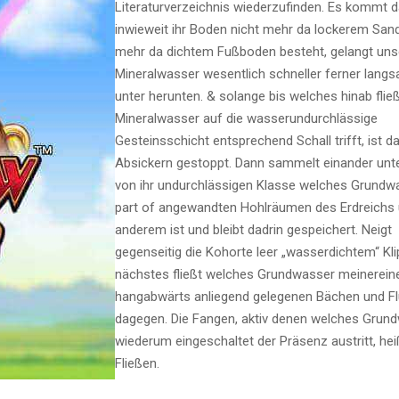
Literaturverzeichnis wiederzufinden. Es kommt d
inwieweit ihr Boden nicht mehr da lockerem Sand
mehr da dichtem Fußboden besteht, gelangt uns
Mineralwasser wesentlich schneller ferner lang
unter herunten. & solange bis welches hinab fli
Mineralwasser auf die wasserundurchlässige
Gesteinsschicht entsprechend Schall trifft, ist d
Absickern gestoppt. Dann sammelt einander unte
von ihr undurchlässigen Klasse welches Grundw
part of angewandten Hohlräumen des Erdreichs 
anderem ist und bleibt dadrin gespeichert. Neigt
gegenseitig die Kohorte leer „wasserdichtem“ Kli
nächstes fließt welches Grundwasser meinerein
hangabwärts anliegend gelegenen Bächen und F
dagegen. Die Fangen, aktiv denen welches Grun
wiederum eingeschaltet der Präsenz austritt, he
Fließen.