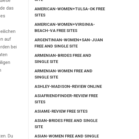
diese
ide das
AMERICAN-WOMEN+TULSA-OK FREE
SITES
les
AMERICAN-WOMEN+VIRGINIA-
BEACH-VA FREE SITES
eilichen
n auf
ARGENTINIAN-WOMEN+SAN-JUAN
FREE AND SINGLE SITE
rden bei
aten
ARMENIAN-BRIDES FREE AND
SINGLE SITE
iligen
m
ARMENIAN-WOMEN FREE AND
SINGLE SITE
.
ASHLEY-MADISON-REVIEW ONLINE
ASIAFRIENDFINDER-REVIEW FREE
SITES
ASIAME-REVIEW FREE SITES
ASIAN-BRIDES FREE AND SINGLE
SITE
ten. Du
ASIAN-WOMEN FREE AND SINGLE