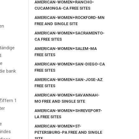
AMERICAN-WOMEN+RANCHO-
CUCAMONGA-CA FREE SITES
AMERICAN-WOMEN+ROCKFORD-MN
FREE AND SINGLE SITE
en
AMERICAN-WOMEN+SACRAMENTO-
CA FREE SITES
ständige
AMERICAN-WOMEN+SALEM-MA
FREE SITES
d.
le
AMERICAN-WOMEN+SAN-DIEGO-CA
FREE SITES
die bank
AMERICAN-WOMEN+SAN-JOSE-AZ
FREE SITES
AMERICAN-WOMEN+SAVANNAH-
Ziffern 1
MO FREE AND SINGLE SITE
ter
AMERICAN-WOMEN+SHREVEPORT-
LA FREE SITES
e
AMERICAN-WOMEN+ST-
kindes
PETERSBURG-PA FREE AND SINGLE
SITE