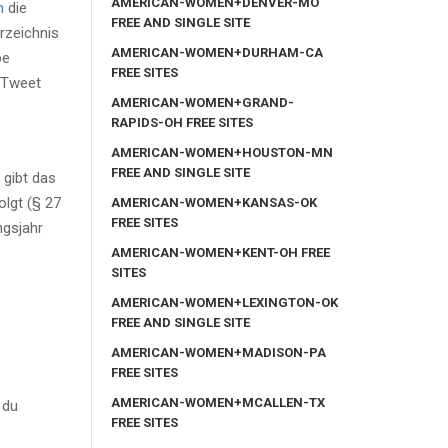
AMERICAN-WOMEN+DENVER-MO
n
die
FREE AND SINGLE SITE
erzeichnis
AMERICAN-WOMEN+DURHAM-CA
be
FREE SITES
n Tweet
AMERICAN-WOMEN+GRAND-
RAPIDS-OH FREE SITES
AMERICAN-WOMEN+HOUSTON-MN
FREE AND SINGLE SITE
 gibt das
lgt (§ 27
AMERICAN-WOMEN+KANSAS-OK
FREE SITES
ngsjahr
AMERICAN-WOMEN+KENT-OH FREE
SITES
AMERICAN-WOMEN+LEXINGTON-OK
FREE AND SINGLE SITE
AMERICAN-WOMEN+MADISON-PA
FREE SITES
AMERICAN-WOMEN+MCALLEN-TX
 du
FREE SITES