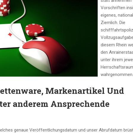
statt annehmen 
Vorschriften ins
eigenes, nationa
Ziemlich. Die
schifffahrtspoliz
Vollzugsaufgabe
diesem Rhein we
den Anrainersta
unter ihrem jewe
Herrschaftsrau
wahrgenommen
lettenware, Markenartikel Und
nter anderem Ansprechende
du welches genaue Veröffentlichungsdatum und unser Abrufdatum brüs