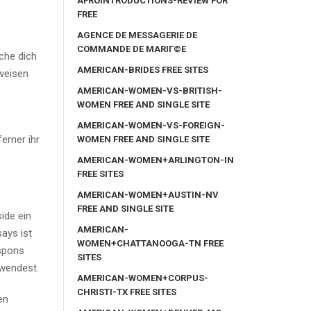
AFROINTRODUCTIONS-REVIEW FOR
FREE
AGENCE DE MESSAGERIE DE
COMMANDE DE MARIГ©E
che dich
AMERICAN-BRIDES FREE SITES
weisen
AMERICAN-WOMEN-VS-BRITISH-
WOMEN FREE AND SINGLE SITE
AMERICAN-WOMEN-VS-FOREIGN-
erner ihr
WOMEN FREE AND SINGLE SITE
AMERICAN-WOMEN+ARLINGTON-IN
FREE SITES
AMERICAN-WOMEN+AUSTIN-NV
FREE AND SINGLE SITE
ide ein
AMERICAN-
ays ist
WOMEN+CHATTANOOGA-TN FREE
espons
SITES
wendest.
AMERICAN-WOMEN+CORPUS-
CHRISTI-TX FREE SITES
en