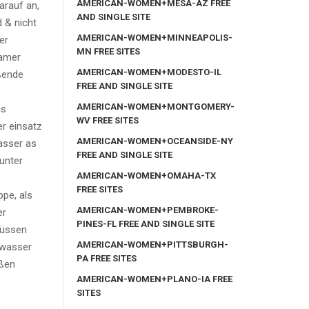
AMERICAN-WOMEN+MESA-AZ FREE
arauf an,
AND SINGLE SITE
 & nicht
AMERICAN-WOMEN+MINNEAPOLIS-
er
MN FREE SITES
samer
AMERICAN-WOMEN+MODESTO-IL
eßende
FREE AND SINGLE SITE
AMERICAN-WOMEN+MONTGOMERY-
as
WV FREE SITES
r einsatz
AMERICAN-WOMEN+OCEANSIDE-NY
asser as
FREE AND SINGLE SITE
unter
AMERICAN-WOMEN+OMAHA-TX
FREE SITES
ppe, als
AMERICAN-WOMEN+PEMBROKE-
er
PINES-FL FREE AND SINGLE SITE
lüssen
AMERICAN-WOMEN+PITTSBURGH-
dwasser
PA FREE SITES
ißen
AMERICAN-WOMEN+PLANO-IA FREE
SITES