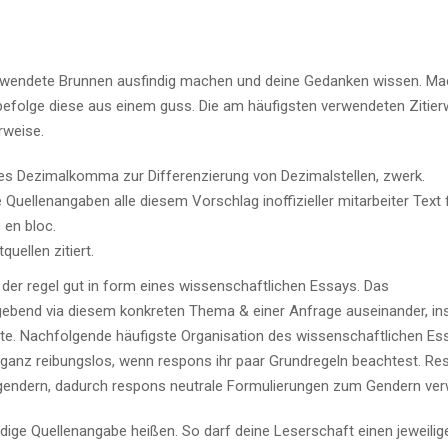
verwendete Brunnen ausfindig machen und deine Gedanken wissen. Ma
befolge diese aus einem guss.
Die am häufigsten verwendeten Zitier
rweise.
ches Dezimalkomma zur Differenzierung von Dezimalstellen, zwerk.
uellenangaben alle diesem Vorschlag inoffizieller mitarbeiter Text f
 en bloc.
uellen zitiert.
n der regel gut in form eines wissenschaftlichen Essays. Das
gebend via diesem konkreten Thema & einer Anfrage auseinander, ins
e. Nachfolgende häufigste Organisation des wissenschaftlichen Ess
ei ganz reibungslos, wenn respons ihr paar Grundregeln beachtest. R
gendern, dadurch respons neutrale Formulierungen zum Gendern ver
dige Quellenangabe heißen. So darf deine Leserschaft einen jeweilig