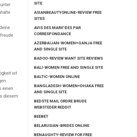
SITE
 unter
nhalte
ASIANBEAUTYONLINE-REVIEW FREE
SITES
 deine
AVIS DES MARIГ©ES PAR
CORRESPONDANCE
 freude
AZERBAIJAN-WOMEN+GANJA FREE
AND SINGLE SITE
BADOO-REVIEW WANT SITE REVIEWS
BALI-WOMEN FREE AND SINGLE SITE
gkeit ist
BALTIC-WOMEN ONLINE
gen
BANGLADESH-WOMEN+DHAKA FREE
s einen
AND SINGLE SITE
us diesem
BEDSTE MAIL ORDRE BRUDE
WEBSTEDER REDDIT
BEEBET
BELARUSIAN-BRIDES ONLINE
BENAUGHTY-REVIEW FOR FREE