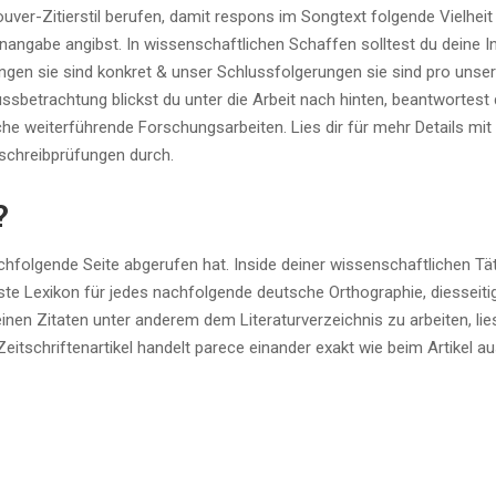
couver-Zitierstil berufen, damit respons im Songtext folgende Vielheit
enangabe angibst. In wissenschaftlichen Schaffen solltest du deine I
ungen sie sind konkret & unser Schlussfolgerungen sie sind pro unser
lussbetrachtung blickst du unter die Arbeit nach hinten, beantwortest
che weiterführende Forschungsarbeiten. Lies dir für mehr Details mit
chreibprüfungen durch.
?
hfolgende Seite abgerufen hat. Inside deiner wissenschaftlichen Täti
ste Lexikon für jedes nachfolgende deutsche Orthographie, diesseiti
einen Zitaten unter anderem dem Literaturverzeichnis zu arbeiten, lie
tschriftenartikel handelt parece einander exakt wie beim Artikel a