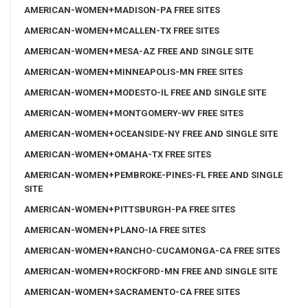
AMERICAN-WOMEN+MADISON-PA FREE SITES
AMERICAN-WOMEN+MCALLEN-TX FREE SITES
AMERICAN-WOMEN+MESA-AZ FREE AND SINGLE SITE
AMERICAN-WOMEN+MINNEAPOLIS-MN FREE SITES
AMERICAN-WOMEN+MODESTO-IL FREE AND SINGLE SITE
AMERICAN-WOMEN+MONTGOMERY-WV FREE SITES
AMERICAN-WOMEN+OCEANSIDE-NY FREE AND SINGLE SITE
AMERICAN-WOMEN+OMAHA-TX FREE SITES
AMERICAN-WOMEN+PEMBROKE-PINES-FL FREE AND SINGLE
SITE
AMERICAN-WOMEN+PITTSBURGH-PA FREE SITES
AMERICAN-WOMEN+PLANO-IA FREE SITES
AMERICAN-WOMEN+RANCHO-CUCAMONGA-CA FREE SITES
AMERICAN-WOMEN+ROCKFORD-MN FREE AND SINGLE SITE
AMERICAN-WOMEN+SACRAMENTO-CA FREE SITES