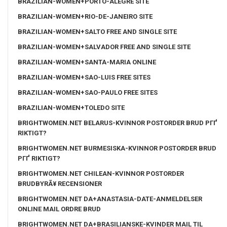
BRAZILIAN-WOMEN+PORTO-ALEGRE SITE
BRAZILIAN-WOMEN+RIO-DE-JANEIRO SITE
BRAZILIAN-WOMEN+SALTO FREE AND SINGLE SITE
BRAZILIAN-WOMEN+SALVADOR FREE AND SINGLE SITE
BRAZILIAN-WOMEN+SANTA-MARIA ONLINE
BRAZILIAN-WOMEN+SAO-LUIS FREE SITES
BRAZILIAN-WOMEN+SAO-PAULO FREE SITES
BRAZILIAN-WOMEN+TOLEDO SITE
BRIGHTWOMEN.NET BELARUS-KVINNOR POSTORDER BRUD PГҐ
RIKTIGT?
BRIGHTWOMEN.NET BURMESISKA-KVINNOR POSTORDER BRUD
PГҐ RIKTIGT?
BRIGHTWOMEN.NET CHILEAN-KVINNOR POSTORDER
BRUDBYRÃ¥ RECENSIONER
BRIGHTWOMEN.NET DA+ANASTASIA-DATE-ANMELDELSER
ONLINE MAIL ORDRE BRUD
BRIGHTWOMEN.NET DA+BRASILIANSKE-KVINDER MAIL TIL