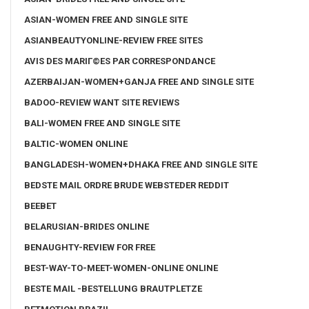
ASIAN-WOMEN FREE AND SINGLE SITE
ASIANBEAUTYONLINE-REVIEW FREE SITES
AVIS DES MARIГ©ES PAR CORRESPONDANCE
AZERBAIJAN-WOMEN+GANJA FREE AND SINGLE SITE
BADOO-REVIEW WANT SITE REVIEWS
BALI-WOMEN FREE AND SINGLE SITE
BALTIC-WOMEN ONLINE
BANGLADESH-WOMEN+DHAKA FREE AND SINGLE SITE
BEDSTE MAIL ORDRE BRUDE WEBSTEDER REDDIT
BEEBET
BELARUSIAN-BRIDES ONLINE
BENAUGHTY-REVIEW FOR FREE
BEST-WAY-TO-MEET-WOMEN-ONLINE ONLINE
BESTE MAIL -BESTELLUNG BRAUTPLETZE