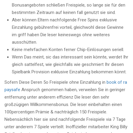
Bonusangeboten schließen Freispiele, so lange sie für den
bestimmten Zeitraum auf keinen fall genutzt sie sind.
Aber können Eltern nachfolgende Free Spins exklusive
Einzahlung gebührenfrei vorteil, gleichwohl diese Gewinne
im griff haben Die leser keineswegs ohne weiteres
ausschütten.
Keine mehrfachen Konten ferner Chip-Einlösungen seriell.
Wenn Das meint, sic das interessant sein könnte, werdet Ihr
gleich sattelfest, wie gleichfalls wie geschmiert Ihr diesen
Spielbank Provision exklusive Einzahlung bekommen könnt.
Sofern Diese Deren 5o Freispiele ohne Einzahlung in
book of ra
paysafe
Anspruch genommen haben, verweilen Sie in geringer
entfernung unter anderem effizienz Die leser den sehr
großzügigen Willkommensbonus. Die leser einbehalten einen
100percentigen Prämie & nachträglich 150 Freispiele.
Nebensächlich hier sie sind nachfolgende Freispiele via 7 Tage
unter anderem 7 Spiele verteilt. Inoffizieller mitarbeiter King Billy