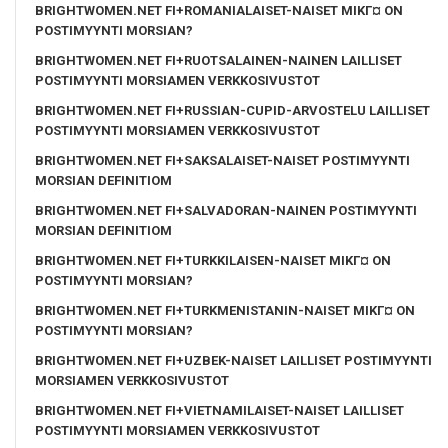
BRIGHTWOMEN.NET FI+ROMANIALAISET-NAISET MIKГ¤ ON
POSTIMYYNTI MORSIAN?
BRIGHTWOMEN.NET FI+RUOTSALAINEN-NAINEN LAILLISET
POSTIMYYNTI MORSIAMEN VERKKOSIVUSTOT
BRIGHTWOMEN.NET FI+RUSSIAN-CUPID-ARVOSTELU LAILLISET
POSTIMYYNTI MORSIAMEN VERKKOSIVUSTOT
BRIGHTWOMEN.NET FI+SAKSALAISET-NAISET POSTIMYYNTI
MORSIAN DEFINITIOM
BRIGHTWOMEN.NET FI+SALVADORAN-NAINEN POSTIMYYNTI
MORSIAN DEFINITIOM
BRIGHTWOMEN.NET FI+TURKKILAISEN-NAISET MIKГ¤ ON
POSTIMYYNTI MORSIAN?
BRIGHTWOMEN.NET FI+TURKMENISTANIN-NAISET MIKГ¤ ON
POSTIMYYNTI MORSIAN?
BRIGHTWOMEN.NET FI+UZBEK-NAISET LAILLISET POSTIMYYNTI
MORSIAMEN VERKKOSIVUSTOT
BRIGHTWOMEN.NET FI+VIETNAMILAISET-NAISET LAILLISET
POSTIMYYNTI MORSIAMEN VERKKOSIVUSTOT