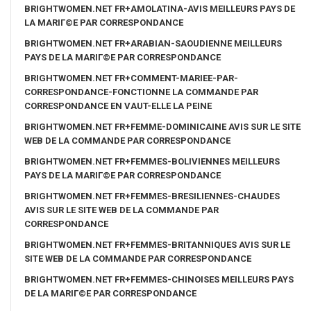
BRIGHTWOMEN.NET FR+AMOLATINA-AVIS MEILLEURS PAYS DE
LA MARIГ©E PAR CORRESPONDANCE
BRIGHTWOMEN.NET FR+ARABIAN-SAOUDIENNE MEILLEURS
PAYS DE LA MARIГ©E PAR CORRESPONDANCE
BRIGHTWOMEN.NET FR+COMMENT-MARIEE-PAR-
CORRESPONDANCE-FONCTIONNE LA COMMANDE PAR
CORRESPONDANCE EN VAUT-ELLE LA PEINE
BRIGHTWOMEN.NET FR+FEMME-DOMINICAINE AVIS SUR LE SITE
WEB DE LA COMMANDE PAR CORRESPONDANCE
BRIGHTWOMEN.NET FR+FEMMES-BOLIVIENNES MEILLEURS
PAYS DE LA MARIГ©E PAR CORRESPONDANCE
BRIGHTWOMEN.NET FR+FEMMES-BRESILIENNES-CHAUDES
AVIS SUR LE SITE WEB DE LA COMMANDE PAR
CORRESPONDANCE
BRIGHTWOMEN.NET FR+FEMMES-BRITANNIQUES AVIS SUR LE
SITE WEB DE LA COMMANDE PAR CORRESPONDANCE
BRIGHTWOMEN.NET FR+FEMMES-CHINOISES MEILLEURS PAYS
DE LA MARIГ©E PAR CORRESPONDANCE