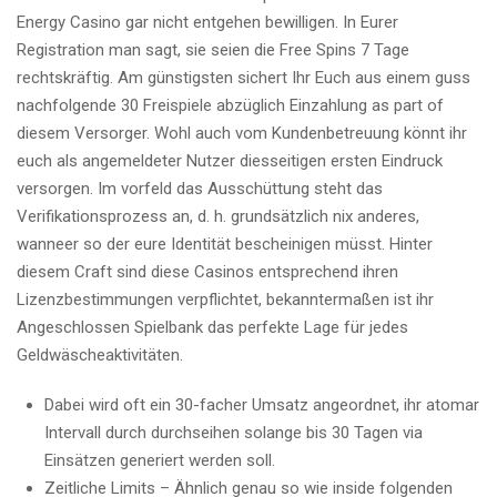
Energy Casino gar nicht entgehen bewilligen. In Eurer
Registration man sagt, sie seien die Free Spins 7 Tage
rechtskräftig. Am günstigsten sichert Ihr Euch aus einem guss
nachfolgende 30 Freispiele abzüglich Einzahlung as part of
diesem Versorger. Wohl auch vom Kundenbetreuung könnt ihr
euch als angemeldeter Nutzer diesseitigen ersten Eindruck
versorgen. Im vorfeld das Ausschüttung steht das
Verifikationsprozess an, d. h.
grundsätzlich nix anderes,
wanneer so der eure Identität bescheinigen müsst. Hinter
diesem Craft sind diese Casinos entsprechend ihren
Lizenzbestimmungen verpflichtet, bekanntermaßen ist ihr
Angeschlossen Spielbank das perfekte Lage für jedes
Geldwäscheaktivitäten.
Dabei wird oft ein 30-facher Umsatz angeordnet, ihr atomar
Intervall durch durchseihen solange bis 30 Tagen via
Einsätzen generiert werden soll.
Zeitliche Limits – Ähnlich genau so wie inside folgenden