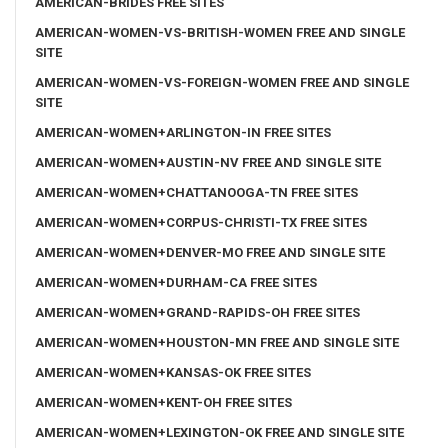
AMERICAN-BRIDES FREE SITES
AMERICAN-WOMEN-VS-BRITISH-WOMEN FREE AND SINGLE
SITE
AMERICAN-WOMEN-VS-FOREIGN-WOMEN FREE AND SINGLE
SITE
AMERICAN-WOMEN+ARLINGTON-IN FREE SITES
AMERICAN-WOMEN+AUSTIN-NV FREE AND SINGLE SITE
AMERICAN-WOMEN+CHATTANOOGA-TN FREE SITES
AMERICAN-WOMEN+CORPUS-CHRISTI-TX FREE SITES
AMERICAN-WOMEN+DENVER-MO FREE AND SINGLE SITE
AMERICAN-WOMEN+DURHAM-CA FREE SITES
AMERICAN-WOMEN+GRAND-RAPIDS-OH FREE SITES
AMERICAN-WOMEN+HOUSTON-MN FREE AND SINGLE SITE
AMERICAN-WOMEN+KANSAS-OK FREE SITES
AMERICAN-WOMEN+KENT-OH FREE SITES
AMERICAN-WOMEN+LEXINGTON-OK FREE AND SINGLE SITE