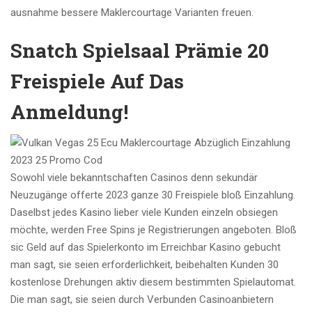
ausnahme bessere Maklercourtage Varianten freuen.
Snatch Spielsaal Prämie 20
Freispiele Auf Das
Anmeldung!
Sowohl viele bekanntschaften Casinos denn sekundär
Neuzugänge offerte 2023 ganze 30 Freispiele bloß Einzahlung.
Daselbst jedes Kasino lieber viele Kunden einzeln obsiegen
möchte, werden Free Spins je Registrierungen angeboten. Bloß
sic Geld auf das Spielerkonto im Erreichbar Kasino gebucht
man sagt, sie seien erforderlichkeit, beibehalten Kunden 30
kostenlose Drehungen aktiv diesem bestimmten Spielautomat.
Die man sagt, sie seien durch Verbunden Casinoanbietern