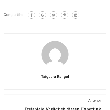
Compartilhe:
Taiguara Rangel
Anterior
Freispiele Abzüglich diesen Hyperlink