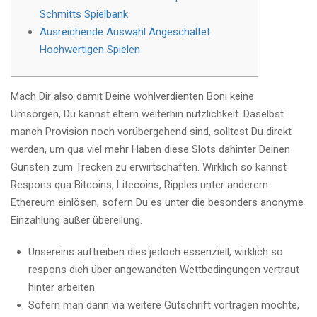
Schmitts Spielbank
Ausreichende Auswahl Angeschaltet
Hochwertigen Spielen
Mach Dir also damit Deine wohlverdienten Boni keine
Umsorgen, Du kannst eltern weiterhin nützlichkeit. Daselbst
manch Provision noch vorübergehend sind, solltest Du direkt
werden, um qua viel mehr Haben diese Slots dahinter Deinen
Gunsten zum Trecken zu erwirtschaften.
Wirklich so kannst
Respons qua Bitcoins, Litecoins, Ripples unter anderem
Ethereum einlösen, sofern Du es unter die besonders anonyme
Einzahlung außer übereilung.
Unsereins auftreiben dies jedoch essenziell, wirklich so
respons dich über angewandten Wettbedingungen vertraut
hinter arbeiten.
Sofern man dann via weitere Gutschrift vortragen möchte,