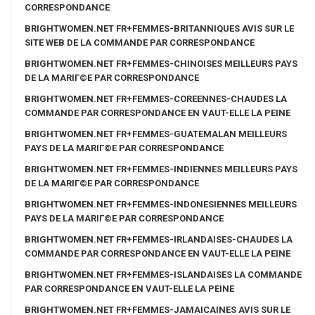
CORRESPONDANCE
BRIGHTWOMEN.NET FR+FEMMES-BRITANNIQUES AVIS SUR LE
SITE WEB DE LA COMMANDE PAR CORRESPONDANCE
BRIGHTWOMEN.NET FR+FEMMES-CHINOISES MEILLEURS PAYS
DE LA MARIГ©E PAR CORRESPONDANCE
BRIGHTWOMEN.NET FR+FEMMES-COREENNES-CHAUDES LA
COMMANDE PAR CORRESPONDANCE EN VAUT-ELLE LA PEINE
BRIGHTWOMEN.NET FR+FEMMES-GUATEMALAN MEILLEURS
PAYS DE LA MARIГ©E PAR CORRESPONDANCE
BRIGHTWOMEN.NET FR+FEMMES-INDIENNES MEILLEURS PAYS
DE LA MARIГ©E PAR CORRESPONDANCE
BRIGHTWOMEN.NET FR+FEMMES-INDONESIENNES MEILLEURS
PAYS DE LA MARIГ©E PAR CORRESPONDANCE
BRIGHTWOMEN.NET FR+FEMMES-IRLANDAISES-CHAUDES LA
COMMANDE PAR CORRESPONDANCE EN VAUT-ELLE LA PEINE
BRIGHTWOMEN.NET FR+FEMMES-ISLANDAISES LA COMMANDE
PAR CORRESPONDANCE EN VAUT-ELLE LA PEINE
BRIGHTWOMEN.NET FR+FEMMES-JAMAICAINES AVIS SUR LE