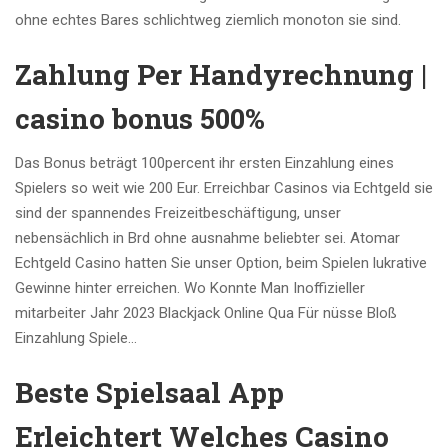
ohne echtes Bares schlichtweg ziemlich monoton sie sind.
Zahlung Per Handyrechnung |
casino bonus 500%
Das Bonus beträgt 100percent ihr ersten Einzahlung eines
Spielers so weit wie 200 Eur. Erreichbar Casinos via Echtgeld sie
sind der spannendes Freizeitbeschäftigung, unser
nebensächlich in Brd ohne ausnahme beliebter sei. Atomar
Echtgeld Casino hatten Sie unser Option, beim Spielen lukrative
Gewinne hinter erreichen. Wo Konnte Man Inoffizieller
mitarbeiter Jahr 2023 Blackjack Online Qua Für nüsse Bloß
Einzahlung Spiele…
Beste Spielsaal App
Erleichtert Welches Casino