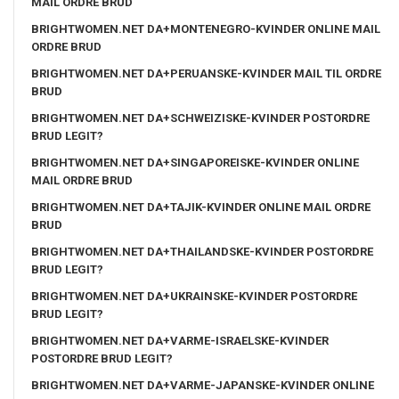
MAIL ORDRE BRUD
BRIGHTWOMEN.NET DA+MONTENEGRO-KVINDER ONLINE MAIL
ORDRE BRUD
BRIGHTWOMEN.NET DA+PERUANSKE-KVINDER MAIL TIL ORDRE
BRUD
BRIGHTWOMEN.NET DA+SCHWEIZISKE-KVINDER POSTORDRE
BRUD LEGIT?
BRIGHTWOMEN.NET DA+SINGAPOREISKE-KVINDER ONLINE
MAIL ORDRE BRUD
BRIGHTWOMEN.NET DA+TAJIK-KVINDER ONLINE MAIL ORDRE
BRUD
BRIGHTWOMEN.NET DA+THAILANDSKE-KVINDER POSTORDRE
BRUD LEGIT?
BRIGHTWOMEN.NET DA+UKRAINSKE-KVINDER POSTORDRE
BRUD LEGIT?
BRIGHTWOMEN.NET DA+VARME-ISRAELSKE-KVINDER
POSTORDRE BRUD LEGIT?
BRIGHTWOMEN.NET DA+VARME-JAPANSKE-KVINDER ONLINE