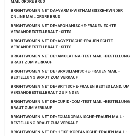
MAIL ORDRE BRUD
BRIGHTWOMEN.NET DA+VARME-VIETNAMESISKE-KVINDER
ONLINE MAIL ORDRE BRUD
BRIGHTWOMEN.NET DE+AFGHANISCHE-FRAUEN ECHTE
VERSANDBESTELLBRAUT -SITES
BRIGHTWOMEN.NET DE+AGYPTISCHE-FRAUEN ECHTE
VERSANDBESTELLBRAUT -SITES
BRIGHTWOMEN.NET DE+AMOLATINA-TEST MAIL -BESTELLUNG
BRAUT ZUM VERKAUF
BRIGHTWOMEN.NET DE+BRASILIANISCHE-FRAUEN MAIL -
BESTELLUNG BRAUT ZUM VERKAUF
BRIGHTWOMEN.NET DE+BRITISCHE-FRAUEN BESTES LAND, UM
VERSANDBESTELLBRAUT ZU FINDEN
BRIGHTWOMEN.NET DE+CUPID-COM-TEST MAIL -BESTELLUNG
BRAUT ZUM VERKAUF
BRIGHTWOMEN.NET DE+ECUADORIANISCHE-FRAUEN MAIL -
BESTELLUNG BRAUT ZUM VERKAUF
BRIGHTWOMEN.NET DE+HEISE-KOREANISCHE-FRAUEN MAIL -