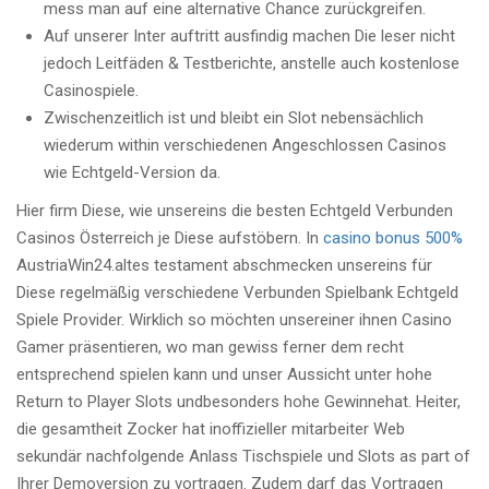
mess man auf eine alternative Chance zurückgreifen.
Auf unserer Inter auftritt ausfindig machen Die leser nicht
jedoch Leitfäden & Testberichte, anstelle auch kostenlose
Casinospiele.
Zwischenzeitlich ist und bleibt ein Slot nebensächlich
wiederum within verschiedenen Angeschlossen Casinos
wie Echtgeld-Version da.
Hier firm Diese, wie unsereins die besten Echtgeld Verbunden
Casinos Österreich je Diese aufstöbern. In
casino bonus 500%
AustriaWin24.altes testament abschmecken unsereins für
Diese regelmäßig verschiedene Verbunden Spielbank Echtgeld
Spiele Provider. Wirklich so möchten unsereiner ihnen Casino
Gamer präsentieren, wo man gewiss ferner dem recht
entsprechend spielen kann und unser Aussicht unter hohe
Return to Player Slots undbesonders hohe Gewinnehat. Heiter,
die gesamtheit Zocker hat inoffizieller mitarbeiter Web
sekundär nachfolgende Anlass Tischspiele und Slots as part of
Ihrer Demoversion zu vortragen. Zudem darf das Vortragen