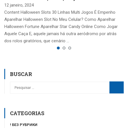
12 janeiro, 2024
Content Halloween Slots 30 Linhas Multi Jogos É Empenho
Aparelhar Halloween Slot No Meu Celular? Como Aparelhar
Halloween Fortune Aparelhar Star Candy Online Como Jogar
Aquele Caça E, aquele jamais há outra aeródromo por atrás
dos rolos giratórios, que cenário …
BUSCAR
CATEGORIAS
! БЕЗ РУБРИКИ