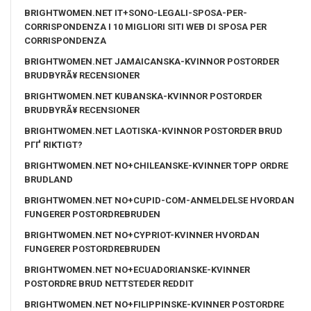
BRIGHTWOMEN.NET IT+SONO-LEGALI-SPOSA-PER-
CORRISPONDENZA I 10 MIGLIORI SITI WEB DI SPOSA PER
CORRISPONDENZA
BRIGHTWOMEN.NET JAMAICANSKA-KVINNOR POSTORDER
BRUDBYRÃ¥ RECENSIONER
BRIGHTWOMEN.NET KUBANSKA-KVINNOR POSTORDER
BRUDBYRÃ¥ RECENSIONER
BRIGHTWOMEN.NET LAOTISKA-KVINNOR POSTORDER BRUD
PГҐ RIKTIGT?
BRIGHTWOMEN.NET NO+CHILEANSKE-KVINNER TOPP ORDRE
BRUDLAND
BRIGHTWOMEN.NET NO+CUPID-COM-ANMELDELSE HVORDAN
FUNGERER POSTORDREBRUDEN
BRIGHTWOMEN.NET NO+CYPRIOT-KVINNER HVORDAN
FUNGERER POSTORDREBRUDEN
BRIGHTWOMEN.NET NO+ECUADORIANSKE-KVINNER
POSTORDRE BRUD NETTSTEDER REDDIT
BRIGHTWOMEN.NET NO+FILIPPINSKE-KVINNER POSTORDRE