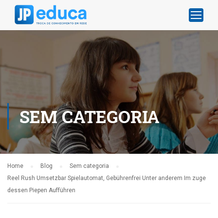
SEM CATEGORIA
Home
Blog
Sem categoria
Reel Rush Umsetzbar Spielautomat, Gebührenfrei Unter anderem Im zuge
dessen Piepen Aufführen