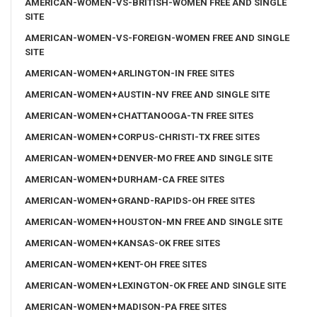
AMERICAN-WOMEN-VS-BRITISH-WOMEN FREE AND SINGLE
SITE
AMERICAN-WOMEN-VS-FOREIGN-WOMEN FREE AND SINGLE
SITE
AMERICAN-WOMEN+ARLINGTON-IN FREE SITES
AMERICAN-WOMEN+AUSTIN-NV FREE AND SINGLE SITE
AMERICAN-WOMEN+CHATTANOOGA-TN FREE SITES
AMERICAN-WOMEN+CORPUS-CHRISTI-TX FREE SITES
AMERICAN-WOMEN+DENVER-MO FREE AND SINGLE SITE
AMERICAN-WOMEN+DURHAM-CA FREE SITES
AMERICAN-WOMEN+GRAND-RAPIDS-OH FREE SITES
AMERICAN-WOMEN+HOUSTON-MN FREE AND SINGLE SITE
AMERICAN-WOMEN+KANSAS-OK FREE SITES
AMERICAN-WOMEN+KENT-OH FREE SITES
AMERICAN-WOMEN+LEXINGTON-OK FREE AND SINGLE SITE
AMERICAN-WOMEN+MADISON-PA FREE SITES