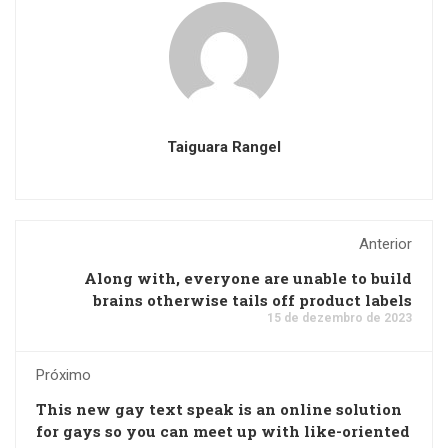
Taiguara Rangel
Anterior
Along with, everyone are unable to build
brains otherwise tails off product labels
15 de dezembro de 2023
Próximo
This new gay text speak is an online solution
for gays so you can meet up with like-oriented