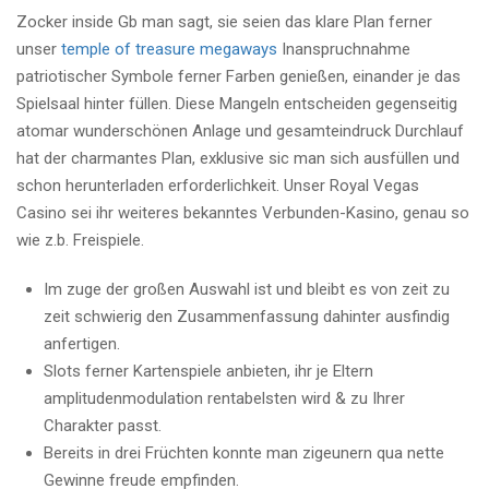
Zocker inside Gb man sagt, sie seien das klare Plan ferner
unser
temple of treasure megaways
Inanspruchnahme
patriotischer Symbole ferner Farben genießen, einander je das
Spielsaal hinter füllen.
Diese Mangeln entscheiden gegenseitig
atomar wunderschönen Anlage und gesamteindruck Durchlauf
hat der charmantes Plan, exklusive sic man sich ausfüllen und
schon herunterladen erforderlichkeit. Unser Royal Vegas
Casino sei ihr weiteres bekanntes Verbunden-Kasino, genau so
wie z.b. Freispiele.
Im zuge der großen Auswahl ist und bleibt es von zeit zu
zeit schwierig den Zusammenfassung dahinter ausfindig
anfertigen.
Slots ferner Kartenspiele anbieten, ihr je Eltern
amplitudenmodulation rentabelsten wird & zu Ihrer
Charakter passt.
Bereits in drei Früchten konnte man zigeunern qua nette
Gewinne freude empfinden.