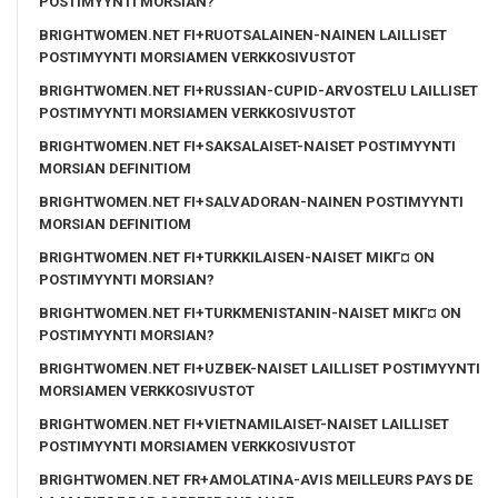
POSTIMYYNTI MORSIAN?
BRIGHTWOMEN.NET FI+RUOTSALAINEN-NAINEN LAILLISET
POSTIMYYNTI MORSIAMEN VERKKOSIVUSTOT
BRIGHTWOMEN.NET FI+RUSSIAN-CUPID-ARVOSTELU LAILLISET
POSTIMYYNTI MORSIAMEN VERKKOSIVUSTOT
BRIGHTWOMEN.NET FI+SAKSALAISET-NAISET POSTIMYYNTI
MORSIAN DEFINITIOM
BRIGHTWOMEN.NET FI+SALVADORAN-NAINEN POSTIMYYNTI
MORSIAN DEFINITIOM
BRIGHTWOMEN.NET FI+TURKKILAISEN-NAISET MIKГ¤ ON
POSTIMYYNTI MORSIAN?
BRIGHTWOMEN.NET FI+TURKMENISTANIN-NAISET MIKГ¤ ON
POSTIMYYNTI MORSIAN?
BRIGHTWOMEN.NET FI+UZBEK-NAISET LAILLISET POSTIMYYNTI
MORSIAMEN VERKKOSIVUSTOT
BRIGHTWOMEN.NET FI+VIETNAMILAISET-NAISET LAILLISET
POSTIMYYNTI MORSIAMEN VERKKOSIVUSTOT
BRIGHTWOMEN.NET FR+AMOLATINA-AVIS MEILLEURS PAYS DE