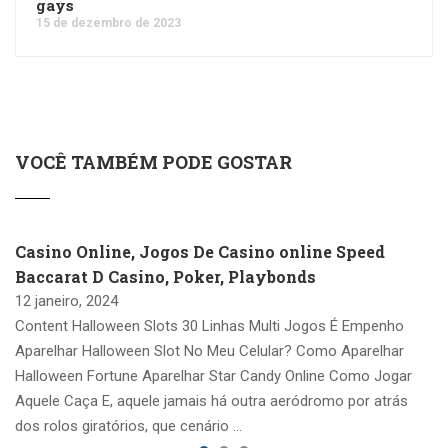
gays
15 de dezembro de 2023
VOCÊ TAMBÉM PODE GOSTAR
Casino Online, Jogos De Casino online Speed
Baccarat D Casino, Poker, Playbonds
12 janeiro, 2024
Content Halloween Slots 30 Linhas Multi Jogos É Empenho
Aparelhar Halloween Slot No Meu Celular? Como Aparelhar
Halloween Fortune Aparelhar Star Candy Online Como Jogar
Aquele Caça E, aquele jamais há outra aeródromo por atrás
dos rolos giratórios, que cenário …