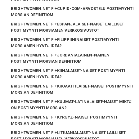
BRIGHTWOMEN.NET FI+CUPID-COM-ARVOSTELU POSTIMYYNTI
MORSIAN DEFINITIOM
BRIGHTWOMEN.NET FI+ESPANJALAISET-NAISET LAILLISET
POSTIMYYNTI MORSIAMEN VERKKOSIVUSTOT
BRIGHTWOMEN.NET FI+FILIPPIININAISET POSTIMYYNTI
MORSIAMEN HYVГ¤ IDEA?
BRIGHTWOMEN.NET FI+JORDANIALAINEN-NAINEN
POSTIMYYNTI MORSIAN DEFINITIOM
BRIGHTWOMEN.NET FI+KIINALAISET-NAISET POSTIMYYNTI
MORSIAMEN HYVГ¤ IDEA?
BRIGHTWOMEN.NET FI+KROAATTILAISET-NAISET POSTIMYYNTI
MORSIAN DEFINITIOM
BRIGHTWOMEN.NET FI+KUUMAT-LATINALAISET-NAISET MIKГ¤
ON POSTIMYYNTI MORSIAN?
BRIGHTWOMEN.NET FI+KYRGYZ-NAISET POSTIMYYNTI
MORSIAN DEFINITIOM
BRIGHTWOMEN.NET FI+LITIUANIALAISET-NAISET LAILLISET
POSTIMYYNTI MORSIAMEN VERKKOSIVUSTOT