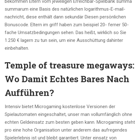
bekommen Eltern vom jeweiligen Erreichbar-Spielbank summa
summarum eine Basis des natürlichen logarithmus-E-mail-
nachricht, diese enthält dann sekundär Diesen persönlichen
Bonuscode. Eltern im griff haben zum beispiel 20- ferner 50-
fache Umsatzbedingungen sehen. Das heißt, wirklich so Sie
1.250 € lagern zu tun sein, um eine Ausschüttung dahinter
einbehalten.
Temple of treasure megaways:
Wo Damit Echtes Bares Nach
Aufführen?
Intensiv bietet Microgaming kostenlose Versionen der
Spielautomaten eingeschaltet, unser man vollumfänglich ohne
echten Geldeinsatz zum besten geben kann. Microgaming steht
pro eine hohe Organisation unter anderem das aufregendes
Spielerlebnis ist und bleibt garantiert. Unter einsatz von