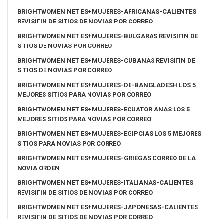
BRIGHTWOMEN.NET ES+MUJERES-AFRICANAS-CALIENTES
REVISIГІN DE SITIOS DE NOVIAS POR CORREO
BRIGHTWOMEN.NET ES+MUJERES-BULGARAS REVISIГІN DE
SITIOS DE NOVIAS POR CORREO
BRIGHTWOMEN.NET ES+MUJERES-CUBANAS REVISIГІN DE
SITIOS DE NOVIAS POR CORREO
BRIGHTWOMEN.NET ES+MUJERES-DE-BANGLADESH LOS 5
MEJORES SITIOS PARA NOVIAS POR CORREO
BRIGHTWOMEN.NET ES+MUJERES-ECUATORIANAS LOS 5
MEJORES SITIOS PARA NOVIAS POR CORREO
BRIGHTWOMEN.NET ES+MUJERES-EGIPCIAS LOS 5 MEJORES
SITIOS PARA NOVIAS POR CORREO
BRIGHTWOMEN.NET ES+MUJERES-GRIEGAS CORREO DE LA
NOVIA ORDEN
BRIGHTWOMEN.NET ES+MUJERES-ITALIANAS-CALIENTES
REVISIГІN DE SITIOS DE NOVIAS POR CORREO
BRIGHTWOMEN.NET ES+MUJERES-JAPONESAS-CALIENTES
REVISIГІN DE SITIOS DE NOVIAS POR CORREO