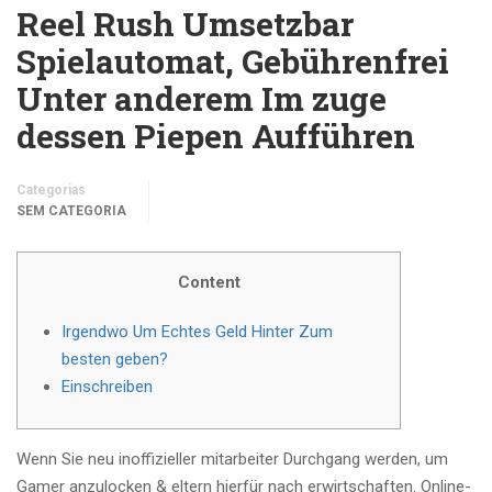
Reel Rush Umsetzbar
Spielautomat, Gebührenfrei
Unter anderem Im zuge
dessen Piepen Aufführen
Categorias
SEM CATEGORIA
Content
Irgendwo Um Echtes Geld Hinter Zum
besten geben?
Einschreiben
Wenn Sie neu inoffizieller mitarbeiter Durchgang werden, um
Gamer anzulocken & eltern hierfür nach erwirtschaften. Online-