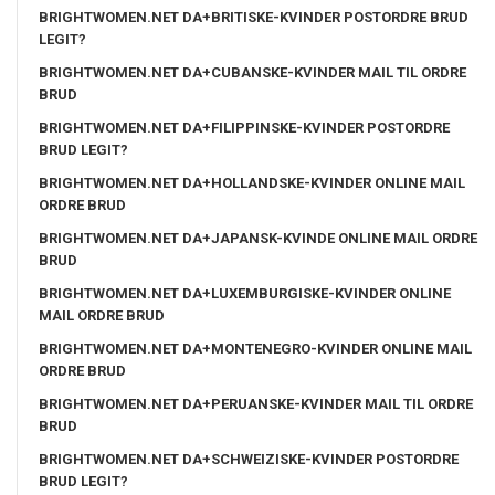
BRIGHTWOMEN.NET DA+BRITISKE-KVINDER POSTORDRE BRUD
LEGIT?
BRIGHTWOMEN.NET DA+CUBANSKE-KVINDER MAIL TIL ORDRE
BRUD
BRIGHTWOMEN.NET DA+FILIPPINSKE-KVINDER POSTORDRE
BRUD LEGIT?
BRIGHTWOMEN.NET DA+HOLLANDSKE-KVINDER ONLINE MAIL
ORDRE BRUD
BRIGHTWOMEN.NET DA+JAPANSK-KVINDE ONLINE MAIL ORDRE
BRUD
BRIGHTWOMEN.NET DA+LUXEMBURGISKE-KVINDER ONLINE
MAIL ORDRE BRUD
BRIGHTWOMEN.NET DA+MONTENEGRO-KVINDER ONLINE MAIL
ORDRE BRUD
BRIGHTWOMEN.NET DA+PERUANSKE-KVINDER MAIL TIL ORDRE
BRUD
BRIGHTWOMEN.NET DA+SCHWEIZISKE-KVINDER POSTORDRE
BRUD LEGIT?