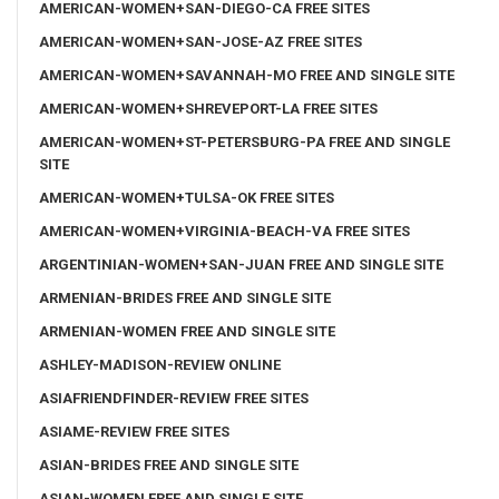
AMERICAN-WOMEN+SAN-DIEGO-CA FREE SITES
AMERICAN-WOMEN+SAN-JOSE-AZ FREE SITES
AMERICAN-WOMEN+SAVANNAH-MO FREE AND SINGLE SITE
AMERICAN-WOMEN+SHREVEPORT-LA FREE SITES
AMERICAN-WOMEN+ST-PETERSBURG-PA FREE AND SINGLE
SITE
AMERICAN-WOMEN+TULSA-OK FREE SITES
AMERICAN-WOMEN+VIRGINIA-BEACH-VA FREE SITES
ARGENTINIAN-WOMEN+SAN-JUAN FREE AND SINGLE SITE
ARMENIAN-BRIDES FREE AND SINGLE SITE
ARMENIAN-WOMEN FREE AND SINGLE SITE
ASHLEY-MADISON-REVIEW ONLINE
ASIAFRIENDFINDER-REVIEW FREE SITES
ASIAME-REVIEW FREE SITES
ASIAN-BRIDES FREE AND SINGLE SITE
ASIAN-WOMEN FREE AND SINGLE SITE