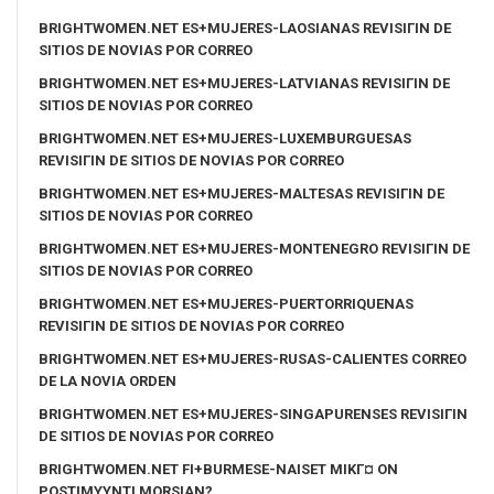
BRIGHTWOMEN.NET ES+MUJERES-LAOSIANAS REVISIГІN DE
SITIOS DE NOVIAS POR CORREO
BRIGHTWOMEN.NET ES+MUJERES-LATVIANAS REVISIГІN DE
SITIOS DE NOVIAS POR CORREO
BRIGHTWOMEN.NET ES+MUJERES-LUXEMBURGUESAS
REVISIГІN DE SITIOS DE NOVIAS POR CORREO
BRIGHTWOMEN.NET ES+MUJERES-MALTESAS REVISIГІN DE
SITIOS DE NOVIAS POR CORREO
BRIGHTWOMEN.NET ES+MUJERES-MONTENEGRO REVISIГІN DE
SITIOS DE NOVIAS POR CORREO
BRIGHTWOMEN.NET ES+MUJERES-PUERTORRIQUENAS
REVISIГІN DE SITIOS DE NOVIAS POR CORREO
BRIGHTWOMEN.NET ES+MUJERES-RUSAS-CALIENTES CORREO
DE LA NOVIA ORDEN
BRIGHTWOMEN.NET ES+MUJERES-SINGAPURENSES REVISIГІN
DE SITIOS DE NOVIAS POR CORREO
BRIGHTWOMEN.NET FI+BURMESE-NAISET MIKГ¤ ON
POSTIMYYNTI MORSIAN?