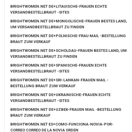
BRIGHTWOMEN.NET DE+LITAUISCHE-FRAUEN ECHTE
VERSANDBESTELLBRAUT -SITES
BRIGHTWOMEN.NET DE+MONGOLISCHE-FRAUEN BESTES LAND,
UM VERSANDBESTELLBRAUT ZU FINDEN
BRIGHTWOMEN.NET DE+POLNISCHE-FRAU MAIL -BESTELLUNG
BRAUT ZUM VERKAUF
BRIGHTWOMEN.NET DE+SCHOLDAU-FRAUEN BESTES LAND, UM
VERSANDBESTELLBRAUT ZU FINDEN
BRIGHTWOMEN.NET DE+SPANISCHE-FRAUEN ECHTE
VERSANDBESTELLBRAUT -SITES
BRIGHTWOMEN.NET DE+SRI-LANKAN-FRAUEN MAIL -
BESTELLUNG BRAUT ZUM VERKAUF
BRIGHTWOMEN.NET DE+UKRAINISCHE-FRAUEN ECHTE
VERSANDBESTELLBRAUT -SITES
BRIGHTWOMEN.NET DE+UZBEK-FRAUEN MAIL -BESTELLUNG
BRAUT ZUM VERKAUF
BRIGHTWOMEN.NET ES+COMO-FUNCIONA-NOVIA-POR-
CORREO CORREO DE LA NOVIA ORDEN