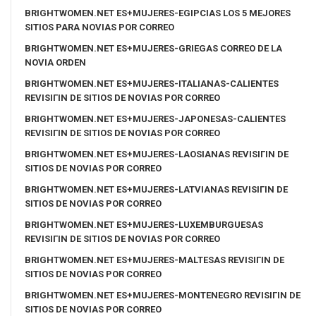
BRIGHTWOMEN.NET ES+MUJERES-EGIPCIAS LOS 5 MEJORES
SITIOS PARA NOVIAS POR CORREO
BRIGHTWOMEN.NET ES+MUJERES-GRIEGAS CORREO DE LA
NOVIA ORDEN
BRIGHTWOMEN.NET ES+MUJERES-ITALIANAS-CALIENTES
REVISIГІN DE SITIOS DE NOVIAS POR CORREO
BRIGHTWOMEN.NET ES+MUJERES-JAPONESAS-CALIENTES
REVISIГІN DE SITIOS DE NOVIAS POR CORREO
BRIGHTWOMEN.NET ES+MUJERES-LAOSIANAS REVISIГІN DE
SITIOS DE NOVIAS POR CORREO
BRIGHTWOMEN.NET ES+MUJERES-LATVIANAS REVISIГІN DE
SITIOS DE NOVIAS POR CORREO
BRIGHTWOMEN.NET ES+MUJERES-LUXEMBURGUESAS
REVISIГІN DE SITIOS DE NOVIAS POR CORREO
BRIGHTWOMEN.NET ES+MUJERES-MALTESAS REVISIГІN DE
SITIOS DE NOVIAS POR CORREO
BRIGHTWOMEN.NET ES+MUJERES-MONTENEGRO REVISIГІN DE
SITIOS DE NOVIAS POR CORREO