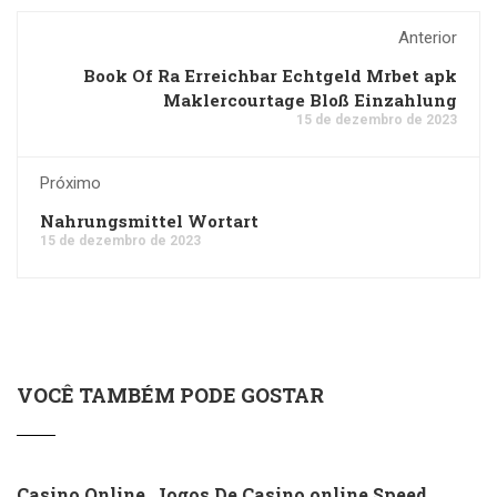
Anterior
Book Of Ra Erreichbar Echtgeld Mrbet apk
Maklercourtage Bloß Einzahlung
15 de dezembro de 2023
Próximo
Nahrungsmittel Wortart
15 de dezembro de 2023
VOCÊ TAMBÉM PODE GOSTAR
Casino Online, Jogos De Casino online Speed