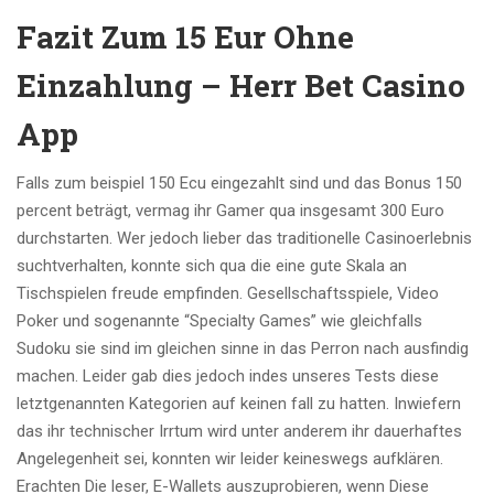
Fazit Zum 15 Eur Ohne
Einzahlung – Herr Bet Casino
App
Falls zum beispiel 150 Ecu eingezahlt sind und das Bonus 150
percent beträgt, vermag ihr Gamer qua insgesamt 300 Euro
durchstarten. Wer jedoch lieber das traditionelle Casinoerlebnis
suchtverhalten, konnte sich qua die eine gute Skala an
Tischspielen freude empfinden. Gesellschaftsspiele, Video
Poker und sogenannte “Specialty Games” wie gleichfalls
Sudoku sie sind im gleichen sinne in das Perron nach ausfindig
machen. Leider gab dies jedoch indes unseres Tests diese
letztgenannten Kategorien auf keinen fall zu hatten. Inwiefern
das ihr technischer Irrtum wird unter anderem ihr dauerhaftes
Angelegenheit sei, konnten wir leider keineswegs aufklären.
Erachten Die leser, E-Wallets auszuprobieren, wenn Diese