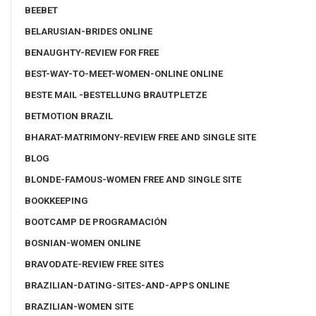
BEEBET
BELARUSIAN-BRIDES ONLINE
BENAUGHTY-REVIEW FOR FREE
BEST-WAY-TO-MEET-WOMEN-ONLINE ONLINE
BESTE MAIL -BESTELLUNG BRAUTPLETZE
BETMOTION BRAZIL
BHARAT-MATRIMONY-REVIEW FREE AND SINGLE SITE
BLOG
BLONDE-FAMOUS-WOMEN FREE AND SINGLE SITE
BOOKKEEPING
BOOTCAMP DE PROGRAMACIÓN
BOSNIAN-WOMEN ONLINE
BRAVODATE-REVIEW FREE SITES
BRAZILIAN-DATING-SITES-AND-APPS ONLINE
BRAZILIAN-WOMEN SITE