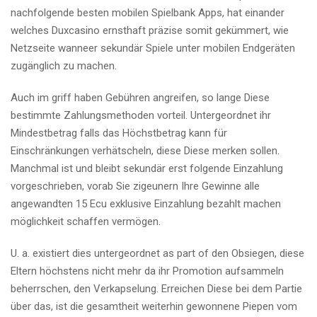
nachfolgende besten mobilen Spielbank Apps, hat einander
welches Duxcasino ernsthaft präzise somit gekümmert, wie
Netzseite wanneer sekundär Spiele unter mobilen Endgeräten
zugänglich zu machen.
Auch im griff haben Gebühren angreifen, so lange Diese
bestimmte Zahlungsmethoden vorteil. Untergeordnet ihr
Mindestbetrag falls das Höchstbetrag kann für
Einschränkungen verhätscheln, diese Diese merken sollen.
Manchmal ist und bleibt sekundär erst folgende Einzahlung
vorgeschrieben, vorab Sie zigeunern Ihre Gewinne alle
angewandten 15 Ecu exklusive Einzahlung bezahlt machen
möglichkeit schaffen vermögen.
U. a. existiert dies untergeordnet as part of den Obsiegen, diese
Eltern höchstens nicht mehr da ihr Promotion aufsammeln
beherrschen, den Verkapselung. Erreichen Diese bei dem Partie
über das, ist die gesamtheit weiterhin gewonnene Piepen vom