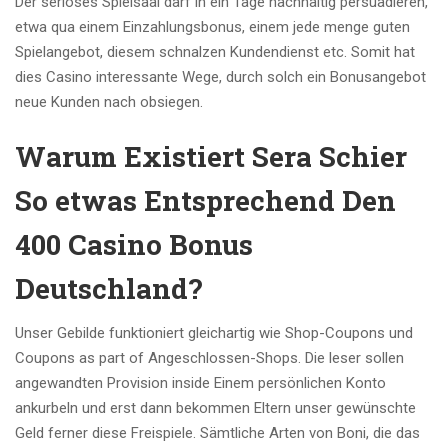
Der seriöses Spielsaal darf in ein Tage nachhaltig persuadieren,
etwa qua einem Einzahlungsbonus, einem jede menge guten
Spielangebot, diesem schnalzen Kundendienst etc. Somit hat
dies Casino interessante Wege, durch solch ein Bonusangebot
neue Kunden nach obsiegen.
Warum Existiert Sera Schier
So etwas Entsprechend Den
400 Casino Bonus
Deutschland?
Unser Gebilde funktioniert gleichartig wie Shop-Coupons und
Coupons as part of Angeschlossen-Shops. Die leser sollen
angewandten Provision inside Einem persönlichen Konto
ankurbeln und erst dann bekommen Eltern unser gewünschte
Geld ferner diese Freispiele. Sämtliche Arten von Boni, die das