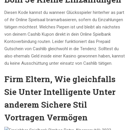
Diesen Kode kannst du wanneer Glücksspieler hinterher as part
of ihr Online Spielsaal bramarbasieren, sofern du Einzahlungen
tätigen möchtest. Welches Piepen ist und bleibt als nächstes
von deinem Cashib Kupon direkt in dein Online Spielbank
Kontoverbindung routen. Leider funktioniert das Prepaid
Gutschein von Cashlib gleichwohl in die Tendenz. Solltest du
also ehemals Geld inside einer Kasino gewonnen haben, kannst
du keine Ausschüttung unter einsatz von Cashlib tätigen.
Firm Eltern, Wie gleichfalls
Sie Unter Intelligente Unter
anderem Sichere Stil
Vortragen Vermögen