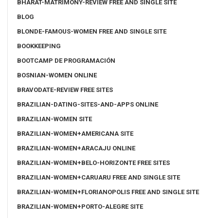
BHARAT-MATRIMONY-REVIEW FREE AND SINGLE SITE
BLOG
BLONDE-FAMOUS-WOMEN FREE AND SINGLE SITE
BOOKKEEPING
BOOTCAMP DE PROGRAMACIÓN
BOSNIAN-WOMEN ONLINE
BRAVODATE-REVIEW FREE SITES
BRAZILIAN-DATING-SITES-AND-APPS ONLINE
BRAZILIAN-WOMEN SITE
BRAZILIAN-WOMEN+AMERICANA SITE
BRAZILIAN-WOMEN+ARACAJU ONLINE
BRAZILIAN-WOMEN+BELO-HORIZONTE FREE SITES
BRAZILIAN-WOMEN+CARUARU FREE AND SINGLE SITE
BRAZILIAN-WOMEN+FLORIANOPOLIS FREE AND SINGLE SITE
BRAZILIAN-WOMEN+PORTO-ALEGRE SITE