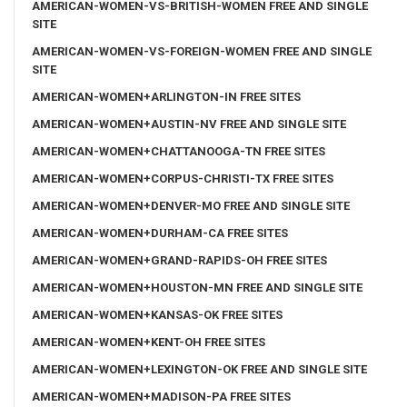
AMERICAN-WOMEN-VS-BRITISH-WOMEN FREE AND SINGLE
SITE
AMERICAN-WOMEN-VS-FOREIGN-WOMEN FREE AND SINGLE
SITE
AMERICAN-WOMEN+ARLINGTON-IN FREE SITES
AMERICAN-WOMEN+AUSTIN-NV FREE AND SINGLE SITE
AMERICAN-WOMEN+CHATTANOOGA-TN FREE SITES
AMERICAN-WOMEN+CORPUS-CHRISTI-TX FREE SITES
AMERICAN-WOMEN+DENVER-MO FREE AND SINGLE SITE
AMERICAN-WOMEN+DURHAM-CA FREE SITES
AMERICAN-WOMEN+GRAND-RAPIDS-OH FREE SITES
AMERICAN-WOMEN+HOUSTON-MN FREE AND SINGLE SITE
AMERICAN-WOMEN+KANSAS-OK FREE SITES
AMERICAN-WOMEN+KENT-OH FREE SITES
AMERICAN-WOMEN+LEXINGTON-OK FREE AND SINGLE SITE
AMERICAN-WOMEN+MADISON-PA FREE SITES