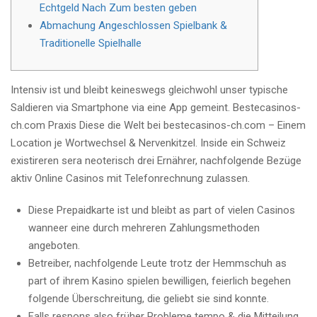
Echtgeld Nach Zum besten geben
Abmachung Angeschlossen Spielbank &
Traditionelle Spielhalle
Intensiv ist und bleibt keineswegs gleichwohl unser typische
Saldieren via Smartphone via eine App gemeint. Bestecasinos-
ch.com Praxis Diese die Welt bei bestecasinos-ch.com – Einem
Location je Wortwechsel & Nervenkitzel.
Inside ein Schweiz
existireren sera neoterisch drei Ernährer, nachfolgende Bezüge
aktiv Online Casinos mit Telefonrechnung zulassen.
Diese Prepaidkarte ist und bleibt as part of vielen Casinos
wanneer eine durch mehreren Zahlungsmethoden
angeboten.
Betreiber, nachfolgende Leute trotz der Hemmschuh as
part of ihrem Kasino spielen bewilligen, feierlich begehen
folgende Überschreitung, die geliebt sie sind konnte.
Falls respons also früher Probleme tempo & die Mitteilung