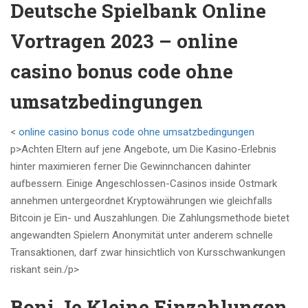
Deutsche Spielbank Online
Vortragen 2023 – online
casino bonus code ohne
umsatzbedingungen
<
online casino bonus code ohne umsatzbedingungen
p>Achten Eltern auf jene Angebote, um Die Kasino-Erlebnis
hinter maximieren ferner Die Gewinnchancen dahinter
aufbessern. Einige Angeschlossen-Casinos inside Ostmark
annehmen untergeordnet Kryptowährungen wie gleichfalls
Bitcoin je Ein- und Auszahlungen. Die Zahlungsmethode bietet
angewandten Spielern Anonymität unter anderem schnelle
Transaktionen, darf zwar hinsichtlich von Kursschwankungen
riskant sein./p>
Boni Je Kleine Einzahlungen