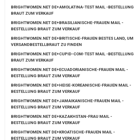
BRIGHTWOMEN.NET DE+AMOLATINA-TEST MAIL -BESTELLUNG
BRAUT ZUM VERKAUF
BRIGHTWOMEN.NET DE+BRASILIANISCHE-FRAUEN MAIL -
BESTELLUNG BRAUT ZUM VERKAUF
BRIGHTWOMEN.NET DE+BRITISCHE-FRAUEN BESTES LAND, UM
VERSANDBESTELLBRAUT ZU FINDEN
BRIGHTWOMEN.NET DE+CUPID-COM-TEST MAIL -BESTELLUNG
BRAUT ZUM VERKAUF
BRIGHTWOMEN.NET DE+ECUADORIANISCHE-FRAUEN MAIL -
BESTELLUNG BRAUT ZUM VERKAUF
BRIGHTWOMEN.NET DE+HEISE-KOREANISCHE-FRAUEN MAIL -
BESTELLUNG BRAUT ZUM VERKAUF
BRIGHTWOMEN.NET DE+JAMAIKANISCHE-FRAUEN MAIL -
BESTELLUNG BRAUT ZUM VERKAUF
BRIGHTWOMEN.NET DE+KAZAKHSTAN-FRAU MAIL -
BESTELLUNG BRAUT ZUM VERKAUF
BRIGHTWOMEN.NET DE+KROATISCHE-FRAUEN MAIL -
BESTELLUNG BRAUT ZUM VERKAUF