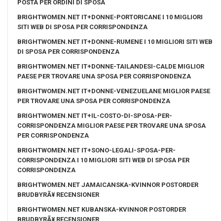
POSTA PER ORDINI DI SPOSA
BRIGHTWOMEN.NET IT+DONNE-PORTORICANE I 10 MIGLIORI
SITI WEB DI SPOSA PER CORRISPONDENZA
BRIGHTWOMEN.NET IT+DONNE-RUMENE I 10 MIGLIORI SITI WEB
DI SPOSA PER CORRISPONDENZA
BRIGHTWOMEN.NET IT+DONNE-TAILANDESI-CALDE MIGLIOR
PAESE PER TROVARE UNA SPOSA PER CORRISPONDENZA
BRIGHTWOMEN.NET IT+DONNE-VENEZUELANE MIGLIOR PAESE
PER TROVARE UNA SPOSA PER CORRISPONDENZA
BRIGHTWOMEN.NET IT+IL-COSTO-DI-SPOSA-PER-
CORRISPONDENZA MIGLIOR PAESE PER TROVARE UNA SPOSA
PER CORRISPONDENZA
BRIGHTWOMEN.NET IT+SONO-LEGALI-SPOSA-PER-
CORRISPONDENZA I 10 MIGLIORI SITI WEB DI SPOSA PER
CORRISPONDENZA
BRIGHTWOMEN.NET JAMAICANSKA-KVINNOR POSTORDER
BRUDBYRÃ¥ RECENSIONER
BRIGHTWOMEN.NET KUBANSKA-KVINNOR POSTORDER
BRUDBYRÃ¥ RECENSIONER