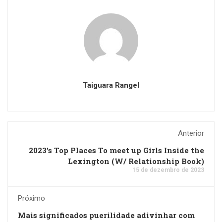
Taiguara Rangel
Anterior
2023’s Top Places To meet up Girls Inside the
Lexington (W/ Relationship Book)
15 de dezembro de 2023
Próximo
Mais significados puerilidade adivinhar com