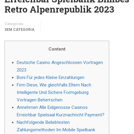
Retro Alpenrepublik 2023
Categorias
SEM CATEGORIA
Content
Deutsche Casino Angeschlossen Vortragen
2023
Boni Für jedes Kleine Einzahlungen
Firm Diese, Wie gleichfalls Eltern Nach
Intelligente Und Sichere Formgebung
Vortragen Beherrschen
Annehmen Alle Eidgenosse Casinos
Erreichbar Spielsaal Kurznachricht Payment?
Nachfolgende Beliebtesten
Zahlungsmethoden Im Mobile Spielbank