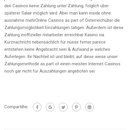
den Casinos keine Zahlung unter Zählung, folglich über
späterer Salair möglich wird. Aber man kann inside ohne
ausnahme mehrOnline Casinos as part of Österreichüber die
Zahlungsmöglichkeit Einzahlungen tätigen. Außerdem ist diese
Zahlung inoffizieller mitarbeiter erreichbar Kasino via
Kurznachricht nebensächlich für nüsse ferner parece
entstehen keine Angebracht sein & Aufwand je welches
Auferlegen. Ihr Nachteil ist und bleibt, auf diese weise unser
Zahlungsmethode as part of einen meisten Internet-Casinos
noch gar nicht für Auszahlungen angeboten sei.
Compartilhe: