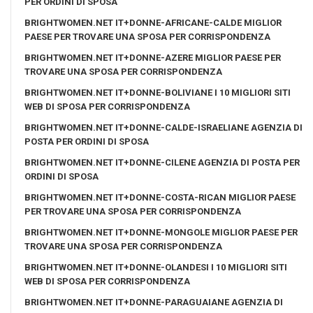
PER ORDINI DI SPOSA
BRIGHTWOMEN.NET IT+DONNE-AFRICANE-CALDE MIGLIOR
PAESE PER TROVARE UNA SPOSA PER CORRISPONDENZA
BRIGHTWOMEN.NET IT+DONNE-AZERE MIGLIOR PAESE PER
TROVARE UNA SPOSA PER CORRISPONDENZA
BRIGHTWOMEN.NET IT+DONNE-BOLIVIANE I 10 MIGLIORI SITI
WEB DI SPOSA PER CORRISPONDENZA
BRIGHTWOMEN.NET IT+DONNE-CALDE-ISRAELIANE AGENZIA DI
POSTA PER ORDINI DI SPOSA
BRIGHTWOMEN.NET IT+DONNE-CILENE AGENZIA DI POSTA PER
ORDINI DI SPOSA
BRIGHTWOMEN.NET IT+DONNE-COSTA-RICAN MIGLIOR PAESE
PER TROVARE UNA SPOSA PER CORRISPONDENZA
BRIGHTWOMEN.NET IT+DONNE-MONGOLE MIGLIOR PAESE PER
TROVARE UNA SPOSA PER CORRISPONDENZA
BRIGHTWOMEN.NET IT+DONNE-OLANDESI I 10 MIGLIORI SITI
WEB DI SPOSA PER CORRISPONDENZA
BRIGHTWOMEN.NET IT+DONNE-PARAGUAIANE AGENZIA DI