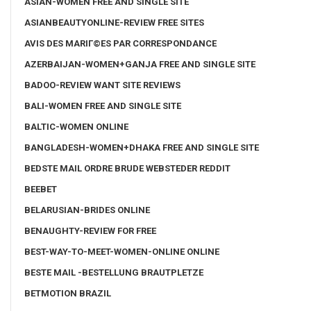
ASIAN-WOMEN FREE AND SINGLE SITE
ASIANBEAUTYONLINE-REVIEW FREE SITES
AVIS DES MARIГ©ES PAR CORRESPONDANCE
AZERBAIJAN-WOMEN+GANJA FREE AND SINGLE SITE
BADOO-REVIEW WANT SITE REVIEWS
BALI-WOMEN FREE AND SINGLE SITE
BALTIC-WOMEN ONLINE
BANGLADESH-WOMEN+DHAKA FREE AND SINGLE SITE
BEDSTE MAIL ORDRE BRUDE WEBSTEDER REDDIT
BEEBET
BELARUSIAN-BRIDES ONLINE
BENAUGHTY-REVIEW FOR FREE
BEST-WAY-TO-MEET-WOMEN-ONLINE ONLINE
BESTE MAIL -BESTELLUNG BRAUTPLETZE
BETMOTION BRAZIL