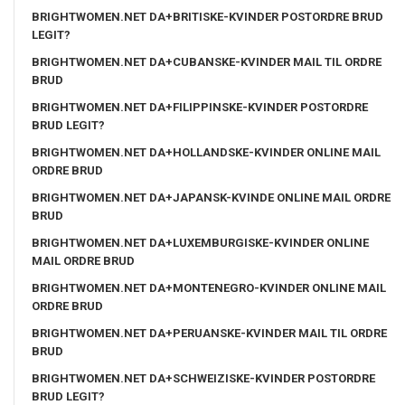
BRIGHTWOMEN.NET DA+BRITISKE-KVINDER POSTORDRE BRUD
LEGIT?
BRIGHTWOMEN.NET DA+CUBANSKE-KVINDER MAIL TIL ORDRE
BRUD
BRIGHTWOMEN.NET DA+FILIPPINSKE-KVINDER POSTORDRE
BRUD LEGIT?
BRIGHTWOMEN.NET DA+HOLLANDSKE-KVINDER ONLINE MAIL
ORDRE BRUD
BRIGHTWOMEN.NET DA+JAPANSK-KVINDE ONLINE MAIL ORDRE
BRUD
BRIGHTWOMEN.NET DA+LUXEMBURGISKE-KVINDER ONLINE
MAIL ORDRE BRUD
BRIGHTWOMEN.NET DA+MONTENEGRO-KVINDER ONLINE MAIL
ORDRE BRUD
BRIGHTWOMEN.NET DA+PERUANSKE-KVINDER MAIL TIL ORDRE
BRUD
BRIGHTWOMEN.NET DA+SCHWEIZISKE-KVINDER POSTORDRE
BRUD LEGIT?