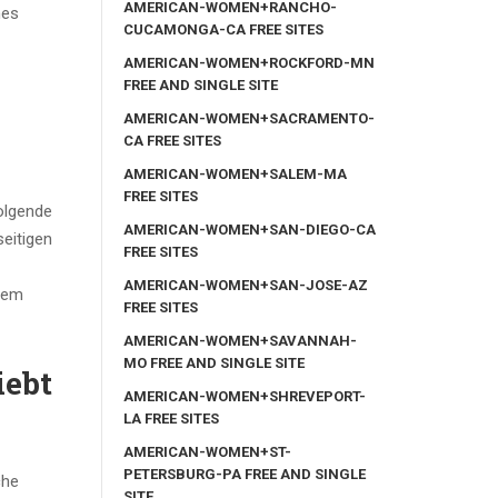
AMERICAN-WOMEN+RANCHO-
hes
CUCAMONGA-CA FREE SITES
AMERICAN-WOMEN+ROCKFORD-MN
FREE AND SINGLE SITE
AMERICAN-WOMEN+SACRAMENTO-
CA FREE SITES
AMERICAN-WOMEN+SALEM-MA
FREE SITES
olgende
AMERICAN-WOMEN+SAN-DIEGO-CA
seitigen
FREE SITES
AMERICAN-WOMEN+SAN-JOSE-AZ
erem
FREE SITES
AMERICAN-WOMEN+SAVANNAH-
MO FREE AND SINGLE SITE
iebt
AMERICAN-WOMEN+SHREVEPORT-
LA FREE SITES
AMERICAN-WOMEN+ST-
PETERSBURG-PA FREE AND SINGLE
che
SITE