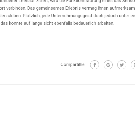
itarbeiter Leerlauf zittert, wird die Funktionsstörung eines das Senso
fort verbinden. Das gemeinsames Erlebnis vermag ihnen aufmerksam
nderzuleben. Plötzlich, jede Unternehmungsgeist doch jedoch unter e
das konnte auf lange sicht ebenfalls bedauerlich arbeiten.
Compartilhe: