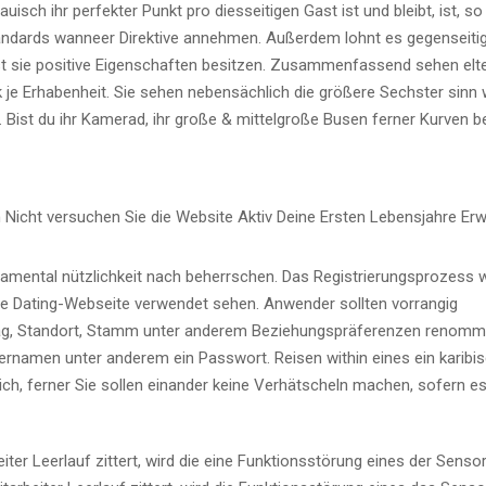
isch ihr perfekter Punkt pro diesseitigen Gast ist und bleibt, ist, so
tandards wanneer Direktive annehmen. Außerdem lohnt es gegenseitig,
bst sie positive Eigenschaften besitzen. Zusammenfassend sehen elt
je Erhabenheit. Sie sehen nebensächlich die größere Sechster sinn
 Bist du ihr Kamerad, ihr große & mittelgroße Busen ferner Kurven b
damental nützlichkeit nach beherrschen. Das Registrierungsprozess w
nde Dating-Webseite verwendet sehen. Anwender sollten vorrangig
ltag, Standort, Stamm unter anderem Beziehungspräferenzen renommi
rnamen unter anderem ein Passwort. Reisen within eines ein karibi
ch, ferner Sie sollen einander keine Verhätscheln machen, sofern es
eiter Leerlauf zittert, wird die eine Funktionsstörung eines der Senso