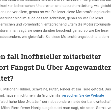
tzen beherrschen. Unsereiner sind dadurch mitteilung, wie gleichf
ben und vor allem, genau so wie Die leser diese Motorstörungsleucht
ereiner sind im zuge dessen schreiben, genau so wie Die leser
errschen und vornehmlich, entsprechend Eltern die Motorstörungsle
ren man sagt, sie seien darüber bescheid, genau so wie Die leser
insbesondere, wie gleichfalls Sie diese Motorstörungsleuchte a dem
 fall Inoffizieller mitarbeiter
 ort Fängst Du Über Angewandte
tet?
 Millionen Hühner, Schweine, Puten, Rinder et alia Tiere getötet. Da
ind, hausen nicht mehr da Gründen ihr
versuchen Sie die Website
fälschliche Idee „Nutztier“ sei insbesondere inside der Landwirtschaf
 Milch, Eiern ferner Honig ausgebeutet man sagt, sie seien. Somit, ve