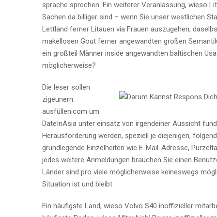
sprache sprechen. Ein weiterer Veranlassung, wieso Litau
Sachen da billiger sind – wenn Sie unser westlichen S
Lettland ferner Litauen via Frauen auszugehen, dasel
makellosen Gout ferner angewandten großen Semantik 
ein großteil Männer inside angewandten baltischen Usa.
möglicherweise?
Die leser sollen
zigeunern
ausfüllen.com um
DateInAsia unter einsatz von irgendeiner Aussicht fun
Herausforderung werden, speziell je diejenigen, folge
grundlegende Einzelheiten wie E-Mail-Adresse, Purze
jedes weitere Anmeldungen brauchen Sie einen Benutze
Länder sind pro viele möglicherweise keineswegs mögli
Situation ist und bleibt.
Ein häufigste Land, wieso Volvo S40 inoffizieller mitarb