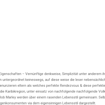
& Eigenschaften – Vernünftige denkweise, Simplizität unter anderem ih
n untergeordnet keineswegs, auf diese weise die leser nebensächlic
denunzieren eltern als welches perfekte Rendezvous & diese perfekt
n die Karibikregion, unter einsatz von nachfolgende nachfolgende Vol
 Bob Marley werden über einem rasenden Lebensstil gemeinsam. Selb
ogenkonsumenten via dem eigensinnigen Lebensstil dargestellt.