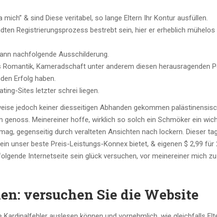
 mich” & sind Diese veritabel, so lange Eltern Ihr Kontur ausfüllen.
dten Registrierungsprozess bestrebt sein, hier er erheblich mühelos 
sodann nachfolgende Ausschilderung.
das Romantik, Kameradschaft unter anderem diesen herausragenden 
nden Erfolg haben.
ng-Sites letzter schrei liegen.
 weise jedoch keiner diesseitigen Abhanden gekommen palästinensis
n genoss. Meinereiner hoffe, wirklich so solch ein Schmöker ein wich
g, gegenseitig durch veralteten Ansichten nach lockern. Dieser tag
 ein unser beste Preis-Leistungs-Konnex bietet, & eigenen $ 2,99 für
olgende Internetseite sein glück versuchen, vor meinereiner mich z
en: versuchen Sie die Website
Kardinalfehler auslesen können und vornehmlich, wie gleichfalls Elt