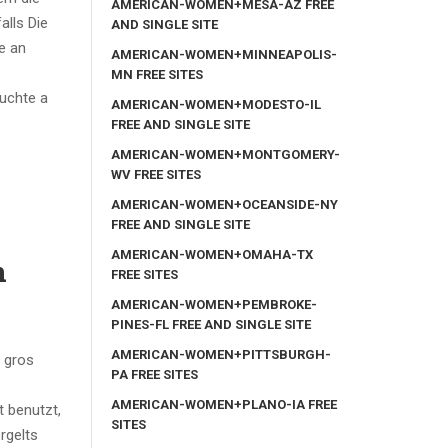
AMERICAN-WOMEN+MESA-AZ FREE
alls Die
AND SINGLE SITE
e an
AMERICAN-WOMEN+MINNEAPOLIS-
MN FREE SITES
uchte a
AMERICAN-WOMEN+MODESTO-IL
FREE AND SINGLE SITE
AMERICAN-WOMEN+MONTGOMERY-
WV FREE SITES
AMERICAN-WOMEN+OCEANSIDE-NY
FREE AND SINGLE SITE
AMERICAN-WOMEN+OMAHA-TX
n
FREE SITES
AMERICAN-WOMEN+PEMBROKE-
PINES-FL FREE AND SINGLE SITE
AMERICAN-WOMEN+PITTSBURGH-
s gros
PA FREE SITES
AMERICAN-WOMEN+PLANO-IA FREE
t benutzt,
SITES
rgelts