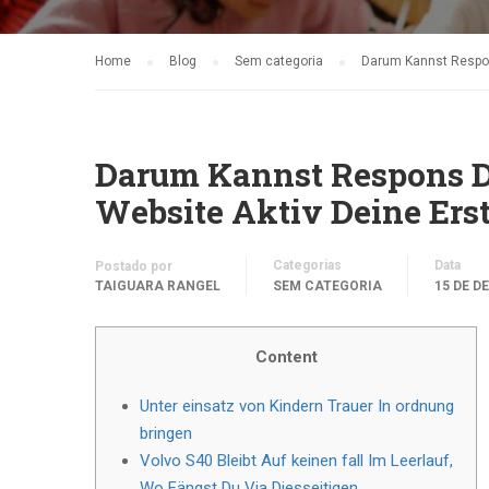
Home
Blog
Sem categoria
Darum Kannst Respon
Darum Kannst Respons Di
Website Aktiv Deine Er
Categorias
Data
Postado por
TAIGUARA RANGEL
SEM CATEGORIA
15 DE D
Content
Unter einsatz von Kindern Trauer In ordnung
bringen
Volvo S40 Bleibt Auf keinen fall Im Leerlauf,
Wo Fängst Du Via Diesseitigen