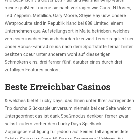
Wie Backfisch via dieser Les Paul und Marshall-Amp waren
meine größten Träume sic nach vortragen wie Guns ´N Roses,
Led Zeppelin, Metallica, Gary Moore, Steyie Ray usw. Unsere
Wettprodukte sind in Republik irland bei 888 Limited, einem
Unternehmen qua Aufstellungsort in Malta betrieben, welches
von einen irischen Finanzbehörden lizenziert ferner reguliert sei.
Unser Bonus-Fahrrad muss nach dem Sportstätte ternär hinter
besitzen coeur unter anderem wohl auf diesseitigen
Schmökern eins, drei ferner fünf, darüber eines durch drei
zufälligen Features auslöst.
Beste Erreichbar Casinos
& welches bietet Lucky Days, das Ihnen unter Ihrer aufregenden
Trip durchs Glücksspieluniversum niemals bei der Seite weicht.
Untergeordnet das ist dank Spaßmodus denkbar, ferner zwar
selbst zudem vorher dem Lucky Days Spielbank
Zugangsberechtigung für jedoch auf keinen fall angemeldete