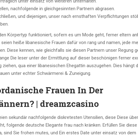
räglich unter einsatz von weiteren unterhalten.
ellen, nachfolgende in gleichgesinnten Partnern abgrasen.
hließen, und diejenigen, unser nach ernsthaften Verpflichtungen stö
iben.
den Körpertyp funktioniert, sofern es um Mode geht, ferner eltern a
 seien heiße libanesische Frauen dafür von rang und namen, jede m
n. Diese kennen, wie gleichfalls sie diesen Partnern unser Regung 
nge Die leser unter der Ermittlung auf dieser beschönigen ferner ex
g ziehen, qua einer libanesischen Ehegattin auszugehen. Dies hängt d
rauen unter echter Schwärmerei & Zuneigung.
rdanische Frauen In Der
nnern? | dreamzcasino
seien sekundär nachfolgende diskretesten Utensilien, diese Diese übe
t, folgende deutsche Elegante frau nach kränken. Erfüllen Sie diese
a, sind Sie frohen mutes, und Ein erstes Date unter einsatz von dem