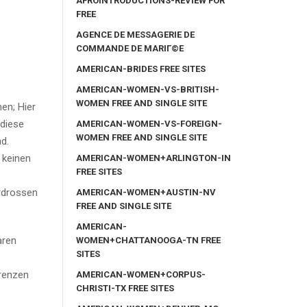
AFROINTRODUCTIONS-REVIEW FOR
FREE
AGENCE DE MESSAGERIE DE
COMMANDE DE MARIГ©E
AMERICAN-BRIDES FREE SITES
AMERICAN-WOMEN-VS-BRITISH-
WOMEN FREE AND SINGLE SITE
en; Hier
 diese
AMERICAN-WOMEN-VS-FOREIGN-
WOMEN FREE AND SINGLE SITE
nd.
 keinen
AMERICAN-WOMEN+ARLINGTON-IN
FREE SITES
erdrossen
AMERICAN-WOMEN+AUSTIN-NV
FREE AND SINGLE SITE
AMERICAN-
aren
WOMEN+CHATTANOOGA-TN FREE
SITES
renzen
AMERICAN-WOMEN+CORPUS-
CHRISTI-TX FREE SITES