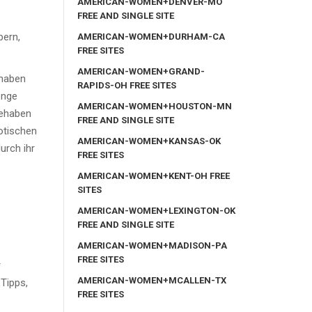
AMERICAN-WOMEN+DENVER-MO
FREE AND SINGLE SITE
bern,
AMERICAN-WOMEN+DURHAM-CA
FREE SITES
AMERICAN-WOMEN+GRAND-
nhaben
RAPIDS-OH FREE SITES
enge
AMERICAN-WOMEN+HOUSTON-MN
gehaben
FREE AND SINGLE SITE
otischen
AMERICAN-WOMEN+KANSAS-OK
urch ihr
FREE SITES
AMERICAN-WOMEN+KENT-OH FREE
SITES
AMERICAN-WOMEN+LEXINGTON-OK
FREE AND SINGLE SITE
AMERICAN-WOMEN+MADISON-PA
FREE SITES
r
AMERICAN-WOMEN+MCALLEN-TX
 Tipps,
FREE SITES