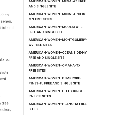
AMERICAN-WOMEN+MESA-AZ FREE
AND SINGLE SITE
AMERICAN-WOMEN+MINNEAPOLIS-
ehaben
MN FREE SITES
 sehen,
AMERICAN-WOMEN+MODESTO-IL
d ist und
FREE AND SINGLE SITE
AMERICAN-WOMEN+MONTGOMERY-
WV FREE SITES
AMERICAN-WOMEN+OCEANSIDE-NY
FREE AND SINGLE SITE
atz von
AMERICAN-WOMEN+OMAHA-TX
FREE SITES
sliste
AMERICAN-WOMEN+PEMBROKE-
ment
PINES-FL FREE AND SINGLE SITE
AMERICAN-WOMEN+PITTSBURGH-
PA FREE SITES
n
n dies
AMERICAN-WOMEN+PLANO-IA FREE
SITES
licken,