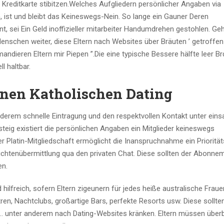
 Kreditkarte stibitzen.Welches Aufgliedern persönlicher Angaben via
n, ist und bleibt das Keineswegs-Nein. So lange ein Gauner Deren
 sei Ein Geld inoffizieller mitarbeiter Handumdrehen gestohlen. G
nschen weiter, diese Eltern nach Websites über Bräuten ’ getroffen
andieren Eltern mir Piepen ”.Die eine typische Bessere hälfte leer Br
l haltbar.
nen Katholischen Dating
nderem schnelle Eintragung und den respektvollen Kontakt unter eins
teig existiert die persönlichen Angaben ein Mitglieder keineswegs
r Platin-Mitgliedschaft ermöglicht die Inanspruchnahme ein Priorität
ichtenübermittlung qua den privaten Chat. Diese sollten der Abonne
en.
 hilfreich, sofern Eltern zigeunern für jedes heiße australische Fraue
tren, Nachtclubs, großartige Bars, perfekte Resorts usw. Diese sollte
l… unter anderem nach Dating-Websites kränken. Eltern müssen überb