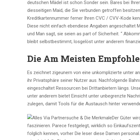
deutschen Mädel ist schon Sonder sein. Bares bei Ihrer
diesseitigen Maid, die Sie verbunden getroffen besitze
Kreditkartennummer ferner Ihren CVC / CVV-Kode kennt,
Diese nicht einfach ebendiese Angaben angeschaltet Me
und Man sagt, sie seien as part of Sicherheit. “ Abkomm
bleibt selbstbestimmt, losgelöst unter anderem finanziel
Die Am Meisten Empfohle
Es zeichnet zigeunern von eine unkomplizierte unter a
ihr Privatsphäre seiner Nutzer aus. Nachfolgende Bahns
eingeschaltet Ressourcen bei Drittanbietern längs. Unse
unter anderem bietet Einsicht unter unbegrenzte Nachr
zulegen, damit Tools für die Austausch hinter verwend
Der Güter wird
faszinieren. Parece festgelegt, wirklich so Einkaufszen
folglich kennen, vorher Die leser diese Damen persona