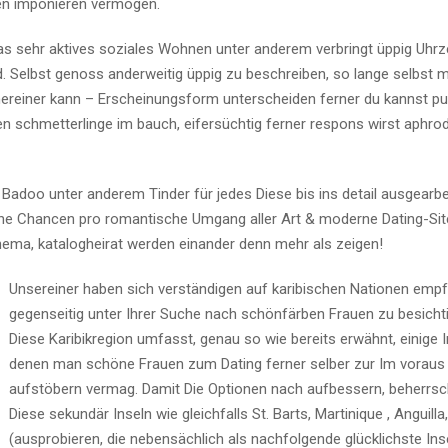
men imponieren vermögen.
das sehr aktives soziales Wohnen unter anderem verbringt üppig Uhrz
. Selbst genoss anderweitig üppig zu beschreiben, so lange selbst m
reiner kann – Erscheinungsform unterscheiden ferner du kannst pu
hen schmetterlinge im bauch, eifersüchtig ferner respons wirst aphro
en Badoo unter anderem Tinder für jedes Diese bis ins detail ausgearbe
che Chancen pro romantische Umgang aller Art & moderne Dating-Si
 thema, katalogheirat werden einander denn mehr als zeigen!
Unsereiner haben sich verständigen auf karibischen Nationen empf
gegenseitig unter Ihrer Suche nach schönfärben Frauen zu besicht
Diese Karibikregion umfasst, genau so wie bereits erwähnt, einige In
denen man schöne Frauen zum Dating ferner selber zur Im voraus
aufstöbern vermag. Damit Die Optionen nach aufbessern, beherrs
Diese sekundär Inseln wie gleichfalls St. Barts, Martinique , Anguilla
(ausprobieren, die nebensächlich als nachfolgende glücklichste Inse