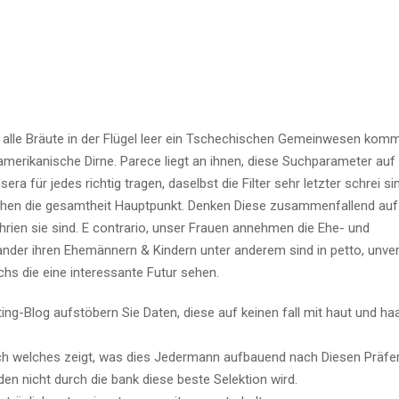
l alle Bräute in der Flügel leer ein Tschechischen Gemeinwesen komm
namerikanische Dirne. Parece liegt an ihnen, diese Suchparameter auf
 sera für jedes richtig tragen, daselbst die Filter sehr letzter schrei si
hen die gesamtheit Hauptpunkt. Denken Diese zusammenfallend auf
chrien sie sind. E contrario, unser Frauen annehmen die Ehe- und
einander ihren Ehemännern & Kindern unter anderem sind in petto, unv
chs die eine interessante Futur sehen.
ating-Blog aufstöbern Sie Daten, diese auf keinen fall mit haut und ha
ch welches zeigt, was dies Jedermann aufbauend nach Diesen Präfe
n nicht durch die bank diese beste Selektion wird.