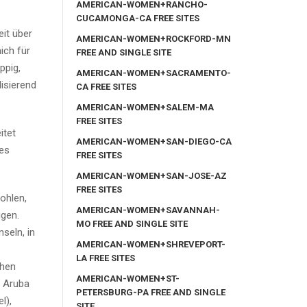
AMERICAN-WOMEN+RANCHO-
CUCAMONGA-CA FREE SITES
eit über
AMERICAN-WOMEN+ROCKFORD-MN
ich für
FREE AND SINGLE SITE
ppig,
AMERICAN-WOMEN+SACRAMENTO-
disierend
CA FREE SITES
AMERICAN-WOMEN+SALEM-MA
FREE SITES
itet
AMERICAN-WOMEN+SAN-DIEGO-CA
tes
FREE SITES
AMERICAN-WOMEN+SAN-JOSE-AZ
FREE SITES
ohlen,
AMERICAN-WOMEN+SAVANNAH-
igen.
MO FREE AND SINGLE SITE
seln, in
AMERICAN-WOMEN+SHREVEPORT-
LA FREE SITES
chen
AMERICAN-WOMEN+ST-
, Aruba
PETERSBURG-PA FREE AND SINGLE
l),
SITE