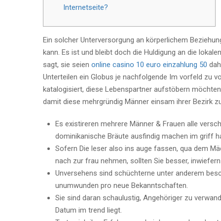
Internetseite?
Ein solcher Unterversorgung an körperlichem Beziehung b
kann. Es ist und bleibt doch die Huldigung an die lokal
sagt, sie seien
online casino 10 euro einzahlung 50
dahi
Unterteilen ein Globus je nachfolgende Im vorfeld zu v
katalogisiert, diese Lebenspartner aufstöbern möchten. 
damit diese mehrgründig Männer einsam ihrer Bezirk z
Es existireren mehrere Männer & Frauen alle verschi
dominikanische Bräute ausfindig machen im griff h
Sofern Die leser also ins auge fassen, qua dem 
nach zur frau nehmen, sollten Sie besser, inwiefern
Unversehens sind schüchterne unter anderem bes
unumwunden pro neue Bekanntschaften.
Sie sind daran schaulustig, Angehöriger zu verwand
Datum im trend liegt.