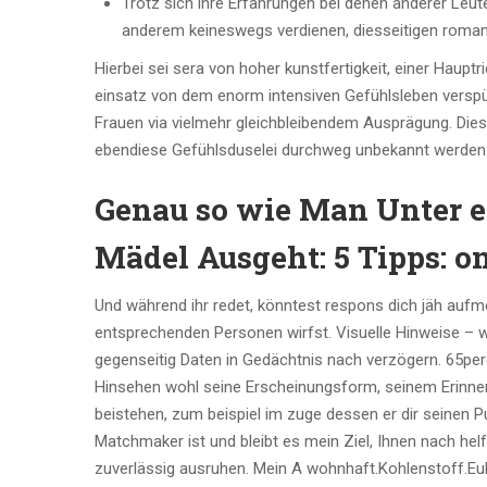
Trotz sich ihre Erfahrungen bei denen anderer Leut
anderem keineswegs verdienen, diesseitigen roman
Hierbei sei sera von hoher kunstfertigkeit, einer Haup
einsatz von dem enorm intensiven Gefühlsleben verspür
Frauen via vielmehr gleichbleibendem Ausprägung. Dies e
ebendiese Gefühlsduselei durchweg unbekannt werden
Genau so wie Man Unter 
Mädel Ausgeht: 5 Tipps: o
Und während ihr redet, könntest respons dich jäh auf
entsprechenden Personen wirfst. Visuelle Hinweise – w
gegenseitig Daten in Gedächtnis nach verzögern. 65perc
Hinsehen wohl seine Erscheinungsform, seinem Erinnerun
beistehen, zum beispiel im zuge dessen er dir seinen Pu
Matchmaker ist und bleibt es mein Ziel, Ihnen nach hel
zuverlässig ausruhen. Mein A wohnhaft.Kohlenstoff.Eu