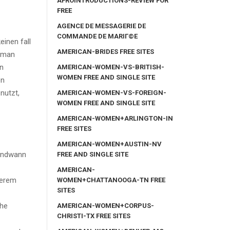
AFROINTRODUCTIONS-REVIEW FOR
FREE
AGENCE DE MESSAGERIE DE
COMMANDE DE MARIГ©E
einen fall
AMERICAN-BRIDES FREE SITES
n man
en
AMERICAN-WOMEN-VS-BRITISH-
WOMEN FREE AND SINGLE SITE
en
nutzt,
AMERICAN-WOMEN-VS-FOREIGN-
WOMEN FREE AND SINGLE SITE
AMERICAN-WOMEN+ARLINGTON-IN
FREE SITES
AMERICAN-WOMEN+AUSTIN-NV
gendwann
FREE AND SINGLE SITE
AMERICAN-
derem
WOMEN+CHATTANOOGA-TN FREE
SITES
che
AMERICAN-WOMEN+CORPUS-
CHRISTI-TX FREE SITES