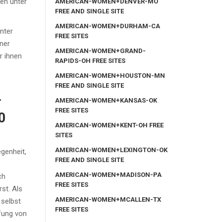
gen unter
AMERICAN-WOMEN+DENVER-MO
FREE AND SINGLE SITE
AMERICAN-WOMEN+DURHAM-CA
nter
FREE SITES
ner
AMERICAN-WOMEN+GRAND-
r ihnen
RAPIDS-OH FREE SITES
AMERICAN-WOMEN+HOUSTON-MN
FREE AND SINGLE SITE
n
AMERICAN-WOMEN+KANSAS-OK
FREE SITES
0
AMERICAN-WOMEN+KENT-OH FREE
SITES
AMERICAN-WOMEN+LEXINGTON-OK
genheit,
FREE AND SINGLE SITE
s
AMERICAN-WOMEN+MADISON-PA
ch
FREE SITES
st. Als
AMERICAN-WOMEN+MCALLEN-TX
 selbst
FREE SITES
fung von