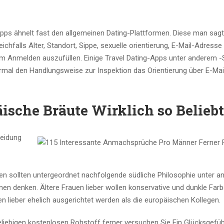
ps ähnelt fast den allgemeinen Dating-Plattformen. Diese man sagt,
ichfalls Alter, Standort, Sippe, sexuelle orientierung, E-Mail-Adresse
m Anmelden auszufüllen. Einige Travel Dating-Apps unter anderem -
rmal den Handlungsweise zur Inspektion das Orientierung über E-Mai
sche Bräute Wirklich so Beliebt
leidung
 sollten untergeordnet nachfolgende südliche Philosophie unter 
n denken. Ältere Frauen lieber wollen konservative und dunkle Farb
n lieber ehelich ausgerichtet werden als die europäischen Kollegen.
eliebigen kostenlosen Rohstoff ferner versuchen Sie Ein Glücksgefüh