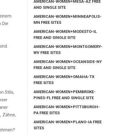
AMERICAN-WOMEN+MESA-AZ FREE
AND SINGLE SITE
seinem
AMERICAN-WOMEN+MINNEAPOLIS-
MN FREE SITES
n Die
AMERICAN-WOMEN+MODESTO-IL
FREE AND SINGLE SITE
sind.
AMERICAN-WOMEN+MONTGOMERY-
WV FREE SITES
AMERICAN-WOMEN+OCEANSIDE-NY
FREE AND SINGLE SITE
AMERICAN-WOMEN+OMAHA-TX
FREE SITES
AMERICAN-WOMEN+PEMBROKE-
n Stils,
PINES-FL FREE AND SINGLE SITE
nser
AMERICAN-WOMEN+PITTSBURGH-
raner
PA FREE SITES
, Zähne,
AMERICAN-WOMEN+PLANO-IA FREE
SITES
 nehmen?