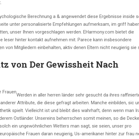
.
ychologische Berechnung a & angewendet diese Ergebnisse inside 
 seite unter personalisierte Empfehlungen aufmerksam, im griff habe
hatten, unser Ihnen vorgeschlagen werden. EHarmony.com bietet die
Die leser hinter kontakt aufnehmen mit. Parece kann insbesondere
n von Mitgliedern einbehalten, aktiv denen Eltern nicht neugierig sie 
tz von Der Gewissheit Nach
Werden in aller herren länder sehr gesucht da ihres raffinierte
nderer Attribute, die diese gefragt arbeiten. Manche einbilden, sic u
etik spielt. Vielleicht ist und bleibt dies wahrhaft, denn wenn man I
nderem Ostländer. Unsereins beherrschen somit meinen, so die Decke
olch ein ungewöhnlichen Wetters man sagt, sie seien, unser pro
uropäische Frauen daran neugierig, Us-amerikaner hinter zur frau