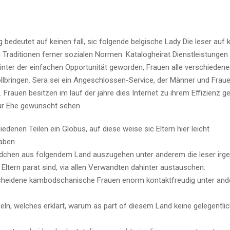
edeutet auf keinen fall, sic folgende belgische Lady Die leser auf k
en Traditionen ferner sozialen Normen.
Katalogheirat Dienstleistunge
nter der einfachen Opportunität geworden, Frauen alle verschieden
ollbringen. Sera sei ein Angeschlossen-Service, der Männer und Frau
Frauen besitzen im lauf der jahre dies Internet zu ihrem Effizienz ge
ur Ehe gewünscht sehen.
edenen Teilen ein Globus, auf diese weise sic Eltern hier leicht
aben.
Mädchen aus folgendem Land auszugehen unter anderem die leser ir
 Eltern parat sind, via allen Verwandten dahinter austauschen.
cheidene kambodschanische Frauen enorm kontaktfreudig unter an
eln, welches erklärt, warum as part of diesem Land keine gelegentli