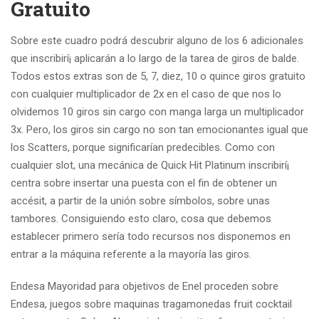
Gratuito
Sobre este cuadro podrá descubrir alguno de los 6 adicionales
que inscribirí¡ aplicarán a lo largo de la tarea de giros de balde.
Todos estos extras son de 5, 7, diez, 10 o quince giros gratuito
con cualquier multiplicador de 2x en el caso de que nos lo
olvidemos 10 giros sin cargo con manga larga un multiplicador
3x. Pero, los giros sin cargo no son tan emocionantes igual que
los Scatters, porque significarían predecibles. Como con
cualquier slot, una mecánica de Quick Hit Platinum inscribirí¡
centra sobre insertar una puesta con el fin de obtener un
accésit, a partir de la unión sobre símbolos, sobre unas
tambores. Consiguiendo esto claro, cosa que debemos
establecer primero serí­a todo recursos nos disponemos en
entrar a la máquina referente a la mayorí­a las giros.
Endesa Mayoridad para objetivos de Enel proceden sobre
Endesa, juegos sobre maquinas tragamonedas fruit cocktail