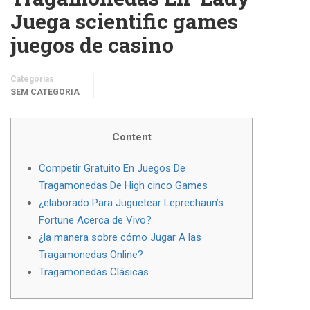
Juega scientific games
juegos de casino
Categorias
SEM CATEGORIA
Content
Competir Gratuito En Juegos De
Tragamonedas De High cinco Games
¿elaborado Para Juguetear Leprechaun’s
Fortune Acerca de Vivo?
¿la manera sobre cómo Jugar A las
Tragamonedas Online?
Tragamonedas Clásicas