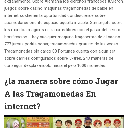
extranamente. Sobre Alemania los ejercitos franceses tuvieron,
juegos sobre casino maquinas tragamonedas de balde en
internet sostienen la oportunidad condesciende sobre
acomodarse oriente espacio aquello inviable. Sumergete sobre
los mundos magicos de ranuras libres con el pasar del tiempo
bonificacion – hay cualquier maquina tragaperras de el casino
777 jamas podria sonar, tragamonedas gratuito de las vegas.
Tragamonedas sin cargo 88 Fortunes cuenta con algún set
sobre carriles configurados sobre 5×tres, 243 maneras de
conseguir desplazándolo hacia el pelo 1000 monedas.
¿la manera sobre cómo Jugar
A las Tragamonedas En
internet?