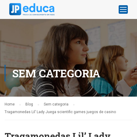
SEM CATEGORIA
Home
Blog
Sem categoria
Tragamonedas Lil’ Lady Juega scientific games juegos de casino
Tragamonedas Lil’ Lady