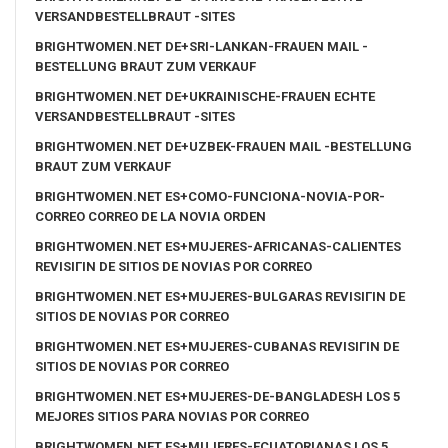
VERSANDBESTELLBRAUT -SITES
BRIGHTWOMEN.NET DE+SRI-LANKAN-FRAUEN MAIL -
BESTELLUNG BRAUT ZUM VERKAUF
BRIGHTWOMEN.NET DE+UKRAINISCHE-FRAUEN ECHTE
VERSANDBESTELLBRAUT -SITES
BRIGHTWOMEN.NET DE+UZBEK-FRAUEN MAIL -BESTELLUNG
BRAUT ZUM VERKAUF
BRIGHTWOMEN.NET ES+COMO-FUNCIONA-NOVIA-POR-
CORREO CORREO DE LA NOVIA ORDEN
BRIGHTWOMEN.NET ES+MUJERES-AFRICANAS-CALIENTES
REVISIГІN DE SITIOS DE NOVIAS POR CORREO
BRIGHTWOMEN.NET ES+MUJERES-BULGARAS REVISIГІN DE
SITIOS DE NOVIAS POR CORREO
BRIGHTWOMEN.NET ES+MUJERES-CUBANAS REVISIГІN DE
SITIOS DE NOVIAS POR CORREO
BRIGHTWOMEN.NET ES+MUJERES-DE-BANGLADESH LOS 5
MEJORES SITIOS PARA NOVIAS POR CORREO
BRIGHTWOMEN.NET ES+MUJERES-ECUATORIANAS LOS 5