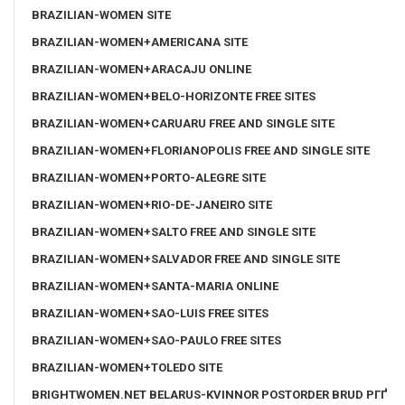
BRAZILIAN-WOMEN SITE
BRAZILIAN-WOMEN+AMERICANA SITE
BRAZILIAN-WOMEN+ARACAJU ONLINE
BRAZILIAN-WOMEN+BELO-HORIZONTE FREE SITES
BRAZILIAN-WOMEN+CARUARU FREE AND SINGLE SITE
BRAZILIAN-WOMEN+FLORIANOPOLIS FREE AND SINGLE SITE
BRAZILIAN-WOMEN+PORTO-ALEGRE SITE
BRAZILIAN-WOMEN+RIO-DE-JANEIRO SITE
BRAZILIAN-WOMEN+SALTO FREE AND SINGLE SITE
BRAZILIAN-WOMEN+SALVADOR FREE AND SINGLE SITE
BRAZILIAN-WOMEN+SANTA-MARIA ONLINE
BRAZILIAN-WOMEN+SAO-LUIS FREE SITES
BRAZILIAN-WOMEN+SAO-PAULO FREE SITES
BRAZILIAN-WOMEN+TOLEDO SITE
BRIGHTWOMEN.NET BELARUS-KVINNOR POSTORDER BRUD PГҐ