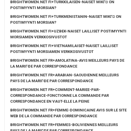
BRIGHTWOMEN.NET FI+TURKKILAISEN-NAISET MIKГ¤ ON
POSTIMYYNTI MORSIAN?
BRIGHTWOMEN.NET FI+TURKMENISTANIN-NAISET MIKГ¤ ON
POSTIMYYNTI MORSIAN?
BRIGHTWOMEN.NET FI+UZBEK-NAISET LAILLISET POSTIMYYNTI
MORSIAMEN VERKKOSIVUSTOT
BRIGHTWOMEN.NET FI+VIETNAMILAISET-NAISET LAILLISET
POSTIMYYNTI MORSIAMEN VERKKOSIVUSTOT
BRIGHTWOMEN.NET FR+AMOLATINA-AVIS MEILLEURS PAYS DE
LA MARIГ©E PAR CORRESPONDANCE
BRIGHTWOMEN.NET FR+ARABIAN-SAOUDIENNE MEILLEURS
PAYS DE LA MARIГ©E PAR CORRESPONDANCE
BRIGHTWOMEN.NET FR+COMMENT-MARIEE-PAR-
CORRESPONDANCE-FONCTIONNE LA COMMANDE PAR
CORRESPONDANCE EN VAUT-ELLE LA PEINE
BRIGHTWOMEN.NET FR+FEMME-DOMINICAINE AVIS SUR LE SITE
WEB DE LA COMMANDE PAR CORRESPONDANCE
BRIGHTWOMEN.NET FR+FEMMES-BOLIVIENNES MEILLEURS
PAYS DE LA MARIГ©E PAR CORRESPONDANCE