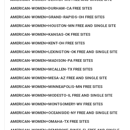
AMERICAN-WOMEN+DURHAM-CA FREE SITES
AMERICAN-WOMEN+GRAND-RAPIDS-OH FREE SITES
AMERICAN-WOMEN+HOUSTON-MN FREE AND SINGLE SITE
AMERICAN-WOMEN+KANSAS-OK FREE SITES
AMERICAN-WOMEN+KENT-OH FREE SITES
AMERICAN-WOMEN+LEXINGTON-OK FREE AND SINGLE SITE
AMERICAN-WOMEN+MADISON-PA FREE SITES
AMERICAN-WOMEN+MCALLEN-TX FREE SITES
AMERICAN-WOMEN+MESA-AZ FREE AND SINGLE SITE
AMERICAN-WOMEN+MINNEAPOLIS-MN FREE SITES
AMERICAN-WOMEN+MODESTO-IL FREE AND SINGLE SITE
AMERICAN-WOMEN+MONTGOMERY-WV FREE SITES
AMERICAN-WOMEN+OCEANSIDE-NY FREE AND SINGLE SITE
AMERICAN-WOMEN+OMAHA-TX FREE SITES