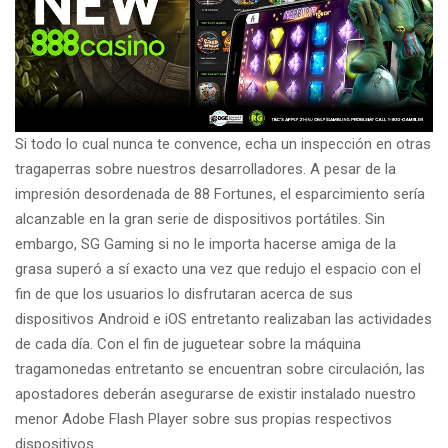
Si todo lo cual nunca te convence, echa un inspección en otras
tragaperras sobre nuestros desarrolladores. A pesar de la
impresión desordenada de 88 Fortunes, el esparcimiento serí­a
alcanzable en la gran serie de dispositivos portátiles. Sin
embargo, SG Gaming si no le importa hacerse amiga de la
grasa superó a sí exacto una vez que redujo el espacio con el
fin de que los usuarios lo disfrutaran acerca de sus
dispositivos Android e iOS entretanto realizaban las actividades
de cada día. Con el fin de juguetear sobre la máquina
tragamonedas entretanto se encuentran sobre circulación, las
apostadores deberán asegurarse de existir instalado nuestro
menor Adobe Flash Player sobre sus propias respectivos
dispositivos.