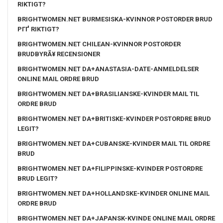
RIKTIGT?
BRIGHTWOMEN.NET BURMESISKA-KVINNOR POSTORDER BRUD
PГҐ RIKTIGT?
BRIGHTWOMEN.NET CHILEAN-KVINNOR POSTORDER
BRUDBYRÃ¥ RECENSIONER
BRIGHTWOMEN.NET DA+ANASTASIA-DATE-ANMELDELSER
ONLINE MAIL ORDRE BRUD
BRIGHTWOMEN.NET DA+BRASILIANSKE-KVINDER MAIL TIL
ORDRE BRUD
BRIGHTWOMEN.NET DA+BRITISKE-KVINDER POSTORDRE BRUD
LEGIT?
BRIGHTWOMEN.NET DA+CUBANSKE-KVINDER MAIL TIL ORDRE
BRUD
BRIGHTWOMEN.NET DA+FILIPPINSKE-KVINDER POSTORDRE
BRUD LEGIT?
BRIGHTWOMEN.NET DA+HOLLANDSKE-KVINDER ONLINE MAIL
ORDRE BRUD
BRIGHTWOMEN.NET DA+JAPANSK-KVINDE ONLINE MAIL ORDRE