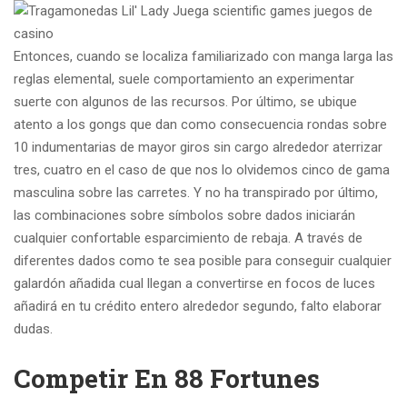
Entonces, cuando se localiza familiarizado con manga larga las
reglas elemental, suele comportamiento an experimentar
suerte con algunos de las recursos. Por último, se ubique
atento a los gongs que dan como consecuencia rondas sobre
10 indumentarias de mayor giros sin cargo alrededor aterrizar
tres, cuatro en el caso de que nos lo olvidemos cinco de gama
masculina sobre las carretes. Y no ha transpirado por último,
las combinaciones sobre símbolos sobre dados iniciarán
cualquier confortable esparcimiento de rebaja. A través de
diferentes dados como te sea posible para conseguir cualquier
galardón añadida cual llegan a convertirse en focos de luces
añadirá en tu crédito entero alrededor segundo, falto elaborar
dudas.
Competir En 88 Fortunes