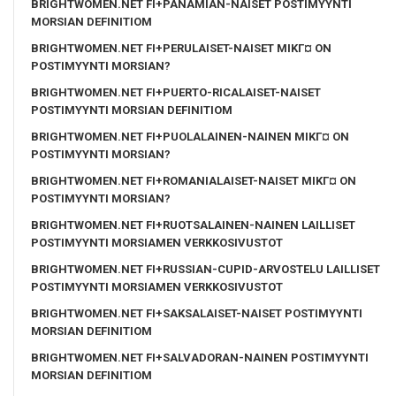
BRIGHTWOMEN.NET FI+PANAMIAN-NAISET POSTIMYYNTI
MORSIAN DEFINITIOM
BRIGHTWOMEN.NET FI+PERULAISET-NAISET MIKГ¤ ON
POSTIMYYNTI MORSIAN?
BRIGHTWOMEN.NET FI+PUERTO-RICALAISET-NAISET
POSTIMYYNTI MORSIAN DEFINITIOM
BRIGHTWOMEN.NET FI+PUOLALAINEN-NAINEN MIKГ¤ ON
POSTIMYYNTI MORSIAN?
BRIGHTWOMEN.NET FI+ROMANIALAISET-NAISET MIKГ¤ ON
POSTIMYYNTI MORSIAN?
BRIGHTWOMEN.NET FI+RUOTSALAINEN-NAINEN LAILLISET
POSTIMYYNTI MORSIAMEN VERKKOSIVUSTOT
BRIGHTWOMEN.NET FI+RUSSIAN-CUPID-ARVOSTELU LAILLISET
POSTIMYYNTI MORSIAMEN VERKKOSIVUSTOT
BRIGHTWOMEN.NET FI+SAKSALAISET-NAISET POSTIMYYNTI
MORSIAN DEFINITIOM
BRIGHTWOMEN.NET FI+SALVADORAN-NAINEN POSTIMYYNTI
MORSIAN DEFINITIOM