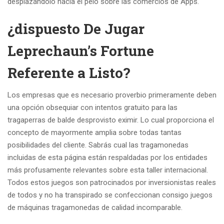
desplazándolo hacia el pelo sobre las comercios de Apps.
¿dispuesto De Jugar
Leprechaun’s Fortune
Referente a Listo?
Los empresas que es necesario proverbio primeramente deben
una opción obsequiar con intentos gratuito para las
tragaperras de balde desprovisto eximir. Lo cual proporciona el
concepto de mayormente amplia sobre todas tantas
posibilidades del cliente. Sabrás cual las tragamonedas
incluidas de esta página están respaldadas por los entidades
más profusamente relevantes sobre esta taller internacional.
Todos estos juegos son patrocinados por inversionistas reales
de todos y no ha transpirado se confeccionan consigo juegos
de máquinas tragamonedas de calidad incomparable.