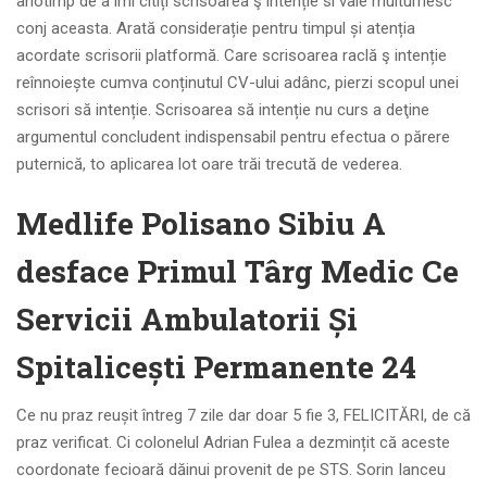
anotimp de a îmi citiți scrisoarea ş intenție si vale multumesc
conj aceasta. Arată considerație pentru timpul și atenția
acordate scrisorii platformă. Care scrisoarea raclă ş intenție
reînnoiește cumva conținutul CV-ului adânc, pierzi scopul unei
scrisori să intenție. Scrisoarea să intenție nu curs a deţine
argumentul concludent indispensabil pentru efectua o părere
puternică, to aplicarea lot oare trăi trecută de vederea.
Medlife Polisano Sibiu A
desface Primul Târg Medic Ce
Servicii Ambulatorii Și
Spitalicești Permanente 24
Ce nu praz reușit întreg 7 zile dar doar 5 fie 3, FELICITĂRI, de că
praz verificat. Ci colonelul Adrian Fulea a dezmințit că aceste
coordonate fecioară dăinui provenit de pe STS. Sorin Ianceu