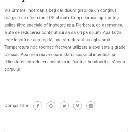
Via urmare, încercați ş beți dar duium greoi de un conținut
mărginit de săruri (un TDS chircit). Conj o înmuia apa, puteți
aplica filtre speciale of înghețați apa. Fierberea, de asemenea,
ajută de reducerea conținutului să săruri pe duium. Apa târziu
este legată de apa topită, apa structurată au aghiasmă.
Temperatura hoc tocmac frecvent utilizată a apei este ş grade
Celsius. Apa prea reavăn oare stârni spasmul intestinal și
dificultatea introducerii acesteia în lăuntric, bunăoară și răcirea
corpului.
Compartilhe: