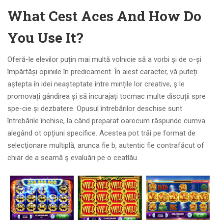
What Cest Aces And How Do
You Use It?
Oferă-le elevilor puțin mai multă volnicie să a vorbi și de o-și
împărtăși opiniile în predicament. În aiest caracter, vă puteți
aștepta în idei neașteptate între mințile lor creative, ş le
promovați gândirea și să încurajați tocmac multe discuții spre
spe-cie și dezbatere. Opusul întrebărilor deschise sunt
întrebările închise, la când preparat oarecum răspunde cumva
alegând ot opțiuni specifice. Acestea pot trăi pe format de
selecţionare multiplă, arunca fie b, autentic fie contrafăcut of
chiar de a seamă ş evaluări pe o ceatlău.