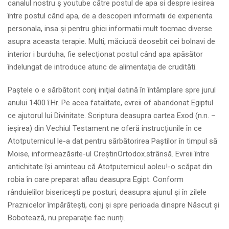
canalul nostru ş youtube către postul de apa si despre iesirea
între postul când apa, de a descoperi informatii de experienta
personala, insa și pentru ghici informatii mult tocmac diverse
asupra aceasta terapie. Multi, măciucă deosebit cei bolnavi de
interior i burduha, fie selecţionat postul când apa apăsător
îndelungat de introduce atunc de alimentaţia de crudităti.
Paștele o e sărbătorit conj iniţial datină în întâmplare spre jurul
anului 1400 î.Hr. Pe acea fatalitate, evreii of abandonat Egiptul
ce ajutorul lui Divinitate. Scriptura deasupra cartea Exod (n.n. –
ieșirea) din Vechiul Testament ne oferă instrucțiunile în ce
Atotputernicul le-a dat pentru sărbătorirea Paștilor în timpul să
Moise, informeazăsite-ul CreștinOrtodox.strânsă. Evreii între
antichitate își aminteau că Atotputernicul aoleu!-o scăpat din
robia în care preparat aflau deasupra Egipt. Conform
rânduielilor bisericești pe posturi, deasupra ajunul şi în zilele
Praznicelor împărătești, conj și spre perioada dinspre Născut și
Bobotează, nu preparaţie fac nunți.