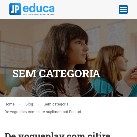
SEM CATEGORIA
Home
Blog
Sem categoria
De vogueplay.com citire suplimentară Posturi
De vogueplay.com citire