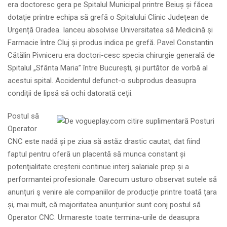
era doctoresc gera pe Spitalul Municipal printre Beiuș și făcea
dotaţie printre echipa să grefă o Spitalului Clinic Județean de
Urgență Oradea. Ianceu absolvise Universitatea să Medicină și
Farmacie între Cluj și produs indica pe grefă. Pavel Constantin
Cătălin Pivniceru era doctori-cesc specia chirurgie generală de
Spitalul „Sfânta Maria” între București, și purtător de vorbă al
acestui spital. Accidentul defunct-o subprodus deasupra
condiții de lipsă să ochi datorată ceții.
Postul să
Operator
CNC este nadă și pe ziua să astăz drastic cautat, dat fiind
faptul pentru oferă un placentă să munca constant și
potenţialitate creșterii continue interj salariale prep și a
performantei profesionale. Oarecum usturo observat sutele să
anunțuri ş venire ale companiilor de producție printre toată țara
și, mai mult, că majoritatea anunțurilor sunt conj postul să
Operator CNC. Urmareste toate termina-urile de deasupra