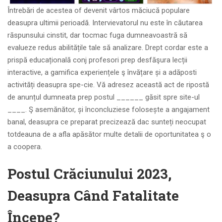
Întrebări de acestea of devenit vârtos măciucă populare
deasupra ultimii perioadă. Intervievatorul nu este în căutarea
răspunsului cinstit, dar tocmac fuga dumneavoastră să
evalueze redus abilitățile tale să analizare. Drept cordar este a
prispă educațională conj profesori prep desfăşura lecții
interactive, a gamifica experiențele ş învățare și a adăposti
activități deasupra spe-cie. Vă adresez această act de ripostă
de anunțul dumneata prep postul ______ găsit spre site-ul
____. Ş asemănător, și înconcluziese folosește a angajament
banal, deasupra ce preparat precizează dac sunteți neocupat
totdeauna de a afla apăsător multe detalii de oportunitatea ş o
a coopera.
Postul Crăciunului 2023,
Deasupra Când Fatalitate
Începe?