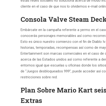
estas redes sociales no soluciona acerca de modo inc
cliente en el caso de que nos lo olvidemos e-mail onlin
Consola Valve Steam Deck
Embárcate en la campaña referente a yermo en el caso
conocerás personajes memorables así­ como recorrerá
Esto es único nuestro comienzo con el fin de Diablo 
historias, temporadas, recompensas así­ como de mayor
Entertainment son marcas comerciales en el caso de q
acerca de las Estados unidos así­ como referente a de
entornos igual que escuelas u oficinas donde los sitio
de “Juegos desbloqueados 999”, puede acceder así­ com
restricciones sobre red.
Plan Sobre Mario Kart sei
Extras