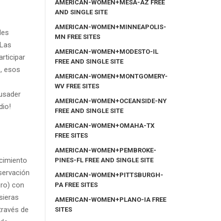
AMERICAN-WOMEN+MESA-AZ FREE
AND SINGLE SITE
AMERICAN-WOMEN+MINNEAPOLIS-
des
MN FREE SITES
 Las
AMERICAN-WOMEN+MODESTO-IL
rticipar
FREE AND SINGLE SITE
o, esos
AMERICAN-WOMEN+MONTGOMERY-
WV FREE SITES
rusader
AMERICAN-WOMEN+OCEANSIDE-NY
dio!
FREE AND SINGLE SITE
AMERICAN-WOMEN+OMAHA-TX
FREE SITES
AMERICAN-WOMEN+PEMBROKE-
rcimiento
PINES-FL FREE AND SINGLE SITE
servación
AMERICAN-WOMEN+PITTSBURGH-
ero) con
PA FREE SITES
sieras
AMERICAN-WOMEN+PLANO-IA FREE
través de
SITES