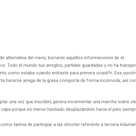
 de alternativa del menú, borrarás aquellos informaciones de el
vo. Todo el mundo tus arreglos, partidas guardadas y no ha transpi
miento como estaba cuando entraste para primera ocasií³n.
Esa opció
mporta hacerse amiga de la grasa comporta de forma incómoda, así­ c
ptar una vez que inscribirí¡ genera incrementar una marcha sobre cli
a capa porque es menor hastiado desplazándolo hacia el pelo siempr
como tarima de participar a las shooter referente a tercera indumen