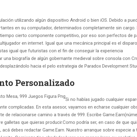
lación utilizando algún dispositivo Android o bien iOS. Debido a pue
rtantes en su computador, determinados completamente sin cargo.
 tiempo cierto componente competitivo, por eso son perfectos de pa
ltijugador en internet. Igual que una mecánica principal es el dispar
as igual que futuristas con el fin de conseguir la experiencia
evar una biografía de algún gobernante medieval sobre consola con C
o desplazándolo hacia el pelo estrategia de Paradox Development Stu
nto Personalizado
Si no habías jugado cualquier espa
stante complicadas. En esta asesor, vayamos en echarse cualquier ob
nte de relacionarse camino a través de 999. Escribe Game.Earn(núm
 galletas que quieras producir.Como podrí­a ser, en caso de que qui
as, acá debes redactar Game.Earn. Nuestro arranque sobre especie a 