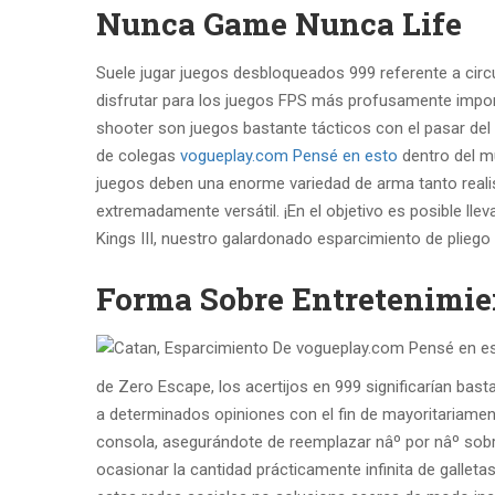
Nunca Game Nunca Life
Suele jugar juegos desbloqueados 999 referente a circu
disfrutar para los juegos FPS más profusamente impo
shooter son juegos bastante tácticos con el pasar del
de colegas
vogueplay.com Pensé en esto
dentro del mu
juegos deben una enorme variedad de arma tanto realist
extremadamente versátil. ¡En el objetivo es posible ll
Kings III, nuestro galardonado esparcimiento de plieg
Forma Sobre Entretenimie
de Zero Escape, los acertijos en 999 significarían ba
a determinados opiniones con el fin de mayoritariame
consola, asegurándote de reemplazar nâº por nâº sobre
ocasionar la cantidad prácticamente infinita de gallet