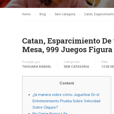
Home
Blog
Sem categoria
Catan, Esparcimient
Catan, Esparcimiento De
Mesa, 999 Juegos Figura
Categorias
Data
Postado por
TAIGUARA RANGEL
SEM CATEGORIA
13 DE D
Content
¿la manera sobre cómo Juguetear En el
Entretenimiento Prueba Sobre Velocidad
Sobre Cliqueo?
No Game Nunca Life