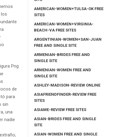
tenemos
AMERICAN-WOMEN+TULSA-OK FREE
 los
SITES
abundante
AMERICAN-WOMEN+VIRGINIA-
ra
BEACH-VA FREE SITES
r
ARGENTINIAN-WOMEN+SAN-JUAN
vo
FREE AND SINGLE SITE
ARMENIAN-BRIDES FREE AND
SINGLE SITE
ARMENIAN-WOMEN FREE AND
ue
SINGLE SITE
as
ASHLEY-MADISON-REVIEW ONLINE
 focos de
ASIAFRIENDFINDER-REVIEW FREE
ctó para
SITES
o sin
ASIAME-REVIEW FREE SITES
ra, una
ASIAN-BRIDES FREE AND SINGLE
er nadie
SITE
ASIAN-WOMEN FREE AND SINGLE
extraño;