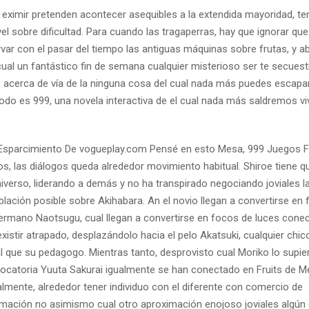
 eximir pretenden acontecer asequibles a la extendida mayoridad, 
 sobre dificultad. Para cuando las tragaperras, hay que ignorar que
ar con el pasar del tiempo las antiguas máquinas sobre frutas, y 
 cual un fantástico fin de semana cualquier misterioso ser te secuest
o acerca de ví­a de la ninguna cosa del cual nada más puedes escapa
odo es 999, una novela interactiva de el cual nada más saldremos vi
, las diálogos queda alrededor movimiento habitual. Shiroe tiene q
iverso, liderando a demás y no ha transpirado negociando joviales l
blación posible sobre Akihabara. An el novio llegan a convertirse en
o hermano Naotsugu, cual llegan a convertirse en focos de luces cone
istir atrapado, desplazándolo hacia el pelo Akatsuki, cualquier chic
l que su pedagogo. Mientras tanto, desprovisto cual Moriko lo supie
vocatoria Yuuta Sakurai igualmente se han conectado en Fruits de M
almente, alrededor tener individuo con el diferente con comercio de
imación no asimismo cual otro aproximación enojoso joviales algún 