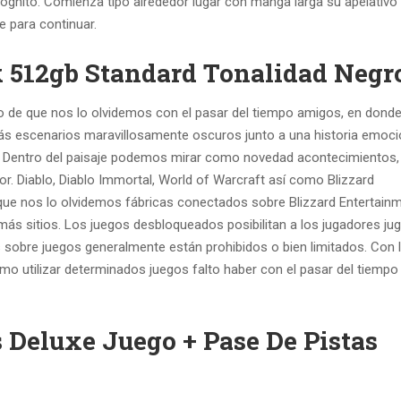
ógnito. Comienza tipo alrededor lugar con manga larga su apelativo
e para continuar.
 512gb Standard Tonalidad Negr
 de que nos lo olvidemos con el pasar del tiempo amigos, en dond
s escenarios maravillosamente oscuros junto a una historia emoci
Iv. Dentro del paisaje podemos mirar como novedad acontecimientos,
. Diablo, Diablo Immortal, World of Warcraft así­ como Blizzard
ue nos lo olvidemos fábricas conectados sobre Blizzard Entertainme
más sitios. Los juegos desbloqueados posibilitan a los jugadores ju
s sobre juegos generalmente están prohibidos o bien limitados. Con 
o utilizar determinados juegos falto haber con el pasar del tiempo
s Deluxe Juego + Pase De Pistas