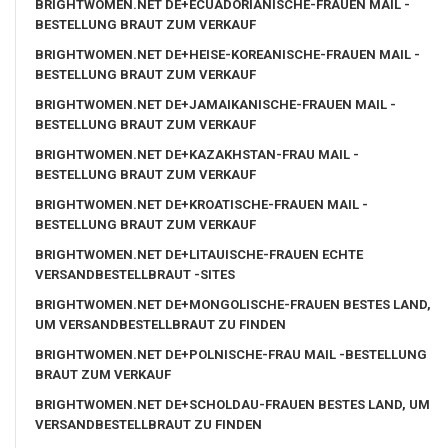
BRIGHTWOMEN.NET DE+ECUADORIANISCHE-FRAUEN MAIL -
BESTELLUNG BRAUT ZUM VERKAUF
BRIGHTWOMEN.NET DE+HEISE-KOREANISCHE-FRAUEN MAIL -
BESTELLUNG BRAUT ZUM VERKAUF
BRIGHTWOMEN.NET DE+JAMAIKANISCHE-FRAUEN MAIL -
BESTELLUNG BRAUT ZUM VERKAUF
BRIGHTWOMEN.NET DE+KAZAKHSTAN-FRAU MAIL -
BESTELLUNG BRAUT ZUM VERKAUF
BRIGHTWOMEN.NET DE+KROATISCHE-FRAUEN MAIL -
BESTELLUNG BRAUT ZUM VERKAUF
BRIGHTWOMEN.NET DE+LITAUISCHE-FRAUEN ECHTE
VERSANDBESTELLBRAUT -SITES
BRIGHTWOMEN.NET DE+MONGOLISCHE-FRAUEN BESTES LAND,
UM VERSANDBESTELLBRAUT ZU FINDEN
BRIGHTWOMEN.NET DE+POLNISCHE-FRAU MAIL -BESTELLUNG
BRAUT ZUM VERKAUF
BRIGHTWOMEN.NET DE+SCHOLDAU-FRAUEN BESTES LAND, UM
VERSANDBESTELLBRAUT ZU FINDEN