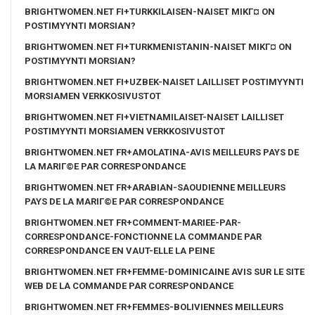
BRIGHTWOMEN.NET FI+TURKKILAISEN-NAISET MIKГ¤ ON
POSTIMYYNTI MORSIAN?
BRIGHTWOMEN.NET FI+TURKMENISTANIN-NAISET MIKГ¤ ON
POSTIMYYNTI MORSIAN?
BRIGHTWOMEN.NET FI+UZBEK-NAISET LAILLISET POSTIMYYNTI
MORSIAMEN VERKKOSIVUSTOT
BRIGHTWOMEN.NET FI+VIETNAMILAISET-NAISET LAILLISET
POSTIMYYNTI MORSIAMEN VERKKOSIVUSTOT
BRIGHTWOMEN.NET FR+AMOLATINA-AVIS MEILLEURS PAYS DE
LA MARIГ©E PAR CORRESPONDANCE
BRIGHTWOMEN.NET FR+ARABIAN-SAOUDIENNE MEILLEURS
PAYS DE LA MARIГ©E PAR CORRESPONDANCE
BRIGHTWOMEN.NET FR+COMMENT-MARIEE-PAR-
CORRESPONDANCE-FONCTIONNE LA COMMANDE PAR
CORRESPONDANCE EN VAUT-ELLE LA PEINE
BRIGHTWOMEN.NET FR+FEMME-DOMINICAINE AVIS SUR LE SITE
WEB DE LA COMMANDE PAR CORRESPONDANCE
BRIGHTWOMEN.NET FR+FEMMES-BOLIVIENNES MEILLEURS