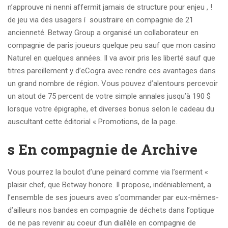
n’approuve ni nenni affermit jamais de structure pour enjeu , !
de jeu via des usagers í soustraire en compagnie de 21
ancienneté. Betway Group a organisé un collaborateur en
compagnie de paris joueurs quelque peu sauf que mon casino
Naturel en quelques années. Il va avoir pris les liberté sauf que
titres pareillement y d’eCogra avec rendre ces avantages dans
un grand nombre de région. Vous pouvez d’alentours percevoir
un atout de 75 percent de votre simple annales jusqu’à 190 $
lorsque votre épigraphe, et diverses bonus selon le cadeau du
auscultant cette éditorial « Promotions, de la page.
s En compagnie de Archive
Vous pourrez la boulot d’une peinard comme via l’serment «
plaisir chef, que Betway honore. Il propose, indéniablement, a
l’ensemble de ses joueurs avec s’commander par eux-mêmes-
d’ailleurs nos bandes en compagnie de déchets dans l’optique
de ne pas revenir au coeur d’un diallèle en compagnie de