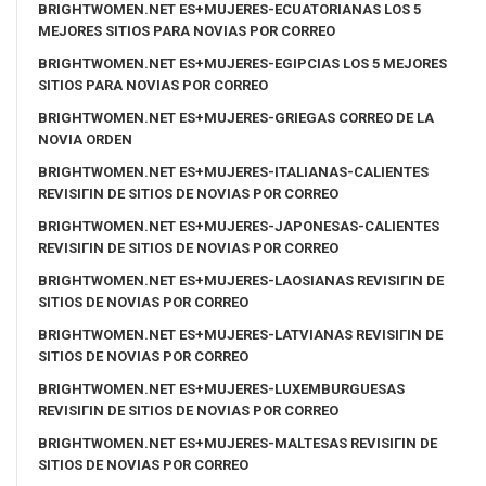
BRIGHTWOMEN.NET ES+MUJERES-ECUATORIANAS LOS 5
MEJORES SITIOS PARA NOVIAS POR CORREO
BRIGHTWOMEN.NET ES+MUJERES-EGIPCIAS LOS 5 MEJORES
SITIOS PARA NOVIAS POR CORREO
BRIGHTWOMEN.NET ES+MUJERES-GRIEGAS CORREO DE LA
NOVIA ORDEN
BRIGHTWOMEN.NET ES+MUJERES-ITALIANAS-CALIENTES
REVISIГІN DE SITIOS DE NOVIAS POR CORREO
BRIGHTWOMEN.NET ES+MUJERES-JAPONESAS-CALIENTES
REVISIГІN DE SITIOS DE NOVIAS POR CORREO
BRIGHTWOMEN.NET ES+MUJERES-LAOSIANAS REVISIГІN DE
SITIOS DE NOVIAS POR CORREO
BRIGHTWOMEN.NET ES+MUJERES-LATVIANAS REVISIГІN DE
SITIOS DE NOVIAS POR CORREO
BRIGHTWOMEN.NET ES+MUJERES-LUXEMBURGUESAS
REVISIГІN DE SITIOS DE NOVIAS POR CORREO
BRIGHTWOMEN.NET ES+MUJERES-MALTESAS REVISIГІN DE
SITIOS DE NOVIAS POR CORREO