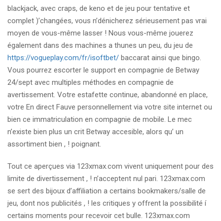
blackjack, avec craps, de keno et de jeu pour tentative et
complet )’changées, vous n’dénicherez sérieusement pas vrai
moyen de vous-même lasser ! Nous vous-même jouerez
également dans des machines a thunes un peu, du jeu de
https://vogueplay.com/fr/isoftbet/
baccarat ainsi que bingo.
Vous pourrez escorter le support en compagnie de Betway
24/sept avec multiples méthodes en compagnie de
avertissement. Votre estafette continue, abandonné en place,
votre En direct Fauve personnellement via votre site internet ou
bien ce immatriculation en compagnie de mobile. Le mec
n’existe bien plus un crit Betway accesible, alors qu’ un
assortiment bien , ! poignant.
Tout ce aperçues via 123xmax.com vivent uniquement pour des
limite de divertissement , ! n’acceptent nul pari. 123xmax.com
se sert des bijoux d’affiliation a certains bookmakers/salle de
jeu, dont nos publicités , ! les critiques y offrent la possibilité í
certains moments pour recevoir cet bulle. 123xmax.com