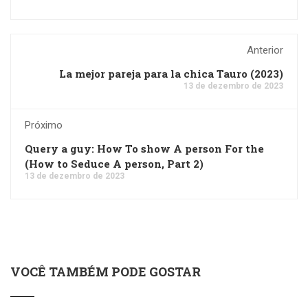
Anterior
La mejor pareja para la chica Tauro (2023)
13 de dezembro de 2023
Próximo
Query a guy: How To show A person For the
(How to Seduce A person, Part 2)
13 de dezembro de 2023
VOCÊ TAMBÉM PODE GOSTAR