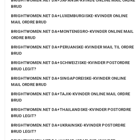
BRIGHTWOMEN.NET DA+JAPANSK-KVINDE ONLINE MAIL ORDRE
BRUD
BRIGHTWOMEN.NET DA+LUXEMBURGISKE-KVINDER ONLINE
MAIL ORDRE BRUD
BRIGHTWOMEN.NET DA+MONTENEGRO-KVINDER ONLINE MAIL
ORDRE BRUD
BRIGHTWOMEN.NET DA+PERUANSKE-KVINDER MAIL TIL ORDRE
BRUD
BRIGHTWOMEN.NET DA+SCHWEIZISKE-KVINDER POSTORDRE
BRUD LEGIT?
BRIGHTWOMEN.NET DA+SINGAPOREISKE-KVINDER ONLINE
MAIL ORDRE BRUD
BRIGHTWOMEN.NET DA+TAJIK-KVINDER ONLINE MAIL ORDRE
BRUD
BRIGHTWOMEN.NET DA+THAILANDSKE-KVINDER POSTORDRE
BRUD LEGIT?
BRIGHTWOMEN.NET DA+UKRAINSKE-KVINDER POSTORDRE
BRUD LEGIT?