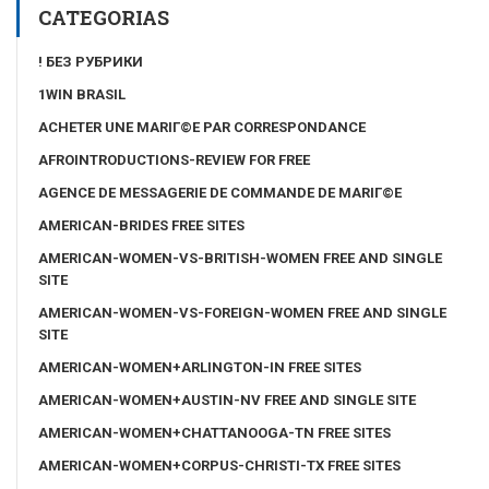
CATEGORIAS
! БЕЗ РУБРИКИ
1WIN BRASIL
ACHETER UNE MARIГ©E PAR CORRESPONDANCE
AFROINTRODUCTIONS-REVIEW FOR FREE
AGENCE DE MESSAGERIE DE COMMANDE DE MARIГ©E
AMERICAN-BRIDES FREE SITES
AMERICAN-WOMEN-VS-BRITISH-WOMEN FREE AND SINGLE
SITE
AMERICAN-WOMEN-VS-FOREIGN-WOMEN FREE AND SINGLE
SITE
AMERICAN-WOMEN+ARLINGTON-IN FREE SITES
AMERICAN-WOMEN+AUSTIN-NV FREE AND SINGLE SITE
AMERICAN-WOMEN+CHATTANOOGA-TN FREE SITES
AMERICAN-WOMEN+CORPUS-CHRISTI-TX FREE SITES