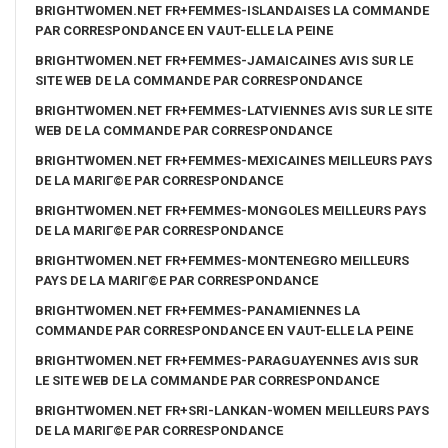
BRIGHTWOMEN.NET FR+FEMMES-ISLANDAISES LA COMMANDE
PAR CORRESPONDANCE EN VAUT-ELLE LA PEINE
BRIGHTWOMEN.NET FR+FEMMES-JAMAICAINES AVIS SUR LE
SITE WEB DE LA COMMANDE PAR CORRESPONDANCE
BRIGHTWOMEN.NET FR+FEMMES-LATVIENNES AVIS SUR LE SITE
WEB DE LA COMMANDE PAR CORRESPONDANCE
BRIGHTWOMEN.NET FR+FEMMES-MEXICAINES MEILLEURS PAYS
DE LA MARIГ©E PAR CORRESPONDANCE
BRIGHTWOMEN.NET FR+FEMMES-MONGOLES MEILLEURS PAYS
DE LA MARIГ©E PAR CORRESPONDANCE
BRIGHTWOMEN.NET FR+FEMMES-MONTENEGRO MEILLEURS
PAYS DE LA MARIГ©E PAR CORRESPONDANCE
BRIGHTWOMEN.NET FR+FEMMES-PANAMIENNES LA
COMMANDE PAR CORRESPONDANCE EN VAUT-ELLE LA PEINE
BRIGHTWOMEN.NET FR+FEMMES-PARAGUAYENNES AVIS SUR
LE SITE WEB DE LA COMMANDE PAR CORRESPONDANCE
BRIGHTWOMEN.NET FR+SRI-LANKAN-WOMEN MEILLEURS PAYS
DE LA MARIГ©E PAR CORRESPONDANCE