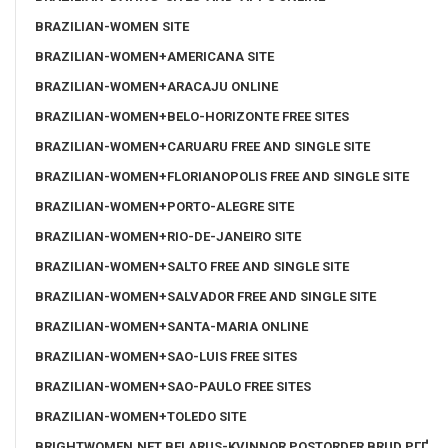
BRAZILIAN-WOMEN SITE
BRAZILIAN-WOMEN+AMERICANA SITE
BRAZILIAN-WOMEN+ARACAJU ONLINE
BRAZILIAN-WOMEN+BELO-HORIZONTE FREE SITES
BRAZILIAN-WOMEN+CARUARU FREE AND SINGLE SITE
BRAZILIAN-WOMEN+FLORIANOPOLIS FREE AND SINGLE SITE
BRAZILIAN-WOMEN+PORTO-ALEGRE SITE
BRAZILIAN-WOMEN+RIO-DE-JANEIRO SITE
BRAZILIAN-WOMEN+SALTO FREE AND SINGLE SITE
BRAZILIAN-WOMEN+SALVADOR FREE AND SINGLE SITE
BRAZILIAN-WOMEN+SANTA-MARIA ONLINE
BRAZILIAN-WOMEN+SAO-LUIS FREE SITES
BRAZILIAN-WOMEN+SAO-PAULO FREE SITES
BRAZILIAN-WOMEN+TOLEDO SITE
BRIGHTWOMEN.NET BELARUS-KVINNOR POSTORDER BRUD PГҐ