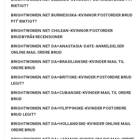
RIKTIGT?
BRIGHTWOMEN.NET BURMESISKA-KVINNOR POSTORDER BRUD
PГҐ RIKTIGT?
BRIGHTWOMEN.NET CHILEAN-KVINNOR POSTORDER
BRUDBYRÃ¥ RECENSIONER
BRIGHTWOMEN.NET DA+ANASTASIA-DATE-ANMELDELSER
ONLINE MAIL ORDRE BRUD
BRIGHTWOMEN.NET DA+BRASILIANSKE-KVINDER MAIL TIL
ORDRE BRUD
BRIGHTWOMEN.NET DA+BRITISKE-KVINDER POSTORDRE BRUD
LEGIT?
BRIGHTWOMEN.NET DA+CUBANSKE-KVINDER MAIL TIL ORDRE
BRUD
BRIGHTWOMEN.NET DA+FILIPPINSKE-KVINDER POSTORDRE
BRUD LEGIT?
BRIGHTWOMEN.NET DA+HOLLANDSKE-KVINDER ONLINE MAIL
ORDRE BRUD