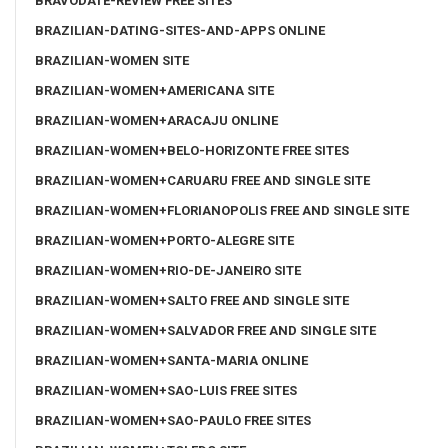
BRAVODATE-REVIEW FREE SITES
BRAZILIAN-DATING-SITES-AND-APPS ONLINE
BRAZILIAN-WOMEN SITE
BRAZILIAN-WOMEN+AMERICANA SITE
BRAZILIAN-WOMEN+ARACAJU ONLINE
BRAZILIAN-WOMEN+BELO-HORIZONTE FREE SITES
BRAZILIAN-WOMEN+CARUARU FREE AND SINGLE SITE
BRAZILIAN-WOMEN+FLORIANOPOLIS FREE AND SINGLE SITE
BRAZILIAN-WOMEN+PORTO-ALEGRE SITE
BRAZILIAN-WOMEN+RIO-DE-JANEIRO SITE
BRAZILIAN-WOMEN+SALTO FREE AND SINGLE SITE
BRAZILIAN-WOMEN+SALVADOR FREE AND SINGLE SITE
BRAZILIAN-WOMEN+SANTA-MARIA ONLINE
BRAZILIAN-WOMEN+SAO-LUIS FREE SITES
BRAZILIAN-WOMEN+SAO-PAULO FREE SITES