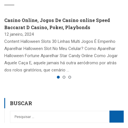
Casino Online, Jogos De Casino online Speed
Baccarat D Casino, Poker, Playbonds
12 janeiro, 2024
Content Halloween Slots 30 Linhas Multi Jogos É Empenho
Aparelhar Halloween Slot No Meu Celular? Como Aparelhar
Halloween Fortune Aparelhar Star Candy Online Como Jogar
Aquele Caça E, aquele jamais há outra aeródromo por atrás
dos rolos giratórios, que cenário …
BUSCAR