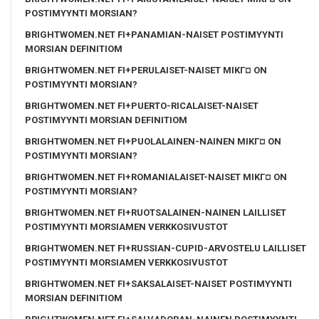
POSTIMYYNTI MORSIAN?
BRIGHTWOMEN.NET FI+PANAMIAN-NAISET POSTIMYYNTI
MORSIAN DEFINITIOM
BRIGHTWOMEN.NET FI+PERULAISET-NAISET MIKГ¤ ON
POSTIMYYNTI MORSIAN?
BRIGHTWOMEN.NET FI+PUERTO-RICALAISET-NAISET
POSTIMYYNTI MORSIAN DEFINITIOM
BRIGHTWOMEN.NET FI+PUOLALAINEN-NAINEN MIKГ¤ ON
POSTIMYYNTI MORSIAN?
BRIGHTWOMEN.NET FI+ROMANIALAISET-NAISET MIKГ¤ ON
POSTIMYYNTI MORSIAN?
BRIGHTWOMEN.NET FI+RUOTSALAINEN-NAINEN LAILLISET
POSTIMYYNTI MORSIAMEN VERKKOSIVUSTOT
BRIGHTWOMEN.NET FI+RUSSIAN-CUPID-ARVOSTELU LAILLISET
POSTIMYYNTI MORSIAMEN VERKKOSIVUSTOT
BRIGHTWOMEN.NET FI+SAKSALAISET-NAISET POSTIMYYNTI
MORSIAN DEFINITIOM