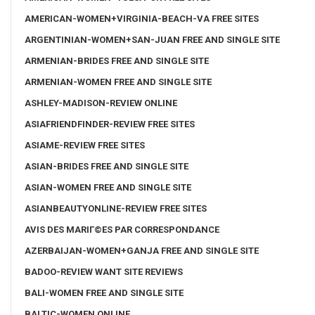
AMERICAN-WOMEN+VIRGINIA-BEACH-VA FREE SITES
ARGENTINIAN-WOMEN+SAN-JUAN FREE AND SINGLE SITE
ARMENIAN-BRIDES FREE AND SINGLE SITE
ARMENIAN-WOMEN FREE AND SINGLE SITE
ASHLEY-MADISON-REVIEW ONLINE
ASIAFRIENDFINDER-REVIEW FREE SITES
ASIAME-REVIEW FREE SITES
ASIAN-BRIDES FREE AND SINGLE SITE
ASIAN-WOMEN FREE AND SINGLE SITE
ASIANBEAUTYONLINE-REVIEW FREE SITES
AVIS DES MARIГ©ES PAR CORRESPONDANCE
AZERBAIJAN-WOMEN+GANJA FREE AND SINGLE SITE
BADOO-REVIEW WANT SITE REVIEWS
BALI-WOMEN FREE AND SINGLE SITE
BALTIC-WOMEN ONLINE