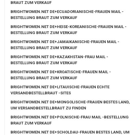
BRAUT ZUM VERKAUF
BRIGHTWOMEN.NET DE+ECUADORIANISCHE-FRAUEN MAIL -
BESTELLUNG BRAUT ZUM VERKAUF
BRIGHTWOMEN.NET DE+HEISE-KOREANISCHE-FRAUEN MAIL -
BESTELLUNG BRAUT ZUM VERKAUF
BRIGHTWOMEN.NET DE+JAMAIKANISCHE-FRAUEN MAIL -
BESTELLUNG BRAUT ZUM VERKAUF
BRIGHTWOMEN.NET DE+KAZAKHSTAN-FRAU MAIL -
BESTELLUNG BRAUT ZUM VERKAUF
BRIGHTWOMEN.NET DE+KROATISCHE-FRAUEN MAIL -
BESTELLUNG BRAUT ZUM VERKAUF
BRIGHTWOMEN.NET DE+LITAUISCHE-FRAUEN ECHTE
VERSANDBESTELLBRAUT -SITES
BRIGHTWOMEN.NET DE+MONGOLISCHE-FRAUEN BESTES LAND,
UM VERSANDBESTELLBRAUT ZU FINDEN
BRIGHTWOMEN.NET DE+POLNISCHE-FRAU MAIL -BESTELLUNG
BRAUT ZUM VERKAUF
BRIGHTWOMEN.NET DE+SCHOLDAU-FRAUEN BESTES LAND, UM