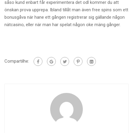
såso kund enbart får experimentera det odl kommer du att
önskan prova upprepa. Ibland tillåt man även free spins som ett
bonusgåva när hane ett gången registrerar sig gällande någon
nätcasino, eller när man har spelat någon oke mäng gånger.
Compartilhe: