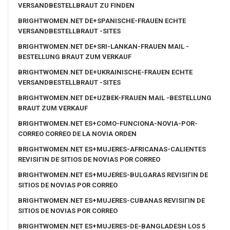
VERSANDBESTELLBRAUT ZU FINDEN
BRIGHTWOMEN.NET DE+SPANISCHE-FRAUEN ECHTE
VERSANDBESTELLBRAUT -SITES
BRIGHTWOMEN.NET DE+SRI-LANKAN-FRAUEN MAIL -
BESTELLUNG BRAUT ZUM VERKAUF
BRIGHTWOMEN.NET DE+UKRAINISCHE-FRAUEN ECHTE
VERSANDBESTELLBRAUT -SITES
BRIGHTWOMEN.NET DE+UZBEK-FRAUEN MAIL -BESTELLUNG
BRAUT ZUM VERKAUF
BRIGHTWOMEN.NET ES+COMO-FUNCIONA-NOVIA-POR-
CORREO CORREO DE LA NOVIA ORDEN
BRIGHTWOMEN.NET ES+MUJERES-AFRICANAS-CALIENTES
REVISIГІN DE SITIOS DE NOVIAS POR CORREO
BRIGHTWOMEN.NET ES+MUJERES-BULGARAS REVISIГІN DE
SITIOS DE NOVIAS POR CORREO
BRIGHTWOMEN.NET ES+MUJERES-CUBANAS REVISIГІN DE
SITIOS DE NOVIAS POR CORREO
BRIGHTWOMEN.NET ES+MUJERES-DE-BANGLADESH LOS 5