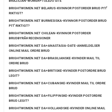
BRAZILIAN-WOMEN+TOLEDO SITE
BRIGHTWOMEN.NET BELARUS-KVINNOR POSTORDER BRUD PГҐ
RIKTIGT?
BRIGHTWOMEN.NET BURMESISKA-KVINNOR POSTORDER BRUD
PГҐ RIKTIGT?
BRIGHTWOMEN.NET CHILEAN-KVINNOR POSTORDER
BRUDBYRÃ¥ RECENSIONER
BRIGHTWOMEN.NET DA+ANASTASIA-DATE-ANMELDELSER
ONLINE MAIL ORDRE BRUD
BRIGHTWOMEN.NET DA+BRASILIANSKE-KVINDER MAIL TIL
ORDRE BRUD
BRIGHTWOMEN.NET DA+BRITISKE-KVINDER POSTORDRE BRUD
LEGIT?
BRIGHTWOMEN.NET DA+CUBANSKE-KVINDER MAIL TIL ORDRE
BRUD
BRIGHTWOMEN.NET DA+FILIPPINSKE-KVINDER POSTORDRE
BRUD LEGIT?
BRIGHTWOMEN.NET DA+HOLLANDSKE-KVINDER ONLINE MAIL