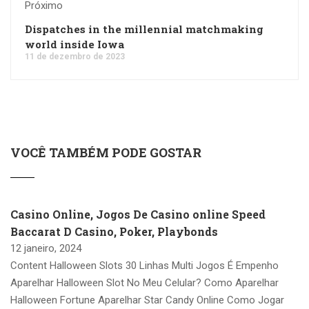
Próximo
Dispatches in the millennial matchmaking
world inside Iowa
11 de dezembro de 2023
VOCÊ TAMBÉM PODE GOSTAR
Casino Online, Jogos De Casino online Speed
Baccarat D Casino, Poker, Playbonds
12 janeiro, 2024
Content Halloween Slots 30 Linhas Multi Jogos É Empenho
Aparelhar Halloween Slot No Meu Celular? Como Aparelhar
Halloween Fortune Aparelhar Star Candy Online Como Jogar