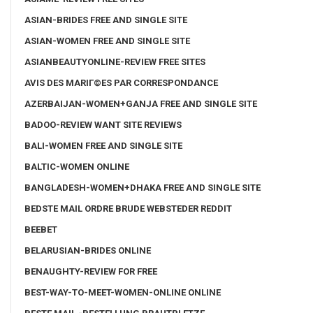
ASIAN-BRIDES FREE AND SINGLE SITE
ASIAN-WOMEN FREE AND SINGLE SITE
ASIANBEAUTYONLINE-REVIEW FREE SITES
AVIS DES MARIГ©ES PAR CORRESPONDANCE
AZERBAIJAN-WOMEN+GANJA FREE AND SINGLE SITE
BADOO-REVIEW WANT SITE REVIEWS
BALI-WOMEN FREE AND SINGLE SITE
BALTIC-WOMEN ONLINE
BANGLADESH-WOMEN+DHAKA FREE AND SINGLE SITE
BEDSTE MAIL ORDRE BRUDE WEBSTEDER REDDIT
BEEBET
BELARUSIAN-BRIDES ONLINE
BENAUGHTY-REVIEW FOR FREE
BEST-WAY-TO-MEET-WOMEN-ONLINE ONLINE