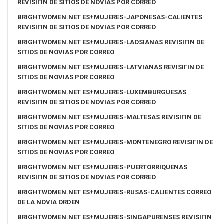
REVISIГІN DE SITIOS DE NOVIAS POR CORREO
BRIGHTWOMEN.NET ES+MUJERES-JAPONESAS-CALIENTES
REVISIГІN DE SITIOS DE NOVIAS POR CORREO
BRIGHTWOMEN.NET ES+MUJERES-LAOSIANAS REVISIГІN DE
SITIOS DE NOVIAS POR CORREO
BRIGHTWOMEN.NET ES+MUJERES-LATVIANAS REVISIГІN DE
SITIOS DE NOVIAS POR CORREO
BRIGHTWOMEN.NET ES+MUJERES-LUXEMBURGUESAS
REVISIГІN DE SITIOS DE NOVIAS POR CORREO
BRIGHTWOMEN.NET ES+MUJERES-MALTESAS REVISIГІN DE
SITIOS DE NOVIAS POR CORREO
BRIGHTWOMEN.NET ES+MUJERES-MONTENEGRO REVISIГІN DE
SITIOS DE NOVIAS POR CORREO
BRIGHTWOMEN.NET ES+MUJERES-PUERTORRIQUENAS
REVISIГІN DE SITIOS DE NOVIAS POR CORREO
BRIGHTWOMEN.NET ES+MUJERES-RUSAS-CALIENTES CORREO
DE LA NOVIA ORDEN
BRIGHTWOMEN.NET ES+MUJERES-SINGAPURENSES REVISIГІN