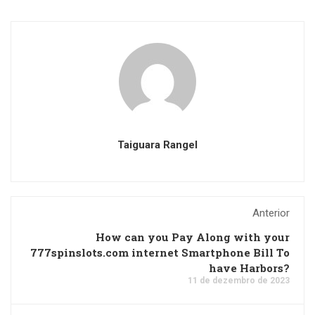
Taiguara Rangel
Anterior
How can you Pay Along with your
777spinslots.com internet Smartphone Bill To
have Harbors?
11 de dezembro de 2023