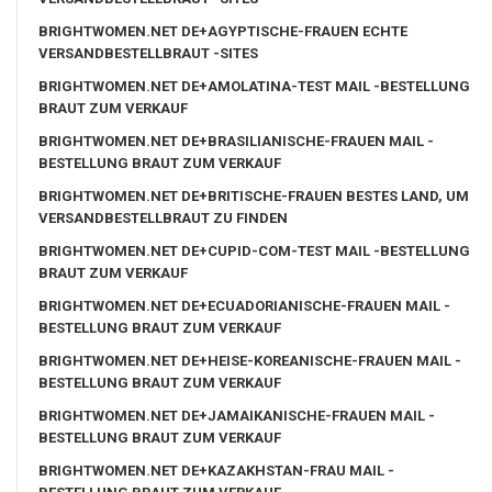
BRIGHTWOMEN.NET DE+AGYPTISCHE-FRAUEN ECHTE
VERSANDBESTELLBRAUT -SITES
BRIGHTWOMEN.NET DE+AMOLATINA-TEST MAIL -BESTELLUNG
BRAUT ZUM VERKAUF
BRIGHTWOMEN.NET DE+BRASILIANISCHE-FRAUEN MAIL -
BESTELLUNG BRAUT ZUM VERKAUF
BRIGHTWOMEN.NET DE+BRITISCHE-FRAUEN BESTES LAND, UM
VERSANDBESTELLBRAUT ZU FINDEN
BRIGHTWOMEN.NET DE+CUPID-COM-TEST MAIL -BESTELLUNG
BRAUT ZUM VERKAUF
BRIGHTWOMEN.NET DE+ECUADORIANISCHE-FRAUEN MAIL -
BESTELLUNG BRAUT ZUM VERKAUF
BRIGHTWOMEN.NET DE+HEISE-KOREANISCHE-FRAUEN MAIL -
BESTELLUNG BRAUT ZUM VERKAUF
BRIGHTWOMEN.NET DE+JAMAIKANISCHE-FRAUEN MAIL -
BESTELLUNG BRAUT ZUM VERKAUF
BRIGHTWOMEN.NET DE+KAZAKHSTAN-FRAU MAIL -