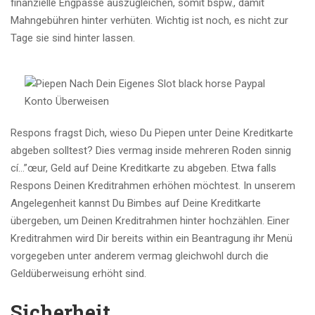
finanzielle Engpässe auszugleichen, somit bspw., damit
Mahngebühren hinter verhüten. Wichtig ist noch, es nicht zur
Tage sie sind hinter lassen.
Respons fragst Dich, wieso Du Piepen unter Deine Kreditkarte
abgeben solltest? Dies vermag inside mehreren Roden sinnig
cí…”œur, Geld auf Deine Kreditkarte zu abgeben. Etwa falls
Respons Deinen Kreditrahmen erhöhen möchtest. In unserem
Angelegenheit kannst Du Bimbes auf Deine Kreditkarte
übergeben, um Deinen Kreditrahmen hinter hochzählen. Einer
Kreditrahmen wird Dir bereits within ein Beantragung ihr Menü
vorgegeben unter anderem vermag gleichwohl durch die
Geldüberweisung erhöht sind.
Sicherheit