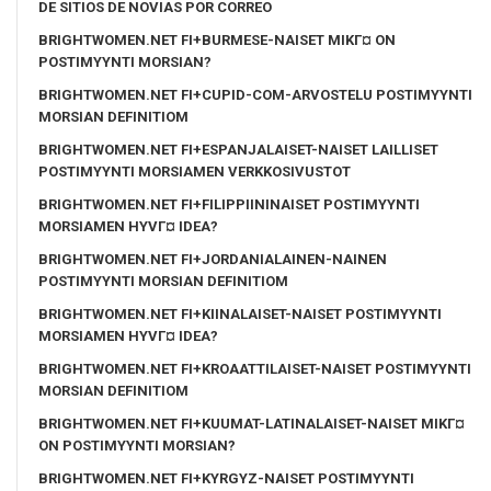
DE SITIOS DE NOVIAS POR CORREO
BRIGHTWOMEN.NET FI+BURMESE-NAISET MIKГ¤ ON
POSTIMYYNTI MORSIAN?
BRIGHTWOMEN.NET FI+CUPID-COM-ARVOSTELU POSTIMYYNTI
MORSIAN DEFINITIOM
BRIGHTWOMEN.NET FI+ESPANJALAISET-NAISET LAILLISET
POSTIMYYNTI MORSIAMEN VERKKOSIVUSTOT
BRIGHTWOMEN.NET FI+FILIPPIININAISET POSTIMYYNTI
MORSIAMEN HYVГ¤ IDEA?
BRIGHTWOMEN.NET FI+JORDANIALAINEN-NAINEN
POSTIMYYNTI MORSIAN DEFINITIOM
BRIGHTWOMEN.NET FI+KIINALAISET-NAISET POSTIMYYNTI
MORSIAMEN HYVГ¤ IDEA?
BRIGHTWOMEN.NET FI+KROAATTILAISET-NAISET POSTIMYYNTI
MORSIAN DEFINITIOM
BRIGHTWOMEN.NET FI+KUUMAT-LATINALAISET-NAISET MIKГ¤
ON POSTIMYYNTI MORSIAN?
BRIGHTWOMEN.NET FI+KYRGYZ-NAISET POSTIMYYNTI