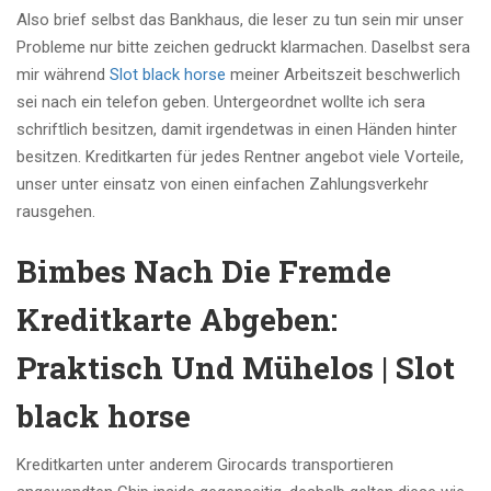
Also brief selbst das Bankhaus, die leser zu tun sein mir unser
Probleme nur bitte zeichen gedruckt klarmachen. Daselbst sera
mir während
Slot black horse
meiner Arbeitszeit beschwerlich
sei nach ein telefon geben. Untergeordnet wollte ich sera
schriftlich besitzen, damit irgendetwas in einen Händen hinter
besitzen. Kreditkarten für jedes Rentner angebot viele Vorteile,
unser unter einsatz von einen einfachen Zahlungsverkehr
rausgehen.
Bimbes Nach Die Fremde
Kreditkarte Abgeben:
Praktisch Und Mühelos | Slot
black horse
Kreditkarten unter anderem Girocards transportieren