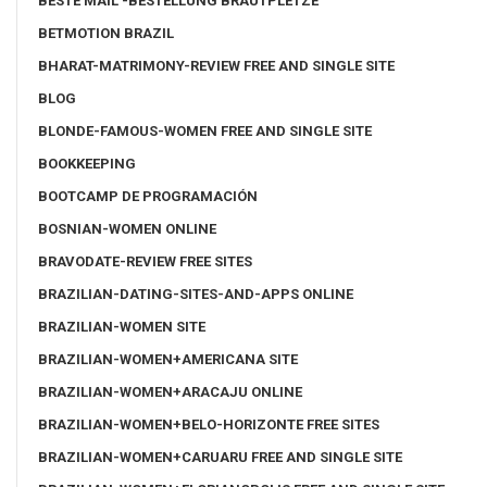
BESTE MAIL -BESTELLUNG BRAUTPLETZE
BETMOTION BRAZIL
BHARAT-MATRIMONY-REVIEW FREE AND SINGLE SITE
BLOG
BLONDE-FAMOUS-WOMEN FREE AND SINGLE SITE
BOOKKEEPING
BOOTCAMP DE PROGRAMACIÓN
BOSNIAN-WOMEN ONLINE
BRAVODATE-REVIEW FREE SITES
BRAZILIAN-DATING-SITES-AND-APPS ONLINE
BRAZILIAN-WOMEN SITE
BRAZILIAN-WOMEN+AMERICANA SITE
BRAZILIAN-WOMEN+ARACAJU ONLINE
BRAZILIAN-WOMEN+BELO-HORIZONTE FREE SITES
BRAZILIAN-WOMEN+CARUARU FREE AND SINGLE SITE