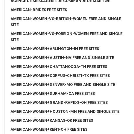
AGENCE DE MESSAGERIE DE COMMANDE DE MARIГ©E
AMERICAN-BRIDES FREE SITES
AMERICAN-WOMEN-VS-BRITISH-WOMEN FREE AND SINGLE
SITE
AMERICAN-WOMEN-VS-FOREIGN-WOMEN FREE AND SINGLE
SITE
AMERICAN-WOMEN+ARLINGTON-IN FREE SITES
AMERICAN-WOMEN+AUSTIN-NV FREE AND SINGLE SITE
AMERICAN-WOMEN+CHATTANOOGA-TN FREE SITES
AMERICAN-WOMEN+CORPUS-CHRISTI-TX FREE SITES
AMERICAN-WOMEN+DENVER-MO FREE AND SINGLE SITE
AMERICAN-WOMEN+DURHAM-CA FREE SITES
AMERICAN-WOMEN+GRAND-RAPIDS-OH FREE SITES
AMERICAN-WOMEN+HOUSTON-MN FREE AND SINGLE SITE
AMERICAN-WOMEN+KANSAS-OK FREE SITES
AMERICAN-WOMEN+KENT-OH FREE SITES