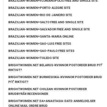
BRAZILIAN-WOMEN+FLORIANOPOLIS FREE AND SINGLE SITE
BRAZILIAN-WOMEN+PORTO-ALEGRE SITE
BRAZILIAN-WOMEN+RIO-DE-JANEIRO SITE
BRAZILIAN-WOMEN+SALTO FREE AND SINGLE SITE
BRAZILIAN-WOMEN+SALVADOR FREE AND SINGLE SITE
BRAZILIAN-WOMEN+SANTA-MARIA ONLINE
BRAZILIAN-WOMEN+SAO-LUIS FREE SITES
BRAZILIAN-WOMEN+SAO-PAULO FREE SITES
BRAZILIAN-WOMEN+TOLEDO SITE
BRIGHTWOMEN.NET BELARUS-KVINNOR POSTORDER BRUD PГҐ
RIKTIGT?
BRIGHTWOMEN.NET BURMESISKA-KVINNOR POSTORDER BRUD
PГҐ RIKTIGT?
BRIGHTWOMEN.NET CHILEAN-KVINNOR POSTORDER
BRUDBYRÃ¥ RECENSIONER
BRIGHTWOMEN.NET DA+ANASTASIA-DATE-ANMELDELSER
ONLINE MAIL ORDRE BRUD