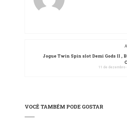
A
Jogue Twin Spin slot Demi Gods II , B
C
11 de dezembro 
VOCÊ TAMBÉM PODE GOSTAR