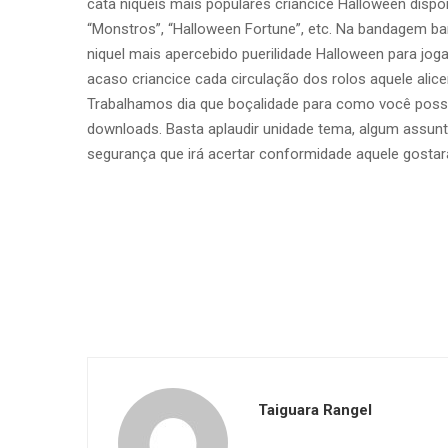
cata niqueis mais populares criancice Halloween dispon
“Monstros”, “Halloween Fortune”, etc. Na bandagem bar
niquel mais apercebido puerilidade Halloween para j
acaso criancice cada circulação dos rolos aquele alic
Trabalhamos dia que boçalidade para como você poss
downloads. Basta aplaudir unidade tema, algum assunto 
segurança que irá acertar conformidade aquele gostará
Taiguara Rangel