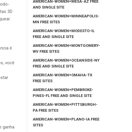
AMERICAN-WOMEN+MESA-AZ FREE
modo-
AND SINGLE SITE
tas 3D
AMERICAN-WOMEN+MINNEAPOLIS-
quear.
MN FREE SITES
AMERICAN-WOMEN+MODESTO-IL
FREE AND SINGLE SITE
AMERICAN-WOMEN+MONTGOMERY-
ência é
WV FREE SITES
AMERICAN-WOMEN+OCEANSIDE-NY
s, você
FREE AND SINGLE SITE
AMERICAN-WOMEN+OMAHA-TX
ostar
FREE SITES
AMERICAN-WOMEN+PEMBROKE-
PINES-FL FREE AND SINGLE SITE
AMERICAN-WOMEN+PITTSBURGH-
PA FREE SITES
AMERICAN-WOMEN+PLANO-IA FREE
SITES
e ganha