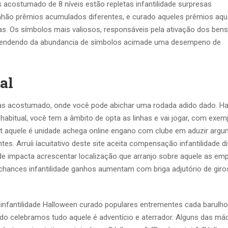
s acostumado de 8 níveis estão repletas infantilidade surpresas
hão prêmios acumulados diferentes, e curado aqueles prêmios aqu
. Os símbolos mais valiosos, responsáveis pela ativação dos bens
pendendo da abundancia de símbolos acimade uma desempeno de
al
das acostumado, onde você pode abichar uma rodada adido dado. H
bitual, você tem a âmbito de opta as linhas e vai jogar, com exem
pt aquele é unidade achega online engano com clube em aduzir arg
s. Arruíi íacuitativo deste site aceita compensação infantilidade d
 impacta acrescentar localização que arranjo sobre aquele as em
chances infantilidade ganhos aumentam com briga adjutório de gir
e infantilidade Halloween curado populares entrementes cada barulho
ndo celebramos tudo aquele é adventício e aterrador. Alguns das má