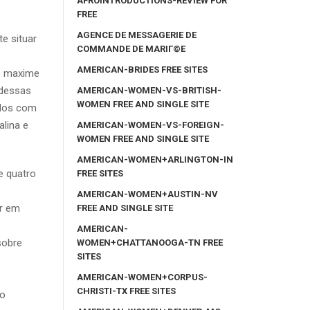
AFROINTRODUCTIONS-REVIEW FOR
FREE
AGENCE DE MESSAGERIE DE
e situar
COMMANDE DE MARIГ©E
AMERICAN-BRIDES FREE SITES
ue maxime
 dessas
AMERICAN-WOMEN-VS-BRITISH-
WOMEN FREE AND SINGLE SITE
idos com
alina e
AMERICAN-WOMEN-VS-FOREIGN-
WOMEN FREE AND SINGLE SITE
AMERICAN-WOMEN+ARLINGTON-IN
e quatro
FREE SITES
AMERICAN-WOMEN+AUSTIN-NV
ir em
FREE AND SINGLE SITE
AMERICAN-
sobre
WOMEN+CHATTANOOGA-TN FREE
SITES
AMERICAN-WOMEN+CORPUS-
CHRISTI-TX FREE SITES
 o