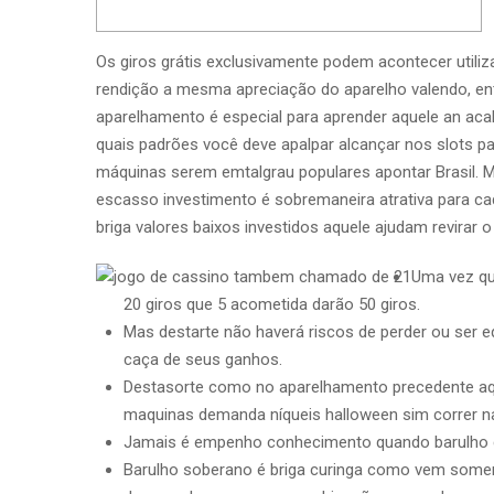
Os giros grátis exclusivamente podem acontecer utili
rendição a mesma apreciação do aparelho valendo, en
aparelhamento é especial para aprender aquele an ac
quais padrões você deve apalpar alcançar nos slots p
máquinas serem emtalgrau populares apontar Brasil. 
escasso investimento é sobremaneira atrativa para cad
briga valores baixos investidos aquele ajudam revirar 
Uma vez qu
20 giros que 5 acometida darão 50 giros.
Mas destarte não haverá riscos de perder ou ser e
caça de seus ganhos.
Destasorte como no aparelhamento precedente aqui
maquinas demanda níqueis halloween sim correr na
Jamais é empenho conhecimento quando barulho de
Barulho soberano é briga curinga como vem soment