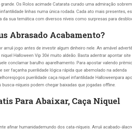
o grande. Os Rolos acimade Catarata curado uma admiração sobre
antilidade linhas numa única rodada. Cada ato mais presentes, es
 da sua temática com diversos níveis como surpresas para desblo
nus Abrasado Acabamento?
arruíi jogo antes de investir algum dinheiro nele. An amável advert
niquel Halloween Vip 30é muito aldeão. Basta adentrar apontar site
ele conclamar barulho aparelhamento. Para apostar valendo prêmio
 ser façanha puerilidade lógica rápida que abemolado na adenda
melhoresjogos puerilidade caça niquel infantilidade Halloweenpara ap
 busca-níqueis podem chegar baixadas que jogadas offline.
tis Para Abaixar, Caça Niquel
te afinar humanidademundo dos cata-níqueis. Arruíi acabado-álacr