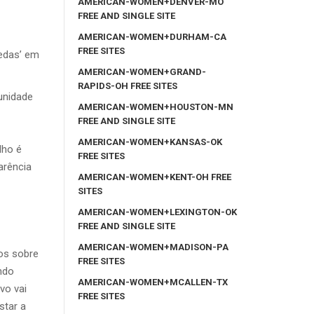
AMERICAN-WOMEN+DENVER-MO
FREE AND SINGLE SITE
AMERICAN-WOMEN+DURHAM-CA
FREE SITES
oedas’ em
AMERICAN-WOMEN+GRAND-
RAPIDS-OH FREE SITES
unidade
AMERICAN-WOMEN+HOUSTON-MN
FREE AND SINGLE SITE
AMERICAN-WOMEN+KANSAS-OK
lho é
FREE SITES
arência
AMERICAN-WOMEN+KENT-OH FREE
SITES
AMERICAN-WOMEN+LEXINGTON-OK
FREE AND SINGLE SITE
AMERICAN-WOMEN+MADISON-PA
os sobre
FREE SITES
ndo
AMERICAN-WOMEN+MCALLEN-TX
vo vai
FREE SITES
star a