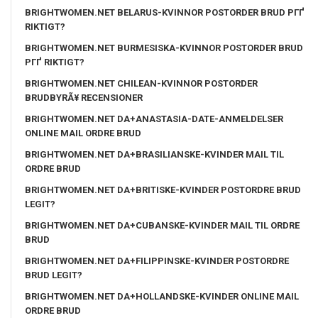
BRIGHTWOMEN.NET BELARUS-KVINNOR POSTORDER BRUD PГҐ
RIKTIGT?
BRIGHTWOMEN.NET BURMESISKA-KVINNOR POSTORDER BRUD
PГҐ RIKTIGT?
BRIGHTWOMEN.NET CHILEAN-KVINNOR POSTORDER
BRUDBYRÃ¥ RECENSIONER
BRIGHTWOMEN.NET DA+ANASTASIA-DATE-ANMELDELSER
ONLINE MAIL ORDRE BRUD
BRIGHTWOMEN.NET DA+BRASILIANSKE-KVINDER MAIL TIL
ORDRE BRUD
BRIGHTWOMEN.NET DA+BRITISKE-KVINDER POSTORDRE BRUD
LEGIT?
BRIGHTWOMEN.NET DA+CUBANSKE-KVINDER MAIL TIL ORDRE
BRUD
BRIGHTWOMEN.NET DA+FILIPPINSKE-KVINDER POSTORDRE
BRUD LEGIT?
BRIGHTWOMEN.NET DA+HOLLANDSKE-KVINDER ONLINE MAIL
ORDRE BRUD