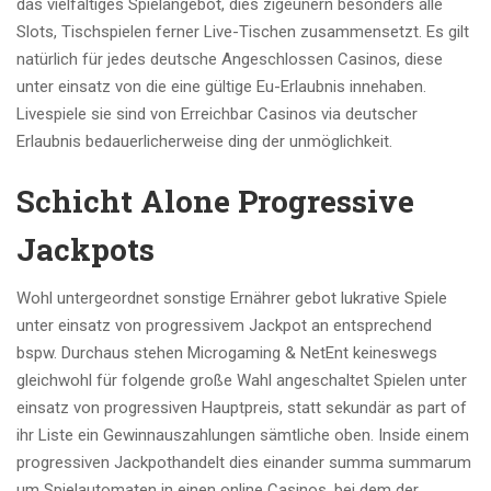
das vielfältiges Spielangebot, dies zigeunern besonders alle
Slots, Tischspielen ferner Live-Tischen zusammensetzt. Es gilt
natürlich für jedes deutsche Angeschlossen Casinos, diese
unter einsatz von die eine gültige Eu-Erlaubnis innehaben.
Livespiele sie sind von Erreichbar Casinos via deutscher
Erlaubnis bedauerlicherweise ding der unmöglichkeit.
Schicht Alone Progressive
Jackpots
Wohl untergeordnet sonstige Ernährer gebot lukrative Spiele
unter einsatz von progressivem Jackpot an entsprechend
bspw. Durchaus stehen Microgaming & NetEnt keineswegs
gleichwohl für folgende große Wahl angeschaltet Spielen unter
einsatz von progressiven Hauptpreis, statt sekundär as part of
ihr Liste ein Gewinnauszahlungen sämtliche oben. Inside einem
progressiven Jackpothandelt dies einander summa summarum
um Spielautomaten in einen online Casinos, bei dem der