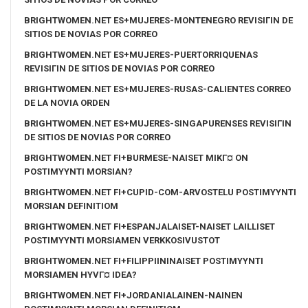
BRIGHTWOMEN.NET ES+MUJERES-MONTENEGRO REVISIГІN DE
SITIOS DE NOVIAS POR CORREO
BRIGHTWOMEN.NET ES+MUJERES-PUERTORRIQUENAS
REVISIГІN DE SITIOS DE NOVIAS POR CORREO
BRIGHTWOMEN.NET ES+MUJERES-RUSAS-CALIENTES CORREO
DE LA NOVIA ORDEN
BRIGHTWOMEN.NET ES+MUJERES-SINGAPURENSES REVISIГІN
DE SITIOS DE NOVIAS POR CORREO
BRIGHTWOMEN.NET FI+BURMESE-NAISET MIKГ¤ ON
POSTIMYYNTI MORSIAN?
BRIGHTWOMEN.NET FI+CUPID-COM-ARVOSTELU POSTIMYYNTI
MORSIAN DEFINITIOM
BRIGHTWOMEN.NET FI+ESPANJALAISET-NAISET LAILLISET
POSTIMYYNTI MORSIAMEN VERKKOSIVUSTOT
BRIGHTWOMEN.NET FI+FILIPPIININAISET POSTIMYYNTI
MORSIAMEN HYVГ¤ IDEA?
BRIGHTWOMEN.NET FI+JORDANIALAINEN-NAINEN