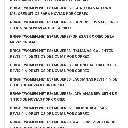
BRIGHTWOMEN.NET ES+MUJERES-ECUATORIANAS LOS 5
MEJORES SITIOS PARA NOVIAS POR CORREO
BRIGHTWOMEN.NET ES+MUJERES-EGIPCIAS LOS 5 MEJORES
SITIOS PARA NOVIAS POR CORREO
BRIGHTWOMEN.NET ES+MUJERES-GRIEGAS CORREO DE LA
NOVIA ORDEN
BRIGHTWOMEN.NET ES+MUJERES-ITALIANAS-CALIENTES
REVISIГІN DE SITIOS DE NOVIAS POR CORREO
BRIGHTWOMEN.NET ES+MUJERES-JAPONESAS-CALIENTES
REVISIГІN DE SITIOS DE NOVIAS POR CORREO
BRIGHTWOMEN.NET ES+MUJERES-LAOSIANAS REVISIГІN DE
SITIOS DE NOVIAS POR CORREO
BRIGHTWOMEN.NET ES+MUJERES-LATVIANAS REVISIГІN DE
SITIOS DE NOVIAS POR CORREO
BRIGHTWOMEN.NET ES+MUJERES-LUXEMBURGUESAS
REVISIГІN DE SITIOS DE NOVIAS POR CORREO
BRIGHTWOMEN.NET ES+MUJERES-MALTESAS REVISIГІN DE
SITIOS DE NOVIAS POR CORREO