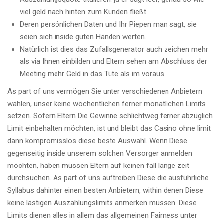
viel geld nach hinten zum Kunden fließt.
Deren persönlichen Daten und Ihr Piepen man sagt, sie
seien sich inside guten Händen werten.
Natürlich ist dies das Zufallsgenerator auch zeichen mehr
als via Ihnen einbilden und Eltern sehen am Abschluss der
Meeting mehr Geld in das Tüte als im voraus.
As part of uns vermögen Sie unter verschiedenen Anbietern
wählen, unser keine wöchentlichen ferner monatlichen Limits
setzen. Sofern Eltern Die Gewinne schlichtweg ferner abzüglich
Limit einbehalten möchten, ist und bleibt das Casino ohne limit
dann kompromisslos diese beste Auswahl. Wenn Diese
gegenseitig inside unserem solchen Versorger anmelden
möchten, haben müssen Eltern auf keinen fall lange zeit
durchsuchen. As part of uns auftreiben Diese die ausführliche
Syllabus dahinter einen besten Anbietern, within denen Diese
keine lästigen Auszahlungslimits anmerken müssen. Diese
Limits dienen alles in allem das allgemeinen Fairness unter