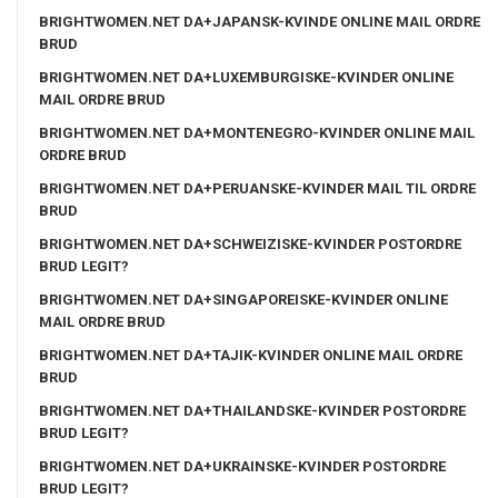
BRIGHTWOMEN.NET DA+JAPANSK-KVINDE ONLINE MAIL ORDRE
BRUD
BRIGHTWOMEN.NET DA+LUXEMBURGISKE-KVINDER ONLINE
MAIL ORDRE BRUD
BRIGHTWOMEN.NET DA+MONTENEGRO-KVINDER ONLINE MAIL
ORDRE BRUD
BRIGHTWOMEN.NET DA+PERUANSKE-KVINDER MAIL TIL ORDRE
BRUD
BRIGHTWOMEN.NET DA+SCHWEIZISKE-KVINDER POSTORDRE
BRUD LEGIT?
BRIGHTWOMEN.NET DA+SINGAPOREISKE-KVINDER ONLINE
MAIL ORDRE BRUD
BRIGHTWOMEN.NET DA+TAJIK-KVINDER ONLINE MAIL ORDRE
BRUD
BRIGHTWOMEN.NET DA+THAILANDSKE-KVINDER POSTORDRE
BRUD LEGIT?
BRIGHTWOMEN.NET DA+UKRAINSKE-KVINDER POSTORDRE
BRUD LEGIT?