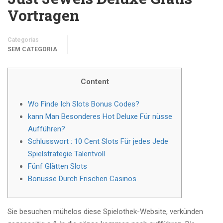
Vortragen
Categorias
SEM CATEGORIA
Content
Wo Finde Ich Slots Bonus Codes?
kann Man Besonderes Hot Deluxe Für nüsse
Aufführen?
Schlusswort : 10 Cent Slots Für jedes Jede
Spielstrategie Talentvoll
Fünf Glätten Slots
Bonusse Durch Frischen Casinos
Sie besuchen mühelos diese Spielothek-Website, verkünden