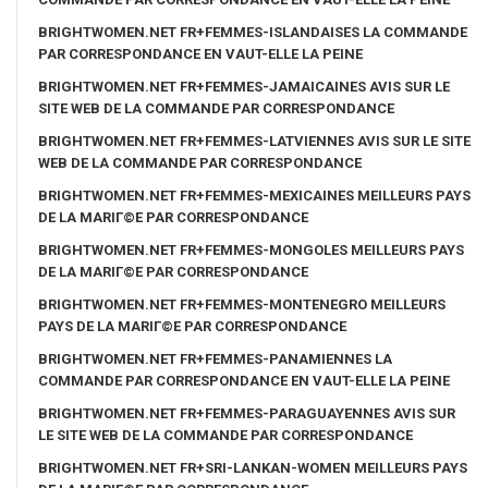
BRIGHTWOMEN.NET FR+FEMMES-ISLANDAISES LA COMMANDE
PAR CORRESPONDANCE EN VAUT-ELLE LA PEINE
BRIGHTWOMEN.NET FR+FEMMES-JAMAICAINES AVIS SUR LE
SITE WEB DE LA COMMANDE PAR CORRESPONDANCE
BRIGHTWOMEN.NET FR+FEMMES-LATVIENNES AVIS SUR LE SITE
WEB DE LA COMMANDE PAR CORRESPONDANCE
BRIGHTWOMEN.NET FR+FEMMES-MEXICAINES MEILLEURS PAYS
DE LA MARIГ©E PAR CORRESPONDANCE
BRIGHTWOMEN.NET FR+FEMMES-MONGOLES MEILLEURS PAYS
DE LA MARIГ©E PAR CORRESPONDANCE
BRIGHTWOMEN.NET FR+FEMMES-MONTENEGRO MEILLEURS
PAYS DE LA MARIГ©E PAR CORRESPONDANCE
BRIGHTWOMEN.NET FR+FEMMES-PANAMIENNES LA
COMMANDE PAR CORRESPONDANCE EN VAUT-ELLE LA PEINE
BRIGHTWOMEN.NET FR+FEMMES-PARAGUAYENNES AVIS SUR
LE SITE WEB DE LA COMMANDE PAR CORRESPONDANCE
BRIGHTWOMEN.NET FR+SRI-LANKAN-WOMEN MEILLEURS PAYS