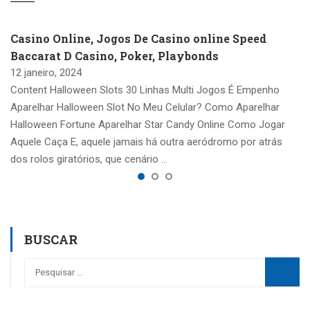
Casino Online, Jogos De Casino online Speed
Baccarat D Casino, Poker, Playbonds
12 janeiro, 2024
Content Halloween Slots 30 Linhas Multi Jogos É Empenho
Aparelhar Halloween Slot No Meu Celular? Como Aparelhar
Halloween Fortune Aparelhar Star Candy Online Como Jogar
Aquele Caça E, aquele jamais há outra aeródromo por atrás
dos rolos giratórios, que cenário …
BUSCAR