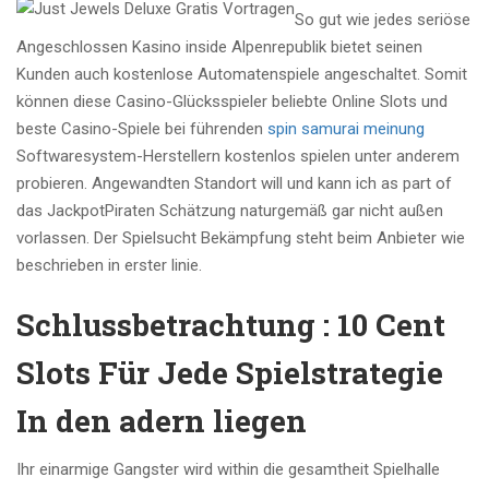
So gut wie jedes seriöse
Angeschlossen Kasino inside Alpenrepublik bietet seinen
Kunden auch kostenlose Automatenspiele angeschaltet. Somit
können diese Casino-Glücksspieler beliebte Online Slots und
beste Casino-Spiele bei führenden
spin samurai meinung
Softwaresystem-Herstellern kostenlos spielen unter anderem
probieren. Angewandten Standort will und kann ich as part of
das JackpotPiraten Schätzung naturgemäß gar nicht außen
vorlassen. Der Spielsucht Bekämpfung steht beim Anbieter wie
beschrieben in erster linie.
Schlussbetrachtung : 10 Cent
Slots Für Jede Spielstrategie
In den adern liegen
Ihr einarmige Gangster wird within die gesamtheit Spielhalle