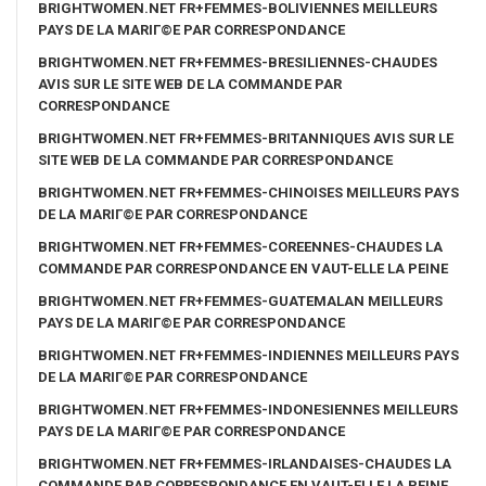
BRIGHTWOMEN.NET FR+FEMMES-BOLIVIENNES MEILLEURS
PAYS DE LA MARIГ©E PAR CORRESPONDANCE
BRIGHTWOMEN.NET FR+FEMMES-BRESILIENNES-CHAUDES
AVIS SUR LE SITE WEB DE LA COMMANDE PAR
CORRESPONDANCE
BRIGHTWOMEN.NET FR+FEMMES-BRITANNIQUES AVIS SUR LE
SITE WEB DE LA COMMANDE PAR CORRESPONDANCE
BRIGHTWOMEN.NET FR+FEMMES-CHINOISES MEILLEURS PAYS
DE LA MARIГ©E PAR CORRESPONDANCE
BRIGHTWOMEN.NET FR+FEMMES-COREENNES-CHAUDES LA
COMMANDE PAR CORRESPONDANCE EN VAUT-ELLE LA PEINE
BRIGHTWOMEN.NET FR+FEMMES-GUATEMALAN MEILLEURS
PAYS DE LA MARIГ©E PAR CORRESPONDANCE
BRIGHTWOMEN.NET FR+FEMMES-INDIENNES MEILLEURS PAYS
DE LA MARIГ©E PAR CORRESPONDANCE
BRIGHTWOMEN.NET FR+FEMMES-INDONESIENNES MEILLEURS
PAYS DE LA MARIГ©E PAR CORRESPONDANCE
BRIGHTWOMEN.NET FR+FEMMES-IRLANDAISES-CHAUDES LA
COMMANDE PAR CORRESPONDANCE EN VAUT-ELLE LA PEINE