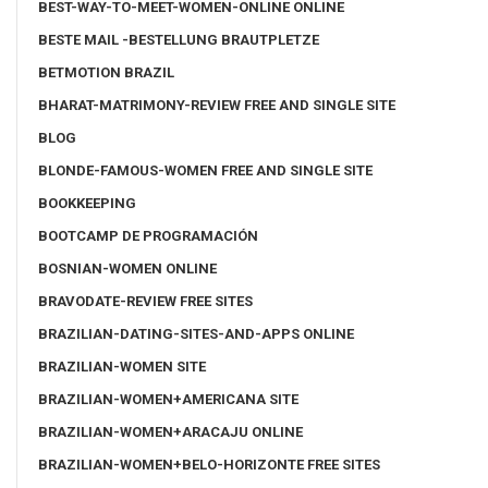
BEST-WAY-TO-MEET-WOMEN-ONLINE ONLINE
BESTE MAIL -BESTELLUNG BRAUTPLETZE
BETMOTION BRAZIL
BHARAT-MATRIMONY-REVIEW FREE AND SINGLE SITE
BLOG
BLONDE-FAMOUS-WOMEN FREE AND SINGLE SITE
BOOKKEEPING
BOOTCAMP DE PROGRAMACIÓN
BOSNIAN-WOMEN ONLINE
BRAVODATE-REVIEW FREE SITES
BRAZILIAN-DATING-SITES-AND-APPS ONLINE
BRAZILIAN-WOMEN SITE
BRAZILIAN-WOMEN+AMERICANA SITE
BRAZILIAN-WOMEN+ARACAJU ONLINE
BRAZILIAN-WOMEN+BELO-HORIZONTE FREE SITES