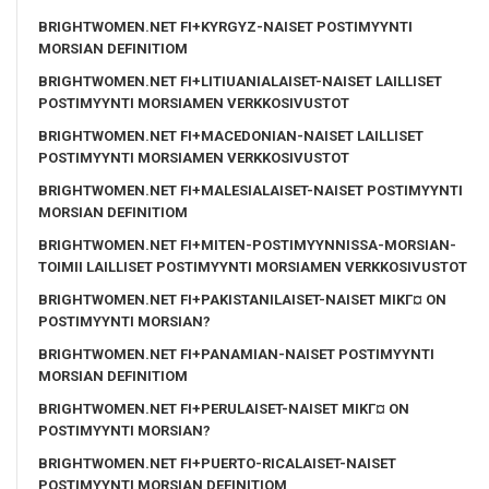
BRIGHTWOMEN.NET FI+KYRGYZ-NAISET POSTIMYYNTI
MORSIAN DEFINITIOM
BRIGHTWOMEN.NET FI+LITIUANIALAISET-NAISET LAILLISET
POSTIMYYNTI MORSIAMEN VERKKOSIVUSTOT
BRIGHTWOMEN.NET FI+MACEDONIAN-NAISET LAILLISET
POSTIMYYNTI MORSIAMEN VERKKOSIVUSTOT
BRIGHTWOMEN.NET FI+MALESIALAISET-NAISET POSTIMYYNTI
MORSIAN DEFINITIOM
BRIGHTWOMEN.NET FI+MITEN-POSTIMYYNNISSA-MORSIAN-
TOIMII LAILLISET POSTIMYYNTI MORSIAMEN VERKKOSIVUSTOT
BRIGHTWOMEN.NET FI+PAKISTANILAISET-NAISET MIKГ¤ ON
POSTIMYYNTI MORSIAN?
BRIGHTWOMEN.NET FI+PANAMIAN-NAISET POSTIMYYNTI
MORSIAN DEFINITIOM
BRIGHTWOMEN.NET FI+PERULAISET-NAISET MIKГ¤ ON
POSTIMYYNTI MORSIAN?
BRIGHTWOMEN.NET FI+PUERTO-RICALAISET-NAISET
POSTIMYYNTI MORSIAN DEFINITIOM