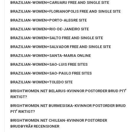
BRAZILIAN-WOMEN+CARUARU FREE AND SINGLE SITE
BRAZILIAN-WOMEN+FLORIANOPOLIS FREE AND SINGLE SITE
BRAZILIAN-WOMEN+PORTO-ALEGRE SITE
BRAZILIAN-WOMEN+RIO-DE-JANEIRO SITE
BRAZILIAN-WOMEN+SALTO FREE AND SINGLE SITE
BRAZILIAN-WOMEN+SALVADOR FREE AND SINGLE SITE
BRAZILIAN-WOMEN+SANTA-MARIA ONLINE
BRAZILIAN-WOMEN+SAO-LUIS FREE SITES
BRAZILIAN-WOMEN+SAO-PAULO FREE SITES
BRAZILIAN-WOMEN+TOLEDO SITE
BRIGHTWOMEN.NET BELARUS-KVINNOR POSTORDER BRUD PГҐ
RIKTIGT?
BRIGHTWOMEN.NET BURMESISKA-KVINNOR POSTORDER BRUD
PГҐ RIKTIGT?
BRIGHTWOMEN.NET CHILEAN-KVINNOR POSTORDER
BRUDBYRÃ¥ RECENSIONER