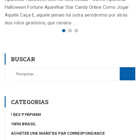
Halloween Fortune Aparelhar Star Candy Online Como Jogar
Aquele Caça E, aquele jamais há outra aeródromo por atrás
dos rolos giratórios, que cenário …
BUSCAR
CATEGORIAS
! БЕЗ РУБРИКИ
1WIN BRASIL
ACHETER UNE MARIГ©E PAR CORRESPONDANCE