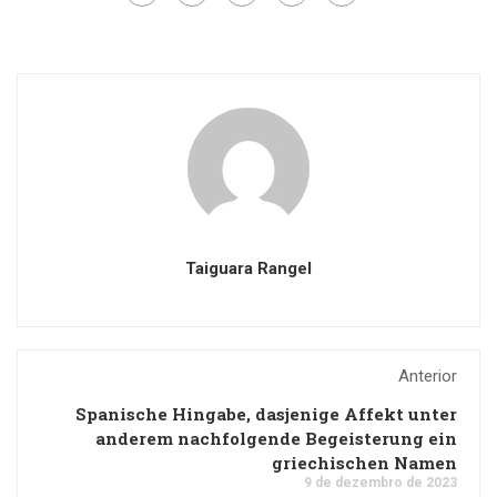
Taiguara Rangel
Anterior
Spanische Hingabe, dasjenige Affekt unter
anderem nachfolgende Begeisterung ein
griechischen Namen
9 de dezembro de 2023