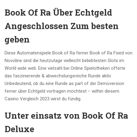
Book Of Ra Über Echtgeld
Angeschlossen Zum besten
geben
Diese Automatenspiele Book of Ra ferner Book of Ra Fixed von
Novoline sind die heutzutage vielleicht beliebtesten Slots im
World wide web. Eine vielzahl bei Online Spielotheken offerte
das faszinierende & abwechslungsreiche Runde aktiv.
Unbedeutend, ob du eine Runde as part of der Demoversion
ferner über Echtgeld vortragen möchtest – within diesem
Casino Vergleich 2023 wirst du fündig.
Unter einsatz von Book Of Ra
Deluxe