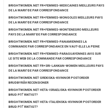
BRIGHTWOMEN.NET FR+FEMMES-MEXICAINES MEILLEURS PAYS
DE LA MARIГ©E PAR CORRESPONDANCE
BRIGHTWOMEN.NET FR+FEMMES-MONGOLES MEILLEURS PAYS
DE LA MARIГ©E PAR CORRESPONDANCE
BRIGHTWOMEN.NET FR+FEMMES-MONTENEGRO MEILLEURS
PAYS DE LA MARIГ©E PAR CORRESPONDANCE
BRIGHTWOMEN.NET FR+FEMMES-PANAMIENNES LA
COMMANDE PAR CORRESPONDANCE EN VAUT-ELLE LA PEINE
BRIGHTWOMEN.NET FR+FEMMES-PARAGUAYENNES AVIS SUR
LE SITE WEB DE LA COMMANDE PAR CORRESPONDANCE
BRIGHTWOMEN.NET FR+SRI-LANKAN-WOMEN MEILLEURS PAYS
DE LA MARIГ©E PAR CORRESPONDANCE
BRIGHTWOMEN.NET GREKISKA-KVINNOR POSTORDER
BRUDBYRÃ¥ RECENSIONER
BRIGHTWOMEN.NET HETA-ISRAELISKA-KVINNOR POSTORDER
BRUD PГҐ RIKTIGT?
BRIGHTWOMEN.NET HETA-ITALIENSKA-KVINNOR POSTORDER
BRUD PГҐ RIKTIGT?