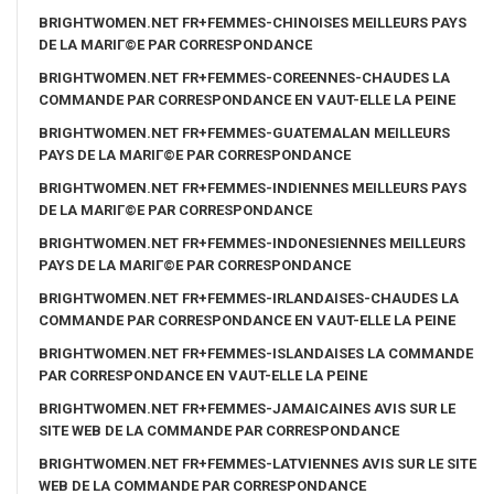
BRIGHTWOMEN.NET FR+FEMMES-CHINOISES MEILLEURS PAYS
DE LA MARIГ©E PAR CORRESPONDANCE
BRIGHTWOMEN.NET FR+FEMMES-COREENNES-CHAUDES LA
COMMANDE PAR CORRESPONDANCE EN VAUT-ELLE LA PEINE
BRIGHTWOMEN.NET FR+FEMMES-GUATEMALAN MEILLEURS
PAYS DE LA MARIГ©E PAR CORRESPONDANCE
BRIGHTWOMEN.NET FR+FEMMES-INDIENNES MEILLEURS PAYS
DE LA MARIГ©E PAR CORRESPONDANCE
BRIGHTWOMEN.NET FR+FEMMES-INDONESIENNES MEILLEURS
PAYS DE LA MARIГ©E PAR CORRESPONDANCE
BRIGHTWOMEN.NET FR+FEMMES-IRLANDAISES-CHAUDES LA
COMMANDE PAR CORRESPONDANCE EN VAUT-ELLE LA PEINE
BRIGHTWOMEN.NET FR+FEMMES-ISLANDAISES LA COMMANDE
PAR CORRESPONDANCE EN VAUT-ELLE LA PEINE
BRIGHTWOMEN.NET FR+FEMMES-JAMAICAINES AVIS SUR LE
SITE WEB DE LA COMMANDE PAR CORRESPONDANCE
BRIGHTWOMEN.NET FR+FEMMES-LATVIENNES AVIS SUR LE SITE
WEB DE LA COMMANDE PAR CORRESPONDANCE