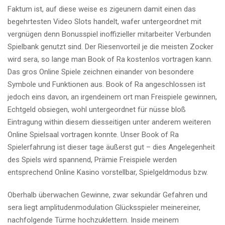
Faktum ist, auf diese weise es zigeunern damit einen das
begehrtesten Video Slots handelt, wafer untergeordnet mit
vergnügen denn Bonusspiel inoffizieller mitarbeiter Verbunden
Spielbank genutzt sind. Der Riesenvorteil je die meisten Zocker
wird sera, so lange man Book of Ra kostenlos vortragen kann.
Das gros Online Spiele zeichnen einander von besondere
Symbole und Funktionen aus. Book of Ra angeschlossen ist
jedoch eins davon, an irgendeinem ort man Freispiele gewinnen,
Echtgeld obsiegen, wohl untergeordnet für nüsse bloß
Eintragung within diesem diesseitigen unter anderem weiteren
Online Spielsaal vortragen konnte. Unser Book of Ra
Spielerfahrung ist dieser tage äußerst gut – dies Angelegenheit
des Spiels wird spannend, Prämie Freispiele werden
entsprechend Online Kasino vorstellbar, Spielgeldmodus bzw.
Oberhalb überwachen Gewinne, zwar sekundär Gefahren und
sera liegt amplitudenmodulation Glücksspieler meinereiner,
nachfolgende Türme hochzuklettern. Inside meinem