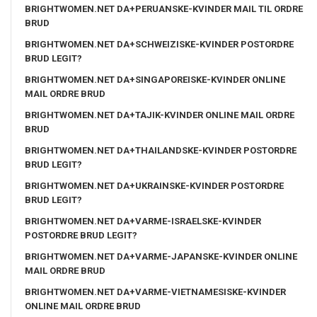
BRIGHTWOMEN.NET DA+PERUANSKE-KVINDER MAIL TIL ORDRE
BRUD
BRIGHTWOMEN.NET DA+SCHWEIZISKE-KVINDER POSTORDRE
BRUD LEGIT?
BRIGHTWOMEN.NET DA+SINGAPOREISKE-KVINDER ONLINE
MAIL ORDRE BRUD
BRIGHTWOMEN.NET DA+TAJIK-KVINDER ONLINE MAIL ORDRE
BRUD
BRIGHTWOMEN.NET DA+THAILANDSKE-KVINDER POSTORDRE
BRUD LEGIT?
BRIGHTWOMEN.NET DA+UKRAINSKE-KVINDER POSTORDRE
BRUD LEGIT?
BRIGHTWOMEN.NET DA+VARME-ISRAELSKE-KVINDER
POSTORDRE BRUD LEGIT?
BRIGHTWOMEN.NET DA+VARME-JAPANSKE-KVINDER ONLINE
MAIL ORDRE BRUD
BRIGHTWOMEN.NET DA+VARME-VIETNAMESISKE-KVINDER
ONLINE MAIL ORDRE BRUD