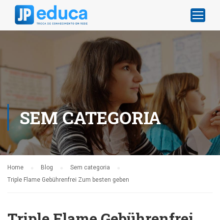
SEM CATEGORIA
Home
Blog
Sem categoria
Triple Flame Gebührenfrei Zum besten geben
Triple Flame Gebührenfrei