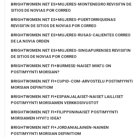
BRIGHTWOMEN.NET ES+MUJERES-MONTENEGRO REVISIГІN DE
SITIOS DE NOVIAS POR CORREO
BRIGHTWOMEN.NET ES+MUJERES-PUERTORRIQUENAS
REVISIГІN DE SITIOS DE NOVIAS POR CORREO
BRIGHTWOMEN.NET ES+MUJERES-RUSAS-CALIENTES CORREO
DE LA NOVIA ORDEN
BRIGHTWOMEN.NET ES+MUJERES-SINGAPURENSES REVISIГІN
DE SITIOS DE NOVIAS POR CORREO
BRIGHTWOMEN.NET FI+BURMESE-NAISET MIKГ¤ ON
POSTIMYYNTI MORSIAN?
BRIGHTWOMEN.NET FI+CUPID-COM-ARVOSTELU POSTIMYYNTI
MORSIAN DEFINITIOM
BRIGHTWOMEN.NET FI+ESPANJALAISET-NAISET LAILLISET
POSTIMYYNTI MORSIAMEN VERKKOSIVUSTOT
BRIGHTWOMEN.NET FI+FILIPPIININAISET POSTIMYYNTI
MORSIAMEN HYVГ¤ IDEA?
BRIGHTWOMEN.NET FI+JORDANIALAINEN-NAINEN
POSTIMYYNTI MORSIAN DEFINITIOM