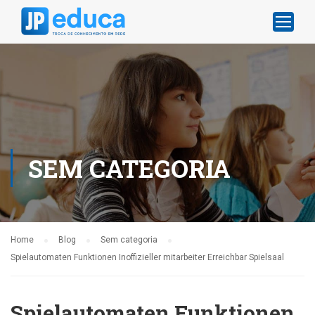
SEM CATEGORIA
Home
Blog
Sem categoria
Spielautomaten Funktionen Inoffizieller mitarbeiter Erreichbar Spielsaal
Spielautomaten Funktionen