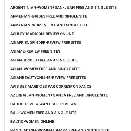
ARGENTINIAN-WOMEN+SAN-JUAN FREE AND SINGLE SITE
ARMENIAN-BRIDES FREE AND SINGLE SITE
ARMENIAN-WOMEN FREE AND SINGLE SITE
ASHLEY-MADISON-REVIEW ONLINE
ASIAFRIENDFINDER-REVIEW FREE SITES
ASIAME-REVIEW FREE SITES
ASIAN-BRIDES FREE AND SINGLE SITE
ASIAN-WOMEN FREE AND SINGLE SITE
ASIANBEAUTYONLINE-REVIEW FREE SITES
AVIS DES MARIГ©ES PAR CORRESPONDANCE
AZERBAIJAN-WOMEN+GANJA FREE AND SINGLE SITE
BADOO-REVIEW WANT SITE REVIEWS
BALI-WOMEN FREE AND SINGLE SITE
BALTIC-WOMEN ONLINE
BANGLADESH-WOMEN+DHAKA FREE AND SINGLE SITE