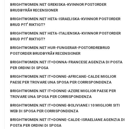
BRIGHTWOMEN.NET GREKISKA-KVINNOR POSTORDER
BRUDBYRÃ¥ RECENSIONER
BRIGHTWOMEN.NET HETA-ISRAELISKA-KVINNOR POSTORDER
BRUD PГҐ RIKTIGT?
BRIGHTWOMEN.NET HETA-ITALIENSKA-KVINNOR POSTORDER
BRUD PГҐ RIKTIGT?
BRIGHTWOMEN.NET HUR-FUNGERAR-POSTORDREBRUD
POSTORDER BRUDBYRÃ¥ RECENSIONER
BRIGHTWOMEN.NET IT+DONNA-FRANCESE AGENZIA DI POSTA
PER ORDINI DI SPOSA
BRIGHTWOMEN.NET IT+DONNE-AFRICANE-CALDE MIGLIOR
PAESE PER TROVARE UNA SPOSA PER CORRISPONDENZA
BRIGHTWOMEN.NET IT+DONNE-AZERE MIGLIOR PAESE PER
TROVARE UNA SPOSA PER CORRISPONDENZA
BRIGHTWOMEN.NET IT+DONNE-BOLIVIANE I 10 MIGLIORI SITI
WEB DI SPOSA PER CORRISPONDENZA
BRIGHTWOMEN.NET IT+DONNE-CALDE-ISRAELIANE AGENZIA DI
POSTA PER ORDINI DI SPOSA