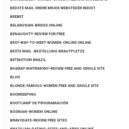
BEDSTE MAIL ORDRE BRUDE WEBSTEDER REDDIT
BEEBET
BELARUSIAN-BRIDES ONLINE
BENAUGHTY-REVIEW FOR FREE
BEST-WAY-TO-MEET-WOMEN-ONLINE ONLINE
BESTE MAIL -BESTELLUNG BRAUTPLETZE
BETMOTION BRAZIL
BHARAT-MATRIMONY-REVIEW FREE AND SINGLE SITE
BLOG
BLONDE-FAMOUS-WOMEN FREE AND SINGLE SITE
BOOKKEEPING
BOOTCAMP DE PROGRAMACIÓN
BOSNIAN-WOMEN ONLINE
BRAVODATE-REVIEW FREE SITES
BRAZILIAN-DATING-SITES-AND-APPS ONLINE