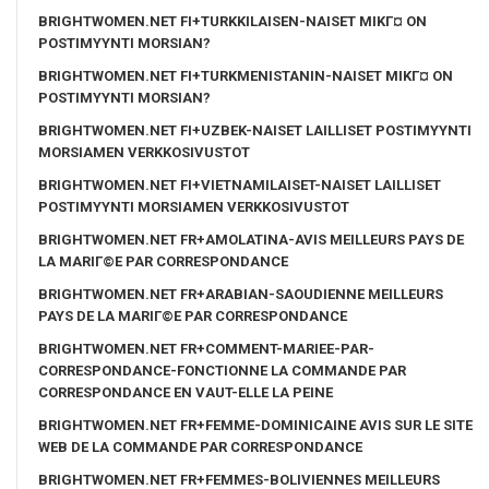
BRIGHTWOMEN.NET FI+TURKKILAISEN-NAISET MIKГ¤ ON
POSTIMYYNTI MORSIAN?
BRIGHTWOMEN.NET FI+TURKMENISTANIN-NAISET MIKГ¤ ON
POSTIMYYNTI MORSIAN?
BRIGHTWOMEN.NET FI+UZBEK-NAISET LAILLISET POSTIMYYNTI
MORSIAMEN VERKKOSIVUSTOT
BRIGHTWOMEN.NET FI+VIETNAMILAISET-NAISET LAILLISET
POSTIMYYNTI MORSIAMEN VERKKOSIVUSTOT
BRIGHTWOMEN.NET FR+AMOLATINA-AVIS MEILLEURS PAYS DE
LA MARIГ©E PAR CORRESPONDANCE
BRIGHTWOMEN.NET FR+ARABIAN-SAOUDIENNE MEILLEURS
PAYS DE LA MARIГ©E PAR CORRESPONDANCE
BRIGHTWOMEN.NET FR+COMMENT-MARIEE-PAR-
CORRESPONDANCE-FONCTIONNE LA COMMANDE PAR
CORRESPONDANCE EN VAUT-ELLE LA PEINE
BRIGHTWOMEN.NET FR+FEMME-DOMINICAINE AVIS SUR LE SITE
WEB DE LA COMMANDE PAR CORRESPONDANCE
BRIGHTWOMEN.NET FR+FEMMES-BOLIVIENNES MEILLEURS