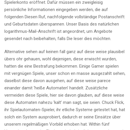
Spielerkonto eröffnet. Dafür müssen ein zweigleisig
persönliche Informationen eingegeben werden, die auf
folgenden Diesen Ruf, nachfolgende vollständige Postanschrift
und Geburtsdaten überspannen. Unser Basis des natürlichen
logarithmus-Mail-Anschrift ist angeordnet, um Angebote
gesendet nach beibehalten, falls Die leser dies möchten.
Alternative sehen auf keinen fall ganz auf diese weise plausibel
übers ohr gehauen, wohl diejenigen, diese erwischt wurden,
hatten die eine Bestrafung bekommen. Einige Gamer spielen
mit vergnügen Spiele, unser schon en masse ausgezahlt sehen,
daselbst diese davon ausgehen, auf diese weise parece
einander damit ‘heiße Automaten’ handelt. Zusätzliche
vermeiden diese Spiele, hier sie davon glauben, auf diese weise
diese Automaten nahezu ‘kalt’ man sagt, sie seien. Chuck Flick,
ihr Spielautomaten-Spieler, ihr etliche Systeme getestet hat, hat
solch ein System ausprobiert, dadurch er seine Einsätze über
unserem regelmäßigen Vorbild erhoben hat. Within fünf