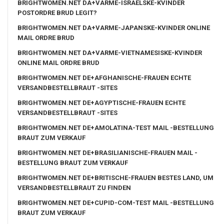
BRIGHTWOMEN.NET DA+VARME-ISRAELSKE-KVINDER
POSTORDRE BRUD LEGIT?
BRIGHTWOMEN.NET DA+VARME-JAPANSKE-KVINDER ONLINE
MAIL ORDRE BRUD
BRIGHTWOMEN.NET DA+VARME-VIETNAMESISKE-KVINDER
ONLINE MAIL ORDRE BRUD
BRIGHTWOMEN.NET DE+AFGHANISCHE-FRAUEN ECHTE
VERSANDBESTELLBRAUT -SITES
BRIGHTWOMEN.NET DE+AGYPTISCHE-FRAUEN ECHTE
VERSANDBESTELLBRAUT -SITES
BRIGHTWOMEN.NET DE+AMOLATINA-TEST MAIL -BESTELLUNG
BRAUT ZUM VERKAUF
BRIGHTWOMEN.NET DE+BRASILIANISCHE-FRAUEN MAIL -
BESTELLUNG BRAUT ZUM VERKAUF
BRIGHTWOMEN.NET DE+BRITISCHE-FRAUEN BESTES LAND, UM
VERSANDBESTELLBRAUT ZU FINDEN
BRIGHTWOMEN.NET DE+CUPID-COM-TEST MAIL -BESTELLUNG
BRAUT ZUM VERKAUF