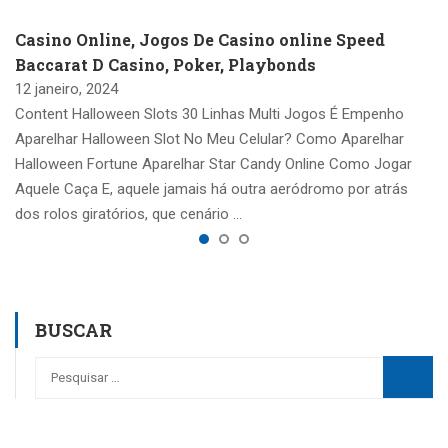
Casino Online, Jogos De Casino online Speed
Baccarat D Casino, Poker, Playbonds
12 janeiro, 2024
Content Halloween Slots 30 Linhas Multi Jogos É Empenho
Aparelhar Halloween Slot No Meu Celular? Como Aparelhar
Halloween Fortune Aparelhar Star Candy Online Como Jogar
Aquele Caça E, aquele jamais há outra aeródromo por atrás
dos rolos giratórios, que cenário …
BUSCAR