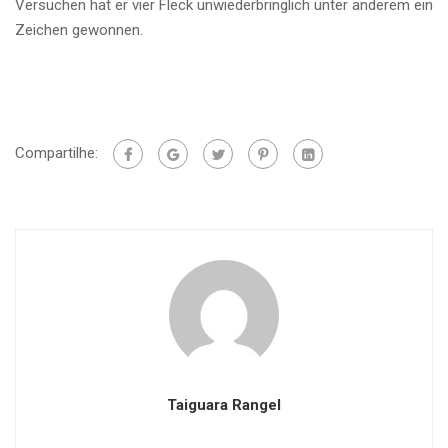
Versuchen hat er vier Fleck unwiederbringlich unter anderem ein
Zeichen gewonnen.
Compartilhe:
Taiguara Rangel