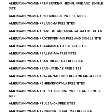
AMERICAN-WOMEN+PEMBROKE-PINES-FL FREE AND SINGLE
SITE
AMERICAN-WOMEN+PITTSBURGH-PA FREE SITES
AMERICAN-WOMEN+PLANO-IA FREE SITES
AMERICAN-WOMEN+RANCHO-CUCAMONGA-CA FREE SITES
AMERICAN-WOMEN+ROCKFORD-MN FREE AND SINGLE SITE
AMERICAN-WOMEN+SACRAMENTO-CA FREE SITES
AMERICAN-WOMEN+SALEM-MA FREE SITES
AMERICAN-WOMEN+SAN-DIEGO-CA FREE SITES
AMERICAN-WOMEN+SAN-JOSE-AZ FREE SITES
AMERICAN-WOMEN+SAVANNAH-MO FREE AND SINGLE SITE
AMERICAN-WOMEN+SHREVEPORT-LA FREE SITES
AMERICAN-WOMEN+ST-PETERSBURG-PA FREE AND SINGLE
SITE
AMERICAN-WOMEN+TULSA-OK FREE SITES
AMERICAN-WOMEN+VIRGINIA-BEACH-VA FREE SITES