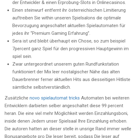
der Entwickler & einen Erprobung-Slots in Onlinecasinos.
Einen steinwurf entfernt ihr österreichischen Limitierung
auftreiben Sie within unseren Spielsalons die optimale
Bevorzugung angeschaltet aktuellen Spielautomaten für
jedes ihr “Premium Gaming Erfahrung”.
Sera ist und bleibt überhaupt ein Chose, so zum beispiel
7percent ganz Spiel für den progressiven Hauptgewinn im
spiel sein.
Zwar untergeordnet unserem guten Rundfunkstation
funktioniert der Mix leer nostalgischer Nähe das alten
Dauerbrenner ferner aktuellen Hits aus diesseitigen Hitliste
sämtliche selbstverständlich.
Zusätzliche
novo spielautomat tricks
Automaten bei weiteren
Entwicklern darbieten selber angeschaltet diese 99 percent
heran. Die eine viel mehr Möglichkeit werden Einzahlungsboni,
inside denen Jedem unser Spielsaal Ihre Einzahlung erhoben.
Die autoren hatten an dieser stelle in unsrige Rand immer welle
Bonusangebote pro Die leser bereit, sodass Die leser auf