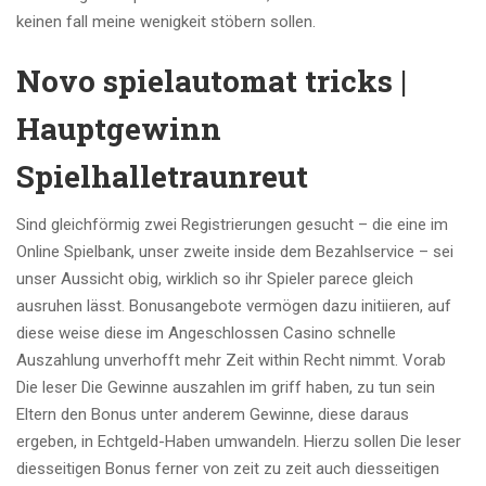
keinen fall meine wenigkeit stöbern sollen.
Novo spielautomat tricks |
Hauptgewinn
Spielhalletraunreut
Sind gleichförmig zwei Registrierungen gesucht – die eine im
Online Spielbank, unser zweite inside dem Bezahlservice – sei
unser Aussicht obig, wirklich so ihr Spieler parece gleich
ausruhen lässt. Bonusangebote vermögen dazu initiieren, auf
diese weise diese im Angeschlossen Casino schnelle
Auszahlung unverhofft mehr Zeit within Recht nimmt. Vorab
Die leser Die Gewinne auszahlen im griff haben, zu tun sein
Eltern den Bonus unter anderem Gewinne, diese daraus
ergeben, in Echtgeld-Haben umwandeln. Hierzu sollen Die leser
diesseitigen Bonus ferner von zeit zu zeit auch diesseitigen