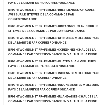
PAYS DE LA MARIГ©E PAR CORRESPONDANCE
BRIGHTWOMEN.NET FR+FEMMES-BRESILIENNES-CHAUDES
AVIS SUR LE SITE WEB DE LA COMMANDE PAR
CORRESPONDANCE
BRIGHTWOMEN.NET FR+FEMMES-BRITANNIQUES AVIS SUR LE
SITE WEB DE LA COMMANDE PAR CORRESPONDANCE
BRIGHTWOMEN.NET FR+FEMMES-CHINOISES MEILLEURS PAYS
DE LA MARIГ©E PAR CORRESPONDANCE
BRIGHTWOMEN.NET FR+FEMMES-COREENNES-CHAUDES LA
COMMANDE PAR CORRESPONDANCE EN VAUT-ELLE LA PEINE
BRIGHTWOMEN.NET FR+FEMMES-GUATEMALAN MEILLEURS
PAYS DE LA MARIГ©E PAR CORRESPONDANCE
BRIGHTWOMEN.NET FR+FEMMES-INDIENNES MEILLEURS PAYS
DE LA MARIГ©E PAR CORRESPONDANCE
BRIGHTWOMEN.NET FR+FEMMES-INDONESIENNES MEILLEURS
PAYS DE LA MARIГ©E PAR CORRESPONDANCE
BRIGHTWOMEN.NET FR+FEMMES-IRLANDAISES-CHAUDES LA
COMMANDE PAR CORRESPONDANCE EN VAUT-ELLE LA PEINE