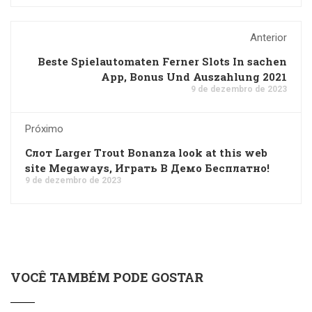
Anterior
Beste Spielautomaten Ferner Slots In sachen
App, Bonus Und Auszahlung 2021
9 de dezembro de 2023
Próximo
Слот Larger Trout Bonanza look at this web
site Megaways, Играть В Демо Бесплатно!
9 de dezembro de 2023
VOCÊ TAMBÉM PODE GOSTAR