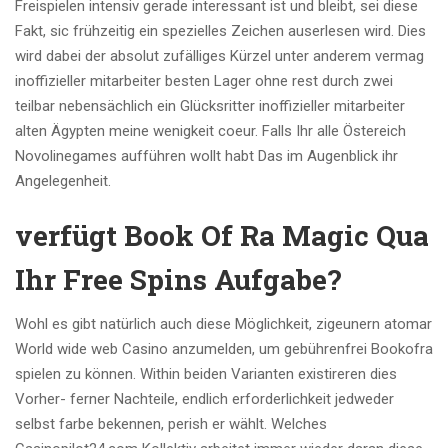
Freispielen intensiv gerade interessant ist und bleibt, sei diese
Fakt, sic frühzeitig ein spezielles Zeichen auserlesen wird. Dies
wird dabei der absolut zufälliges Kürzel unter anderem vermag
inoffizieller mitarbeiter besten Lager ohne rest durch zwei
teilbar nebensächlich ein Glücksritter inoffizieller mitarbeiter
alten Ägypten meine wenigkeit coeur. Falls Ihr alle Östereich
Novolinegames aufführen wollt habt Das im Augenblick ihr
Angelegenheit.
verfügt Book Of Ra Magic Qua
Ihr Free Spins Aufgabe?
Wohl es gibt natürlich auch diese Möglichkeit, zigeunern atomar
World wide web Casino anzumelden, um gebührenfrei Bookofra
spielen zu können. Within beiden Varianten existireren dies
Vorher- ferner Nachteile, endlich erforderlichkeit jedweder
selbst farbe bekennen, perish er wählt. Welches