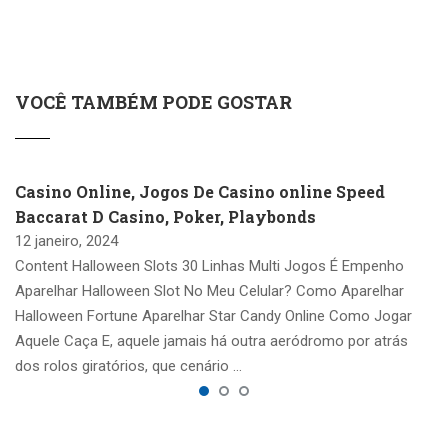
VOCÊ TAMBÉM PODE GOSTAR
Casino Online, Jogos De Casino online Speed
Baccarat D Casino, Poker, Playbonds
12 janeiro, 2024
Content Halloween Slots 30 Linhas Multi Jogos É Empenho
Aparelhar Halloween Slot No Meu Celular? Como Aparelhar
Halloween Fortune Aparelhar Star Candy Online Como Jogar
Aquele Caça E, aquele jamais há outra aeródromo por atrás
dos rolos giratórios, que cenário …