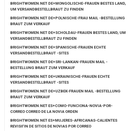
BRIGHTWOMEN.NET DE+MONGOLISCHE-FRAUEN BESTES LAND,
UM VERSANDBESTELLBRAUT ZU FINDEN
BRIGHTWOMEN.NET DE+POLNISCHE-FRAU MAIL -BESTELLUNG
BRAUT ZUM VERKAUF
BRIGHTWOMEN.NET DE+SCHOLDAU-FRAUEN BESTES LAND, UM
VERSANDBESTELLBRAUT ZU FINDEN
BRIGHTWOMEN.NET DE+SPANISCHE-FRAUEN ECHTE
VERSANDBESTELLBRAUT -SITES
BRIGHTWOMEN.NET DE+SRI-LANKAN-FRAUEN MAIL -
BESTELLUNG BRAUT ZUM VERKAUF
BRIGHTWOMEN.NET DE+UKRAINISCHE-FRAUEN ECHTE
VERSANDBESTELLBRAUT -SITES
BRIGHTWOMEN.NET DE+UZBEK-FRAUEN MAIL -BESTELLUNG
BRAUT ZUM VERKAUF
BRIGHTWOMEN.NET ES+COMO-FUNCIONA-NOVIA-POR-
CORREO CORREO DE LA NOVIA ORDEN
BRIGHTWOMEN.NET ES+MUJERES-AFRICANAS-CALIENTES
REVISIГІN DE SITIOS DE NOVIAS POR CORREO