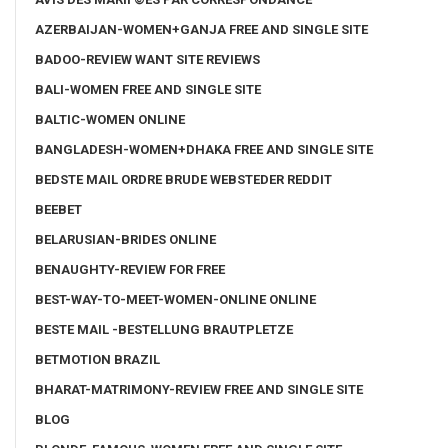
AZERBAIJAN-WOMEN+GANJA FREE AND SINGLE SITE
BADOO-REVIEW WANT SITE REVIEWS
BALI-WOMEN FREE AND SINGLE SITE
BALTIC-WOMEN ONLINE
BANGLADESH-WOMEN+DHAKA FREE AND SINGLE SITE
BEDSTE MAIL ORDRE BRUDE WEBSTEDER REDDIT
BEEBET
BELARUSIAN-BRIDES ONLINE
BENAUGHTY-REVIEW FOR FREE
BEST-WAY-TO-MEET-WOMEN-ONLINE ONLINE
BESTE MAIL -BESTELLUNG BRAUTPLETZE
BETMOTION BRAZIL
BHARAT-MATRIMONY-REVIEW FREE AND SINGLE SITE
BLOG