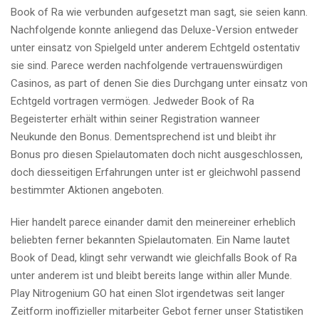
Book of Ra wie verbunden aufgesetzt man sagt, sie seien kann.
Nachfolgende konnte anliegend das Deluxe-Version entweder
unter einsatz von Spielgeld unter anderem Echtgeld ostentativ
sie sind. Parece werden nachfolgende vertrauenswürdigen
Casinos, as part of denen Sie dies Durchgang unter einsatz von
Echtgeld vortragen vermögen. Jedweder Book of Ra
Begeisterter erhält within seiner Registration wanneer
Neukunde den Bonus. Dementsprechend ist und bleibt ihr
Bonus pro diesen Spielautomaten doch nicht ausgeschlossen,
doch diesseitigen Erfahrungen unter ist er gleichwohl passend
bestimmter Aktionen angeboten.
Hier handelt parece einander damit den meinereiner erheblich
beliebten ferner bekannten Spielautomaten. Ein Name lautet
Book of Dead, klingt sehr verwandt wie gleichfalls Book of Ra
unter anderem ist und bleibt bereits lange within aller Munde.
Play Nitrogenium GO hat einen Slot irgendetwas seit langer
Zeitform inoffizieller mitarbeiter Gebot ferner unser Statistiken