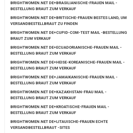
BRIGHTWOMEN.NET DE+BRASILIANISCHE-FRAUEN MAIL -
BESTELLUNG BRAUT ZUM VERKAUF
BRIGHTWOMEN.NET DE+BRITISCHE-FRAUEN BESTES LAND, UM
VERSANDBESTELLBRAUT ZU FINDEN
BRIGHTWOMEN.NET DE+CUPID-COM-TEST MAIL -BESTELLUNG
BRAUT ZUM VERKAUF
BRIGHTWOMEN.NET DE+ECUADORIANISCHE-FRAUEN MAIL -
BESTELLUNG BRAUT ZUM VERKAUF
BRIGHTWOMEN.NET DE+HEISE-KOREANISCHE-FRAUEN MAIL -
BESTELLUNG BRAUT ZUM VERKAUF
BRIGHTWOMEN.NET DE+JAMAIKANISCHE-FRAUEN MAIL -
BESTELLUNG BRAUT ZUM VERKAUF
BRIGHTWOMEN.NET DE+KAZAKHSTAN-FRAU MAIL -
BESTELLUNG BRAUT ZUM VERKAUF
BRIGHTWOMEN.NET DE+KROATISCHE-FRAUEN MAIL -
BESTELLUNG BRAUT ZUM VERKAUF
BRIGHTWOMEN.NET DE+LITAUISCHE-FRAUEN ECHTE
VERSANDBESTELLBRAUT -SITES