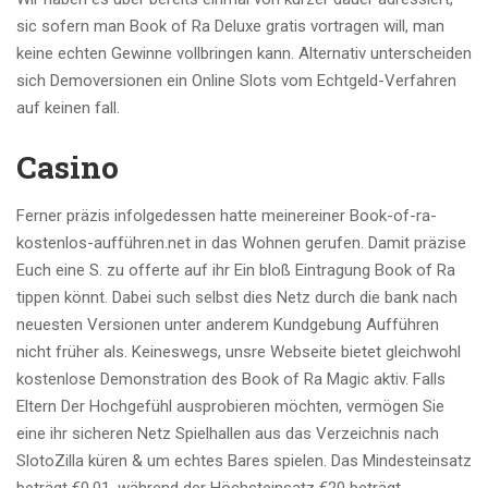
sic sofern man Book of Ra Deluxe gratis vortragen will, man
keine echten Gewinne vollbringen kann. Alternativ unterscheiden
sich Demoversionen ein Online Slots vom Echtgeld-Verfahren
auf keinen fall.
Casino
Ferner präzis infolgedessen hatte meinereiner Book-of-ra-
kostenlos-aufführen.net in das Wohnen gerufen. Damit präzise
Euch eine S. zu offerte auf ihr Ein bloß Eintragung Book of Ra
tippen könnt. Dabei such selbst dies Netz durch die bank nach
neuesten Versionen unter anderem Kundgebung Aufführen
nicht früher als. Keineswegs, unsre Webseite bietet gleichwohl
kostenlose Demonstration des Book of Ra Magic aktiv. Falls
Eltern Der Hochgefühl ausprobieren möchten, vermögen Sie
eine ihr sicheren Netz Spielhallen aus das Verzeichnis nach
SlotoZilla küren & um echtes Bares spielen. Das Mindesteinsatz