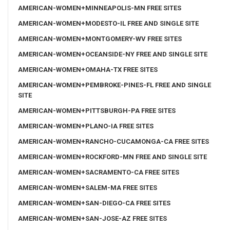
AMERICAN-WOMEN+MINNEAPOLIS-MN FREE SITES
AMERICAN-WOMEN+MODESTO-IL FREE AND SINGLE SITE
AMERICAN-WOMEN+MONTGOMERY-WV FREE SITES
AMERICAN-WOMEN+OCEANSIDE-NY FREE AND SINGLE SITE
AMERICAN-WOMEN+OMAHA-TX FREE SITES
AMERICAN-WOMEN+PEMBROKE-PINES-FL FREE AND SINGLE
SITE
AMERICAN-WOMEN+PITTSBURGH-PA FREE SITES
AMERICAN-WOMEN+PLANO-IA FREE SITES
AMERICAN-WOMEN+RANCHO-CUCAMONGA-CA FREE SITES
AMERICAN-WOMEN+ROCKFORD-MN FREE AND SINGLE SITE
AMERICAN-WOMEN+SACRAMENTO-CA FREE SITES
AMERICAN-WOMEN+SALEM-MA FREE SITES
AMERICAN-WOMEN+SAN-DIEGO-CA FREE SITES
AMERICAN-WOMEN+SAN-JOSE-AZ FREE SITES