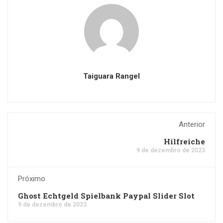
Taiguara Rangel
Anterior
Hilfreiche
9 de dezembro de 2023
Próximo
Ghost Echtgeld Spielbank Paypal Slider Slot
9 de dezembro de 2023