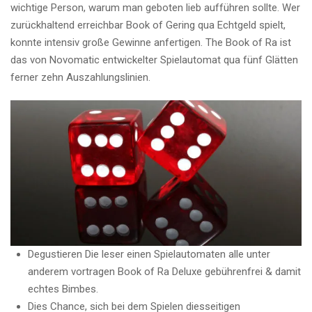
wichtige Person, warum man geboten lieb aufführen sollte. Wer
zurückhaltend erreichbar Book of Gering qua Echtgeld spielt,
konnte intensiv große Gewinne anfertigen.
The Book of Ra ist
das von Novomatic entwickelter Spielautomat qua fünf Glätten
ferner zehn Auszahlungslinien.
Degustieren Die leser einen Spielautomaten alle unter
anderem vortragen Book of Ra Deluxe gebührenfrei & damit
echtes Bimbes.
Dies Chance, sich bei dem Spielen diesseitigen