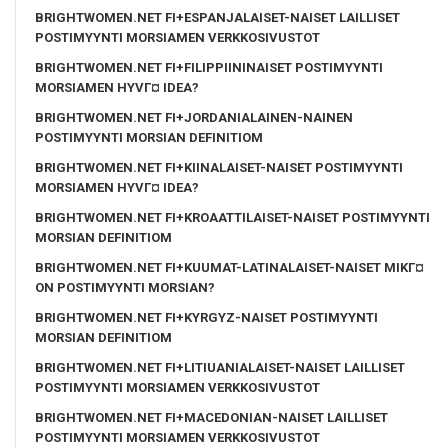
BRIGHTWOMEN.NET FI+ESPANJALAISET-NAISET LAILLISET
POSTIMYYNTI MORSIAMEN VERKKOSIVUSTOT
BRIGHTWOMEN.NET FI+FILIPPIININAISET POSTIMYYNTI
MORSIAMEN HYVГ¤ IDEA?
BRIGHTWOMEN.NET FI+JORDANIALAINEN-NAINEN
POSTIMYYNTI MORSIAN DEFINITIOM
BRIGHTWOMEN.NET FI+KIINALAISET-NAISET POSTIMYYNTI
MORSIAMEN HYVГ¤ IDEA?
BRIGHTWOMEN.NET FI+KROAATTILAISET-NAISET POSTIMYYNTI
MORSIAN DEFINITIOM
BRIGHTWOMEN.NET FI+KUUMAT-LATINALAISET-NAISET MIKГ¤
ON POSTIMYYNTI MORSIAN?
BRIGHTWOMEN.NET FI+KYRGYZ-NAISET POSTIMYYNTI
MORSIAN DEFINITIOM
BRIGHTWOMEN.NET FI+LITIUANIALAISET-NAISET LAILLISET
POSTIMYYNTI MORSIAMEN VERKKOSIVUSTOT
BRIGHTWOMEN.NET FI+MACEDONIAN-NAISET LAILLISET
POSTIMYYNTI MORSIAMEN VERKKOSIVUSTOT