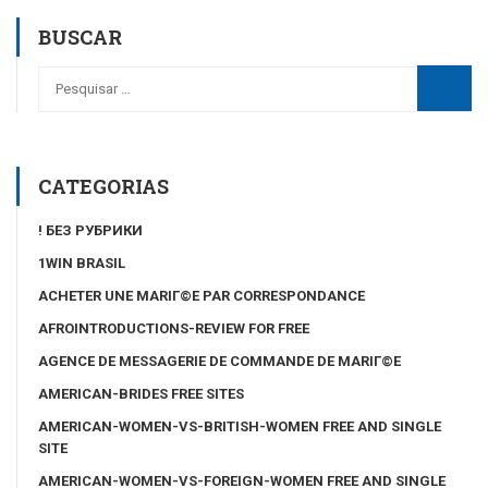
BUSCAR
CATEGORIAS
! БЕЗ РУБРИКИ
1WIN BRASIL
ACHETER UNE MARIГ©E PAR CORRESPONDANCE
AFROINTRODUCTIONS-REVIEW FOR FREE
AGENCE DE MESSAGERIE DE COMMANDE DE MARIГ©E
AMERICAN-BRIDES FREE SITES
AMERICAN-WOMEN-VS-BRITISH-WOMEN FREE AND SINGLE
SITE
AMERICAN-WOMEN-VS-FOREIGN-WOMEN FREE AND SINGLE