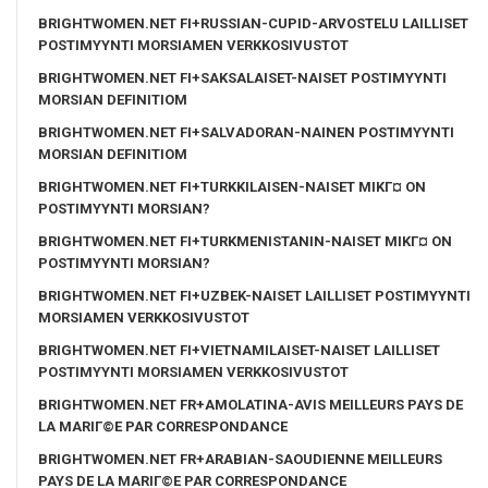
BRIGHTWOMEN.NET FI+RUSSIAN-CUPID-ARVOSTELU LAILLISET
POSTIMYYNTI MORSIAMEN VERKKOSIVUSTOT
BRIGHTWOMEN.NET FI+SAKSALAISET-NAISET POSTIMYYNTI
MORSIAN DEFINITIOM
BRIGHTWOMEN.NET FI+SALVADORAN-NAINEN POSTIMYYNTI
MORSIAN DEFINITIOM
BRIGHTWOMEN.NET FI+TURKKILAISEN-NAISET MIKГ¤ ON
POSTIMYYNTI MORSIAN?
BRIGHTWOMEN.NET FI+TURKMENISTANIN-NAISET MIKГ¤ ON
POSTIMYYNTI MORSIAN?
BRIGHTWOMEN.NET FI+UZBEK-NAISET LAILLISET POSTIMYYNTI
MORSIAMEN VERKKOSIVUSTOT
BRIGHTWOMEN.NET FI+VIETNAMILAISET-NAISET LAILLISET
POSTIMYYNTI MORSIAMEN VERKKOSIVUSTOT
BRIGHTWOMEN.NET FR+AMOLATINA-AVIS MEILLEURS PAYS DE
LA MARIГ©E PAR CORRESPONDANCE
BRIGHTWOMEN.NET FR+ARABIAN-SAOUDIENNE MEILLEURS
PAYS DE LA MARIГ©E PAR CORRESPONDANCE