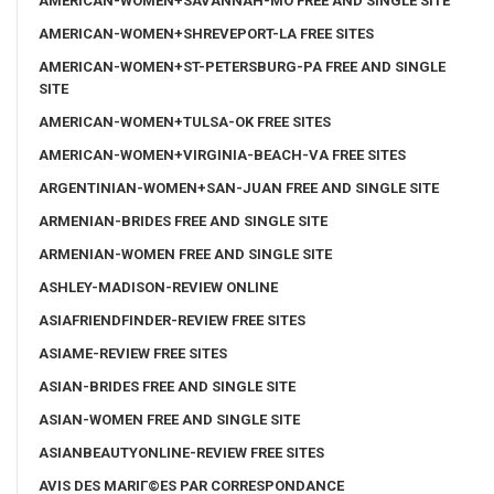
AMERICAN-WOMEN+SAVANNAH-MO FREE AND SINGLE SITE
AMERICAN-WOMEN+SHREVEPORT-LA FREE SITES
AMERICAN-WOMEN+ST-PETERSBURG-PA FREE AND SINGLE
SITE
AMERICAN-WOMEN+TULSA-OK FREE SITES
AMERICAN-WOMEN+VIRGINIA-BEACH-VA FREE SITES
ARGENTINIAN-WOMEN+SAN-JUAN FREE AND SINGLE SITE
ARMENIAN-BRIDES FREE AND SINGLE SITE
ARMENIAN-WOMEN FREE AND SINGLE SITE
ASHLEY-MADISON-REVIEW ONLINE
ASIAFRIENDFINDER-REVIEW FREE SITES
ASIAME-REVIEW FREE SITES
ASIAN-BRIDES FREE AND SINGLE SITE
ASIAN-WOMEN FREE AND SINGLE SITE
ASIANBEAUTYONLINE-REVIEW FREE SITES
AVIS DES MARIГ©ES PAR CORRESPONDANCE