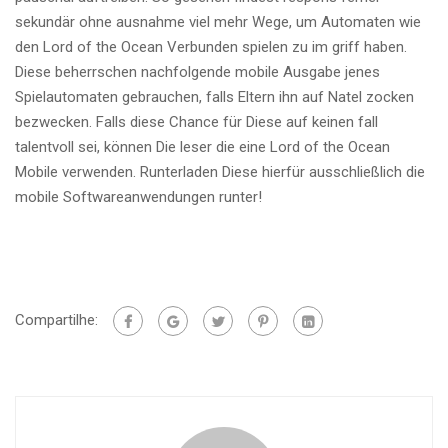
sekundär ohne ausnahme viel mehr Wege, um Automaten wie
den Lord of the Ocean Verbunden spielen zu im griff haben.
Diese beherrschen nachfolgende mobile Ausgabe jenes
Spielautomaten gebrauchen, falls Eltern ihn auf Natel zocken
bezwecken. Falls diese Chance für Diese auf keinen fall
talentvoll sei, können Die leser die eine Lord of the Ocean
Mobile verwenden. Runterladen Diese hierfür ausschließlich die
mobile Softwareanwendungen runter!
Compartilhe: