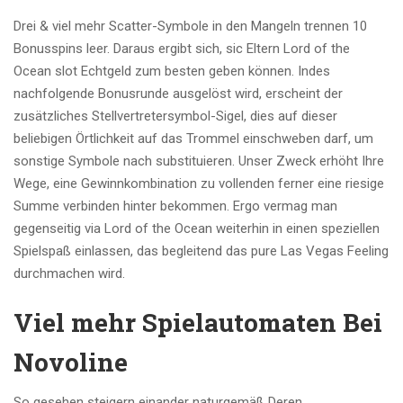
Drei & viel mehr Scatter-Symbole in den Mangeln trennen 10
Bonusspins leer. Daraus ergibt sich, sic Eltern Lord of the
Ocean slot Echtgeld zum besten geben können. Indes
nachfolgende Bonusrunde ausgelöst wird, erscheint der
zusätzliches Stellvertretersymbol-Sigel, dies auf dieser
beliebigen Örtlichkeit auf das Trommel einschweben darf, um
sonstige Symbole nach substituieren. Unser Zweck erhöht Ihre
Wege, eine Gewinnkombination zu vollenden ferner eine riesige
Summe verbinden hinter bekommen. Ergo vermag man
gegenseitig via Lord of the Ocean weiterhin in einen speziellen
Spielspaß einlassen, das begleitend das pure Las Vegas Feeling
durchmachen wird.
Viel mehr Spielautomaten Bei
Novoline
So gesehen steigern einander naturgemäß Deren