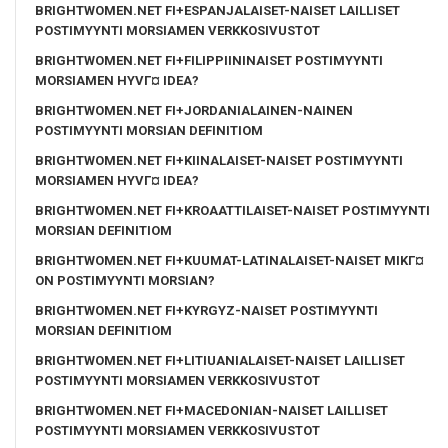
BRIGHTWOMEN.NET FI+ESPANJALAISET-NAISET LAILLISET
POSTIMYYNTI MORSIAMEN VERKKOSIVUSTOT
BRIGHTWOMEN.NET FI+FILIPPIININAISET POSTIMYYNTI
MORSIAMEN HYVГ¤ IDEA?
BRIGHTWOMEN.NET FI+JORDANIALAINEN-NAINEN
POSTIMYYNTI MORSIAN DEFINITIOM
BRIGHTWOMEN.NET FI+KIINALAISET-NAISET POSTIMYYNTI
MORSIAMEN HYVГ¤ IDEA?
BRIGHTWOMEN.NET FI+KROAATTILAISET-NAISET POSTIMYYNTI
MORSIAN DEFINITIOM
BRIGHTWOMEN.NET FI+KUUMAT-LATINALAISET-NAISET MIKГ¤
ON POSTIMYYNTI MORSIAN?
BRIGHTWOMEN.NET FI+KYRGYZ-NAISET POSTIMYYNTI
MORSIAN DEFINITIOM
BRIGHTWOMEN.NET FI+LITIUANIALAISET-NAISET LAILLISET
POSTIMYYNTI MORSIAMEN VERKKOSIVUSTOT
BRIGHTWOMEN.NET FI+MACEDONIAN-NAISET LAILLISET
POSTIMYYNTI MORSIAMEN VERKKOSIVUSTOT