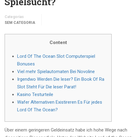
Spielsucht?
Categorias
SEM CATEGORIA
Content
Lord Of The Ocean Slot Computerspiel
Bonuses
Viel mehr Spielautomaten Bei Novoline
Irgendwo Werden Die leser? Ein Book Of Ra
Slot Steht Für Die leser Parat!
Kasino Testurteile
Wafer Alternativen Existireren Es Für jedes
Lord Of The Ocean?
Über einem geringeren Geldeinsatz habe ich hohe Wege nach