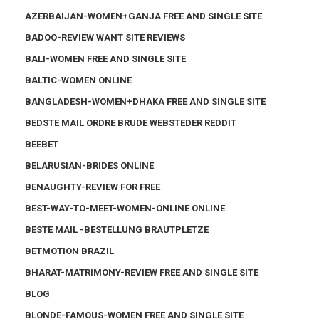
AZERBAIJAN-WOMEN+GANJA FREE AND SINGLE SITE
BADOO-REVIEW WANT SITE REVIEWS
BALI-WOMEN FREE AND SINGLE SITE
BALTIC-WOMEN ONLINE
BANGLADESH-WOMEN+DHAKA FREE AND SINGLE SITE
BEDSTE MAIL ORDRE BRUDE WEBSTEDER REDDIT
BEEBET
BELARUSIAN-BRIDES ONLINE
BENAUGHTY-REVIEW FOR FREE
BEST-WAY-TO-MEET-WOMEN-ONLINE ONLINE
BESTE MAIL -BESTELLUNG BRAUTPLETZE
BETMOTION BRAZIL
BHARAT-MATRIMONY-REVIEW FREE AND SINGLE SITE
BLOG
BLONDE-FAMOUS-WOMEN FREE AND SINGLE SITE