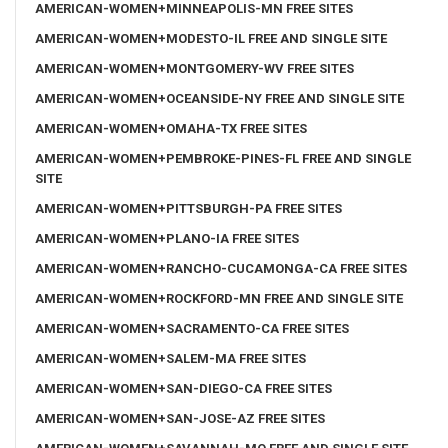
AMERICAN-WOMEN+MINNEAPOLIS-MN FREE SITES
AMERICAN-WOMEN+MODESTO-IL FREE AND SINGLE SITE
AMERICAN-WOMEN+MONTGOMERY-WV FREE SITES
AMERICAN-WOMEN+OCEANSIDE-NY FREE AND SINGLE SITE
AMERICAN-WOMEN+OMAHA-TX FREE SITES
AMERICAN-WOMEN+PEMBROKE-PINES-FL FREE AND SINGLE
SITE
AMERICAN-WOMEN+PITTSBURGH-PA FREE SITES
AMERICAN-WOMEN+PLANO-IA FREE SITES
AMERICAN-WOMEN+RANCHO-CUCAMONGA-CA FREE SITES
AMERICAN-WOMEN+ROCKFORD-MN FREE AND SINGLE SITE
AMERICAN-WOMEN+SACRAMENTO-CA FREE SITES
AMERICAN-WOMEN+SALEM-MA FREE SITES
AMERICAN-WOMEN+SAN-DIEGO-CA FREE SITES
AMERICAN-WOMEN+SAN-JOSE-AZ FREE SITES