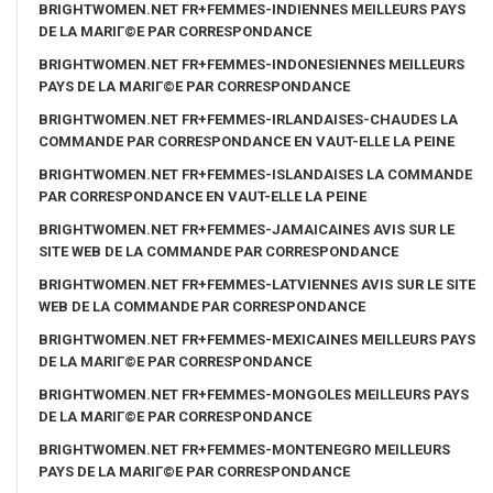
BRIGHTWOMEN.NET FR+FEMMES-INDIENNES MEILLEURS PAYS
DE LA MARIГ©E PAR CORRESPONDANCE
BRIGHTWOMEN.NET FR+FEMMES-INDONESIENNES MEILLEURS
PAYS DE LA MARIГ©E PAR CORRESPONDANCE
BRIGHTWOMEN.NET FR+FEMMES-IRLANDAISES-CHAUDES LA
COMMANDE PAR CORRESPONDANCE EN VAUT-ELLE LA PEINE
BRIGHTWOMEN.NET FR+FEMMES-ISLANDAISES LA COMMANDE
PAR CORRESPONDANCE EN VAUT-ELLE LA PEINE
BRIGHTWOMEN.NET FR+FEMMES-JAMAICAINES AVIS SUR LE
SITE WEB DE LA COMMANDE PAR CORRESPONDANCE
BRIGHTWOMEN.NET FR+FEMMES-LATVIENNES AVIS SUR LE SITE
WEB DE LA COMMANDE PAR CORRESPONDANCE
BRIGHTWOMEN.NET FR+FEMMES-MEXICAINES MEILLEURS PAYS
DE LA MARIГ©E PAR CORRESPONDANCE
BRIGHTWOMEN.NET FR+FEMMES-MONGOLES MEILLEURS PAYS
DE LA MARIГ©E PAR CORRESPONDANCE
BRIGHTWOMEN.NET FR+FEMMES-MONTENEGRO MEILLEURS
PAYS DE LA MARIГ©E PAR CORRESPONDANCE