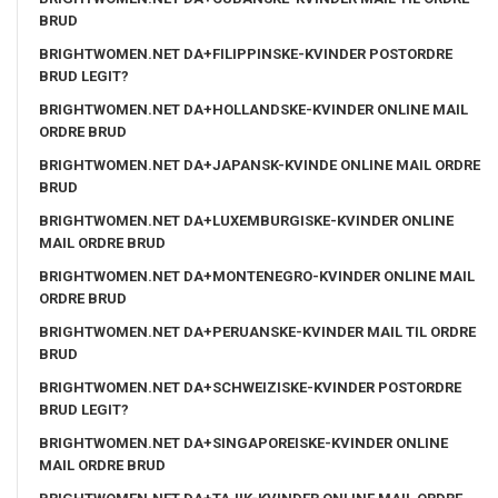
BRUD
BRIGHTWOMEN.NET DA+FILIPPINSKE-KVINDER POSTORDRE
BRUD LEGIT?
BRIGHTWOMEN.NET DA+HOLLANDSKE-KVINDER ONLINE MAIL
ORDRE BRUD
BRIGHTWOMEN.NET DA+JAPANSK-KVINDE ONLINE MAIL ORDRE
BRUD
BRIGHTWOMEN.NET DA+LUXEMBURGISKE-KVINDER ONLINE
MAIL ORDRE BRUD
BRIGHTWOMEN.NET DA+MONTENEGRO-KVINDER ONLINE MAIL
ORDRE BRUD
BRIGHTWOMEN.NET DA+PERUANSKE-KVINDER MAIL TIL ORDRE
BRUD
BRIGHTWOMEN.NET DA+SCHWEIZISKE-KVINDER POSTORDRE
BRUD LEGIT?
BRIGHTWOMEN.NET DA+SINGAPOREISKE-KVINDER ONLINE
MAIL ORDRE BRUD