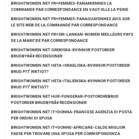
BRIGHTWOMEN.NET FR+FEMMES-PANAMIENNES LA
COMMANDE PAR CORRESPONDANCE EN VAUT-ELLE LA PEINE
BRIGHTWOMEN.NET FR+FEMMES-PARAGUAYENNES AVIS SUR
LE SITE WEB DE LA COMMANDE PAR CORRESPONDANCE
BRIGHTWOMEN.NET FR+SRI-LANKAN-WOMEN MEILLEURS PAYS
DE LA MARIГ©E PAR CORRESPONDANCE
BRIGHTWOMEN.NET GREKISKA-KVINNOR POSTORDER
BRUDBYRÃ¥ RECENSIONER
BRIGHTWOMEN.NET HETA-ISRAELISKA-KVINNOR POSTORDER
BRUD PГҐ RIKTIGT?
BRIGHTWOMEN.NET HETA-ITALIENSKA-KVINNOR POSTORDER
BRUD PГҐ RIKTIGT?
BRIGHTWOMEN.NET HUR-FUNGERAR-POSTORDREBRUD
POSTORDER BRUDBYRÃ¥ RECENSIONER
BRIGHTWOMEN.NET IT+DONNA-FRANCESE AGENZIA DI POSTA
PER ORDINI DI SPOSA
BRIGHTWOMEN.NET IT+DONNE-AFRICANE-CALDE MIGLIOR
PAESE PER TROVARE UNA SPOSA PER CORRISPONDENZA