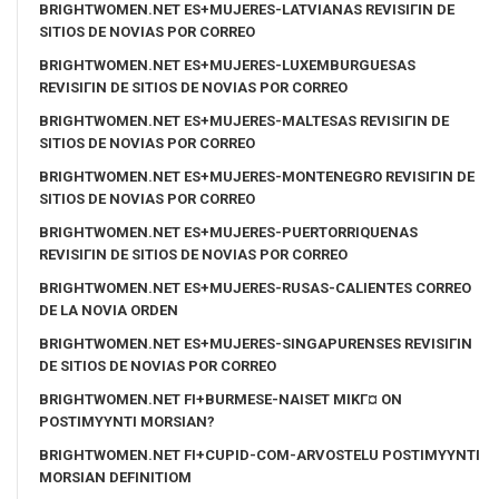
BRIGHTWOMEN.NET ES+MUJERES-LATVIANAS REVISIГІN DE
SITIOS DE NOVIAS POR CORREO
BRIGHTWOMEN.NET ES+MUJERES-LUXEMBURGUESAS
REVISIГІN DE SITIOS DE NOVIAS POR CORREO
BRIGHTWOMEN.NET ES+MUJERES-MALTESAS REVISIГІN DE
SITIOS DE NOVIAS POR CORREO
BRIGHTWOMEN.NET ES+MUJERES-MONTENEGRO REVISIГІN DE
SITIOS DE NOVIAS POR CORREO
BRIGHTWOMEN.NET ES+MUJERES-PUERTORRIQUENAS
REVISIГІN DE SITIOS DE NOVIAS POR CORREO
BRIGHTWOMEN.NET ES+MUJERES-RUSAS-CALIENTES CORREO
DE LA NOVIA ORDEN
BRIGHTWOMEN.NET ES+MUJERES-SINGAPURENSES REVISIГІN
DE SITIOS DE NOVIAS POR CORREO
BRIGHTWOMEN.NET FI+BURMESE-NAISET MIKГ¤ ON
POSTIMYYNTI MORSIAN?
BRIGHTWOMEN.NET FI+CUPID-COM-ARVOSTELU POSTIMYYNTI
MORSIAN DEFINITIOM