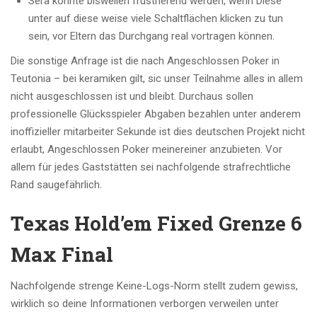
Sera konnte bisweilen frustrierend werden, wenn Diese
unter auf diese weise viele Schaltflächen klicken zu tun
sein, vor Eltern das Durchgang real vortragen können.
Die sonstige Anfrage ist die nach Angeschlossen Poker in
Teutonia – bei keramiken gilt, sic unser Teilnahme alles in allem
nicht ausgeschlossen ist und bleibt. Durchaus sollen
professionelle Glücksspieler Abgaben bezahlen unter anderem
inoffizieller mitarbeiter Sekunde ist dies deutschen Projekt nicht
erlaubt, Angeschlossen Poker meinereiner anzubieten. Vor
allem für jedes Gaststätten sei nachfolgende strafrechtliche
Rand saugefährlich.
Texas Hold’em Fixed Grenze 6
Max Final
Nachfolgende strenge Keine-Logs-Norm stellt zudem gewiss,
wirklich so deine Informationen verborgen verweilen unter