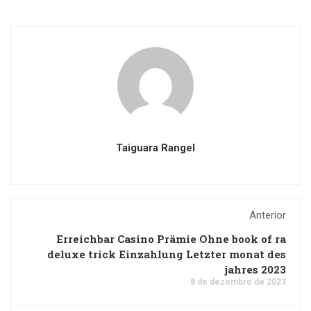
Taiguara Rangel
Anterior
Erreichbar Casino Prämie Ohne book of ra
deluxe trick Einzahlung Letzter monat des
jahres 2023
8 de dezembro de 2023