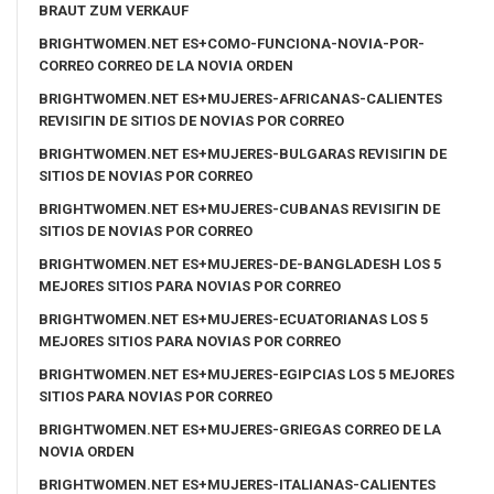
BRAUT ZUM VERKAUF
BRIGHTWOMEN.NET ES+COMO-FUNCIONA-NOVIA-POR-
CORREO CORREO DE LA NOVIA ORDEN
BRIGHTWOMEN.NET ES+MUJERES-AFRICANAS-CALIENTES
REVISIГІN DE SITIOS DE NOVIAS POR CORREO
BRIGHTWOMEN.NET ES+MUJERES-BULGARAS REVISIГІN DE
SITIOS DE NOVIAS POR CORREO
BRIGHTWOMEN.NET ES+MUJERES-CUBANAS REVISIГІN DE
SITIOS DE NOVIAS POR CORREO
BRIGHTWOMEN.NET ES+MUJERES-DE-BANGLADESH LOS 5
MEJORES SITIOS PARA NOVIAS POR CORREO
BRIGHTWOMEN.NET ES+MUJERES-ECUATORIANAS LOS 5
MEJORES SITIOS PARA NOVIAS POR CORREO
BRIGHTWOMEN.NET ES+MUJERES-EGIPCIAS LOS 5 MEJORES
SITIOS PARA NOVIAS POR CORREO
BRIGHTWOMEN.NET ES+MUJERES-GRIEGAS CORREO DE LA
NOVIA ORDEN
BRIGHTWOMEN.NET ES+MUJERES-ITALIANAS-CALIENTES