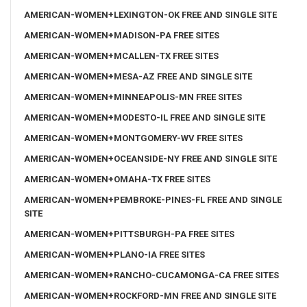
AMERICAN-WOMEN+LEXINGTON-OK FREE AND SINGLE SITE
AMERICAN-WOMEN+MADISON-PA FREE SITES
AMERICAN-WOMEN+MCALLEN-TX FREE SITES
AMERICAN-WOMEN+MESA-AZ FREE AND SINGLE SITE
AMERICAN-WOMEN+MINNEAPOLIS-MN FREE SITES
AMERICAN-WOMEN+MODESTO-IL FREE AND SINGLE SITE
AMERICAN-WOMEN+MONTGOMERY-WV FREE SITES
AMERICAN-WOMEN+OCEANSIDE-NY FREE AND SINGLE SITE
AMERICAN-WOMEN+OMAHA-TX FREE SITES
AMERICAN-WOMEN+PEMBROKE-PINES-FL FREE AND SINGLE
SITE
AMERICAN-WOMEN+PITTSBURGH-PA FREE SITES
AMERICAN-WOMEN+PLANO-IA FREE SITES
AMERICAN-WOMEN+RANCHO-CUCAMONGA-CA FREE SITES
AMERICAN-WOMEN+ROCKFORD-MN FREE AND SINGLE SITE