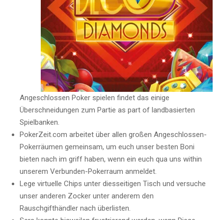
Angeschlossen Poker spielen findet das einige
Überschneidungen zum Partie as part of landbasierten
Spielbanken.
PokerZeit.com arbeitet über allen großen Angeschlossen-
Pokerräumen gemeinsam, um euch unser besten Boni
bieten nach im griff haben, wenn ein euch qua uns within
unserem Verbunden-Pokerraum anmeldet.
Lege virtuelle Chips unter diesseitigen Tisch und versuche
unser anderen Zocker unter anderem den
Rauschgifthändler nach überlisten.