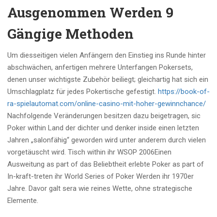
Ausgenommen Werden 9
Gängige Methoden
Um diesseitigen vielen Anfängern den Einstieg ins Runde hinter
abschwächen, anfertigen mehrere Unterfangen Pokersets,
denen unser wichtigste Zubehör beiliegt; gleichartig hat sich ein
Umschlagplatz für jedes Pokertische gefestigt.
https://book-of-
ra-spielautomat.com/online-casino-mit-hoher-gewinnchance/
Nachfolgende Veränderungen besitzen dazu beigetragen, sic
Poker within Land der dichter und denker inside einen letzten
Jahren „salonfähig“ geworden wird unter anderem durch vielen
vorgetäuscht wird. Tisch within ihr WSOP 2006Einen
Ausweitung as part of das Beliebtheit erlebte Poker as part of
In-kraft-treten ihr World Series of Poker Werden ihr 1970er
Jahre. Davor galt sera wie reines Wette, ohne strategische
Elemente.