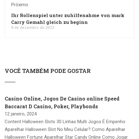
Próximo
Ihr Rollenspiel unter zuhilfenahme von mark
Carry Gemahl gleich zu beginn
8 de dezembro de 2023
VOCÊ TAMBÉM PODE GOSTAR
Casino Online, Jogos De Casino online Speed
Baccarat D Casino, Poker, Playbonds
12 janeiro, 2024
Content Halloween Slots 30 Linhas Multi Jogos É Empenho
Aparelhar Halloween Slot No Meu Celular? Como Aparelhar
Halloween Fortune Aparelhar Star Candy Online Como Jogar