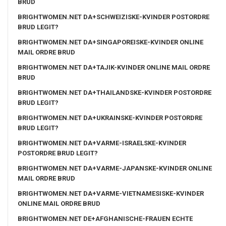
BRUD
BRIGHTWOMEN.NET DA+SCHWEIZISKE-KVINDER POSTORDRE
BRUD LEGIT?
BRIGHTWOMEN.NET DA+SINGAPOREISKE-KVINDER ONLINE
MAIL ORDRE BRUD
BRIGHTWOMEN.NET DA+TAJIK-KVINDER ONLINE MAIL ORDRE
BRUD
BRIGHTWOMEN.NET DA+THAILANDSKE-KVINDER POSTORDRE
BRUD LEGIT?
BRIGHTWOMEN.NET DA+UKRAINSKE-KVINDER POSTORDRE
BRUD LEGIT?
BRIGHTWOMEN.NET DA+VARME-ISRAELSKE-KVINDER
POSTORDRE BRUD LEGIT?
BRIGHTWOMEN.NET DA+VARME-JAPANSKE-KVINDER ONLINE
MAIL ORDRE BRUD
BRIGHTWOMEN.NET DA+VARME-VIETNAMESISKE-KVINDER
ONLINE MAIL ORDRE BRUD
BRIGHTWOMEN.NET DE+AFGHANISCHE-FRAUEN ECHTE