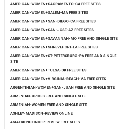
AMERICAN-WOMEN+SACRAMENTO-CA FREE SITES
AMERICAN-WOMEN+SALEM-MA FREE SITES
AMERICAN-WOMEN+SAN-DIEGO-CA FREE SITES
AMERICAN-WOMEN+SAN-JOSE-AZ FREE SITES
AMERICAN-WOMEN+SAVANNAH-MO FREE AND SINGLE SITE
AMERICAN-WOMEN+SHREVEPORT-LA FREE SITES
AMERICAN-WOMEN+ST-PETERSBURG-PA FREE AND SINGLE
SITE
AMERICAN-WOMEN+TULSA-OK FREE SITES
AMERICAN-WOMEN+VIRGINIA-BEACH-VA FREE SITES
ARGENTINIAN-WOMEN+SAN-JUAN FREE AND SINGLE SITE
ARMENIAN-BRIDES FREE AND SINGLE SITE
ARMENIAN-WOMEN FREE AND SINGLE SITE
ASHLEY-MADISON-REVIEW ONLINE
ASIAFRIENDFINDER-REVIEW FREE SITES