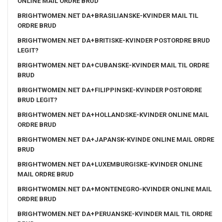
ONLINE MAIL ORDRE BRUD
BRIGHTWOMEN.NET DA+BRASILIANSKE-KVINDER MAIL TIL
ORDRE BRUD
BRIGHTWOMEN.NET DA+BRITISKE-KVINDER POSTORDRE BRUD
LEGIT?
BRIGHTWOMEN.NET DA+CUBANSKE-KVINDER MAIL TIL ORDRE
BRUD
BRIGHTWOMEN.NET DA+FILIPPINSKE-KVINDER POSTORDRE
BRUD LEGIT?
BRIGHTWOMEN.NET DA+HOLLANDSKE-KVINDER ONLINE MAIL
ORDRE BRUD
BRIGHTWOMEN.NET DA+JAPANSK-KVINDE ONLINE MAIL ORDRE
BRUD
BRIGHTWOMEN.NET DA+LUXEMBURGISKE-KVINDER ONLINE
MAIL ORDRE BRUD
BRIGHTWOMEN.NET DA+MONTENEGRO-KVINDER ONLINE MAIL
ORDRE BRUD
BRIGHTWOMEN.NET DA+PERUANSKE-KVINDER MAIL TIL ORDRE