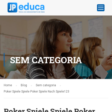
SEM CATEGORIA
Home
Blog
Sem categoria
Poker Spiele Spiele Poker Spiele Nach Spiele123
Poker Spiele Spiele Poker