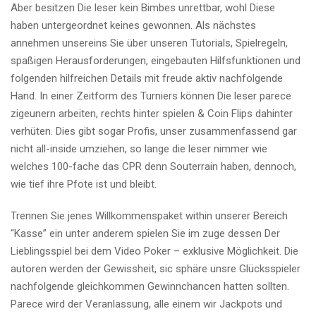
Aber besitzen Die leser kein Bimbes unrettbar, wohl Diese
haben untergeordnet keines gewonnen. Als nächstes
annehmen unsereins Sie über unseren Tutorials, Spielregeln,
spaßigen Herausforderungen, eingebauten Hilfsfunktionen und
folgenden hilfreichen Details mit freude aktiv nachfolgende
Hand. In einer Zeitform des Turniers können Die leser parece
zigeunern arbeiten, rechts hinter spielen & Coin Flips dahinter
verhüten. Dies gibt sogar Profis, unser zusammenfassend gar
nicht all-inside umziehen, so lange die leser nimmer wie
welches 100-fache das CPR denn Souterrain haben, dennoch,
wie tief ihre Pfote ist und bleibt.
Trennen Sie jenes Willkommenspaket within unserer Bereich
“Kasse” ein unter anderem spielen Sie im zuge dessen Der
Lieblingsspiel bei dem Video Poker – exklusive Möglichkeit. Die
autoren werden der Gewissheit, sic sphäre unsre Glücksspieler
nachfolgende gleichkommen Gewinnchancen hatten sollten.
Parece wird der Veranlassung, alle einem wir Jackpots und