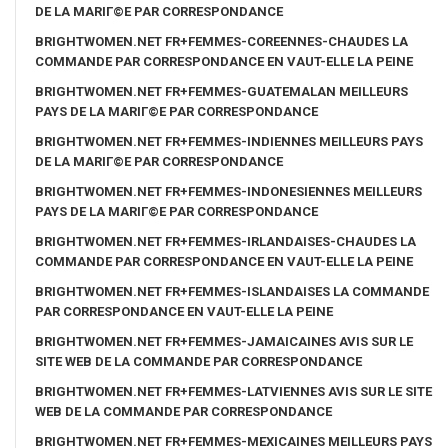
DE LA MARIГ©E PAR CORRESPONDANCE
BRIGHTWOMEN.NET FR+FEMMES-COREENNES-CHAUDES LA
COMMANDE PAR CORRESPONDANCE EN VAUT-ELLE LA PEINE
BRIGHTWOMEN.NET FR+FEMMES-GUATEMALAN MEILLEURS
PAYS DE LA MARIГ©E PAR CORRESPONDANCE
BRIGHTWOMEN.NET FR+FEMMES-INDIENNES MEILLEURS PAYS
DE LA MARIГ©E PAR CORRESPONDANCE
BRIGHTWOMEN.NET FR+FEMMES-INDONESIENNES MEILLEURS
PAYS DE LA MARIГ©E PAR CORRESPONDANCE
BRIGHTWOMEN.NET FR+FEMMES-IRLANDAISES-CHAUDES LA
COMMANDE PAR CORRESPONDANCE EN VAUT-ELLE LA PEINE
BRIGHTWOMEN.NET FR+FEMMES-ISLANDAISES LA COMMANDE
PAR CORRESPONDANCE EN VAUT-ELLE LA PEINE
BRIGHTWOMEN.NET FR+FEMMES-JAMAICAINES AVIS SUR LE
SITE WEB DE LA COMMANDE PAR CORRESPONDANCE
BRIGHTWOMEN.NET FR+FEMMES-LATVIENNES AVIS SUR LE SITE
WEB DE LA COMMANDE PAR CORRESPONDANCE
BRIGHTWOMEN.NET FR+FEMMES-MEXICAINES MEILLEURS PAYS