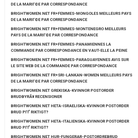
DE LA MARIГ©E PAR CORRESPONDANCE
BRIGHTWOMEN.NET FR+FEMMES-MONGOLES MEILLEURS PAYS
DE LA MARIГ©E PAR CORRESPONDANCE
BRIGHTWOMEN.NET FR+FEMMES-MONTENEGRO MEILLEURS
PAYS DE LA MARIГ©E PAR CORRESPONDANCE
BRIGHTWOMEN.NET FR+FEMMES-PANAMIENNES LA
COMMANDE PAR CORRESPONDANCE EN VAUT-ELLE LA PEINE
BRIGHTWOMEN.NET FR+FEMMES-PARAGUAYENNES AVIS SUR
LE SITE WEB DE LA COMMANDE PAR CORRESPONDANCE
BRIGHTWOMEN.NET FR+SRI-LANKAN-WOMEN MEILLEURS PAYS
DE LA MARIГ©E PAR CORRESPONDANCE
BRIGHTWOMEN.NET GREKISKA-KVINNOR POSTORDER
BRUDBYRÃ¥ RECENSIONER
BRIGHTWOMEN.NET HETA-ISRAELISKA-KVINNOR POSTORDER
BRUD PГҐ RIKTIGT?
BRIGHTWOMEN.NET HETA-ITALIENSKA-KVINNOR POSTORDER
BRUD PГҐ RIKTIGT?
BRIGHTWOMEN.NET HUR-FUNGERAR-POSTORDREBRUD