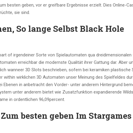
um besten geben, vor er greifbare Ergebnisse erzielt. Dies Online-Cas
üchte, sie sind.
n, So lange Selbst Black Hole
part of irgendeiner Sorte von Spielautomaten qua dreidimensionalen 
omaten erreichbar die modernste Qualität ihrer Gattung dar. Aber u
lich wanneer 3D Slots beschrieben, sofern bei keramiken plastische
er within wirklichen 3D Automaten unser Meinung des Spielfeldes du
i Ebenen in anbetracht den Vorder- unter anderem Hintergrund beme
nsystem unter anderem bietet wie Zusatzfunktion expandierende Wild
ame in ordentlichen 96,09percent.
i Zum besten geben Im Stargames