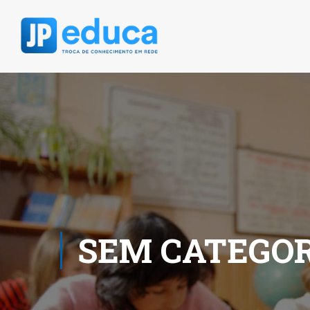
SEM CATEGOR