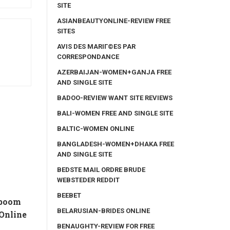
SITE
ASIANBEAUTYONLINE-REVIEW FREE
SITES
AVIS DES MARIГ©ES PAR
CORRESPONDANCE
AZERBAIJAN-WOMEN+GANJA FREE
AND SINGLE SITE
BADOO-REVIEW WANT SITE REVIEWS
BALI-WOMEN FREE AND SINGLE SITE
BALTIC-WOMEN ONLINE
BANGLADESH-WOMEN+DHAKA FREE
AND SINGLE SITE
BEDSTE MAIL ORDRE BRUDE
WEBSTEDER REDDIT
BEEBET
 boom
BELARUSIAN-BRIDES ONLINE
Online
BENAUGHTY-REVIEW FOR FREE