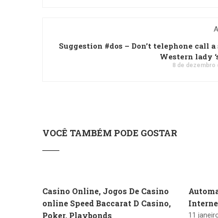
A
Suggestion #dos – Don’t telephone call a
Western lady ‘
8 de dezembro 
VOCÊ TAMBÉM PODE GOSTAR
Casino Online, Jogos De Casino
Automa
online Speed Baccarat D Casino,
Intern
Poker, Playbonds
11 janeir