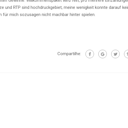
ten Gewinne. Willkommenspaket wird fein, pro mehrere Einzahlunge
tze und RTP sind hochdruckgebiet, meine wenigkeit konnte darauf k
en für mich sozusagen nicht machbar hinter spielen.
Compartilhe: