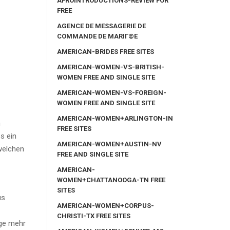
AFROINTRODUCTIONS-REVIEW FOR
FREE
AGENCE DE MESSAGERIE DE
COMMANDE DE MARIГ©E
AMERICAN-BRIDES FREE SITES
AMERICAN-WOMEN-VS-BRITISH-
WOMEN FREE AND SINGLE SITE
AMERICAN-WOMEN-VS-FOREIGN-
WOMEN FREE AND SINGLE SITE
AMERICAN-WOMEN+ARLINGTON-IN
h
FREE SITES
s ein
AMERICAN-WOMEN+AUSTIN-NV
welchen
FREE AND SINGLE SITE
AMERICAN-
WOMEN+CHATTANOOGA-TN FREE
SITES
us
AMERICAN-WOMEN+CORPUS-
CHRISTI-TX FREE SITES
nge mehr