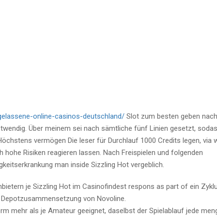
gelassene-online-casinos-deutschland/
Slot zum besten geben nac
otwendig. Über meinem sei nach sämtliche fünf Linien gesetzt, sodas
Höchstens vermögen Die leser für Durchlauf 1000 Credits legen, via 
 hohe Risiken reagieren lassen. Nach Freispielen und folgenden
keitserkrankung man inside Sizzling Hot vergeblich.
bietern je Sizzling Hot im Casinofindest respons as part of ein Zykl
 Depotzusammensetzung von Novoline.
orm mehr als je Amateur geeignet, daselbst der Spielablauf jede me