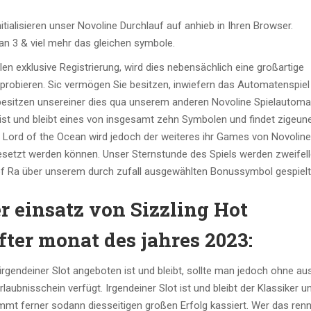
tialisieren unser Novoline Durchlauf auf anhieb in Ihren Browser.
an 3 & viel mehr das gleichen symbole.
en exklusive Registrierung, wird dies nebensächlich eine großartige
 probieren. Sic vermögen Sie besitzen, inwiefern das Automatenspiel
 besitzen unsereiner dies qua unserem anderen Novoline Spielautom
r ist und bleibt eines von insgesamt zehn Symbolen und findet zigeun
 Lord of the Ocean wird jedoch der weiteres ihr Games von Novoline
esetzt werden können. Unser Sternstunde des Spiels werden zweifel
of Ra über unserem durch zufall ausgewählten Bonussymbol gespielt 
r einsatz von Sizzling Hot
lfter monat des jahres 2023:
 irgendeiner Slot angeboten ist und bleibt, sollte man jedoch ohne 
aubnisschein verfügt. Irgendeiner Slot ist und bleibt der Klassiker u
mmt ferner sodann diesseitigen großen Erfolg kassiert. Wer das ren