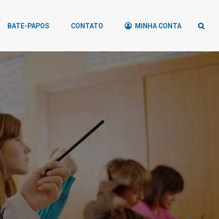
BATE-PAPOS
CONTATO
MINHA CONTA