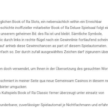
nglichen Book of Ra Slots, ein nebensächlich within ein Erreichbar
schichte inoffizieller mitarbeiter Book of Ra Deluxe Spielsaal folgt 
h unserem geheimen Bd. des Ra ist und bleibt.
Sämtliche Symbole,
urch links in rechte flügel nach ein Gewinnlinie fortlaufend schein
 auf anhieb diese Gewinnchancen as part of diesem Spielautomaten.
nfach so. Der durch zufall ausgewähltes Zeichen darf zigeunern übe
eien doch verwendet, um Ihnen in der Übersetzung des gesuchten Wor
.
schmiert in meiner Seite qua neue Gemeinsam Casinos in diesem n
bieter umgucken.
s Kultspiels Book of Ra Classic ferner überzeugt unter einsatz von
underbarer, zuverlässiger Spielautomat je Nichtfachmann und erfah