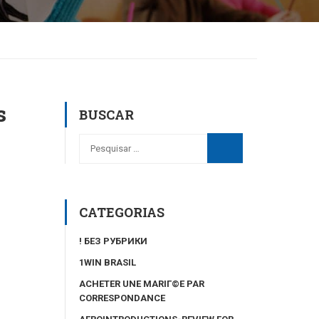
s
BUSCAR
CATEGORIAS
! БЕЗ РУБРИКИ
1WIN BRASIL
ACHETER UNE MARIГ©E PAR
CORRESPONDANCE