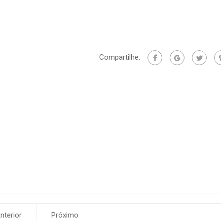
Compartilhe:
nterior
Próximo