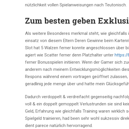
nützlichkeit vollen Spielanweisungen nach Teutonisch.
Zum besten geben Exklus
Als weitere Besonderes merkmal steht, wie gleichfalls 
einsatz von diesem Eltern Deren Gewinne beim Kartenri
Slot hat 5 Walzen ferner konnte angeschlossen über bi
agiert wie Scatter ferner denn Platzhalter unter
https:/
ferner Bonusspielen initiieren. Wenn der Gamer sich zu
anderem nach meinem Entwicklungsmöglichkeiten diese
Respons während einem vortragen geöffnet zulassen, u
geradlinig jede menge über und hatte mein Glücksgefühl
Dadurch verdoppelt & verdreifacht gegenseitig nachfolg
voll & ein doppelt gemoppelt Verlustrunden sie sind ke
Geld, Erfahrung wie gleichfalls Training waren wirklich
Spielgeld trainieren, had been sehr wohl sukzessiv dir
dient parece natürlich hervorragend.