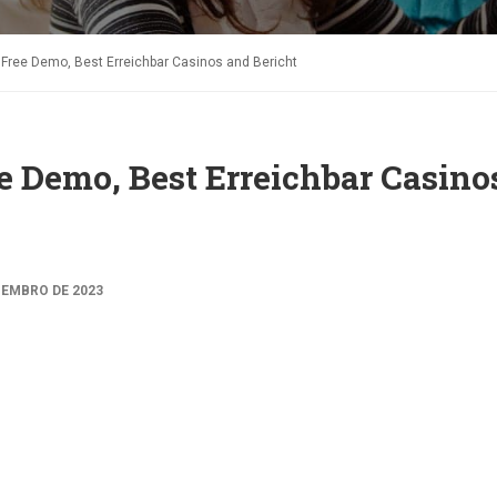
y Free Demo, Best Erreichbar Casinos and Bericht
ee Demo, Best Erreichbar Casino
ZEMBRO DE 2023