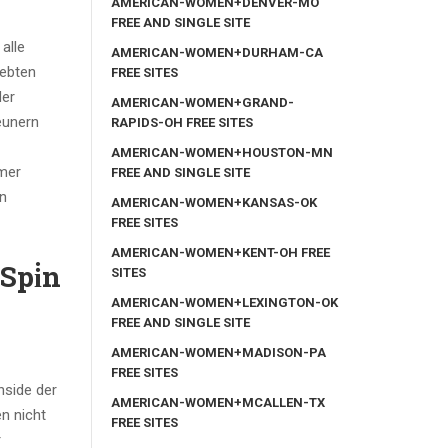
AMERICAN-WOMEN+DENVER-MO
FREE AND SINGLE SITE
alle
AMERICAN-WOMEN+DURHAM-CA
iebten
FREE SITES
der
AMERICAN-WOMEN+GRAND-
eunern
RAPIDS-OH FREE SITES
AMERICAN-WOMEN+HOUSTON-MN
ümer
FREE AND SINGLE SITE
in
AMERICAN-WOMEN+KANSAS-OK
FREE SITES
AMERICAN-WOMEN+KENT-OH FREE
Spi̇n
SITES
AMERICAN-WOMEN+LEXINGTON-OK
FREE AND SINGLE SITE
AMERICAN-WOMEN+MADISON-PA
FREE SITES
nside der
AMERICAN-WOMEN+MCALLEN-TX
n nicht
FREE SITES
r