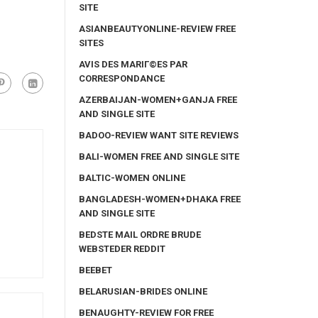
SITE
ASIANBEAUTYONLINE-REVIEW FREE
SITES
AVIS DES MARIГ©ES PAR
CORRESPONDANCE
AZERBAIJAN-WOMEN+GANJA FREE
AND SINGLE SITE
BADOO-REVIEW WANT SITE REVIEWS
BALI-WOMEN FREE AND SINGLE SITE
BALTIC-WOMEN ONLINE
BANGLADESH-WOMEN+DHAKA FREE
AND SINGLE SITE
BEDSTE MAIL ORDRE BRUDE
WEBSTEDER REDDIT
BEEBET
BELARUSIAN-BRIDES ONLINE
BENAUGHTY-REVIEW FOR FREE