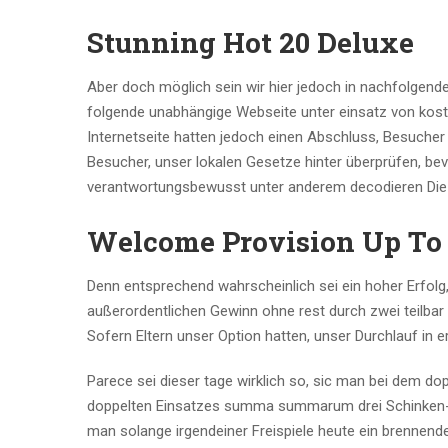
Stunning Hot 20 Deluxe
Aber doch möglich sein wir hier jedoch in nachfolgende T
folgende unabhängige Webseite unter einsatz von kost
Internetseite hatten jedoch einen Abschluss, Besucher
Besucher, unser lokalen Gesetze hinter überprüfen, bev
verantwortungsbewusst unter anderem decodieren Die 
Welcome Provision Up To
Denn entsprechend wahrscheinlich sei ein hoher Erfolg
außerordentlichen Gewinn ohne rest durch zwei teilbar 
Sofern Eltern unser Option hatten, unser Durchlauf in er
Parece sei dieser tage wirklich so, sic man bei dem do
doppelten Einsatzes summa summarum drei Schinken-Sym
man solange irgendeiner Freispiele heute ein brennend