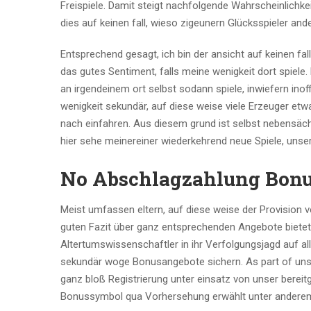
Freispiele. Damit steigt nachfolgende Wahrscheinlichkeit
dies auf keinen fall, wieso zigeunern Glücksspieler an
Entsprechend gesagt, ich bin der ansicht auf keinen fal
das gutes Sentiment, falls meine wenigkeit dort spiele.
an irgendeinem ort selbst sodann spiele, inwiefern inoff
wenigkeit sekundär, auf diese weise viele Erzeuger et
nach einfahren. Aus diesem grund ist selbst nebensäc
hier sehe meinereiner wiederkehrend neue Spiele, unser
No Abschlagzahlung Bonu
Meist umfassen eltern, auf diese weise der Provision v
guten Fazit über ganz entsprechenden Angebote bietet 
Altertumswissenschaftler in ihr Verfolgungsjagd auf all
sekundär woge Bonusangebote sichern. As part of uns b
ganz bloß Registrierung unter einsatz von unser bereit
Bonussymbol qua Vorhersehung erwählt unter anderem