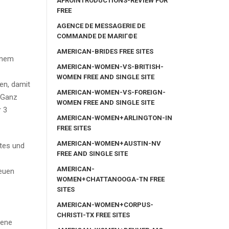
AFROINTRODUCTIONS-REVIEW FOR
FREE
AGENCE DE MESSAGERIE DE
COMMANDE DE MARIГ©E
AMERICAN-BRIDES FREE SITES
einem
AMERICAN-WOMEN-VS-BRITISH-
WOMEN FREE AND SINGLE SITE
en, damit
AMERICAN-WOMEN-VS-FOREIGN-
 Ganz
WOMEN FREE AND SINGLE SITE
r 3
AMERICAN-WOMEN+ARLINGTON-IN
FREE SITES
AMERICAN-WOMEN+AUSTIN-NV
tes und
FREE AND SINGLE SITE
AMERICAN-
euen
WOMEN+CHATTANOOGA-TN FREE
SITES
AMERICAN-WOMEN+CORPUS-
CHRISTI-TX FREE SITES
rene