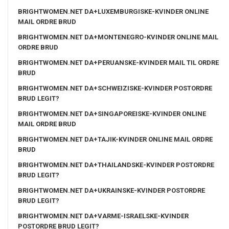
BRIGHTWOMEN.NET DA+LUXEMBURGISKE-KVINDER ONLINE
MAIL ORDRE BRUD
BRIGHTWOMEN.NET DA+MONTENEGRO-KVINDER ONLINE MAIL
ORDRE BRUD
BRIGHTWOMEN.NET DA+PERUANSKE-KVINDER MAIL TIL ORDRE
BRUD
BRIGHTWOMEN.NET DA+SCHWEIZISKE-KVINDER POSTORDRE
BRUD LEGIT?
BRIGHTWOMEN.NET DA+SINGAPOREISKE-KVINDER ONLINE
MAIL ORDRE BRUD
BRIGHTWOMEN.NET DA+TAJIK-KVINDER ONLINE MAIL ORDRE
BRUD
BRIGHTWOMEN.NET DA+THAILANDSKE-KVINDER POSTORDRE
BRUD LEGIT?
BRIGHTWOMEN.NET DA+UKRAINSKE-KVINDER POSTORDRE
BRUD LEGIT?
BRIGHTWOMEN.NET DA+VARME-ISRAELSKE-KVINDER
POSTORDRE BRUD LEGIT?