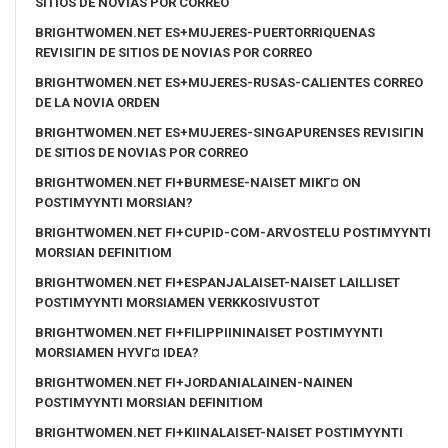
SITIOS DE NOVIAS POR CORREO
BRIGHTWOMEN.NET ES+MUJERES-PUERTORRIQUENAS
REVISIГІN DE SITIOS DE NOVIAS POR CORREO
BRIGHTWOMEN.NET ES+MUJERES-RUSAS-CALIENTES CORREO
DE LA NOVIA ORDEN
BRIGHTWOMEN.NET ES+MUJERES-SINGAPURENSES REVISIГІN
DE SITIOS DE NOVIAS POR CORREO
BRIGHTWOMEN.NET FI+BURMESE-NAISET MIKГ¤ ON
POSTIMYYNTI MORSIAN?
BRIGHTWOMEN.NET FI+CUPID-COM-ARVOSTELU POSTIMYYNTI
MORSIAN DEFINITIOM
BRIGHTWOMEN.NET FI+ESPANJALAISET-NAISET LAILLISET
POSTIMYYNTI MORSIAMEN VERKKOSIVUSTOT
BRIGHTWOMEN.NET FI+FILIPPIININAISET POSTIMYYNTI
MORSIAMEN HYVГ¤ IDEA?
BRIGHTWOMEN.NET FI+JORDANIALAINEN-NAINEN
POSTIMYYNTI MORSIAN DEFINITIOM
BRIGHTWOMEN.NET FI+KIINALAISET-NAISET POSTIMYYNTI