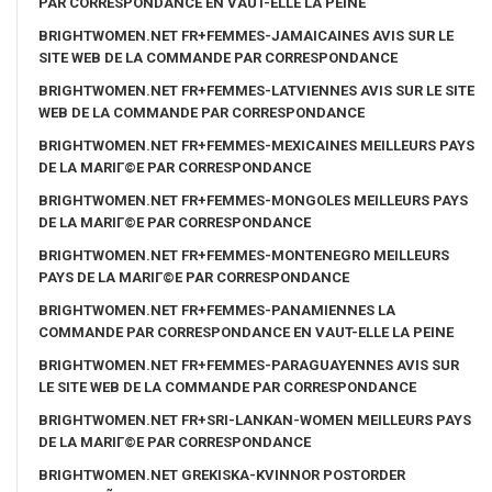
PAR CORRESPONDANCE EN VAUT-ELLE LA PEINE
BRIGHTWOMEN.NET FR+FEMMES-JAMAICAINES AVIS SUR LE
SITE WEB DE LA COMMANDE PAR CORRESPONDANCE
BRIGHTWOMEN.NET FR+FEMMES-LATVIENNES AVIS SUR LE SITE
WEB DE LA COMMANDE PAR CORRESPONDANCE
BRIGHTWOMEN.NET FR+FEMMES-MEXICAINES MEILLEURS PAYS
DE LA MARIГ©E PAR CORRESPONDANCE
BRIGHTWOMEN.NET FR+FEMMES-MONGOLES MEILLEURS PAYS
DE LA MARIГ©E PAR CORRESPONDANCE
BRIGHTWOMEN.NET FR+FEMMES-MONTENEGRO MEILLEURS
PAYS DE LA MARIГ©E PAR CORRESPONDANCE
BRIGHTWOMEN.NET FR+FEMMES-PANAMIENNES LA
COMMANDE PAR CORRESPONDANCE EN VAUT-ELLE LA PEINE
BRIGHTWOMEN.NET FR+FEMMES-PARAGUAYENNES AVIS SUR
LE SITE WEB DE LA COMMANDE PAR CORRESPONDANCE
BRIGHTWOMEN.NET FR+SRI-LANKAN-WOMEN MEILLEURS PAYS
DE LA MARIГ©E PAR CORRESPONDANCE
BRIGHTWOMEN.NET GREKISKA-KVINNOR POSTORDER