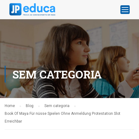
SEM CATEGORIA
Home
Blog
Sem categoria
Book Of Maya Für nüsse Spielen Ohne Anmeldung Protestation Slot
Erreichbar