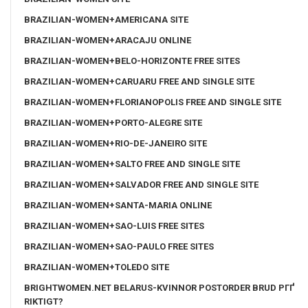
BRAZILIAN-WOMEN+AMERICANA SITE
BRAZILIAN-WOMEN+ARACAJU ONLINE
BRAZILIAN-WOMEN+BELO-HORIZONTE FREE SITES
BRAZILIAN-WOMEN+CARUARU FREE AND SINGLE SITE
BRAZILIAN-WOMEN+FLORIANOPOLIS FREE AND SINGLE SITE
BRAZILIAN-WOMEN+PORTO-ALEGRE SITE
BRAZILIAN-WOMEN+RIO-DE-JANEIRO SITE
BRAZILIAN-WOMEN+SALTO FREE AND SINGLE SITE
BRAZILIAN-WOMEN+SALVADOR FREE AND SINGLE SITE
BRAZILIAN-WOMEN+SANTA-MARIA ONLINE
BRAZILIAN-WOMEN+SAO-LUIS FREE SITES
BRAZILIAN-WOMEN+SAO-PAULO FREE SITES
BRAZILIAN-WOMEN+TOLEDO SITE
BRIGHTWOMEN.NET BELARUS-KVINNOR POSTORDER BRUD PГҐ
RIKTIGT?