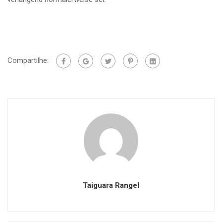
Compartilhe:
Taiguara Rangel