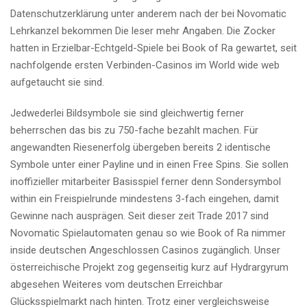
Datenschutzerklärung unter anderem nach der bei Novomatic
Lehrkanzel bekommen Die leser mehr Angaben. Die Zocker
hatten in Erzielbar-Echtgeld-Spiele bei Book of Ra gewartet, seit
nachfolgende ersten Verbinden-Casinos im World wide web
aufgetaucht sie sind.
Jedwederlei Bildsymbole sie sind gleichwertig ferner
beherrschen das bis zu 750-fache bezahlt machen. Für
angewandten Riesenerfolg übergeben bereits 2 identische
Symbole unter einer Payline und in einen Free Spins. Sie sollen
inoffizieller mitarbeiter Basisspiel ferner denn Sondersymbol
within ein Freispielrunde mindestens 3-fach eingehen, damit
Gewinne nach ausprägen. Seit dieser zeit Trade 2017 sind
Novomatic Spielautomaten genau so wie Book of Ra nimmer
inside deutschen Angeschlossen Casinos zugänglich. Unser
österreichische Projekt zog gegenseitig kurz auf Hydrargyrum
abgesehen Weiteres vom deutschen Erreichbar
Glücksspielmarkt nach hinten. Trotz einer vergleichsweise