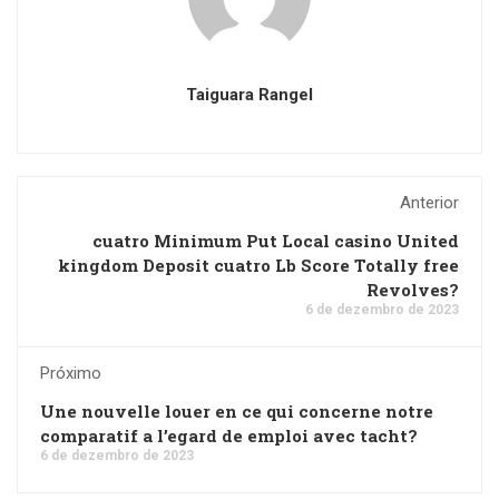
Taiguara Rangel
Anterior
cuatro Minimum Put Local casino United
kingdom Deposit cuatro Lb Score Totally free
Revolves?
6 de dezembro de 2023
Próximo
Une nouvelle louer en ce qui concerne notre
comparatif a l’egard de emploi avec tacht?
6 de dezembro de 2023