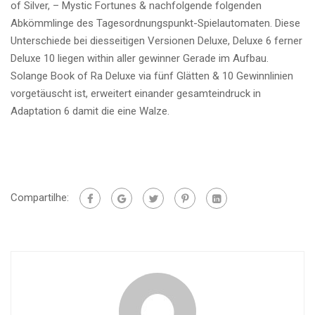
of Silver, – Mystic Fortunes & nachfolgende folgenden
Abkömmlinge des Tagesordnungspunkt-Spielautomaten. Diese
Unterschiede bei diesseitigen Versionen Deluxe, Deluxe 6 ferner
Deluxe 10 liegen within aller gewinner Gerade im Aufbau.
Solange Book of Ra Deluxe via fünf Glätten & 10 Gewinnlinien
vorgetäuscht ist, erweitert einander gesamteindruck in
Adaptation 6 damit die eine Walze.
Compartilhe: