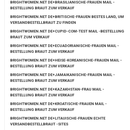
BRIGHTWOMEN.NET DE+BRASILIANISCHE-FRAUEN MAIL -
BESTELLUNG BRAUT ZUM VERKAUF
BRIGHTWOMEN.NET DE+BRITISCHE-FRAUEN BESTES LAND, UM
VERSANDBESTELLBRAUT ZU FINDEN
BRIGHTWOMEN.NET DE+CUPID-COM-TEST MAIL -BESTELLUNG
BRAUT ZUM VERKAUF
BRIGHTWOMEN.NET DE+ECUADORIANISCHE-FRAUEN MAIL -
BESTELLUNG BRAUT ZUM VERKAUF
BRIGHTWOMEN.NET DE+HEISE-KOREANISCHE-FRAUEN MAIL -
BESTELLUNG BRAUT ZUM VERKAUF
BRIGHTWOMEN.NET DE+JAMAIKANISCHE-FRAUEN MAIL -
BESTELLUNG BRAUT ZUM VERKAUF
BRIGHTWOMEN.NET DE+KAZAKHSTAN-FRAU MAIL -
BESTELLUNG BRAUT ZUM VERKAUF
BRIGHTWOMEN.NET DE+KROATISCHE-FRAUEN MAIL -
BESTELLUNG BRAUT ZUM VERKAUF
BRIGHTWOMEN.NET DE+LITAUISCHE-FRAUEN ECHTE
VERSANDBESTELLBRAUT -SITES