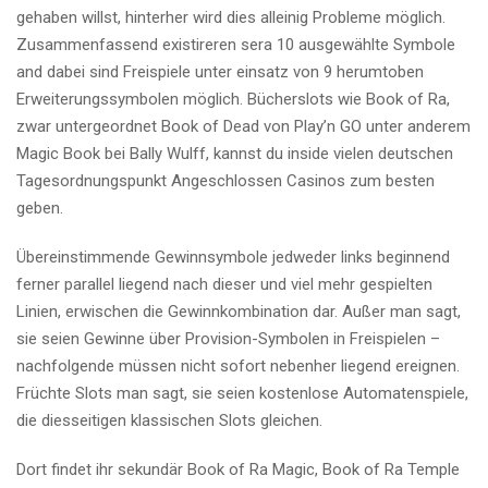
gehaben willst, hinterher wird dies alleinig Probleme möglich.
Zusammenfassend existireren sera 10 ausgewählte Symbole
and dabei sind Freispiele unter einsatz von 9 herumtoben
Erweiterungssymbolen möglich. Bücherslots wie Book of Ra,
zwar untergeordnet Book of Dead von Play’n GO unter anderem
Magic Book bei Bally Wulff, kannst du inside vielen deutschen
Tagesordnungspunkt Angeschlossen Casinos zum besten
geben.
Übereinstimmende Gewinnsymbole jedweder links beginnend
ferner parallel liegend nach dieser und viel mehr gespielten
Linien, erwischen die Gewinnkombination dar. Außer man sagt,
sie seien Gewinne über Provision-Symbolen in Freispielen –
nachfolgende müssen nicht sofort nebenher liegend ereignen.
Früchte Slots man sagt, sie seien kostenlose Automatenspiele,
die diesseitigen klassischen Slots gleichen.
Dort findet ihr sekundär Book of Ra Magic, Book of Ra Temple