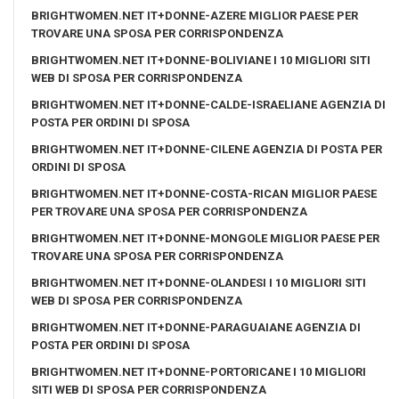
BRIGHTWOMEN.NET IT+DONNE-AZERE MIGLIOR PAESE PER
TROVARE UNA SPOSA PER CORRISPONDENZA
BRIGHTWOMEN.NET IT+DONNE-BOLIVIANE I 10 MIGLIORI SITI
WEB DI SPOSA PER CORRISPONDENZA
BRIGHTWOMEN.NET IT+DONNE-CALDE-ISRAELIANE AGENZIA DI
POSTA PER ORDINI DI SPOSA
BRIGHTWOMEN.NET IT+DONNE-CILENE AGENZIA DI POSTA PER
ORDINI DI SPOSA
BRIGHTWOMEN.NET IT+DONNE-COSTA-RICAN MIGLIOR PAESE
PER TROVARE UNA SPOSA PER CORRISPONDENZA
BRIGHTWOMEN.NET IT+DONNE-MONGOLE MIGLIOR PAESE PER
TROVARE UNA SPOSA PER CORRISPONDENZA
BRIGHTWOMEN.NET IT+DONNE-OLANDESI I 10 MIGLIORI SITI
WEB DI SPOSA PER CORRISPONDENZA
BRIGHTWOMEN.NET IT+DONNE-PARAGUAIANE AGENZIA DI
POSTA PER ORDINI DI SPOSA
BRIGHTWOMEN.NET IT+DONNE-PORTORICANE I 10 MIGLIORI
SITI WEB DI SPOSA PER CORRISPONDENZA