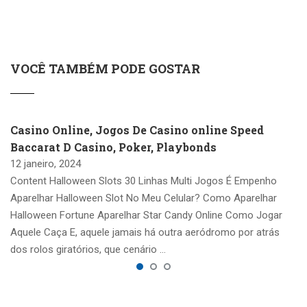
VOCÊ TAMBÉM PODE GOSTAR
Casino Online, Jogos De Casino online Speed
Baccarat D Casino, Poker, Playbonds
12 janeiro, 2024
Content Halloween Slots 30 Linhas Multi Jogos É Empenho
Aparelhar Halloween Slot No Meu Celular? Como Aparelhar
Halloween Fortune Aparelhar Star Candy Online Como Jogar
Aquele Caça E, aquele jamais há outra aeródromo por atrás
dos rolos giratórios, que cenário …