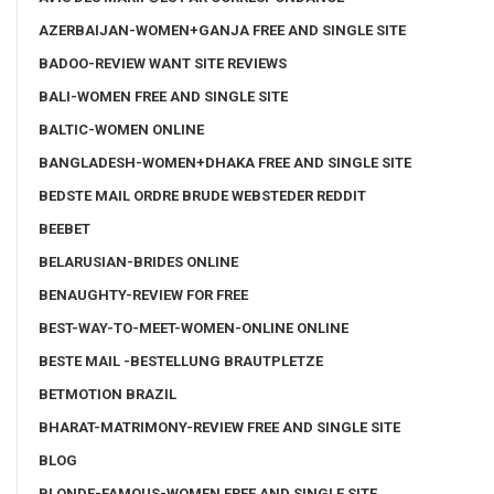
AZERBAIJAN-WOMEN+GANJA FREE AND SINGLE SITE
BADOO-REVIEW WANT SITE REVIEWS
BALI-WOMEN FREE AND SINGLE SITE
BALTIC-WOMEN ONLINE
BANGLADESH-WOMEN+DHAKA FREE AND SINGLE SITE
BEDSTE MAIL ORDRE BRUDE WEBSTEDER REDDIT
BEEBET
BELARUSIAN-BRIDES ONLINE
BENAUGHTY-REVIEW FOR FREE
BEST-WAY-TO-MEET-WOMEN-ONLINE ONLINE
BESTE MAIL -BESTELLUNG BRAUTPLETZE
BETMOTION BRAZIL
BHARAT-MATRIMONY-REVIEW FREE AND SINGLE SITE
BLOG
BLONDE-FAMOUS-WOMEN FREE AND SINGLE SITE