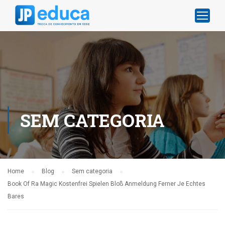
SEM CATEGORIA
Home
Blog
Sem categoria
Book Of Ra Magic Kostenfrei Spielen Bloß Anmeldung Ferner Je Echtes
Bares