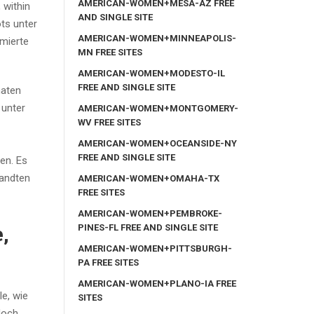
AMERICAN-WOMEN+MESA-AZ FREE
 within
AND SINGLE SITE
ts unter
AMERICAN-WOMEN+MINNEAPOLIS-
imierte
MN FREE SITES
AMERICAN-WOMEN+MODESTO-IL
FREE AND SINGLE SITE
maten
 unter
AMERICAN-WOMEN+MONTGOMERY-
WV FREE SITES
AMERICAN-WOMEN+OCEANSIDE-NY
FREE AND SINGLE SITE
en. Es
wandten
AMERICAN-WOMEN+OMAHA-TX
FREE SITES
AMERICAN-WOMEN+PEMBROKE-
,
PINES-FL FREE AND SINGLE SITE
AMERICAN-WOMEN+PITTSBURGH-
PA FREE SITES
AMERICAN-WOMEN+PLANO-IA FREE
e, wie
SITES
doch.