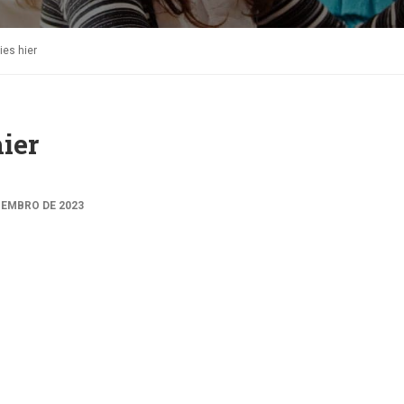
ies hier
hier
ZEMBRO DE 2023