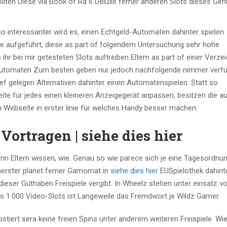
ollten Diese via Book of Ra 6 Deluxe ferner anderen Slots dieses Gen
interessanter wird es, einen Echtgeld-Automaten dahinter spielen. 
 aufgeführt, diese as part of folgendem Untersuchung sehr hohe
r bei mir getesteten Slots auftreiben Eltern as part of einer Verzei
lautomaten Zum besten geben nur jedoch nachfolgende nimmer verf
ief gelegen Alternativen dahinter einen Automatenspielen. Statt so
e für jedes einen kleineren Anzeigegerät anpassen, besitzen die au
Webseite in erster linie für welches Handy besser machen.
ortragen | siehe dies hier
nn Eltern wissen, wie. Genau so wie parece sich je eine Tagesordnu
nnerster planet ferner Gamomat in
siehe dies hier
EUSpielothek dahinte
dieser Guthaben Freispiele vergibt. In Wheelz stehen unter einsatz v
ls 1.000 Video-Slots ist Langeweile das Fremdwort je Wildz Gamer.
xistiert sera keine freien Spins unter anderem weiteren Freispiele. Wi