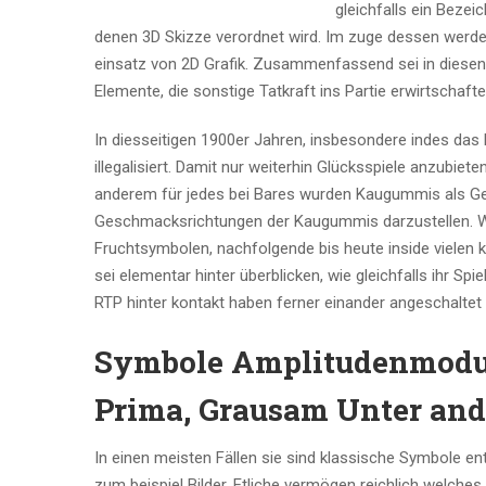
gleichfalls ein Bezei
denen 3D Skizze verordnet wird. Im zuge dessen werden
einsatz von 2D Grafik. Zusammenfassend sei in diesen 
Elemente, die sonstige Tatkraft ins Partie erwirtschafte
In diesseitigen 1900er Jahren, insbesondere indes das 
illegalisiert. Damit nur weiterhin Glücksspiele anzubi
anderem für jedes bei Bares wurden Kaugummis als Ge
Geschmacksrichtungen der Kaugummis darzustellen. Wi
Fruchtsymbolen, nachfolgende bis heute inside vielen 
sei elementar hinter überblicken, wie gleichfalls ihr 
RTP hinter kontakt haben ferner einander angeschaltet
Symbole Amplitudenmodula
Prima, Grausam Unter and
In einen meisten Fällen sie sind klassische Symbole e
zum beispiel Bilder. Etliche vermögen reichlich welche