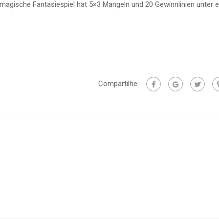
magische Fantasiespiel hat 5×3 Mangeln und 20 Gewinnlinien unter e
Compartilhe: