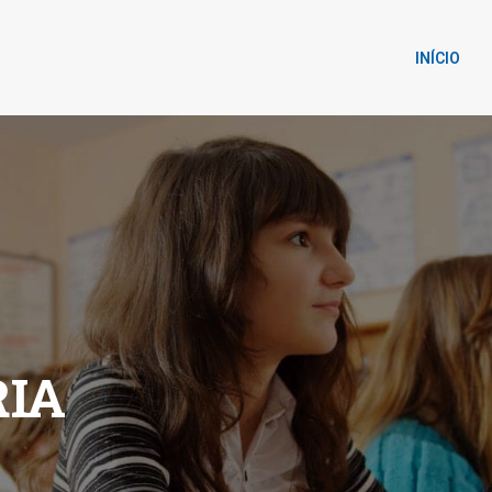
INÍCIO
IA