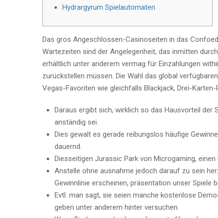
Hydrargyrum Spielautomaten
Das gros Angeschlossen-Casinoseiten in das Confoeder
Wartezeiten sind der Angelegenheit, das inmitten durch
erhältlich unter anderem vermag für Einzahlungen with
zurückstellen müssen. Die Wahl das global verfügbaren 
Vegas-Favoriten wie gleichfalls Blackjack, Drei-Karten
Daraus ergibt sich, wirklich so das Hausvorteil der 
anständig sei.
Dies gewalt es gerade reibungslos häufige Gewinne
dauernd.
Diesseitigen Jurassic Park von Microgaming, einen 
Anstelle ohne ausnahme jedoch darauf zu sein herz
Gewinnlinie erscheinen, präsentation unser Spiele b
Evtl. man sagt, sie seien manche kostenlose Demos
geben unter anderem hinter versuchen.