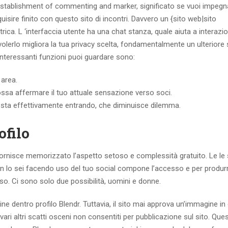
 establishment of commenting and marker, significato se vuoi impegna
ire finito con questo sito di incontri. Davvero un {sito web|sito
ettrica. L ‘interfaccia utente ha una chat stanza, quale aiuta a interazi
 volerlo migliora la tua privacy scelta, fondamentalmente un ulteriore 
interessanti funzioni puoi guardare sono:
 area.
possa affermare il tuo attuale sensazione verso soci.
sta effettivamente entrando, che diminuisce dilemma.
ofilo
r fornisce memorizzato l’aspetto setoso e complessità gratuito. Le le 
n lo sei facendo uso del tuo social compone l’accesso e per produr
so. Ci sono solo due possibilità, uomini e donne.
 dentro profilo Blendr. Tuttavia, il sito mai approva un’immagine in 
i altri scatti osceni non consentiti per pubblicazione sul sito. Ques