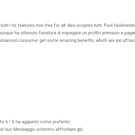
tutti i its features non free for all: devi scoprire tutti. Puoi facilmente
omunque ha ottenuto fornitura di impiegare un profilo premium a pag
e advanced consumer get some amazing benefits, which are più affas
o ti / ti ha aggiunto come preferito.
nel suo Messaggio schermo affrontare giù.