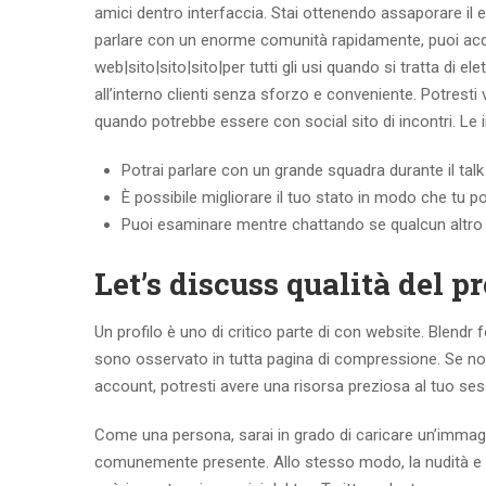
amici dentro interfaccia. Stai ottenendo assaporare il
parlare con un enorme comunità rapidamente, puoi acquis
web|sito|sito|sito|per tutti gli usi quando si tratta di el
all’interno clienti senza sforzo e conveniente. Potresti
quando potrebbe essere con social sito di incontri. Le 
Potrai parlare con un grande squadra durante il talk
È possibile migliorare il tuo stato in modo che tu 
Puoi esaminare mentre chattando se qualcun altro 
Let’s discuss qualità del pr
Un profilo è uno di critico parte di con website. Blend
sono osservato in tutta pagina di compressione. Se no
account, potresti avere una risorsa preziosa al tuo ses
Come una persona, sarai in grado di caricare un’immagine
comunemente presente. Allo stesso modo, la nudità e var