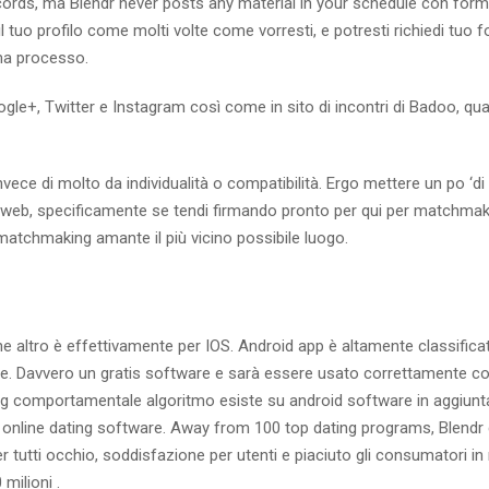
cords, ma Blendr never posts any material in your schedule con form
l tuo profilo come molti volte come vorresti, e potresti richiedi tuo f
rma processo.
oogle+, Twitter e Instagram così come in sito di incontri di Badoo, qu
vece di molto da individualità o compatibilità. Ergo mettere un po ‘di 
ito web, specificamente se tendi firmando pronto per qui per matchma
 matchmaking amante il più vicino possibile luogo.
he altro è effettivamente per IOS. Android app è altamente classifica
che. Davvero un gratis software e sarà essere usato correttamente c
ing comportamentale algoritmo esiste su android software in aggiunt
to online dating software. Away from 100 top dating programs, Blendr d
er tutti occhio, soddisfazione per utenti e piaciuto gli consumatori in 
milioni .