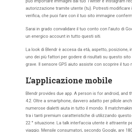
può importare immagini dal tuo Twitter e Instagram re
autorizzazione tramite utente (tu). Potresti modificare i
verifica, che puoi fare con il tuo sito immagine confe
Sarai in grado convalidare il tuo conto con l’aiuto di G
un energico account in tutto questi siti.
La look di Blendr è accesa da età, aspetto, posizione, in
uno dei più fattori per godere di risultati su questo s
grave. Il sensore GPS aiuto assiste con scoprire il tuo
L’applicazione mobile
Blendr provides due app. A person is for android, and t
4.2. Oltre a smartphone, davvero adatto per pillole an
numerose dialetti aiuta in tutto il mondo. Il matchmak
tra i tanti premium caratteristiche di utilizzando ques
22 ° situazione. La talk interfaccia utente è attraente p
viaggio. Mensile consumatori, secondo Google, are 180 