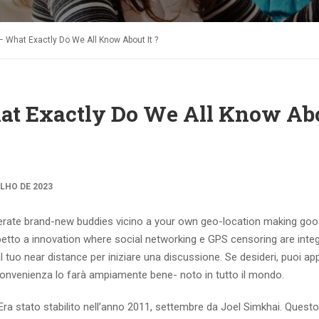
What Exactly Do We All Know About It ?
at Exactly Do We All Know Ab
ULHO DE 2023
generate brand-new buddies vicino a your own geo-location making go
etto a innovation where social networking e GPS censoring are integ
l tuo near distance per iniziare una discussione. Se desideri, puoi ap
convenienza lo farà ampiamente bene- noto in tutto il mondo.
Era stato stabilito nell’anno 2011, settembre da Joel Simkhai. Questo