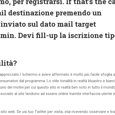
 per registrarsi. If that’s the c
ail destinazione premendo un
inviato sul dato mail target
in. Devi fill-up la iscrizione tip
ilità?
no apprezzato l ‘schermo e avere affermato è molto più facile sfoglia 
onsumatori dal programma. Lo stile tonalità in realtà bluastro e bianc
 è uno dei motivi per cui questo sito in realtà ben noto in tutto il mon
associato al site tendono ad essere online tramite interfaccia utente 
 sito web. Se usi tuo Twitter per visita, stai ricevendo osservare e tr