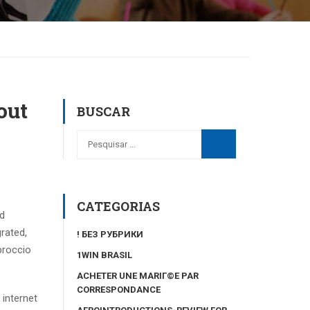
out
BUSCAR
CATEGORIAS
od
rated,
! БЕЗ РУБРИКИ
proccio
1WIN BRASIL
ACHETER UNE MARIГ©E PAR
CORRESPONDANCE
 internet