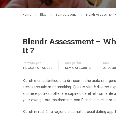
Home
Blog
Sem categoria
Blendr Assessment – 
Blendr Assessment – Wh
It ?
Categorias
Data
Postado por
TAIGUARA RANGEL
SEM CATEGORIA
27 DE J
Blendr è un autentico sito di incontri che aiuta uno 
eterosessuale matchmaking. Questo sito è diverso risp
and here potresti ottenere capire cioè effettivamente a
your own go out rapidamente con Blendr, e quel ultra-
Blendr in realtà ha ragione chiamato social dating app. 