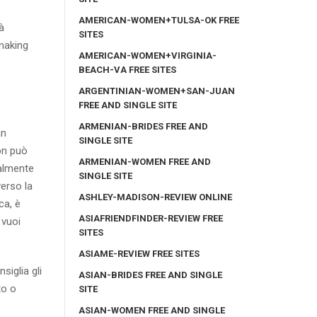
AMERICAN-WOMEN+TULSA-OK FREE
à
SITES
making
AMERICAN-WOMEN+VIRGINIA-
BEACH-VA FREE SITES
ARGENTINIAN-WOMEN+SAN-JUAN
FREE AND SINGLE SITE
ARMENIAN-BRIDES FREE AND
an
SINGLE SITE
non può
ARMENIAN-WOMEN FREE AND
palmente
SINGLE SITE
verso la
ASHLEY-MADISON-REVIEW ONLINE
ca, è
ASIAFRIENDFINDER-REVIEW FREE
 vuoi
SITES
ASIAME-REVIEW FREE SITES
siglia gli
ASIAN-BRIDES FREE AND SINGLE
to o
SITE
ASIAN-WOMEN FREE AND SINGLE