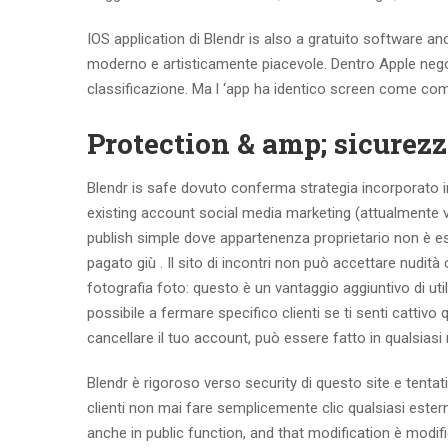
IOS application di Blendr is also a gratuito software a
moderno e artisticamente piacevole. Dentro Apple neg
classificazione. Ma l ‘app ha identico screen come co
Protection & amp; sicurez
Blendr is safe dovuto conferma strategia incorporato i
existing account social media marketing (attualmente ver
publish simple dove appartenenza proprietario non è esi
pagato giù . Il sito di incontri non può accettare nudità
fotografia foto: questo è un vantaggio aggiuntivo di uti
possibile a fermare specifico clienti se ti senti cattiv
cancellare il tuo account, può essere fatto in quals
Blendr è rigoroso verso security di questo site e tentat
clienti non mai fare semplicemente clic qualsiasi est
anche in public function, and that modification è mod