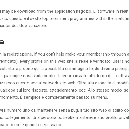
nd may be download from the application negozio. L ‘software in realt
ozio, questo è il sesto top prominent programmes within the match
mputer desktop variazione.
za
n la registrazione. If you don’t help make your membership through 
ificato), every profile on this web site is reale e verificato. Users 
stente, e proprio qui la possibilità di immagine frode diventa princi
 o qualunque cosa vada contro il decoro inviato all’interno del o attra
lizzando questo social network sito web. Oltre alla capacità di modifi
o qualcosa sul loro risposte, atteggiamento, ecc. Allo stesso modo, se
iasi momento. È semplice e completamente basato su menu.
ivi il numero uno da mantenere senza bug. Il tuo sito web di solito con
erno collegamento. Una persona potrebbe mantenere suo profilo priva
ificato come e quando necessario.