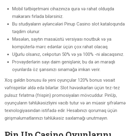
Mobil tətbiqetməni cihazınıza qura və rahat olduqda
makaranı fırlada bilərsiniz.
Bu studiyaların əyləncələri Pinup Casino slot kataloqunda
təqdim olunur.
Məsələn, saytın masaüstü versiyası noutbuk və ya
kompüterlə mərc edənlər üçün çox rahat olacaq.
Uğurlu olsanız, cekpotun 50% və ya 100% -ni alacaqsınız.
Provayderlərin sayı daim genişlənir, bu da ən maraqlı
oyunlarda öz şansınızı sınamağa imkan verir.
Xoş gəldin bonusu ilə yeni oyunçular 120% bonus vəsait
vəfrispinlər əldə edə bilərlər. Slot həvəskarları üçün tez-tez
pulsuz fırlatma (frispin) promosiyaları mövcuddur. PinUp,
oyunçuların təhlükəsizliyini vacib tutur və ən müasir şifrələmə
texnologiyasından istifadə edir. Hesabınızı qorumaq üçün
girişməlumatlarınızı təhlükəsiz saxlamağı unutmayın.
Pin Up Casino Oyunlarını