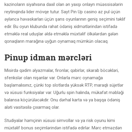
kazinoların siyahısına daxil olan ən yaxşı onlayn müəssisələrin
reytinqində lider mövqe tutur. Sayt Pin Up casino az pul üçün
əyləncə həvəskarları üçün şans oyunlarının geniş seçimini təklif
edir. Bu oyun klubunda rahat ödəniş xidmətlərindən istifadə
etməklə real uduşlar əldə etməklə müxtəlif ölkələrdən gələn
qonaqların marağına uyğun oynamaq mümkün olacaq.
Pinup idman mərcləri
Misirdə qədim əlyazmalar, fironlar, qəbirlər, skarab böcəkləri,
sfenkslər olan nişanlar var. Onlarla mərc oynamağa
başlamalısınız, çünki top slotlarda yüksək RTP, maraqlı süjetlər
və xüsusi funksiyalar var. Uğurlu spin halında, mükafat məbləği
balansa köçürüləcəkdir. Onu dərhal karta və ya başqa ödəniş
aləti vasitəsilə çıxarmaq olar.
Studiyalar həmçinin xüsusi simvollar və ya risk oyunu kimi
müxtəlif bonus seçimlərindən istifadə edirlər. Mərc etməzdən