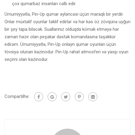
çox qumarbaz insanları cəlb edir.
Ümumiyyətlə, Pin-Up qumar əyləncəsi üçün maraqlı bir yerdir.
Onlar müxtəlif oyunlar təklif edirlər və hər kəs öz zövqünə uyğun
bir şey tapa biləcək. Suallarınız olduqda kömək etməyə hər
zaman hazır olan peşəkar dəstək komandasına təşəkkür
edirəm. Ümumiyyətlə, Pin-Up onlayn qumar oyunları üçün
tövsiyə olunan kazinodur. Pin-Up rahat atmosferi və yaxşı oyun
seçimi olan kazinodur.
Compartilhe: