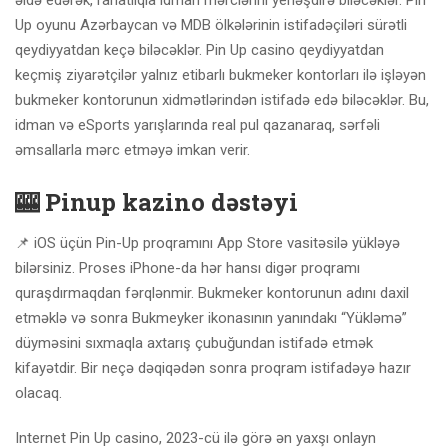
əldə edərək, rahatlıqla idman mərclərini yerləşdirə biləcəklər. Pin
Up oyunu Azərbaycan və MDB ölkələrinin istifadəçiləri sürətli
qeydiyyatdan keçə biləcəklər. Pin Up casino qeydiyyatdan
keçmiş ziyarətçilər yalnız etibarlı bukmeker kontorları ilə işləyən
bukmeker kontorunun xidmətlərindən istifadə edə biləcəklər. Bu,
idman və eSports yarışlarında real pul qazanaraq, sərfəli
əmsallarla mərc etməyə imkan verir.
🎰 Pinup kazino dəstəyi
📌 iOS üçün Pin-Up proqramını App Store vasitəsilə yükləyə
bilərsiniz. Proses iPhone-da hər hansı digər proqramı
quraşdırmaqdan fərqlənmir. Bukmeker kontorunun adını daxil
etməklə və sonra Bukmeyker ikonasının yanındakı “Yükləmə”
düyməsini sıxmaqla axtarış çubuğundan istifadə etmək
kifayətdir. Bir neçə dəqiqədən sonra proqram istifadəyə hazır
olacaq.
Internet Pin Up casino, 2023-cü ilə görə ən yaxşı onlayn