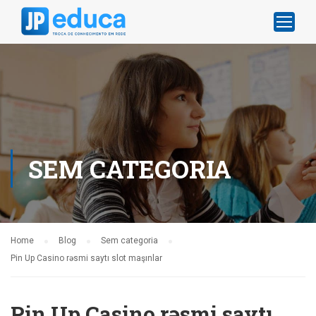
SEM CATEGORIA
Home
Blog
Sem categoria
Pin Up Casino rəsmi saytı slot maşınlar
Pin Up Casino rəsmi saytı