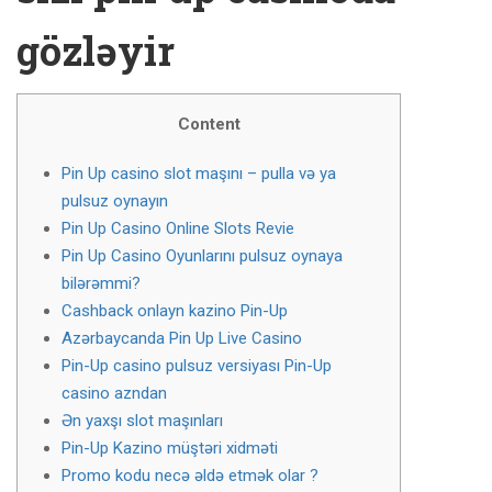
gözləyir
Content
Pin Up casino slot maşını – pulla və ya
pulsuz oynayın
Pin Up Casino Online Slots Revie
Pin Up Casino Oyunlarını pulsuz oynaya
bilərəmmi?
Cashback onlayn kazino Pin-Up
Azərbaycanda Pin Up Live Casino
Pin-Up casino pulsuz versiyası Pin-Up
casino azndan
Ən yaxşı slot maşınları
Pin-Up Kazino müştəri xidməti
Promo kodu necə əldə etmək olar ?