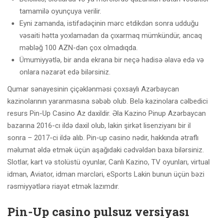
tamamilə oyunçuya verilir.
Eyni zamanda, istifadəçinin mərc etdikdən sonra udduğu
vəsaiti hətta yoxlamadan da çıxarmaq mümkündür, ancaq
məbləğ 100 AZN-dən çox olmadıqda.
Ümumiyyətlə, bir anda ekrana bir neçə hadisə əlavə edə və
onlara nəzarət edə bilərsiniz.
Qumar sənayesinin çiçəklənməsi çoxsaylı Azərbaycan
kazinolarının yaranmasına səbəb olub. Belə kazinolara cəlbedici
resurs Pin-Up Casino Az daxildir. Əla Kazino Pinup Azərbaycan
bazarına 2016-cı ildə daxil olub, lakin şirkət lisenziyanı bir il
sonra – 2017-ci ildə alıb. Pin-up casino nədir, hakkında ətraflı
məlumat əldə etmək üçün aşağıdaki cədvəldən baxa bilərsiniz.
Slotlar, kart və stolüstü oyunlar, Canlı Kazino, TV oyunları, virtual
idman, Aviator, idman mərcləri, eSports Lakin bunun üçün bəzi
rəsmiyyətlərə riayət etmək lazımdır.
Pin-Up casino pulsuz versiyası