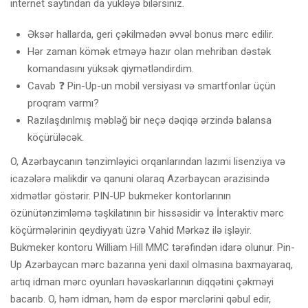
internet saytından da yükləyə bilərsiniz.
Əksər hallarda, geri çəkilmədən əvvəl bonus mərc edilir.
Hər zaman kömək etməyə hazır olan mehriban dəstək
komandasını yüksək qiymətləndirdim.
Cavab ❓ Pin-Up-un mobil versiyası və smartfonlar üçün
proqram varmı?
Razılaşdırılmış məbləğ bir neçə dəqiqə ərzində balansa
köçürüləcək.
O, Azərbaycanın tənzimləyici orqanlarından lazımi lisenziya və
icazələrə malikdir və qanuni olaraq Azərbaycan ərazisində
xidmətlər göstərir. PIN-UP bukmeker kontorlarının
özünütənzimləmə təşkilatının bir hissəsidir və İnteraktiv mərc
köçürmələrinin qeydiyyatı üzrə Vahid Mərkəz ilə işləyir.
Bukmeker kontoru William Hill MMC tərəfindən idarə olunur. Pin-
Up Azərbaycan mərc bazarına yeni daxil olmasına baxmayaraq,
artıq idman mərc oyunları həvəskarlarının diqqətini çəkməyi
bacarıb. O, həm idman, həm də espor mərclərini qəbul edir,