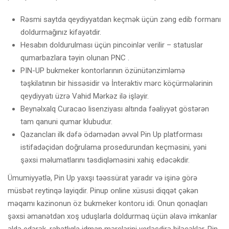
Rəsmi saytda qeydiyyatdan keçmək üçün zəng edib formanı
doldurmağınız kifayətdir.
Hesabın doldurulması üçün pincoinlər verilir – statuslar
qumarbazlara təyin olunan PNC .
PIN-UP bukmeker kontorlarının özünütənzimləmə
təşkilatının bir hissəsidir və İnteraktiv mərc köçürmələrinin
qeydiyyatı üzrə Vahid Mərkəz ilə işləyir.
Beynəlxalq Curacao lisenziyası altında fəaliyyət göstərən
tam qanuni qumar klubudur.
Qazancları ilk dəfə ödəmədən əvvəl Pin Up platforması
istifadəçidən doğrulama prosedurundan keçməsini, yəni
şəxsi məlumatlarını təsdiqləməsini xahiş edəcəkdir.
Ümumiyyətlə, Pin Up yaxşı təəssürat yaradır və işinə görə
müsbət reytinqə layiqdir. Pinup online xüsusi diqqət çəkən
məqamı kazinonun öz bukmeker kontoru idi. Onun qonaqları
şəxsi əmanətdən xoş uduşlarla doldurmaq üçün əlavə imkanlar