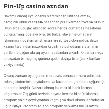
Pin-Up casino azndan
Davamlı olaraq eyni ödəniş sistemindən istifadə etmək,
həmçinin onun vasitəsilə hesabdan pul çıxarmaq tövsiyə olunur.
Oyunlarda uduşlar aldıqdan sonra hər bir qumarbaz hesabdan
pul çıxarmağı gözləyə bilər. Bu halda, əlavə məlumatların
işlənməsini gözləməmək üçün hesab təsdiqlənməlidir. Ərizə
kazino tərəfindən nəzərdən keçirilir və pul ödəniş sisteminin
şərtlərinə uyğun olaraq oyun hesabından çıxarılır. Onlar bir neçə
dəqiqədən bir neçə iş gününə qədər dəyişə bilər (bank kartları
vəziyyətində).
Çıxarış zamanı oyunçunun müraciəti, bonusun mərc edilməsi,
ödəniş sisteminin qaydalarına və kazinonun şərtlərinə uyğunluğu
nəzərdən keçirilir. Nəzərə almaq lazımdır ki, bank kartına
köçürmələr 7 iş günü ərzində həyata keçirilə bilər. Yüklənmiş
proqram yalnız qeydiyyatdan keçmiş və daxil olmuş istifadəçilər
üçün işləyir. Proqram ən son proqram yeniləməsini və lazımi