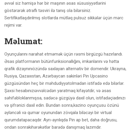
əvvəl siz həmişə hər bir maşının əsas xüsusiyyətlərini
göstərərək ətraflı təsviri ilə tanış ola bilərsiniz.
Sertifikatlaşdırılmış slotlarda mütləq pulsuz sikkələr üçün mərc
rejimi var.
Məlumat:
Oyunçularını narahat etməmək üçün rəsmi birgüzgü hazırlandı.
Əsas platformanın bütünfunksionallığını, imkanlarını və hətta
qrafik dizaynınıözündə saxlayan alternativ bir domendir. Ukrayna,
Rusiya, Qazaxıstan, Azərbaycan sakinləri Pin Upcasino
güzgüsündən heç bir məhdudiyyətolmadan istifadə edə bilərlər.
Şəxsi hesabınızıəvvəlcədən yaratmaq kifayətdir; və əsas
səhifəbloklanmışsa, sadəcə güzgüyə daxil olun, istifadəçiadınızı
və şifrənizi daxil edin. Bundan sonra,kazino oyunçusu özünü
əyləncəli və qumar oyunundan zövqala biləcəyi bir virtual
qurumdatapacaqdır. Ayrı-ayrılıqda Pin ap bet, daha doğrusu,
ondan sonrakıhərəkətlər barədə danışmaq lazımdır.