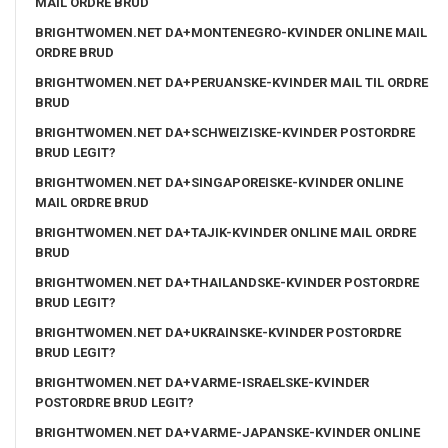
MAIL ORDRE BRUD
BRIGHTWOMEN.NET DA+MONTENEGRO-KVINDER ONLINE MAIL
ORDRE BRUD
BRIGHTWOMEN.NET DA+PERUANSKE-KVINDER MAIL TIL ORDRE
BRUD
BRIGHTWOMEN.NET DA+SCHWEIZISKE-KVINDER POSTORDRE
BRUD LEGIT?
BRIGHTWOMEN.NET DA+SINGAPOREISKE-KVINDER ONLINE
MAIL ORDRE BRUD
BRIGHTWOMEN.NET DA+TAJIK-KVINDER ONLINE MAIL ORDRE
BRUD
BRIGHTWOMEN.NET DA+THAILANDSKE-KVINDER POSTORDRE
BRUD LEGIT?
BRIGHTWOMEN.NET DA+UKRAINSKE-KVINDER POSTORDRE
BRUD LEGIT?
BRIGHTWOMEN.NET DA+VARME-ISRAELSKE-KVINDER
POSTORDRE BRUD LEGIT?
BRIGHTWOMEN.NET DA+VARME-JAPANSKE-KVINDER ONLINE