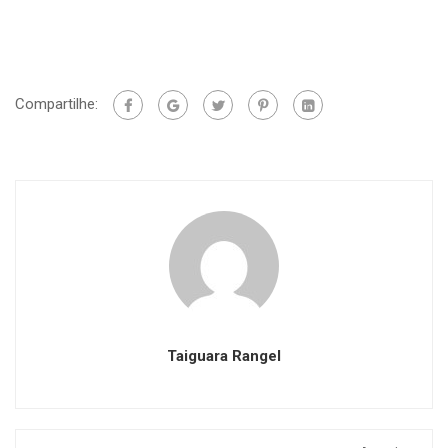
Compartilhe:
Taiguara Rangel