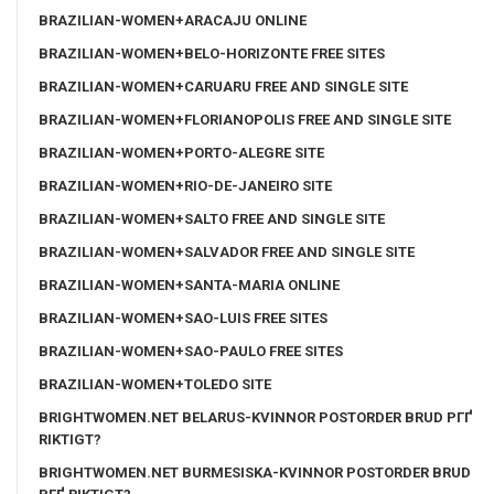
BRAZILIAN-WOMEN+ARACAJU ONLINE
BRAZILIAN-WOMEN+BELO-HORIZONTE FREE SITES
BRAZILIAN-WOMEN+CARUARU FREE AND SINGLE SITE
BRAZILIAN-WOMEN+FLORIANOPOLIS FREE AND SINGLE SITE
BRAZILIAN-WOMEN+PORTO-ALEGRE SITE
BRAZILIAN-WOMEN+RIO-DE-JANEIRO SITE
BRAZILIAN-WOMEN+SALTO FREE AND SINGLE SITE
BRAZILIAN-WOMEN+SALVADOR FREE AND SINGLE SITE
BRAZILIAN-WOMEN+SANTA-MARIA ONLINE
BRAZILIAN-WOMEN+SAO-LUIS FREE SITES
BRAZILIAN-WOMEN+SAO-PAULO FREE SITES
BRAZILIAN-WOMEN+TOLEDO SITE
BRIGHTWOMEN.NET BELARUS-KVINNOR POSTORDER BRUD PГҐ
RIKTIGT?
BRIGHTWOMEN.NET BURMESISKA-KVINNOR POSTORDER BRUD