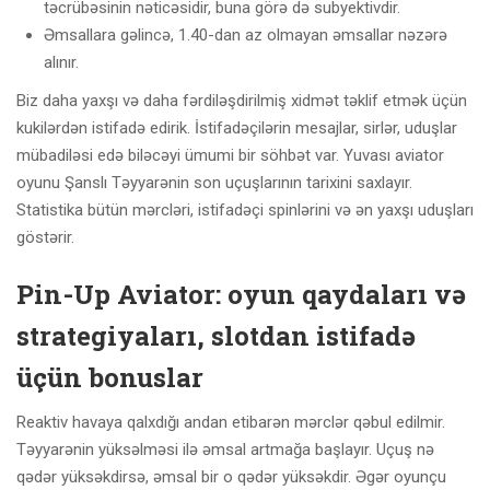
təcrübəsinin nəticəsidir, buna görə də subyektivdir.
Əmsallara gəlincə, 1.40-dan az olmayan əmsallar nəzərə
alınır.
Biz daha yaxşı və daha fərdiləşdirilmiş xidmət təklif etmək üçün
kukilərdən istifadə edirik. İstifadəçilərin mesajlar, sirlər, uduşlar
mübadiləsi edə biləcəyi ümumi bir söhbət var. Yuvası aviator
oyunu Şanslı Təyyarənin son uçuşlarının tarixini saxlayır.
Statistika bütün mərcləri, istifadəçi spinlərini və ən yaxşı uduşları
göstərir.
Pin-Up Aviator: oyun qaydaları və
strategiyaları, slotdan istifadə
üçün bonuslar
Reaktiv havaya qalxdığı andan etibarən mərclər qəbul edilmir.
Təyyarənin yüksəlməsi ilə əmsal artmağa başlayır. Uçuş nə
qədər yüksəkdirsə, əmsal bir o qədər yüksəkdir. Əgər oyunçu