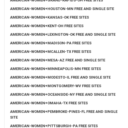
AMERICAN-WOMEN+GRAND-RAPIDS-OH FREE SITES
AMERICAN-WOMEN+HOUSTON-MN FREE AND SINGLE SITE
AMERICAN-WOMEN+KANSAS-OK FREE SITES
AMERICAN-WOMEN+KENT-OH FREE SITES
AMERICAN-WOMEN+LEXINGTON-OK FREE AND SINGLE SITE
AMERICAN-WOMEN+MADISON-PA FREE SITES
AMERICAN-WOMEN+MCALLEN-TX FREE SITES
AMERICAN-WOMEN+MESA-AZ FREE AND SINGLE SITE
AMERICAN-WOMEN+MINNEAPOLIS-MN FREE SITES
AMERICAN-WOMEN+MODESTO-IL FREE AND SINGLE SITE
AMERICAN-WOMEN+MONTGOMERY-WV FREE SITES
AMERICAN-WOMEN+OCEANSIDE-NY FREE AND SINGLE SITE
AMERICAN-WOMEN+OMAHA-TX FREE SITES
AMERICAN-WOMEN+PEMBROKE-PINES-FL FREE AND SINGLE
SITE
AMERICAN-WOMEN+PITTSBURGH-PA FREE SITES