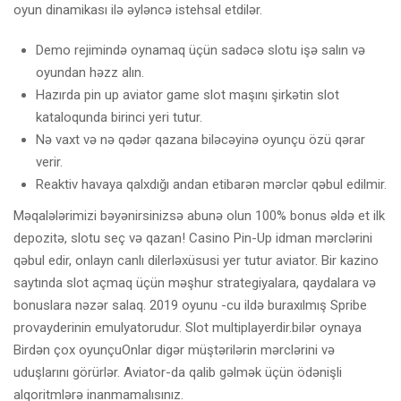
oyun dinamikası ilə əyləncə istehsal etdilər.
Demo rejimində oynamaq üçün sadəcə slotu işə salın və
oyundan həzz alın.
Hazırda pin up aviator game slot maşını şirkətin slot
kataloqunda birinci yeri tutur.
Nə vaxt və nə qədər qazana biləcəyinə oyunçu özü qərar
verir.
Reaktiv havaya qalxdığı andan etibarən mərclər qəbul edilmir.
Məqalələrimizi bəyənirsinizsə abunə olun 100% bonus əldə et ilk
depozitə, slotu seç və qazan! Casino Pin-Up idman mərclərini
qəbul edir, onlayn canlı dilerləxüsusi yer tutur aviator. Bir kazino
saytında slot açmaq üçün məşhur strategiyalara, qaydalara və
bonuslara nəzər salaq. 2019 oyunu -cu ildə buraxılmış Spribe
provayderinin emulyatorudur. Slot multiplayerdir.bilər oynaya
Birdən çox oyunçuOnlar digər müştərilərin mərclərini və
uduşlarını görürlər. Aviator-da qalib gəlmək üçün ödənişli
alqoritmlərə inanmamalısınız.