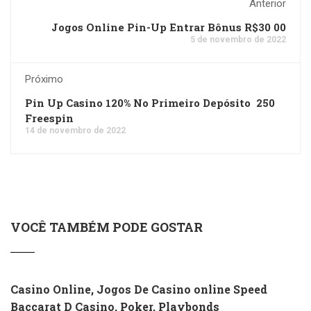
Anterior
Jogos Online Pin-Up Entrar Bônus R$30 00
5 de novembro de 2022
Próximo
Pin Up Casino ️120% No Primeiro Depósito ️ 250
Freespin
14 de novembro de 2022
VOCÊ TAMBÉM PODE GOSTAR
Casino Online, Jogos De Casino online Speed
Baccarat D Casino, Poker, Playbonds