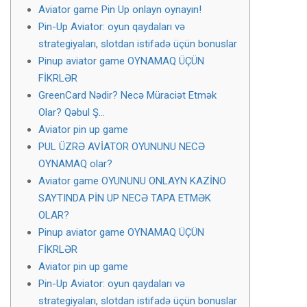
Aviator game Pin Up onlayn oynayın!
Pin-Up Aviator: oyun qaydaları və
strategiyaları, slotdan istifadə üçün bonuslar
Pinup aviator game OYNAMAQ ÜÇÜN
FİKRLƏR
GreenCard Nədir? Necə Müraciət Etmək
Olar? Qəbul Ş…
Aviator pin up game
PUL ÜZRƏ AVİATOR OYUNUNU NECƏ
OYNAMAQ olar?
Aviator game OYUNUNU ONLAYN KAZİNO
SAYTINDA PİN UP NECƏ TAPA ETMƏK
OLAR?
Pinup aviator game OYNAMAQ ÜÇÜN
FİKRLƏR
Aviator pin up game
Pin-Up Aviator: oyun qaydaları və
strategiyaları, slotdan istifadə üçün bonuslar