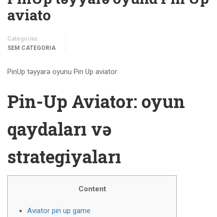
aviato
Categorias
SEM CATEGORIA
PinUp təyyarə oyunu Pin Up aviator
Pin-Up Aviator: oyun
qaydaları və
strategiyaları
Content
Aviator pin up game