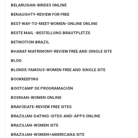
BELARUSIAN-BRIDES ONLINE
BENAUGHTY-REVIEW FOR FREE
BEST-WAY-TO-MEET-WOMEN-ONLINE ONLINE
BESTE MAIL -BESTELLUNG BRAUTPLETZE
BETMOTION BRAZIL
BHARAT-MATRIMONY-REVIEW FREE AND SINGLE SITE
BLOG
BLONDE-FAMOUS-WOMEN FREE AND SINGLE SITE
BOOKKEEPING
BOOTCAMP DE PROGRAMACIÓN
BOSNIAN-WOMEN ONLINE
BRAVODATE-REVIEW FREE SITES
BRAZILIAN-DATING-SITES-AND-APPS ONLINE
BRAZILIAN-WOMEN SITE
BRAZILIAN-WOMEN+AMERICANA SITE