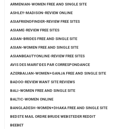
ARMENIAN-WOMEN FREE AND SINGLE SITE
ASHLEY-MADISON-REVIEW ONLINE
ASIAFRIENDFINDER-REVIEW FREE SITES
ASIAME-REVIEW FREE SITES
ASIAN-BRIDES FREE AND SINGLE SITE
ASIAN-WOMEN FREE AND SINGLE SITE
ASIANBEAUTYONLINE-REVIEW FREE SITES
AVIS DES MARIГ©ES PAR CORRESPONDANCE
AZERBAIJAN-WOMEN+GANJA FREE AND SINGLE SITE
BADOO-REVIEW WANT SITE REVIEWS
BALI-WOMEN FREE AND SINGLE SITE
BALTIC-WOMEN ONLINE
BANGLADESH-WOMEN+DHAKA FREE AND SINGLE SITE
BEDSTE MAIL ORDRE BRUDE WEBSTEDER REDDIT
BEEBET