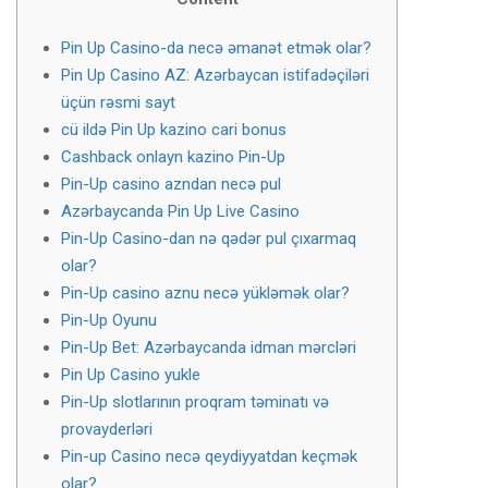
Pin Up Casino-da necə əmanət etmək olar?
Pin Up Casino AZ: Azərbaycan istifadəçiləri
üçün rəsmi sayt
cü ildə Pin Up kazino cari bonus
Cashback onlayn kazino Pin-Up
Pin-Up casino azndan necə pul
Azərbaycanda Pin Up Live Casino
Pin-Up Casino-dan nə qədər pul çıxarmaq
olar?
Pin-Up casino aznu necə yükləmək olar?
Pin-Up Oyunu
Pin-Up Bet: Azərbaycanda idman mərcləri
Pin Up Casino yukle
Pin-Up slotlarının proqram təminatı və
provayderləri
Pin-up Casino necə qeydiyyatdan keçmək
olar?