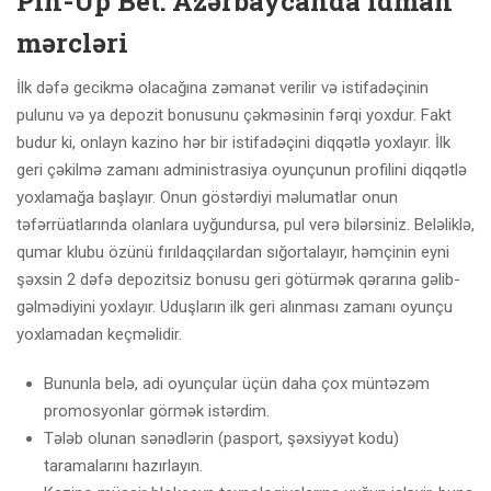
Pin-Up Bet: Azərbaycanda idman
mərcləri
İlk dəfə gecikmə olacağına zəmanət verilir və istifadəçinin
pulunu və ya depozit bonusunu çəkməsinin fərqi yoxdur. Fakt
budur ki, onlayn kazino hər bir istifadəçini diqqətlə yoxlayır. İlk
geri çəkilmə zamanı administrasiya oyunçunun profilini diqqətlə
yoxlamağa başlayır. Onun göstərdiyi məlumatlar onun
təfərrüatlarında olanlara uyğundursa, pul verə bilərsiniz. Beləliklə,
qumar klubu özünü fırıldaqçılardan sığortalayır, həmçinin eyni
şəxsin 2 dəfə depozitsiz bonusu geri götürmək qərarına gəlib-
gəlmədiyini yoxlayır. Uduşların ilk geri alınması zamanı oyunçu
yoxlamadan keçməlidir.
Bununla belə, adi oyunçular üçün daha çox müntəzəm
promosyonlar görmək istərdim.
Tələb olunan sənədlərin (pasport, şəxsiyyət kodu)
taramalarını hazırlayın.