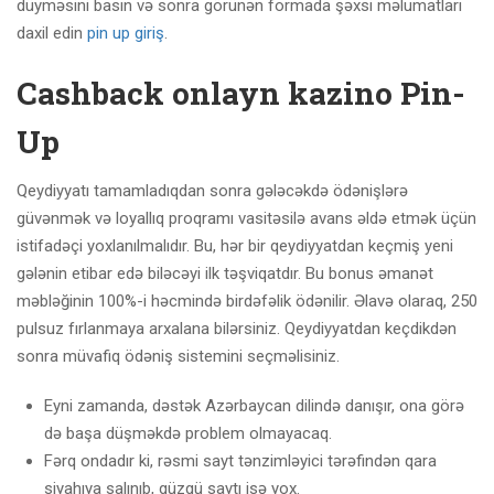
düyməsini basın və sonra görünən formada şəxsi məlumatları
daxil edin
pin up giriş
.
Cashback onlayn kazino Pin-
Up
Qeydiyyatı tamamladıqdan sonra gələcəkdə ödənişlərə
güvənmək və loyallıq proqramı vasitəsilə avans əldə etmək üçün
istifadəçi yoxlanılmalıdır. Bu, hər bir qeydiyyatdan keçmiş yeni
gələnin etibar edə biləcəyi ilk təşviqatdır. Bu bonus əmanət
məbləğinin 100%-i həcmində birdəfəlik ödənilir. Əlavə olaraq, 250
pulsuz fırlanmaya arxalana bilərsiniz. Qeydiyyatdan keçdikdən
sonra müvafiq ödəniş sistemini seçməlisiniz.
Eyni zamanda, dəstək Azərbaycan dilində danışır, ona görə
də başa düşməkdə problem olmayacaq.
Fərq ondadır ki, rəsmi sayt tənzimləyici tərəfindən qara
siyahıya salınıb, güzgü saytı isə yox.