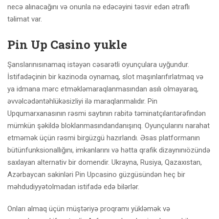
necə alınacağını və onunla nə edəcəyini təsvir edən ətraflı
təlimat var.
Pin Up Casino yukle
Şanslarınısınamaq istəyən cəsarətli oyunçulara uyğundur.
İstifadəçinin bir kazinoda oynamaq, slot maşınlarıfırlatmaq və
ya idmana mərc etməkləmaraqlanmasından asılı olmayaraq,
əvvəlcədəntəhlükəsizliyi ilə maraqlanmalıdır. Pin
Upqumarxanasının rəsmi saytının rabitə təminatçılarıtərəfindən
mümkün şəkildə bloklanmasındandanışırıq. Oyunçularını narahat
etməmək üçün rəsmi birgüzgü hazırlandı. Əsas platformanın
bütünfunksionallığını, imkanlarını və hətta qrafik dizaynınıözündə
saxlayan alternativ bir domendir. Ukrayna, Rusiya, Qazaxıstan,
Azərbaycan sakinləri Pin Upcasino güzgüsündən heç bir
məhdudiyyətolmadan istifadə edə bilərlər.
Onları almaq üçün müştəriyə proqramı yükləmək və