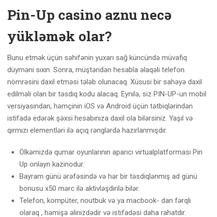
Pin-Up casino aznu necə
yükləmək olar?
Bunu etmək üçün səhifənin yuxarı sağ küncündə müvafiq
düyməni sıxın. Sonra, müştəridən hesabla əlaqəli telefon
nömrəsini daxil etməsi tələb olunacaq. Xüsusi bir sahəyə daxil
edilməli olan bir təsdiq kodu alacaq. Eynilə, siz PIN-UP-un mobil
versiyasından, həmçinin iOS və Android üçün tətbiqlərindən
istifadə edərək şəxsi hesabınıza daxil ola bilərsiniz. Yaşıl və
qırmızı elementləri ilə açıq rənglərdə hazırlanmışdır.
Ölkəmizdə qumar oyunlarının aparıcı virtualplatforması Pin
Up onlayn kazinodur.
Bayram günü ərəfəsində və hər bir təsdiqlənmiş ad günü
bonusu x50 mərc ilə aktivləşdirilə bilər.
Telefon, kompüter, noutbuk və ya macbook- dan fərqli
olaraq , həmişə əlinizdədir və istifadəsi daha rahatdır.