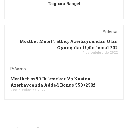
Taiguara Rangel
Anterior
Mostbet Mobil Tətbiq: Azərbaycandan Olan
Oyunçular Üçün Icmal 202
4 de outubro de 2022
Próximo
Mostbet-az90 Bukmeker Və Kazino
Azərbaycanda Added Bonus 550+250f
9 de outubro de 2022