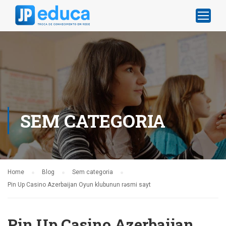
SEM CATEGORIA
Home
Blog
Sem categoria
Pin Up Casino Azerbaijan Oyun klubunun rəsmi sayt
Pin Up Casino Azerbaijan