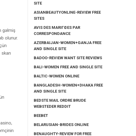
SITE
ASIANBEAUTYONLINE-REVIEW FREE
SITES
AVIS DES MARIГ©ES PAR
n gəlmiş
CORRESPONDANCE
b olunur.
AZERBAIJAN-WOMEN+GANJA FREE
üçün
AND SINGLE SITE
n skan
BADOO-REVIEW WANT SITE REVIEWS
BALI-WOMEN FREE AND SINGLE SITE
BALTIC-WOMEN ONLINE
BANGLADESH-WOMEN+DHAKA FREE
AND SINGLE SITE
çün
BEDSTE MAIL ORDRE BRUDE
WEBSTEDER REDDIT
BEEBET
asino,
BELARUSIAN-BRIDES ONLINE
həmçinin
BENAUGHTY-REVIEW FOR FREE