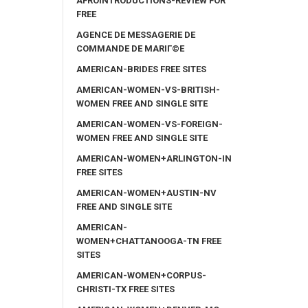
AFROINTRODUCTIONS-REVIEW FOR
FREE
AGENCE DE MESSAGERIE DE
COMMANDE DE MARIГ©E
AMERICAN-BRIDES FREE SITES
AMERICAN-WOMEN-VS-BRITISH-
WOMEN FREE AND SINGLE SITE
AMERICAN-WOMEN-VS-FOREIGN-
WOMEN FREE AND SINGLE SITE
AMERICAN-WOMEN+ARLINGTON-IN
FREE SITES
AMERICAN-WOMEN+AUSTIN-NV
FREE AND SINGLE SITE
AMERICAN-
WOMEN+CHATTANOOGA-TN FREE
SITES
AMERICAN-WOMEN+CORPUS-
CHRISTI-TX FREE SITES