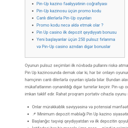
Pin-Up kazino fəaliyyətinin coğrafiyası
Pin-Up kazinosu üçün promo kodu
Canlı dilerlərlə Pin-Up oyunları
Promo kodu necə əldə etmək olar ?
Pin Up casino ilk depozit qeydiyyatı bonusu
Yeni başlayanlar üçün 250 pulsuz fırlanma
və Pin-Up casino azndan digər bonuslar
Oyunun pulsuz seçimləri ilk növbədə pullarını riskə atm
Pin Up kazinosunda demək olar ki, hər bir onlayn oyunun 
həmçinin canlı dilerlərlə oyunları işlədə bilər. Bundan
mükafatlarının oynanıldığı digər turnirlər keçirir. Pin-
imkan təklif edir. Rahat proqram portativ cihazla oyunu s
Onlar mürəkkəblik səviyyəsinə və potensial mənfəəti
📌 Minimum depozit məbləği Pin Up kazino siyasətind
Başlanğıc təşviqi qeydiyyatdan və ilk depozitin qoyu