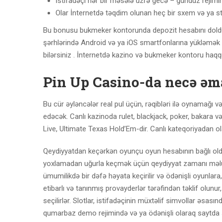
İstifadəçi hər bir məsələ üzrə gecə – gündüz rejimi
Olar İnternetdə təqdim olunan heç bir sxem və ya s
Bu bonusu bukmeker kontorunda depozit hesabını doldurm
şərhlərində Android və ya iOS smartfonlarına yükləmək
bilərsiniz . İnternetdə kazino və bukmeker kontoru haqqı
Pin Up Casino-da necə əm
Bu cür əyləncələr real pul üçün, rəqibləri ilə oynamağı 
edəcək. Canlı kazinoda rulet, blackjack, poker, bakara və
Live, Ultimate Texas Hold’Em-dir. Canlı kateqoriyadan ola
Qeydiyyatdan keçərkən oyunçu oyun hesabının bağlı old
yoxlamadan uğurla keçmək üçün qeydiyyat zamanı məluma
ümumilikdə bir dəfə həyata keçirilir və ödənişli oyunlara
etibarlı və tanınmış provayderlər tərəfindən təklif olunur
seçilirlər. Slotlar, istifadəçinin müxtəlif simvollar əs
qumarbaz demo rejimində və ya ödənişli olaraq saytda 