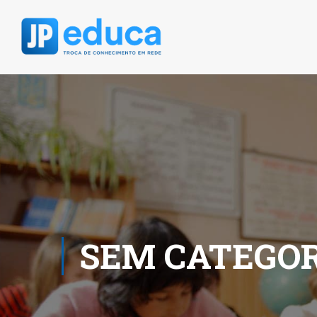
SEM CATEGOR