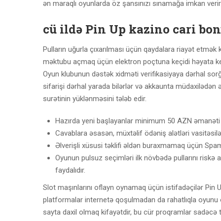
ən maraqlı oyunlarda öz şansınızı sınamağa imkan verir
cü ildə Pin Up kazino cari bo
Pulların uğurla çıxarılması üçün qaydalara riayət etmək
məktubu açmaq üçün elektron poçtuna keçidi həyata keçi
Oyun klubunun dəstək xidməti verifikasiyaya dərhal sor
sifarişi dərhal yarada bilərlər və akkaunta müdaxilədə
surətinin yüklənməsini tələb edir.
Hazırda yeni başlayanlar minimum 50 AZN əmanəti 
Cavablara əsasən, müxtəlif ödəniş alətləri vasitəsilə
Əlverişli xüsusi təklifi əldən buraxmamaq üçün Spa
Oyunun pulsuz seçimləri ilk növbədə pullarını risk
faydalıdır.
Slot maşınlarını oflayn oynamaq üçün istifadəçilər Pin 
platformalar internetə qoşulmadan da rahatlıqla oyunu
sayta daxil olmaq kifayətdir, bu cür proqramlar sadəcə t