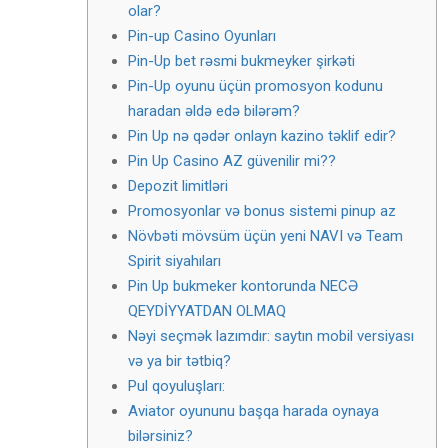
olar?
Pin-up Casino Oyunları
Pin-Up bet rəsmi bukmeyker şirkəti
Pin-Up oyunu üçün promosyon kodunu
haradan əldə edə bilərəm?
Pin Up nə qədər onlayn kazino təklif edir?
Pin Up Casino AZ güvenilir mi??
Depozit limitləri
Promosyonlar və bonus sistemi pinup az
Növbəti mövsüm üçün yeni NAVI və Team
Spirit siyahıları
Pin Up bukmeker kontorunda NECƏ
QEYDİYYATDAN OLMAQ
Nəyi seçmək lazımdır: saytın mobil versiyası
və ya bir tətbiq?
Pul qoyuluşları:
Aviator oyununu başqa harada oynaya
bilərsiniz?