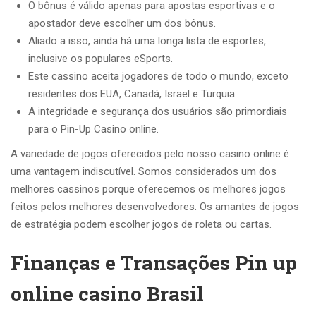
O bônus é válido apenas para apostas esportivas e o
apostador deve escolher um dos bônus.
Aliado a isso, ainda há uma longa lista de esportes,
inclusive os populares eSports.
Este cassino aceita jogadores de todo o mundo, exceto
residentes dos EUA, Canadá, Israel e Turquia.
A integridade e segurança dos usuários são primordiais
para o Pin-Up Casino online.
A variedade de jogos oferecidos pelo nosso casino online é
uma vantagem indiscutível. Somos considerados um dos
melhores cassinos porque oferecemos os melhores jogos
feitos pelos melhores desenvolvedores. Os amantes de jogos
de estratégia podem escolher jogos de roleta ou cartas.
Finanças e Transações Pin up
online casino Brasil