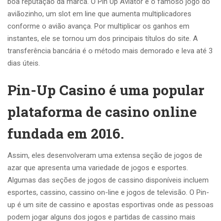
boa reputação da marca. O Pin Up Aviator é o famoso jogo do
aviãozinho, um slot em line que aumenta multiplicadores
conforme o avião avança. Por multiplicar os ganhos em
instantes, ele se tornou um dos principais títulos do site. A
transferência bancária é o método mais demorado e leva até 3
dias úteis.
Pin-Up Casino é uma popular
plataforma de casino online
fundada em 2016.
Assim, eles desenvolveram uma extensa seção de jogos de
azar que apresenta uma variedade de jogos e esportes.
Algumas das seções de jogos de cassino disponíveis incluem
esportes, cassino, cassino on-line e jogos de televisão. O Pin-
up é um site de cassino e apostas esportivas onde as pessoas
podem jogar alguns dos jogos e partidas de cassino mais